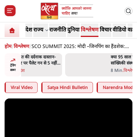
देश
राज्य
राजनीति
दुनिया
विश्लेषण
विचार
वीडियो
वक़्त
होम
/
विश्लेषण
/
SCO SUMMIT 2025: मोदी –जिनपिंग का हैंडशेक:
मास्टरस्ट्रोक या मजबूरी
दास्तान-
क्या 95 साल पुराने भारतीय
े 5 नहीं,
सांख्यिकी संस्थान की स्वायत्तता पर
ट्रेंडिंग
भी अब मंडरा रहा ख़तरा?
8 Min
.
विश्लेषण
ख़बर
Viral Video
Satya Hindi Bulletin
Narendra Modi