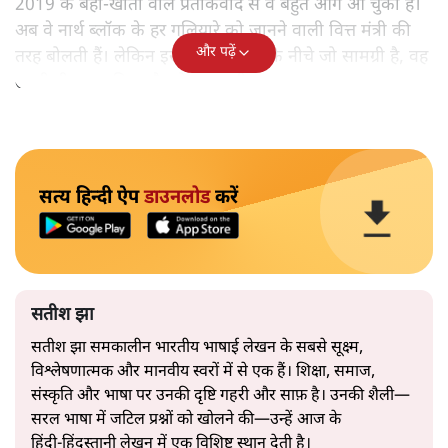
2019 के बही‑खाता वाले प्रतीकवाद से वे बहुत आगे आ चुकी हैं।
अब वे नार्थ ब्लॉक के हर गलियारे को जानने वाली वित्त मंत्री की
और पढ़ें
तरह बोलती हैं। लेकिन इस आत्मविश्वास के नीचे जो सामग्री है, वह
उतनी ही अनुमानित और दोहराव भरी।
सत्य हिन्दी ऐप
डाउनलोड
करें
सतीश झा
सतीश झा समकालीन भारतीय भाषाई लेखन के सबसे सूक्ष्म,
विश्लेषणात्मक और मानवीय स्वरों में से एक हैं। शिक्षा, समाज,
संस्कृति और भाषा पर उनकी दृष्टि गहरी और साफ़ है। उनकी शैली—
सरल भाषा में जटिल प्रश्नों को खोलने की—उन्हें आज के
हिंदी‑हिंदुस्तानी लेखन में एक विशिष्ट स्थान देती है।