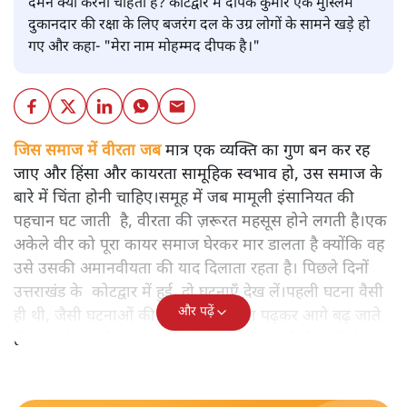
दमन क्यों करना चाहता है? कोटद्वार में दीपक कुमार एक मुस्लिम
दुकानदार की रक्षा के लिए बजरंग दल के उग्र लोगों के सामने खड़े हो
गए और कहा- "मेरा नाम मोहम्मद दीपक है।"
जिस समाज में वीरता जब
मात्र एक व्यक्ति का गुण बन कर रह
जाए और हिंसा और कायरता सामूहिक स्वभाव हो, उस समाज के
बारे में चिंता होनी चाहिए।समूह में जब मामूली इंसानियत की
पहचान घट जाती है, वीरता की ज़रूरत महसूस होने लगती है।एक
अकेले वीर को पूरा कायर समाज घेरकर मार डालता है क्योंकि वह
उसे उसकी अमानवीयता की याद दिलाता रहता है। पिछले दिनों
उत्तराखंड के कोटद्वार में हुई दो घटनाएँ देख लें।पहली घटना वैसी
और पढ़ें
ही थी, जैसी घटनाओं की खबर हम रोज़ाना पढ़कर आगे बढ़ जाते
हैं।भारत के तक़रीबन हर हिस्से से ऐसी खबर आती ही रहती है।