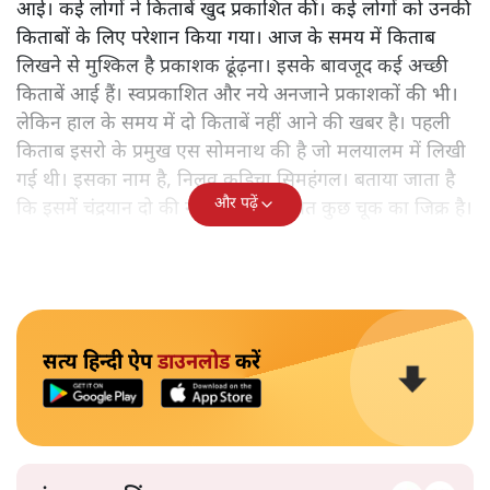
आई। कई लोगों ने किताबें खुद प्रकाशित कीं। कई लोगों को उनकी
किताबों के लिए परेशान किया गया। आज के समय में किताब
लिखने से मुश्किल है प्रकाशक ढूंढ़ना। इसके बावजूद कई अच्छी
किताबें आई हैं। स्वप्रकाशित और नये अनजाने प्रकाशकों की भी।
लेकिन हाल के समय में दो किताबें नहीं आने की खबर है। पहली
किताब इसरो के प्रमुख एस सोमनाथ की है जो मलयालम में लिखी
गई थी। इसका नाम है, निलवु कुडिचा सिमहंगल। बताया जाता है
और पढ़ें
कि इसमें चंद्रयान दो की नाकामी से संबंधित कुछ चूक का जिक्र है।
सत्य हिन्दी ऐप
डाउनलोड
करें