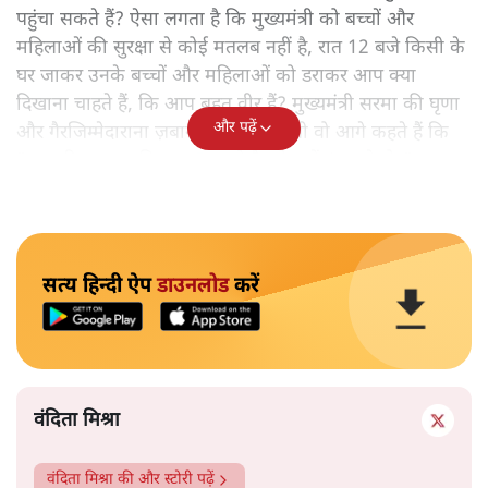
पहुंचा सकते हैं? ऐसा लगता है कि मुख्यमंत्री को बच्चों और
महिलाओं की सुरक्षा से कोई मतलब नहीं है, रात 12 बजे किसी के
घर जाकर उनके बच्चों और महिलाओं को डराकर आप क्या
दिखाना चाहते हैं, कि आप बहुत वीर हैं? मुख्यमंत्री सरमा की घृणा
और पढ़ें
और गैरजिम्मेदाराना ज़बान यहीं नहीं रुकती वो आगे कहते हैं कि
"अगर रिक्शा का किराया 5 रुपये है, तो उन्हें 4 रुपये दो।"
सत्य हिन्दी ऐप
डाउनलोड
करें
वंदिता मिश्रा
वंदिता मिश्रा
की और स्टोरी पढ़ें