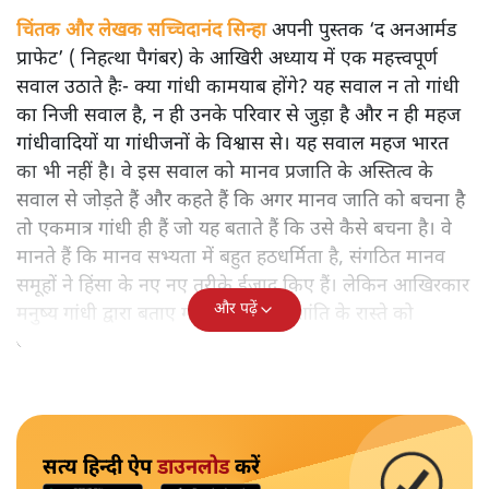
चिंतक और लेखक सच्चिदानंद सिन्हा
अपनी पुस्तक ‘द अनआर्मड
प्राफेट’ ( निहत्था पैगंबर) के आखिरी अध्याय में एक महत्त्वपूर्ण
सवाल उठाते हैः- क्या गांधी कामयाब होंगे? यह सवाल न तो गांधी
का निजी सवाल है, न ही उनके परिवार से जुड़ा है और न ही महज
गांधीवादियों या गांधीजनों के विश्वास से। यह सवाल महज भारत
का भी नहीं है। वे इस सवाल को मानव प्रजाति के अस्तित्व के
सवाल से जोड़ते हैं और कहते हैं कि अगर मानव जाति को बचना है
तो एकमात्र गांधी ही हैं जो यह बताते हैं कि उसे कैसे बचना है। वे
मानते हैं कि मानव सभ्यता में बहुत हठधर्मिता है, संगठित मानव
समूहों ने हिंसा के नए नए तरीके ईजाद किए हैं। लेकिन आखिरकार
और पढ़ें
मनुष्य गांधी द्वारा बताए गए अहिंसा और शांति के रास्ते को
अपनाएगा।
सत्य हिन्दी ऐप
डाउनलोड
करें