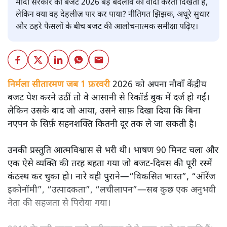
मोदी सरकार का बजट 2026 बड़े बदलाव का वादा करता दिखता है,
लेकिन क्या वह देहलीज़ पार कर पाया? नीतिगत झिझक, अधूरे सुधार
और ठहरे फैसलों के बीच बजट की आलोचनात्मक समीक्षा पढ़िए।
निर्मला सीतारमण जब 1 फ़रवरी
2026 को अपना नौवाँ केंद्रीय
बजट पेश करने उठीं तो वे आसानी से रिकॉर्ड बुक में दर्ज हो गईं।
लेकिन उसके बाद जो आया, उसने साफ़ दिखा दिया कि बिना
नएपन के सिर्फ़ सहनशक्ति कितनी दूर तक ले जा सकती है।
उनकी प्रस्तुति आत्मविश्वास से भरी थी। भाषण 90 मिनट चला और
एक ऐसे व्यक्ति की तरह बहता गया जो बजट‑दिवस की पूरी रस्में
कंठस्थ कर चुका हो। नारे वही पुराने—“विकसित भारत”, “ऑरेंज
इकोनॉमी”, “उत्पादकता”, “लचीलापन”—सब कुछ एक अनुभवी
नेता की सहजता से पिरोया गया।