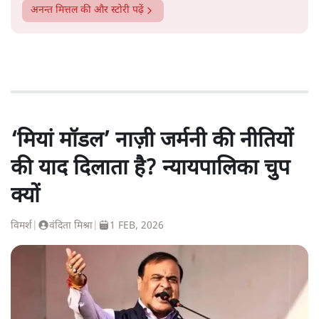
अनन्त मित्तल
की और स्टोरी पढ़ें
‘मियां मॉडल’ नाज़ी जर्मनी की नीतियों
की याद दिलाता है? न्यायपालिका चुप
क्यों
विमर्श
|
वंदिता मिश्रा
|
1 FEB, 2026