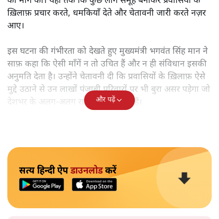
की माँग की। यहाँ तक कि कुछ लोग समूह बनाकर प्रवासियों के
ख़िलाफ़ प्रचार करते, धमकियाँ देते और चेतावनी जारी करते नज़र
आए।
इस घटना की गंभीरता को देखते हुए मुख्यमंत्री भगवंत सिंह मान ने
साफ़ कहा कि ऐसी माँगें न तो उचित हैं और न ही संविधान इसकी
अनुमति देता है। उन्होंने चेतावनी दी कि प्रवासियों के ख़िलाफ़ ऐसे
मुद्दे उठाने से उन लाखों पंजाबी परिवारों पर भी बुरा असर पड़ेगा जो
और पढ़ें
देशभर के अलग-अलग राज्यों में बस चुके हैं।
सत्य हिन्दी ऐप
डाउनलोड
करें