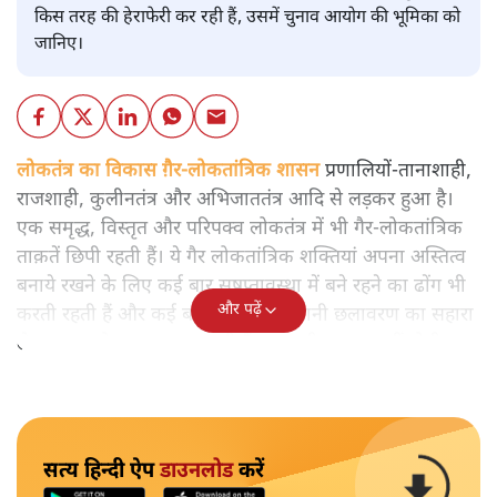
किस तरह की हेराफेरी कर रही हैं, उसमें चुनाव आयोग की भूमिका को
जानिए।
लोकतंत्र का विकास ग़ैर-लोकतांत्रिक शासन
प्रणालियों-तानाशाही,
राजशाही, कुलीनतंत्र और अभिजाततंत्र आदि से लड़कर हुआ है।
एक समृद्ध, विस्तृत और परिपक्व लोकतंत्र में भी गैर-लोकतांत्रिक
ताक़तें छिपी रहती हैं। ये गैर लोकतांत्रिक शक्तियां अपना अस्तित्व
बनाये रखने के लिए कई बार सुषुप्तावस्था में बने रहने का ढोंग भी
और पढ़ें
करती रहती हैं और कई बार कैमोफ्लाज यानी छलावरण का सहारा
लेकर ख़ुद को सदा बचाए रखती हैं यह कभी समाप्त नहीं होती।
सत्य हिन्दी ऐप
डाउनलोड
करें