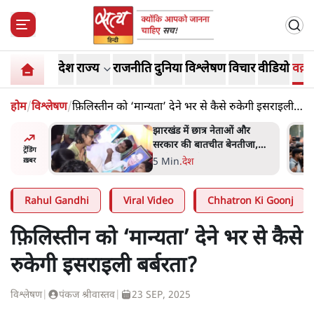
देश
राज्य
राजनीति
दुनिया
विश्लेषण
विचार
वीडियो
वक़्त
होम
/
विश्लेषण
/
फ़िलिस्तीन को ‘मान्यता’ देने भर से कैसे रुकेगी इसराइली
बर्बरता?
हा- ' अंडों
झारखंड में छात्र नेताओं और
ता सेनानी
सरकार की बातचीत बेनतीजा,
ट्रेंडिंग
आंदोलन जारी
5 Min
.
देश
ख़बर
Rahul Gandhi
Viral Video
Chhatron Ki Goonj
फ़िलिस्तीन को ‘मान्यता’ देने भर से कैसे
रुकेगी इसराइली बर्बरता?
विश्लेषण
|
पंकज श्रीवास्तव
|
23 SEP, 2025