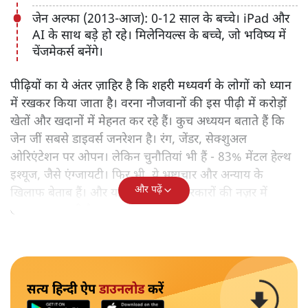
जेन अल्फा (2013-आज): 0-12 साल के बच्चे। iPad और
AI के साथ बड़े हो रहे। मिलेनियल्स के बच्चे, जो भविष्य में
चेंजमेकर्स बनेंगे।
पीढ़ियों का ये अंतर ज़ाहिर है कि शहरी मध्यवर्ग के लोगों को ध्यान
में रखकर किया जाता है। वरना नौजवानों की इस पीढ़ी में करोड़ों
खेतों और खदानों में मेहनत कर रहे हैं। कुच अध्ययन बताते हैं कि
जेन जीं सबसे डाइवर्स जनरेशन है। रंग, जेंडर, सेक्शुअल
ओरिएंटेशन पर ओपन। लेकिन चुनौतियां भी हैं - 83% मेंटल हेल्थ
इश्यूज, जैसे एंग्जायटी। फिर भी, ये भ्रष्टाचार और अन्याय के
और पढ़ें
खिलाफ बेताब हैं। और यही बेताबी उन्हें सरकारों की नज़र में
खतरनाक बनाती है।
सत्य हिन्दी ऐप
डाउनलोड
करें