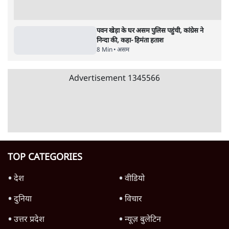
असम विधानसभा चुनाव 2026: क्यों 'अजेय' हैं
हिमंता बिस्वा सरमा?
असम
असम चुनाव में हिमंता सरमा की साख दांव पर
4 Min
•
असम
असम चुनाव 2026: चाय बागानों में 'किंगमेकर'
कौन? मोदी बनाम कांग्रेस का 'न्याय'
असम
Advertisement
पवन खेड़ा के घर असम पुलिस पहुंची, कांग्रेस ने
निन्दा की, कहा- हिमंता हताश
8 Min
•
असम
Advertisement
1345566