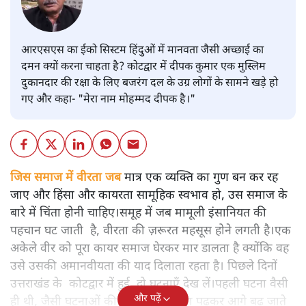
आरएसएस का ईको सिस्टम हिंदुओं में मानवता जैसी अच्छाई का
दमन क्यों करना चाहता है? कोटद्वार में दीपक कुमार एक मुस्लिम
दुकानदार की रक्षा के लिए बजरंग दल के उग्र लोगों के सामने खड़े हो
गए और कहा- "मेरा नाम मोहम्मद दीपक है।"
जिस समाज में वीरता जब
मात्र एक व्यक्ति का गुण बन कर रह
जाए और हिंसा और कायरता सामूहिक स्वभाव हो, उस समाज के
बारे में चिंता होनी चाहिए।समूह में जब मामूली इंसानियत की
पहचान घट जाती है, वीरता की ज़रूरत महसूस होने लगती है।एक
अकेले वीर को पूरा कायर समाज घेरकर मार डालता है क्योंकि वह
उसे उसकी अमानवीयता की याद दिलाता रहता है। पिछले दिनों
उत्तराखंड के कोटद्वार में हुई दो घटनाएँ देख लें।पहली घटना वैसी
और पढ़ें
ही थी, जैसी घटनाओं की खबर हम रोज़ाना पढ़कर आगे बढ़ जाते