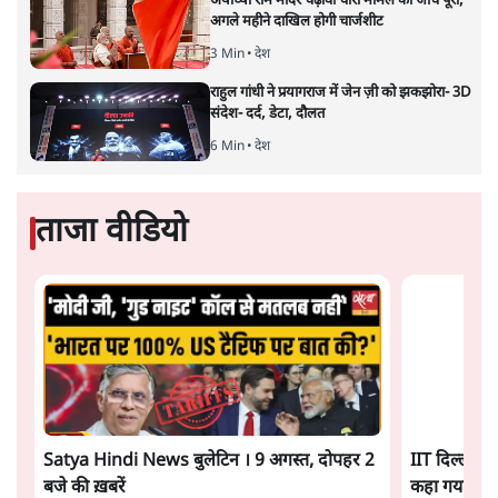
9 Min
•
अर्थतंत्र
चीन के अतिक्रमण के दावों को अरुणाचल के सीएम
पेमा खांडू ने किया खारिज
3 Min
•
अरुणाचल प्रदेश
Advertisement
अयोध्या राम मंदिर चढ़ावा चोरी मामले की जांच पूरी,
अगले महीने दाखिल होगी चार्जशीट
3 Min
•
देश
राहुल गांधी ने प्रयागराज में जेन ज़ी को झकझोरा- 3D
संदेश- दर्द, डेटा, दौलत
6 Min
•
देश