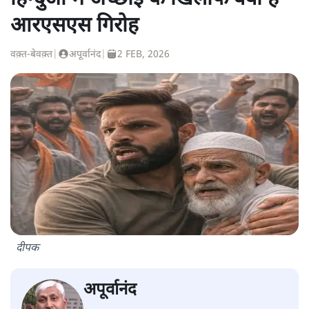
आरएसएस गिरोह
वक़्त-बेवक़्त
|
अपूर्वानंद
|
2 FEB, 2026
दीपक
अपूर्वानंद