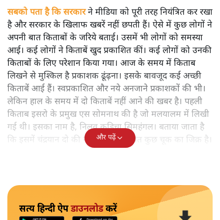
सबको पता है कि सरकार
ने मीडिया को पूरी तरह नियंत्रित कर रखा
है और सरकार के खिलाफ खबरें नहीं छपती हैं। ऐसे में कुछ लोगों ने
अपनी बात किताबों के जरिये बताई। उसमें भी लोगों को समस्या
आई। कई लोगों ने किताबें खुद प्रकाशित कीं। कई लोगों को उनकी
किताबों के लिए परेशान किया गया। आज के समय में किताब
लिखने से मुश्किल है प्रकाशक ढूंढ़ना। इसके बावजूद कई अच्छी
किताबें आई हैं। स्वप्रकाशित और नये अनजाने प्रकाशकों की भी।
लेकिन हाल के समय में दो किताबें नहीं आने की खबर है। पहली
किताब इसरो के प्रमुख एस सोमनाथ की है जो मलयालम में लिखी
गई थी। इसका नाम है, निलवु कुडिचा सिमहंगल। बताया जाता है
और पढ़ें
कि इसमें चंद्रयान दो की नाकामी से संबंधित कुछ चूक का जिक्र है।
सत्य हिन्दी ऐप
डाउनलोड
करें