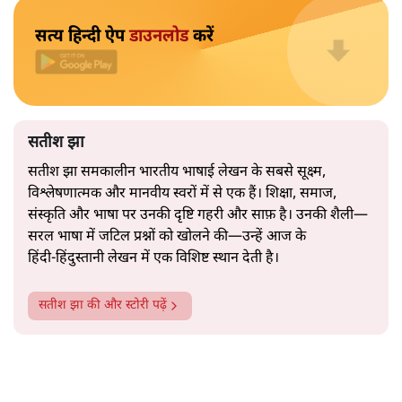
इकोनॉमी”, “उत्पादकता”, “लचीलापन”—सब कुछ एक अनुभवी
नेता की सहजता से पिरोया गया।
2019 के बही‑खाता वाले प्रतीकवाद से वे बहुत आगे आ चुकी हैं।
अब वे नार्थ ब्लॉक के हर गलियारे को जानने वाली वित्त मंत्री की
और पढ़ें
तरह बोलती हैं। लेकिन इस आत्मविश्वास के नीचे जो सामग्री है, वह
उतनी ही अनुमानित और दोहराव भरी।
सत्य हिन्दी ऐप
डाउनलोड
करें
सतीश झा
सतीश झा समकालीन भारतीय भाषाई लेखन के सबसे सूक्ष्म,