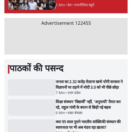
महुआ मोइत्रा से SC ने कहा- ' अंडों से क्यों डरती हैं?
स्वतंत्रता सेनानी सीने पर गोली खाते थे'
4 Min
•
देश
•
नेशनल ब्यूरो
झारखंड में छात्र नेताओं और सरकार की बातचीत
बेनतीजा, आंदोलन जारी
5 Min
•
देश
•
सत्य ब्यूरो
राहुल गांधी के जेन ज़ी इवेंट 'छात्रों की गूंज' को शर्तों
के साथ मंज़ूरी देना पड़ा
5 Min
•
देश
•
राजनीतिक ब्यूरो
Advertisement
122455