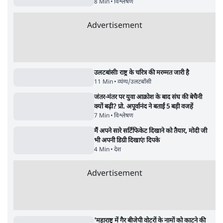
पाठकों की पसन्द
जनता का 2.32 करोड़ रोज़ाना खर्चः योगी सरकार ने
विज्ञापनों पर उड़ाने में मोदी 3.0 को भी पीछे छोड़ा
7 Min
•
उत्तर प्रदेश
शिक्षा संस्थान ‘विद्यार्थी’ नहीं, ‘अनुयायी’ तैयार कर
रहे, राहुल गांधी के बयान से छिड़ी नई बहस
6 Min
•
वक़्त-बेवक़्त
क्या 95 साल पुराने भारतीय सांख्यिकी संस्थान की
स्वायत्तता पर भी अब मंडरा रहा ख़तरा?
8 Min
•
विश्लेषण
Advertisement
उलटबांसीः राष्ट्र के चरित्र की मरम्मत जारी है
11 Min
•
व्यंग्य/उलटबाँसी
जंतर-मंतर पर युवा आक्रोश के बाद संघ की बेचैनी