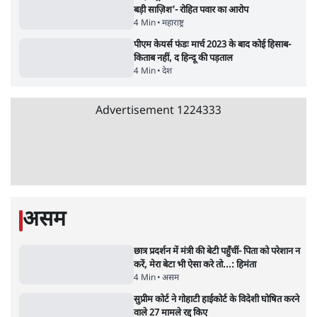
क्यों बढ़ी? प्रो. अपूर्वानंद ने बताईं 5 बड़ी वजहें
7 Min
•
विश्लेषण
मैं अपने सारे सर्टिफिकेट दिखाने को तैयार, मोदी जी
भी अपनी डिग्री दिखाएंः दिपके
4 Min
•
देश
Advertisement
'महाराष्ट्र में गैर बीजेपी वोटरों के नामों को काटने की
बड़ी साज़िश'- रोहित पवार का आरोप
4 Min
•
महाराष्ट्र
पीएम केयर्स फंडः मार्च 2023 के बाद कोई हिसाब-
किताब नहीं, द हिन्दू की पड़ताल
4 Min
•
देश
Advertisement
1224333