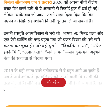
मोदी सरकार का बजट 2026 बड़े बदलाव का वादा करता दिखता है,
लेकिन क्या वह देहलीज़ पार कर पाया? नीतिगत झिझक, अधूरे सुधार
और ठहरे फैसलों के बीच बजट की आलोचनात्मक समीक्षा पढ़िए।
निर्मला सीतारमण जब 1 फ़रवरी
2026 को अपना नौवाँ केंद्रीय
बजट पेश करने उठीं तो वे आसानी से रिकॉर्ड बुक में दर्ज हो गईं।
लेकिन उसके बाद जो आया, उसने साफ़ दिखा दिया कि बिना
नएपन के सिर्फ़ सहनशक्ति कितनी दूर तक ले जा सकती है।
उनकी प्रस्तुति आत्मविश्वास से भरी थी। भाषण 90 मिनट चला और
एक ऐसे व्यक्ति की तरह बहता गया जो बजट‑दिवस की पूरी रस्में
कंठस्थ कर चुका हो। नारे वही पुराने—“विकसित भारत”, “ऑरेंज