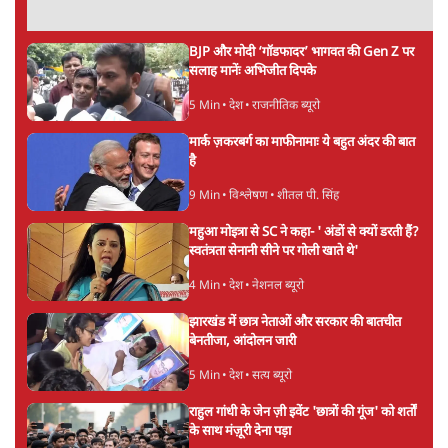
UPI पर प्रस्तावित शुल्क के पीछे ट्रंप का दबाव?
वीजा-मास्टरकार्ड को फायदा पहुँचाने की चर्चा
6 Min
•
विश्लेषण
•
नेशनल ब्यूरो
'E20- दाल में काला नहीं, पूरी दाल ही काली; वाहनों
को बरबाद कर रहा है इथेनॉल': राहुल
5 Min
•
देश
•
नेशनल ब्यूरो
Advertisement
BJP और मोदी ‘गॉडफादर’ भागवत की Gen Z पर
सलाह मानेंः अभिजीत दिपके
5 Min
•
देश
•
राजनीतिक ब्यूरो
मार्क ज़करबर्ग का माफीनामाः ये बहुत अंदर की बात
है
9 Min
•
विश्लेषण
•
शीतल पी. सिंह