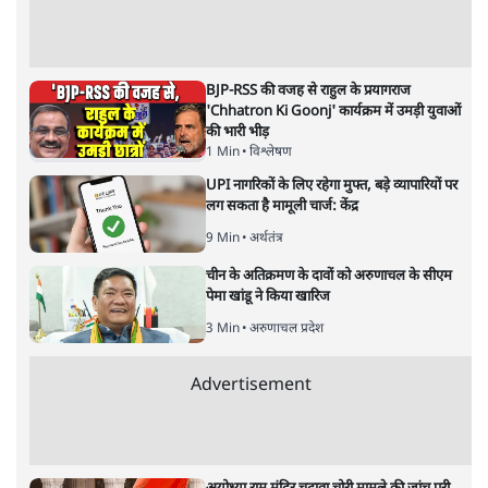
7 Min
•
दुनिया
जेन-ज़ी के लिए नहीं, संघ की राजनैतिक हेजेमनी
बचाने आए हैं मोहन भागवत!
14 Min
•
विमर्श
होर्मुज समझौते के करीब पहुँचे ईरान-ओमान, लेकिन
स्ट्रेट को खोलने के लिए तेहरान ने रखी कड़ी शर्तें
8 Min
•
दुनिया
Advertisement
BJP-RSS की वजह से राहुल के प्रयागराज
'Chhatron Ki Goonj' कार्यक्रम में उमड़ी युवाओं
की भारी भीड़
1 Min
•
विश्लेषण
UPI नागरिकों के लिए रहेगा मुफ्त, बड़े व्यापारियों पर
लग सकता है मामूली चार्ज: केंद्र