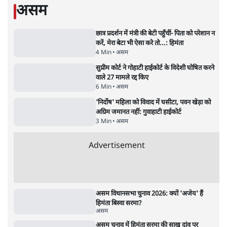
जंतर-मंतर प्रोटेस्ट- 'ताकतवर सरकार के नाम पर
आक्रामकता न दिखाए पुलिस, जेन जी को सुने': SC
5 Min
•
देश
•
नेशनल ब्यूरो
जंतर मंतर प्रोटेस्ट: 'युवाओं को प्रताड़ित किया जा रहा
है, पर मोदी-शाह में बोलने की हिम्मत नहीं'- राहुल
7 Min
•
देश
•
नेशनल ब्यूरो
पेंटर प्रशांत की दर्दनाक दास्तान- जंतर मंतर पर पैलेट
गन से 5 नहीं, 6 लोग घायल हुए
6 Min
•
देश
•
नेशनल ब्यूरो
क्या 95 साल पुराने भारतीय सांख्यिकी संस्थान की
स्वायत्तता पर भी अब मंडरा रहा ख़तरा?
8 Min
•
विश्लेषण
•
सत्य ब्यूरो
शाह के ख़िलाफ़ संसद में विपक्ष का मार्च, 'गृह मंत्री
मुंह छुपा रहे हैं क्योंकि वो छात्रों के गुनहगार हैं'
5 Min
•
देश
•
नेशनल ब्यूरो