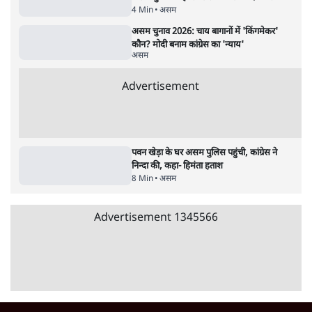
Advertisement
122455
पाठकों की पसन्द
RSS नेता की जंतर मंतर आंदोलन पर टिप्पणी- सीधे
फायरिंग कराता, महिलाओं का रेप करवाता
4 Min
•
देश
शिक्षा संस्थान ‘विद्यार्थी’ नहीं, ‘अनुयायी’ तैयार कर
रहे, राहुल गांधी के बयान से छिड़ी नई बहस
6 Min
•
वक़्त-बेवक़्त
इंस्टाग्राम पर आरक्षण हटाओ आंदोलन का शिगूफा,
क्या Gen Z एकता तोड़ने की मुहिम?
7 Min
•
देश