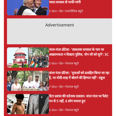
ताजा खबरें
Abhijeet Dipke Press Conference: CJP
का 'Kya Bolti Public' अभियान, चुनाव नहीं
लड़ेगी CJP!
दिल्ली
Urmilesh Exposes Voter List Plan: क्या
पिछड़ों और दलितों का वोट काट देगी BJP?
विश्लेषण
भागवत बोले- 'जेन ज़ी पर आँख मूंदकर भरोसा,
आंदोलन देश-विरोधी नहीं'; अतुल लिमये बोले थे-
'एंटी नेशनल'
6 Min
•
देश
Advertisement