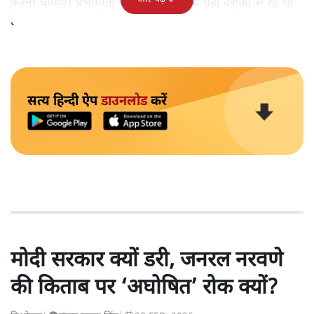
करनी चाहिए। प्रभावितों का कहना है कि वे यहां दशकों से रह रहे
हैं, बच्चे स्कूल जाते हैं, खेती-बाड़ी करते हैं, अब कहाँ जाएँ।
सत्य हिन्दी ऐप
डाउनलोड
करें
मोदी सरकार क्यों डरी, जनरल नरवणे
की किताब पर ‘अघोषित’ रोक क्यों?