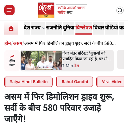
देश
राज्य
राजनीति
दुनिया
विश्लेषण
विचार
वीडियो
वक़्त
होम
/
असम
/
असम में फिर डिमोलिशन ड्राइव शुरू, सर्दी के बीच 580
परिवार उजाड़े जाएँगे!
ाकतवर
जंतर मंतर प्रोटेस्ट: 'युवाओं को
रामकता न
प्रताड़ित किया जा रहा है, पर मोदी-
ट्रेंडिंग
ो सुने':
शाह में बोलने की हिम्मत नहीं'-
7 Min
.
देश
ख़बर
राहुल
Satya Hindi Bulletin
Rahul Gandhi
Viral Video
असम में फिर डिमोलिशन ड्राइव शुरू,
सर्दी के बीच 580 परिवार उजाड़े
जाएँगे!