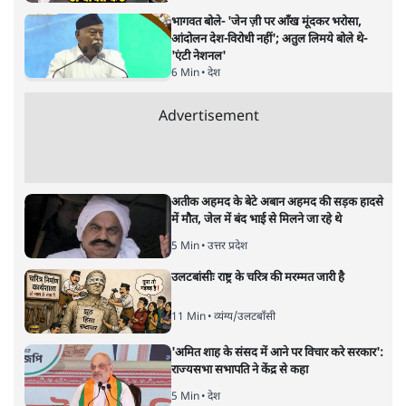
नतीजों पर परदे डालता घोषणा प्रधान
बजट!
अर्थतंत्र
|
अनन्त मित्तल
|
1 FEB, 2026
अनन्त मित्तल
यह बजट नीतिगत नतीजों से ज़्यादा घोषणाओं पर टिका क्यों दिखता
है? आंकड़ों, ज़मीनी हकीकत और वादों के बीच घोषणा-प्रधान बजट
की आलोचनात्मक पड़ताल।
केंद्रीय वित्तमंत्री निर्मला सीतारमण द्वारा
संसद में प्रस्तुत साल
2026—27 का केंद्रीय बजट बीजेपी और प्रधानमंत्री नरेंद्र मोदी