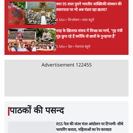
अतीक अहमद के बेटे अबान अहमद की सड़क हादसे
में मौत, जेल में बंद भाई से मिलने जा रहे थे
5 Min
•
उत्तर प्रदेश
उलटबांसीः राष्ट्र के चरित्र की मरम्मत जारी है
11 Min
•
व्यंग्य/उलटबाँसी
'अमित शाह के संसद में आने पर विचार करे सरकार':
राज्यसभा सभापति ने केंद्र से कहा
5 Min
•
देश
Advertisement
कॉकरोच जनता पार्टी ने की देशव्यापी अभियान की
घोषणा- 'क्या बोलती पब्लिक'