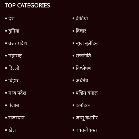
Advertisement
जनता का 2.32 करोड़ रोज़ाना खर्चः योगी सरकार ने
विज्ञापनों पर उड़ाने में मोदी 3.0 को भी पीछे छोड़ा
7 Min
•
उत्तर प्रदेश
क्या 95 साल पुराने भारतीय सांख्यिकी संस्थान की
स्वायत्तता पर भी अब मंडरा रहा ख़तरा?
8 Min
•
विश्लेषण
जंतर-मंतर पर युवा आक्रोश के बाद संघ की बेचैनी
क्यों बढ़ी? प्रो. अपूर्वानंद ने बताईं 5 बड़ी वजहें
7 Min
•
विश्लेषण
Advertisement
'महाराष्ट्र में गैर बीजेपी वोटरों के नामों को काटने की
बड़ी साज़िश'- रोहित पवार का आरोप