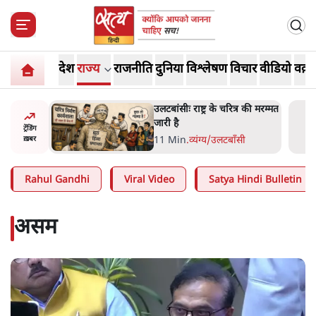
देश
राज्य
राजनीति
दुनिया
विश्लेषण
विचार
वीडियो
वक़्त
्र की मरम्मत
भागवत बोले- 'जेन ज़ी पर आँख
मूंदकर भरोसा, आंदोलन देश-
ट्रेंडिंग
विरोधी नहीं'; अतुल लिमये बोले थे-
सी
6 Min
.
देश
ख़बर
'एंटी नेशनल'
Rahul Gandhi
Viral Video
Satya Hindi Bulletin
असम