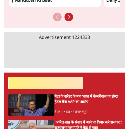
| Ashutosh Ki Baat
Daily Sho
Advertisement
1224333
सर्वाधिक पढ़ी गयी खबरें
मेटा के सरेंडर के बाद भारत में केजरीवाल का इंस्टा
हैंडल बैनः AAP का आरोप
3 Min
•
देश
•
नेशनल ब्यूरो
'अमित शाह के संसद में आने पर विचार करे सरकार':
राज्यसभा सभापति ने केंद्र से कहा