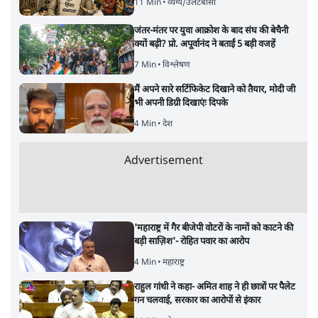
11 Min
•
व्यंग्य/उलटबाँसी
जंतर-मंतर पर युवा आक्रोश के बाद संघ की बेचैनी
क्यों बढ़ी? प्रो. अपूर्वानंद ने बताईं 5 बड़ी वजहें
7 Min
•
विश्लेषण
मैं अपने सारे सर्टिफिकेट दिखाने को तैयार, मोदी जी
भी अपनी डिग्री दिखाएंः दिपके
4 Min
•
देश
Advertisement
'महाराष्ट्र में गैर बीजेपी वोटरों के नामों को काटने की
बड़ी साज़िश'- रोहित पवार का आरोप
4 Min
•
महाराष्ट्र
राहुल गांधी ने कहा- अमित शाह ने ही छात्रों पर पैलेट
गन चलवाई, सरकार का आरोपों से इंकार