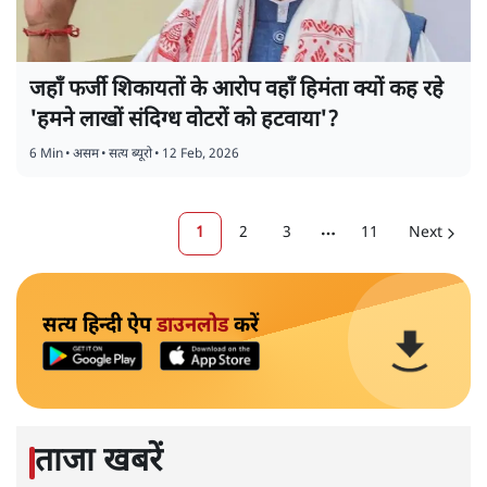
जहाँ फर्जी शिकायतों के आरोप वहाँ हिमंता क्यों कह रहे
'हमने लाखों संदिग्ध वोटरों को हटवाया'?
6 Min
•
असम
•
सत्य ब्यूरो
•
12 Feb, 2026
1
2
3
11
Next
More pages
सत्य हिन्दी ऐप
डाउनलोड
करें
ताजा खबरें