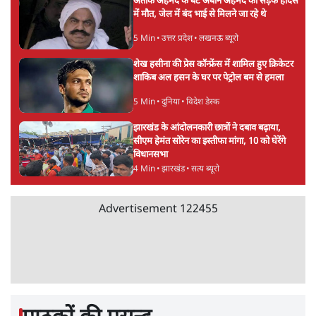
अतीक अहमद के बेटे अबान अहमद की सड़क हादसे
में मौत, जेल में बंद भाई से मिलने जा रहे थे
5 Min
•
उत्तर प्रदेश
•
लखनऊ ब्यूरो
शेख हसीना की प्रेस कॉन्फ्रेंस में शामिल हुए क्रिकेटर
शाकिब अल हसन के घर पर पेट्रोल बम से हमला
5 Min
•
दुनिया
•
विदेश डेस्क
झारखंड के आंदोलनकारी छात्रों ने दबाव बढ़ाया,
सीएम हेमंत सोरेन का इस्तीफा मांगा, 10 को घेरेंगे
विधानसभा
4 Min
•
झारखंड
•
सत्य ब्यूरो
Advertisement
122455