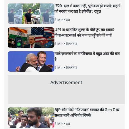
'E20- दाल में काला नहीं, पूरी दाल ही काली; वाहनों
को बरबाद कर रहा है इथेनॉल': राहुल
5 Min
•
देश
UPI पर प्रस्तावित शुल्क के पीछे ट्रंप का दबाव?
वीजा-मास्टरकार्ड को फायदा पहुँचाने की चर्चा
6 Min
•
विश्लेषण
मार्क ज़करबर्ग का माफीनामाः ये बहुत अंदर की बात
है
9 Min
•
विश्लेषण
Advertisement
BJP और मोदी ‘गॉडफादर’ भागवत की Gen Z पर
सलाह मानेंः अभिजीत दिपके
5 Min
•
देश