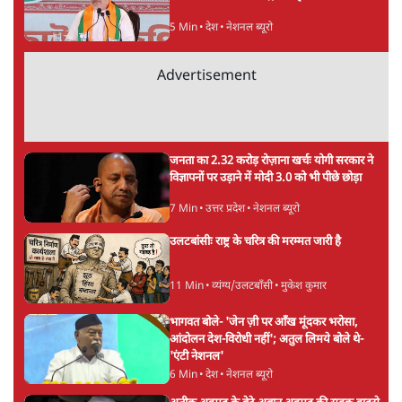
5 Min
•
देश
•
नेशनल ब्यूरो
Advertisement
जनता का 2.32 करोड़ रोज़ाना खर्चः योगी सरकार ने
विज्ञापनों पर उड़ाने में मोदी 3.0 को भी पीछे छोड़ा
7 Min
•
उत्तर प्रदेश
•
नेशनल ब्यूरो
उलटबांसीः राष्ट्र के चरित्र की मरम्मत जारी है
11 Min
•
व्यंग्य/उलटबाँसी
•
मुकेश कुमार
भागवत बोले- 'जेन ज़ी पर आँख मूंदकर भरोसा,
आंदोलन देश-विरोधी नहीं'; अतुल लिमये बोले थे-
'एंटी नेशनल'
6 Min
•
देश
•
नेशनल ब्यूरो