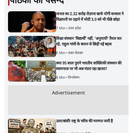
पाठकों की पसन्द
जनता का 2.32 करोड़ रोज़ाना खर्चः योगी सरकार ने
विज्ञापनों पर उड़ाने में मोदी 3.0 को भी पीछे छोड़ा
7 Min
•
उत्तर प्रदेश
शिक्षा संस्थान ‘विद्यार्थी’ नहीं, ‘अनुयायी’ तैयार कर
रहे, राहुल गांधी के बयान से छिड़ी नई बहस
6 Min
•
वक़्त-बेवक़्त
क्या 95 साल पुराने भारतीय सांख्यिकी संस्थान की
स्वायत्तता पर भी अब मंडरा रहा ख़तरा?
8 Min
•
विश्लेषण
Advertisement
उलटबांसीः राष्ट्र के चरित्र की मरम्मत जारी है