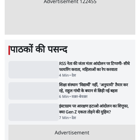
धरने पर बैठे केजरीवाल-सिसोदिया
5 Min
•
देश
•
नेशनल ब्यूरो
RSS जेन अल्फा संवादः दिपके ने कहा- 70-80 साल
के बुजुर्ग से जेन जी को क्या मिलेगा
7 Min
•
देश
•
राजनीतिक ब्यूरो
'गूंगी गुड़िया' वाले तंज पर एनसीपी ने कांग्रेस से पूछा-
क्या आप इंदिरा गांधी का अपमान सही मानते हैं?
5 Min
•
महाराष्ट्र
•
मुंबई ब्यूरो
Advertisement
122455
पाठकों की पसन्द