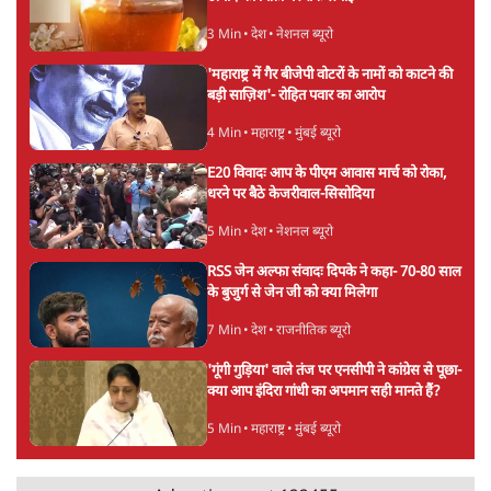
9 Min
•
विश्लेषण
•
आशुतोष
पुलिस पूछताछ के बाद उदयनिधि स्टालिन रिहा; बोले-
'सरकार ने आतंकी जैसा बर्ताव किया'
7 Min
•
तमिलनाडु
•
सत्य ब्यूरो
Advertisement
सरकार ने डाबर शहद, गाय के घी और कई अन्य
उत्पाद की बिक्री पर रोक लगाई
3 Min
•
देश
•
नेशनल ब्यूरो
'महाराष्ट्र में गैर बीजेपी वोटरों के नामों को काटने की
बड़ी साज़िश'- रोहित पवार का आरोप
4 Min
•
महाराष्ट्र
•
मुंबई ब्यूरो
E20 विवादः आप के पीएम आवास मार्च को रोका,