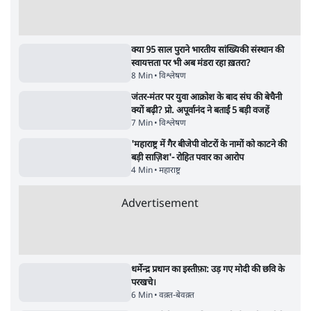
RSS नेता की जंतर मंतर आंदोलन पर टिप्पणी- सीधे
फायरिंग कराता, महिलाओं का रेप करवाता
4 Min
•
देश
शिक्षा संस्थान ‘विद्यार्थी’ नहीं, ‘अनुयायी’ तैयार कर
रहे, राहुल गांधी के बयान से छिड़ी नई बहस
6 Min
•
वक़्त-बेवक़्त
इंस्टाग्राम पर आरक्षण हटाओ आंदोलन का शिगूफा,
क्या Gen Z एकता तोड़ने की मुहिम?
7 Min
•
देश
Advertisement
क्या 95 साल पुराने भारतीय सांख्यिकी संस्थान की
स्वायत्तता पर भी अब मंडरा रहा ख़तरा?
8 Min
•
विश्लेषण
जंतर-मंतर पर युवा आक्रोश के बाद संघ की बेचैनी
क्यों बढ़ी? प्रो. अपूर्वानंद ने बताईं 5 बड़ी वजहें