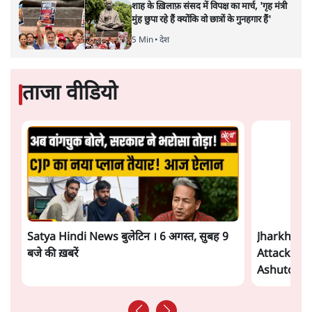
जंतर मंतर प्रोटेस्ट: 'युवाओं को प्रताड़ित किया जा रहा
है, पर मोदी-शाह में बोलने की हिम्मत नहीं'- राहुल
7 Min
•
देश
Advertisement
संसदीय समिति-मेटा की बैठकः मार्क ज़करबर्ग ने
भारत सरकार से माफी मांगी
5 Min
•
देश
शाह के ख़िलाफ़ संसद में विपक्ष का मार्च, 'गृह मंत्री
मुंह छुपा रहे हैं क्योंकि वो छात्रों के गुनहगार हैं'
5 Min
•
देश
ताजा वीडियो