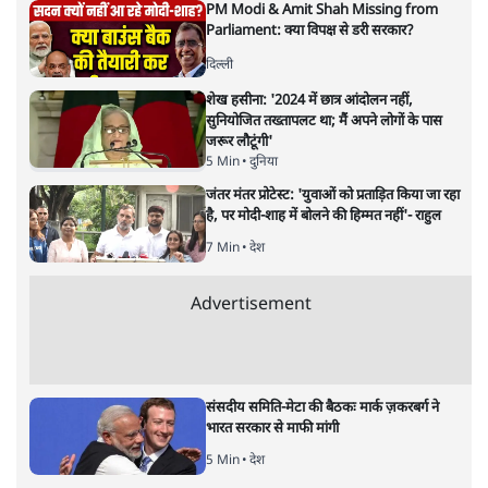
शेख हसीना की प्रेस कॉन्फ्रेंस में शामिल हुए क्रिकेटर
शाकिब अल हसन के घर पर पेट्रोल बम से हमला
5 Min
•
दुनिया
गैस भंडार बढ़ाने के लिए क्या उपभोक्ताओं पर सरकार
लगाएगी नई लेवी, रायटर्स की रिपोर्ट
5 Min
•
देश
Advertisement
PM Modi & Amit Shah Missing from
Parliament: क्या विपक्ष से डरी सरकार?
दिल्ली
शेख हसीना: '2024 में छात्र आंदोलन नहीं,
सुनियोजित तख्तापलट था; मैं अपने लोगों के पास
जरूर लौटूंगी'
5 Min
•
दुनिया