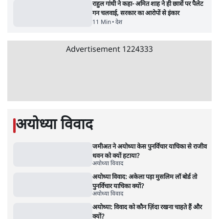
7 Min
•
विश्लेषण
'महाराष्ट्र में गैर बीजेपी वोटरों के नामों को काटने की
बड़ी साज़िश'- रोहित पवार का आरोप
4 Min
•
महाराष्ट्र
Advertisement
धर्मेन्द्र प्रधान का इस्तीफ़ा: उड़ गए मोदी की छवि के
परखचे।
6 Min
•
वक़्त-बेवक़्त
राहुल गांधी ने कहा- अमित शाह ने ही छात्रों पर पैलेट
गन चलवाई, सरकार का आरोपों से इंकार
11 Min
•
देश
Advertisement
1224333