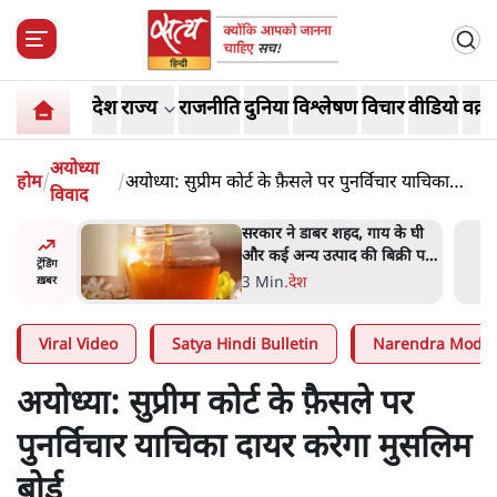
देश
राज्य
राजनीति
दुनिया
विश्लेषण
विचार
वीडियो
वक़्त
अयोध्या
होम
/
/
अयोध्या: सुप्रीम कोर्ट के फ़ैसले पर पुनर्विचार याचिका
विवाद
दायर करेगा मुसलिम बोर्ड
ाय के घी
'महाराष्ट्र में गैर बीजेपी वोटरों के
बिक्री पर
नामों को काटने की बड़ी साज़िश'-
ट्रेंडिंग
रोहित पवार का आरोप
4 Min
.
महाराष्ट्र
ख़बर
Viral Video
Satya Hindi Bulletin
Narendra Modi
अयोध्या: सुप्रीम कोर्ट के फ़ैसले पर
पुनर्विचार याचिका दायर करेगा मुसलिम
बोर्ड