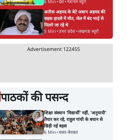
6 Min
•
देश
•
नेशनल ब्यूरो
अतीक अहमद के बेटे अबान अहमद की
सड़क हादसे में मौत, जेल में बंद भाई से
मिलने जा रहे थे
5 Min
•
उत्तर प्रदेश
•
लखनऊ ब्यूरो
Advertisement
122455
पाठकों की पसन्द
शिक्षा संस्थान ‘विद्यार्थी’ नहीं, ‘अनुयायी’
तैयार कर रहे, राहुल गांधी के बयान से
छिड़ी नई बहस
6 Min
•
वक़्त-बेवक़्त