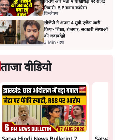
विरोध और भर्ती में धोखाधड़ी पर राजेंद्र
तिवारी। BJP बनाम कांग्रेस।
विश्लेषण
सीजेपी ने अपना 4 सूत्री एजेंडा जारी
किया- शिक्षा, रोज़गार, सरकारी संस्थाओं
की जवाबदेही
3 Min
•
देश
ताजा वीडियो
Satya Hindi News Bulletin। 7
Satya Hindi News 