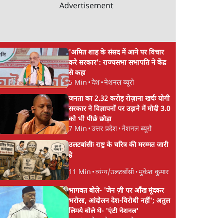
Advertisement
'अमित शाह के संसद में आने पर विचार
करे सरकार': राज्यसभा सभापति ने केंद्र
से कहा
5 Min
•
देश
•
नेशनल ब्यूरो
जनता का 2.32 करोड़ रोज़ाना खर्चः योगी
सरकार ने विज्ञापनों पर उड़ाने में मोदी 3.0
को भी पीछे छोड़ा
7 Min
•
उत्तर प्रदेश
•
नेशनल ब्यूरो
उलटबांसीः राष्ट्र के चरित्र की मरम्मत जारी
है
11 Min
•
व्यंग्य/उलटबाँसी
•
मुकेश कुमार
भागवत बोले- 'जेन ज़ी पर आँख मूंदकर
भरोसा, आंदोलन देश-विरोधी नहीं'; अतुल
लिमये बोले थे- 'एंटी नेशनल'