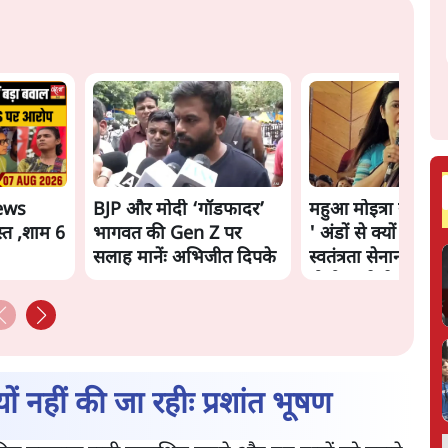
ews
BJP और मोदी ‘गॉडफादर’
महुआ मोइत्रा से SC 
्त ,शाम 6
भागवत की Gen Z पर
' अंडों से क्यों डरती है
सलाह मानेंः अभिजीत दिपके
स्वतंत्रता सेनानी सीने
गोली खाते थे'
ं नहीं की जा रहीः प्रशांत भूषण