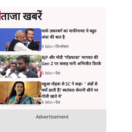
ताजा खबरें
मार्क ज़करबर्ग का माफीनामाः ये बहुत
अंदर की बात है
9 Min
•
विश्लेषण
BJP और मोदी ‘गॉडफादर’ भागवत की
Gen Z पर सलाह मानेंः अभिजीत दिपके
5 Min
•
देश
महुआ मोइत्रा से SC ने कहा- ' अंडों से
क्यों डरती हैं? स्वतंत्रता सेनानी सीने पर
गोली खाते थे'
4 Min
•
देश
Advertisement