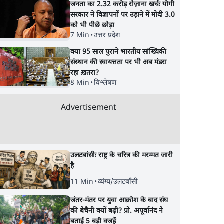
जनता का 2.32 करोड़ रोज़ाना खर्चः योगी
सरकार ने विज्ञापनों पर उड़ाने में मोदी 3.0
को भी पीछे छोड़ा
7 Min
•
उत्तर प्रदेश
क्या 95 साल पुराने भारतीय सांख्यिकी
संस्थान की स्वायत्तता पर भी अब मंडरा
रहा ख़तरा?
8 Min
•
विश्लेषण
Advertisement
उलटबांसीः राष्ट्र के चरित्र की मरम्मत जारी
है
11 Min
•
व्यंग्य/उलटबाँसी
जंतर-मंतर पर युवा आक्रोश के बाद संघ
की बेचैनी क्यों बढ़ी? प्रो. अपूर्वानंद ने
बताईं 5 बड़ी वजहें