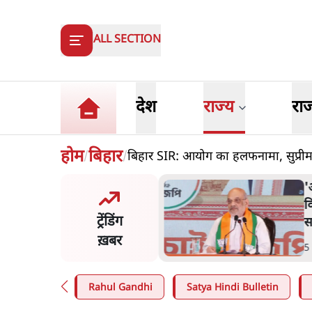
ALL SECTION
देश
राज्य
रा
होम
बिहार
बिहार SIR: आयोग का हलफनामा, सुप्रीम क
/
/
त शाह के संसद में आने पर
ज
र करे सरकार': राज्यसभा
य
ट्रेंडिंग
ि ने केंद्र से कहा
म
ख़बर
n
.
देश
7
Rahul Gandhi
Satya Hindi Bulletin