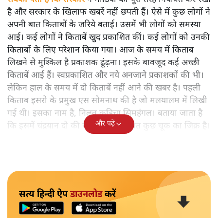
है और सरकार के खिलाफ खबरें नहीं छपती हैं। ऐसे में कुछ लोगों ने
अपनी बात किताबों के जरिये बताई। उसमें भी लोगों को समस्या
आई। कई लोगों ने किताबें खुद प्रकाशित कीं। कई लोगों को उनकी
किताबों के लिए परेशान किया गया। आज के समय में किताब
लिखने से मुश्किल है प्रकाशक ढूंढ़ना। इसके बावजूद कई अच्छी
किताबें आई हैं। स्वप्रकाशित और नये अनजाने प्रकाशकों की भी।
लेकिन हाल के समय में दो किताबें नहीं आने की खबर है। पहली
किताब इसरो के प्रमुख एस सोमनाथ की है जो मलयालम में लिखी
गई थी। इसका नाम है, निलवु कुडिचा सिमहंगल। बताया जाता है
और पढ़ें
कि इसमें चंद्रयान दो की नाकामी से संबंधित कुछ चूक का जिक्र है।
सत्य हिन्दी ऐप
डाउनलोड
करें