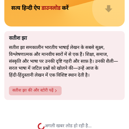
नेता की सहजता से पिरोया गया।
2019 के बही‑खाता वाले प्रतीकवाद से वे बहुत आगे आ चुकी हैं।
अब वे नार्थ ब्लॉक के हर गलियारे को जानने वाली वित्त मंत्री की
और पढ़ें
तरह बोलती हैं। लेकिन इस आत्मविश्वास के नीचे जो सामग्री है, वह
उतनी ही अनुमानित और दोहराव भरी।
सत्य हिन्दी ऐप
डाउनलोड
करें
सतीश झा
सतीश झा समकालीन भारतीय भाषाई लेखन के सबसे सूक्ष्म,
विश्लेषणात्मक और मानवीय स्वरों में से एक हैं। शिक्षा, समाज,