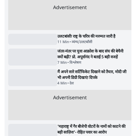
पाठकों की पसन्द
जनता का 2.32 करोड़ रोज़ाना खर्चः योगी सरकार ने
विज्ञापनों पर उड़ाने में मोदी 3.0 को भी पीछे छोड़ा
7 Min
•
उत्तर प्रदेश
शिक्षा संस्थान ‘विद्यार्थी’ नहीं, ‘अनुयायी’ तैयार कर
रहे, राहुल गांधी के बयान से छिड़ी नई बहस
6 Min
•
वक़्त-बेवक़्त
क्या 95 साल पुराने भारतीय सांख्यिकी संस्थान की
स्वायत्तता पर भी अब मंडरा रहा ख़तरा?
8 Min
•
विश्लेषण
Advertisement
उलटबांसीः राष्ट्र के चरित्र की मरम्मत जारी है
11 Min
•
व्यंग्य/उलटबाँसी
जंतर-मंतर पर युवा आक्रोश के बाद संघ की बेचैनी
क्यों बढ़ी? प्रो. अपूर्वानंद ने बताईं 5 बड़ी वजहें