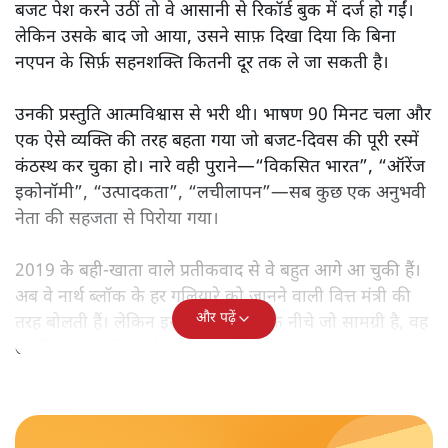
मोदी सरकार का बजट 2026 बड़े बदलाव का वादा करता दिखता है,
लेकिन क्या वह देहलीज़ पार कर पाया? नीतिगत झिझक, अधूरे सुधार
और ठहरे फैसलों के बीच बजट की आलोचनात्मक समीक्षा पढ़िए।
निर्मला सीतारमण जब 1 फ़रवरी
2026 को अपना नौवाँ केंद्रीय
बजट पेश करने उठीं तो वे आसानी से रिकॉर्ड बुक में दर्ज हो गईं।
लेकिन उसके बाद जो आया, उसने साफ़ दिखा दिया कि बिना
नएपन के सिर्फ़ सहनशक्ति कितनी दूर तक ले जा सकती है।
उनकी प्रस्तुति आत्मविश्वास से भरी थी। भाषण 90 मिनट चला और
एक ऐसे व्यक्ति की तरह बहता गया जो बजट‑दिवस की पूरी रस्में
कंठस्थ कर चुका हो। नारे वही पुराने—“विकसित भारत”, “ऑरेंज
इकोनॉमी”, “उत्पादकता”, “लचीलापन”—सब कुछ एक अनुभवी