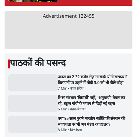
मार्क ज़करबर्ग का माफीनामाः ये बहुत अंदर की बात
है
9 Min
•
विश्लेषण
•
शीतल पी. सिंह
महुआ मोइत्रा से SC ने कहा- ' अंडों से क्यों डरती हैं?
स्वतंत्रता सेनानी सीने पर गोली खाते थे'
4 Min
•
देश
•
नेशनल ब्यूरो
Abhijeet Dipke Press Conference: CJP
का 'Kya Bolti Public' अभियान, चुनाव नहीं
लड़ेगी CJP!
दिल्ली
•
सत्य ब्यूरो
Advertisement
122455