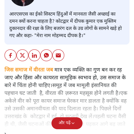
आरएसएस का ईको सिस्टम हिंदुओं में मानवता जैसी अच्छाई का
दमन क्यों करना चाहता है? कोटद्वार में दीपक कुमार एक मुस्लिम
दुकानदार की रक्षा के लिए बजरंग दल के उग्र लोगों के सामने खड़े हो
गए और कहा- "मेरा नाम मोहम्मद दीपक है।"
जिस समाज में वीरता जब
मात्र एक व्यक्ति का गुण बन कर रह
जाए और हिंसा और कायरता सामूहिक स्वभाव हो, उस समाज के
बारे में चिंता होनी चाहिए।समूह में जब मामूली इंसानियत की
पहचान घट जाती है, वीरता की ज़रूरत महसूस होने लगती है।एक
अकेले वीर को पूरा कायर समाज घेरकर मार डालता है क्योंकि वह
उसे उसकी अमानवीयता की याद दिलाता रहता है। पिछले दिनों
उत्तराखंड के कोटद्वार में हुई दो घटनाएँ देख लें।पहली घटना वैसी
और पढ़ें
ही थी, जैसी घटनाओं की खबर हम रोज़ाना पढ़कर आगे बढ़ जाते
हैं।भारत के तक़रीबन हर हिस्से से ऐसी खबर आती ही रहती है।