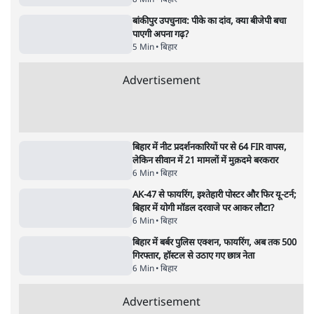
बिहार
AISA Saba Afrin's Shocking Claim: 'छात्रों
पर 10 लाख फायरिंग हो!' बिहार पुलिस की बर्बरता
का खुलासा!
बिहार
बांकीपुर उपचुनाव: प्रशांत किशोर की जीत से ज्यादा
बीजेपी की हार है!
8 Min
•
बिहार
बांकीपुर उपचुनाव: पीके का दांव, क्या बीजेपी बचा
पाएगी अपना गढ़?
5 Min
•
बिहार
Advertisement