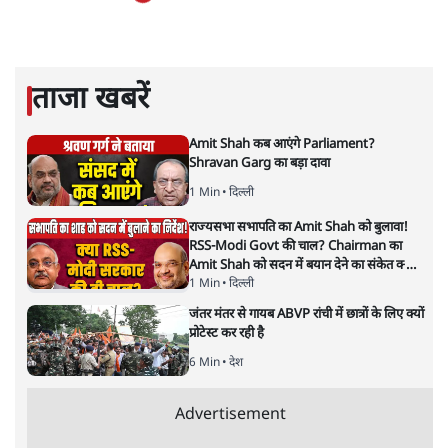
संस्कृति और भाषा पर उनकी दृष्टि गहरी और साफ़ है। उनकी शैली—
सरल भाषा में जटिल प्रश्नों को खोलने की—उन्हें आज के
हिंदी‑हिंदुस्तानी लेखन में एक विशिष्ट स्थान देती है।
सतीश झा
की और स्टोरी पढ़ें
अगली खबर लोड हो रही है...
ताजा खबरें
Amit Shah कब आएंगे Parliament?
Shravan Garg का बड़ा दावा
1 Min
•
दिल्ली