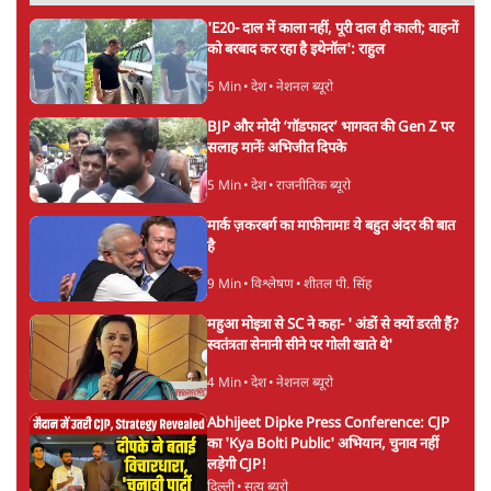
आंदोलन देश-विरोधी नहीं'; अतुल लिमये बोले थे-
'एंटी नेशनल'
6 Min
•
देश
•
नेशनल ब्यूरो
UPI पर प्रस्तावित शुल्क के पीछे ट्रंप का दबाव?
वीजा-मास्टरकार्ड को फायदा पहुँचाने की चर्चा
6 Min
•
विश्लेषण
•
नेशनल ब्यूरो
Advertisement
'E20- दाल में काला नहीं, पूरी दाल ही काली; वाहनों
को बरबाद कर रहा है इथेनॉल': राहुल
5 Min
•
देश
•
नेशनल ब्यूरो
BJP और मोदी ‘गॉडफादर’ भागवत की Gen Z पर
सलाह मानेंः अभिजीत दिपके
5 Min
•
देश
•
राजनीतिक ब्यूरो