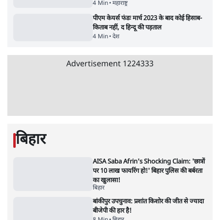
7 Min
•
विश्लेषण
मैं अपने सारे सर्टिफिकेट दिखाने को तैयार, मोदी जी
भी अपनी डिग्री दिखाएंः दिपके
4 Min
•
देश
Advertisement
'महाराष्ट्र में गैर बीजेपी वोटरों के नामों को काटने की
बड़ी साज़िश'- रोहित पवार का आरोप
4 Min
•
महाराष्ट्र
पीएम केयर्स फंडः मार्च 2023 के बाद कोई हिसाब-
किताब नहीं, द हिन्दू की पड़ताल
4 Min
•
देश
Advertisement
1224333