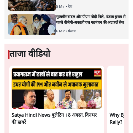
झारखंड में छात्र नेताओं और सरकार की बातचीत
बेनतीजा, आंदोलन जारी
5 Min
•
देश
Advertisement
पीएम मोदी लाल किले से बताएं पैलेट गन चलाने का
आदेश किसका था, जंतर मंतर हमाराः CJP
5 Min
•
देश
सुखबीर बादल और पीएम मोदी मिले, पंजाब चुनाव से
पहले बीजेपी-अकाली दल गठबंधन की अटकलें तेज
6 Min
•
पंजाब
ताजा वीडियो