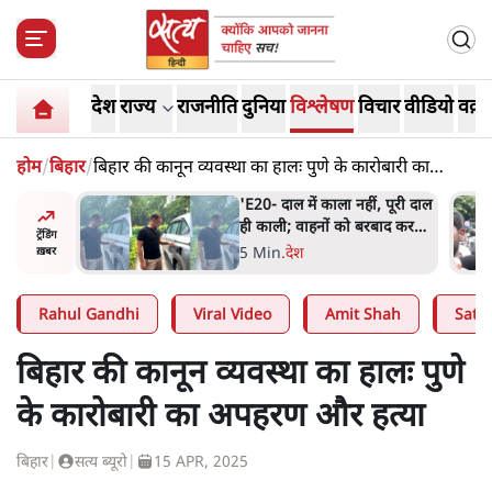
देश
राज्य
राजनीति
दुनिया
विश्लेषण
विचार
वीडियो
वक़्त
होम
/
बिहार
/
बिहार की कानून व्यवस्था का हालः पुणे के कारोबारी का
अपहरण और हत्या
ं, पूरी दाल
BJP और मोदी ‘गॉडफादर’ भागवत
रबाद कर
की Gen Z पर सलाह मानेंः
ट्रेंडिंग
अभिजीत दिपके
5 Min
.
देश
ख़बर
Rahul Gandhi
Viral Video
Amit Shah
Satya
बिहार की कानून व्यवस्था का हालः पुणे
के कारोबारी का अपहरण और हत्या
बिहार
|
सत्य ब्यूरो
|
15 APR, 2025