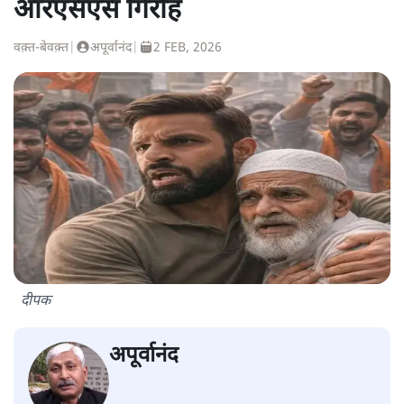
आरएसएस गिरोह
वक़्त-बेवक़्त
|
अपूर्वानंद
|
2 FEB, 2026
दीपक
अपूर्वानंद