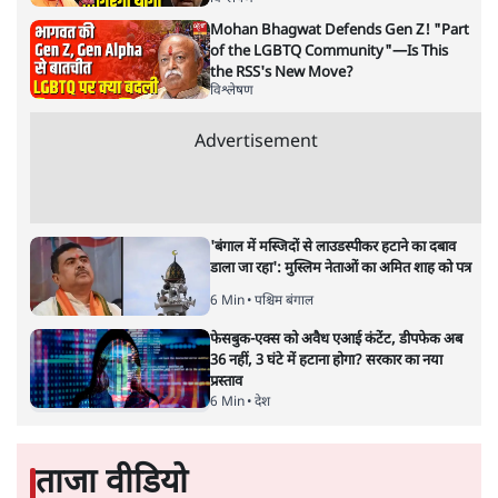
अमेरिकी अनिश्चितता की वजह से उठाया गया एक कदम है? वरिष्ठ
पत्रकार सतीश झा का आकलनः
कूटनीति में समय ही सबसे
बड़ा कारक होता है। भारत का यूरोप की
ओर ताज़ा झुकाव—जिसका ठोस रूप हाल ही में संपन्न भारत–
यूरोपीय संघ मुक्त व्यापार समझौते (एफ़टीए) में दिखाई देता है—
किसी दीर्घकालिक रणनीतिक दूरदृष्टि की पराकाष्ठा कम, और
परिस्थितियों के दबाव में लिया गया एक तेज़ निर्णय अधिक लगता
और पढ़ें
है।
सत्य हिन्दी ऐप
डाउनलोड
करें
सतीश झा
सतीश झा समकालीन भारतीय भाषाई लेखन के सबसे सूक्ष्म,