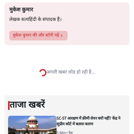
और पढ़ें
नहीं वे उन्हें देशद्रोही करार देकर जेल भेज देना चाहते थे, उन्हें देश से
बाहर चले जाने को कह रहे थे।
सत्य हिन्दी ऐप
डाउनलोड
करें
मुकेश कुमार
लेखक सत्यहिंदी के संपादक हैं।
मुकेश कुमार
की और स्टोरी पढ़ें