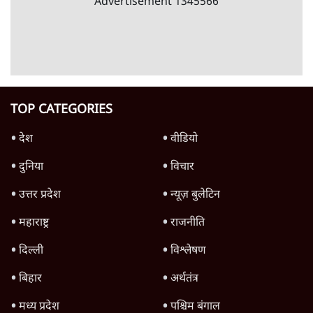
उलटबांसीः राष्ट्र के चरित्र की मरम्मत जारी है
11 Min
•
व्यंग्य/उलटबाँसी
जंतर-मंतर पर युवा आक्रोश के बाद संघ की बेचैनी
क्यों बढ़ी? प्रो. अपूर्वानंद ने बताईं 5 बड़ी वजहें
7 Min
•
विश्लेषण
Advertisement
'महाराष्ट्र में गैर बीजेपी वोटरों के नामों को काटने की
बड़ी साज़िश'- रोहित पवार का आरोप
4 Min
•
महाराष्ट्र
राहुल गांधी ने कहा- अमित शाह ने ही छात्रों पर पैलेट
गन चलवाई, सरकार का आरोपों से इंकार
11 Min
•
देश
Advertisement
1224333