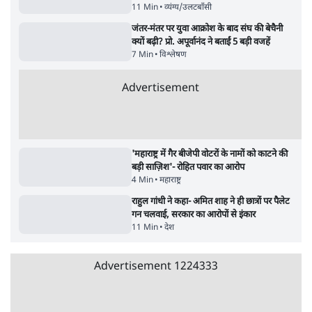
मेटा के सरेंडर के बाद भारत में केजरीवाल का इंस्टा
हैंडल बैनः AAP का आरोप
3 Min
•
देश
•
नेशनल ब्यूरो
संसदीय समिति-मेटा की बैठकः मार्क ज़करबर्ग ने
भारत सरकार से माफी मांगी
5 Min
•
देश
•
राजनीतिक ब्यूरो
Advertisement
जंतर-मंतर प्रोटेस्ट- 'ताकतवर सरकार के नाम पर
आक्रामकता न दिखाए पुलिस, जेन जी को सुने': SC
5 Min
•
देश
•
नेशनल ब्यूरो
जंतर मंतर प्रोटेस्ट: 'युवाओं को प्रताड़ित किया जा रहा
है, पर मोदी-शाह में बोलने की हिम्मत नहीं'- राहुल
7 Min
•
देश
•
नेशनल ब्यूरो