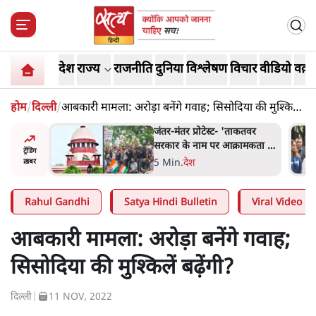
देश
राज्य
राजनीति
दुनिया
विश्लेषण
विचार
वीडियो
वक़्त
होम
/
दिल्ली
/
आबकारी मामला: अरोड़ा बनेंगे गवाह; सिसोदिया की मुश्किलें
बढ़ेंगी?
ाकतवर
जंतर मंतर प्रोटेस्ट: 'युवाओं को
रामकता न
प्रताड़ित किया जा रहा है, पर मोदी-
ट्रेंडिंग
ो सुने':
शाह में बोलने की हिम्मत नहीं'-
7 Min
.
देश
ख़बर
राहुल
Rahul Gandhi
Satya Hindi Bulletin
Viral Video
आबकारी मामला: अरोड़ा बनेंगे गवाह;
सिसोदिया की मुश्किलें बढ़ेंगी?
दिल्ली
|
11 NOV, 2022