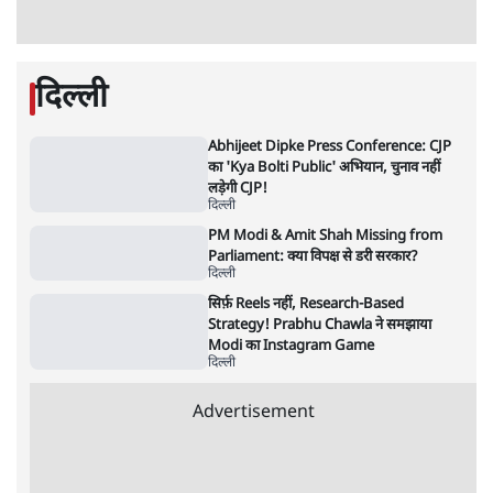
'अमित शाह के संसद में आने पर विचार करे सरकार':
राज्यसभा सभापति ने केंद्र से कहा
5 Min
•
देश
•
नेशनल ब्यूरो
शाह के ख़िलाफ़ संसद में विपक्ष का मार्च, 'गृह मंत्री
मुंह छुपा रहे हैं क्योंकि वो छात्रों के गुनहगार हैं'
5 Min
•
देश
•
नेशनल ब्यूरो
जनता का 2.32 करोड़ रोज़ाना खर्चः योगी सरकार ने
विज्ञापनों पर उड़ाने में मोदी 3.0 को भी पीछे छोड़ा
7 Min
•
उत्तर प्रदेश
•
नेशनल ब्यूरो
Advertisement
122455