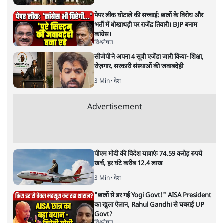
भारत–यूरोप संवाद: दूरदर्शी रणनीति या
हालात से उपजा मोड़?
विश्लेषण
|
सतीश झा
|
29 JAN, 2026
भारत ईयू मुक्त व्यापार समझौताः ईयू अध्यक्ष उर्सुला वॉन डेर लेयेन और
पीएम मोदी
सतीश झा
भारत-यूरोपीय संघ मुक्त व्यापार समझौताः क्या यूरोप की ओर भारत
का झुकाव एक लंबा रणनीतिक नज़रिया है या वैश्विक दबावों और