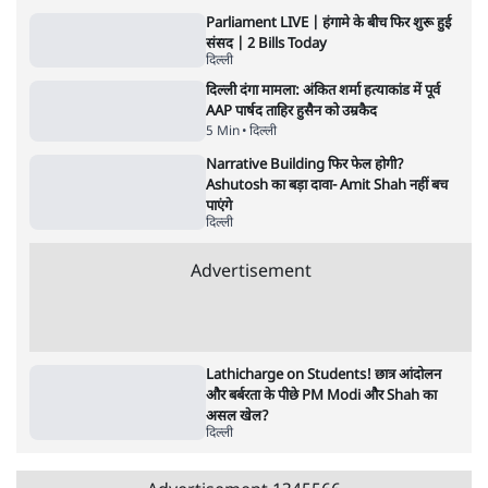
पाठकों की पसन्द
शिक्षा संस्थान ‘विद्यार्थी’ नहीं, ‘अनुयायी’ तैयार कर
रहे, राहुल गांधी के बयान से छिड़ी नई बहस
6 Min
•
वक़्त-बेवक़्त
इंस्टाग्राम पर आरक्षण हटाओ आंदोलन का शिगूफा,
क्या Gen Z एकता तोड़ने की मुहिम?
7 Min
•
देश
जनता का 2.32 करोड़ रोज़ाना खर्चः योगी सरकार ने
विज्ञापनों पर उड़ाने में मोदी 3.0 को भी पीछे छोड़ा
7 Min
•
उत्तर प्रदेश
Advertisement
क्या 95 साल पुराने भारतीय सांख्यिकी संस्थान की
स्वायत्तता पर भी अब मंडरा रहा ख़तरा?
8 Min
•
विश्लेषण