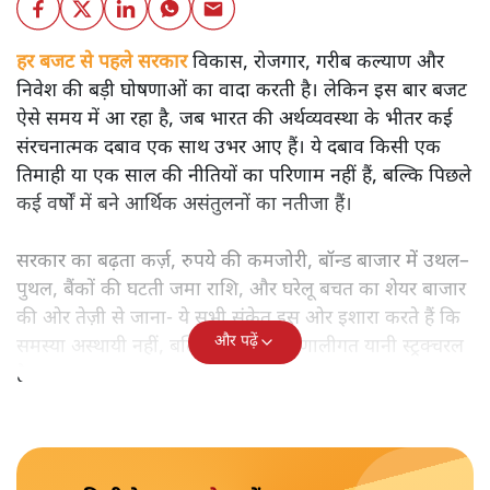
हर बजट से पहले सरकार
विकास, रोजगार, गरीब कल्याण और
निवेश की बड़ी घोषणाओं का वादा करती है। लेकिन इस बार बजट
ऐसे समय में आ रहा है, जब भारत की अर्थव्यवस्था के भीतर कई
संरचनात्मक दबाव एक साथ उभर आए हैं। ये दबाव किसी एक
तिमाही या एक साल की नीतियों का परिणाम नहीं हैं, बल्कि पिछले
कई वर्षों में बने आर्थिक असंतुलनों का नतीजा हैं।
सरकार का बढ़ता कर्ज़, रुपये की कमजोरी, बॉन्ड बाजार में उथल–
पुथल, बैंकों की घटती जमा राशि, और घरेलू बचत का शेयर बाजार
की ओर तेज़ी से जाना- ये सभी संकेत इस ओर इशारा करते हैं कि
और पढ़ें
समस्या अस्थायी नहीं, बल्कि गहरी और प्रणालीगत यानी स्ट्रक्चरल
है।