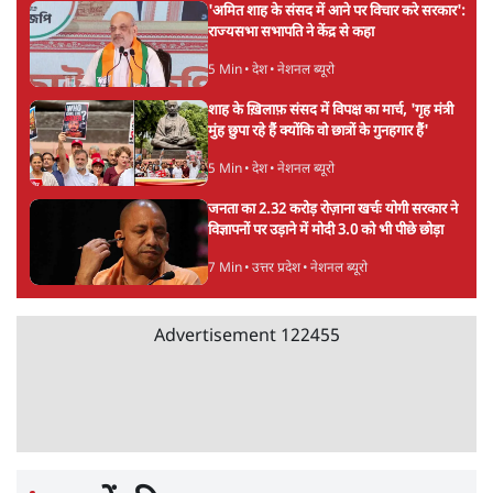
विश्लेषण
Mohan Bhagwat Defends Gen Z! "Part
of the LGBTQ Community"—Is This
the RSS's New Move?
विश्लेषण
Advertisement
'बंगाल में मस्जिदों से लाउडस्पीकर हटाने का दबाव
डाला जा रहा': मुस्लिम नेताओं का अमित शाह को पत्र
6 Min
•
पश्चिम बंगाल
फेसबुक-एक्स को अवैध एआई कंटेंट, डीपफेक अब
36 नहीं, 3 घंटे में हटाना होगा? सरकार का नया
प्रस्ताव
6 Min
•
देश