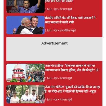
5 Min
•
देश
पेपर लीक घोटाले की सच्चाई: छात्रों के विरोध और
भर्ती में धोखाधड़ी पर राजेंद्र तिवारी। BJP बनाम
कांग्रेस।
विश्लेषण
सीजेपी ने अपना 4 सूत्री एजेंडा जारी किया- शिक्षा,
रोज़गार, सरकारी संस्थाओं की जवाबदेही
3 Min
•
देश
Advertisement
पीएम मोदी की विदेश यात्राएंः 74.59 करोड़ रुपये
खर्च, हर घंटे करीब 12.4 लाख
3 Min
•
देश
"छात्रों से डर गई Yogi Govt!" AISA President
का खुला ऐलान, Rahul Gandhi से घबराई UP
Govt?