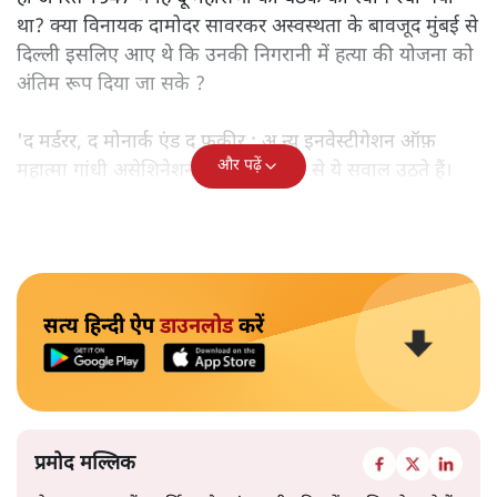
था? क्या विनायक दामोदर सावरकर अस्वस्थता के बावजूद मुंबई से
दिल्ली इसलिए आए थे कि उनकी निगरानी में हत्या की योजना को
अंतिम रूप दिया जा सके ?
'द मर्डरर, द मोनार्क एंड द फ़कीर : अ न्यू इनवेस्टीगेशन ऑफ़
और पढ़ें
महात्मा गांधी असेशिनेशन' नामक किताब से ये सवाल उठते हैं।
सत्य हिन्दी ऐप
डाउनलोड
करें
प्रमोद मल्लिक