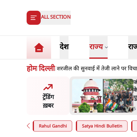
ALL SECTION
देश
राज्य
रा
होम
दिल्ली
शरजील की सुनवाई में तेजी लाने पर विचार
/
/
जंतर-मंतर प्रोटेस्ट- 'ताकतवर सरकार
के नाम पर आक्रामकता न दिखाए
ट्रेंडिंग
पुलिस, जेन जी को सुने': SC
ख़बर
5 Min
.
देश
Rahul Gandhi
Satya Hindi Bulletin