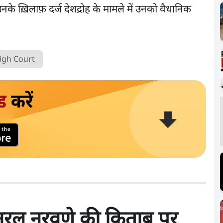
नके ख़िलाफ़ दर्ज देशद्रोह के मामले में उनको वैधानिक
igh Court
ड
करें
जनरल नरवणे की किताब पर