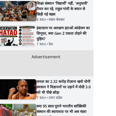
शिक्षा संस्थान ‘विद्यार्थी’ नहीं, ‘अनुयायी’
तैयार कर रहे, राहुल गांधी के बयान से
छिड़ी नई बहस
6 Min
•
वक़्त-बेवक़्त
इंस्टाग्राम पर आरक्षण हटाओ आंदोलन का
शिगूफा, क्या Gen Z एकता तोड़ने की
मुहिम?
7 Min
•
देश
Advertisement
जनता का 2.32 करोड़ रोज़ाना खर्चः योगी
सरकार ने विज्ञापनों पर उड़ाने में मोदी 3.0
को भी पीछे छोड़ा
7 Min
•
उत्तर प्रदेश
क्या 95 साल पुराने भारतीय सांख्यिकी
संस्थान की स्वायत्तता पर भी अब मंडरा