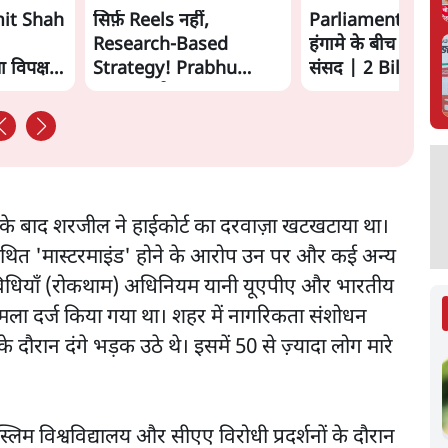
it Shah
सिर्फ़ Reels नहीं,
Parliament LIVE
Research-Based
हंगामे के बीच फिर शु
 विपक्ष से
Strategy! Prabhu
संसद | 2 Bills To
Chawla ने समझाया Modi
का Instagram Game
 के बाद शरजील ने हाईकोर्ट का दरवाज़ा खटखटाया था।
ं के कथित 'मास्टरमाइंड' होने के आरोप उन पर और कई अन्य
तिविधियाँ (रोकथाम) अधिनियम यानी यूएपीए और भारतीय
ामला दर्ज किया गया था। शहर में नागरिकता संशोधन
 दौरान दंगे भड़क उठे थे। इसमें 50 से ज़्यादा लोग मारे
लिम विश्वविद्यालय और सीएए विरोधी प्रदर्शनों के दौरान