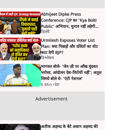
Abhijeet Dipke Press
Conference: CJP का 'Kya Bolti
Public' अभियान, चुनाव नहीं लड़ेगी
दिल्ली
CJP!
Urmilesh Exposes Voter List
Plan: क्या पिछड़ों और दलितों का वोट
काट देगी BJP?
विश्लेषण
भागवत बोले- 'जेन ज़ी पर आँख मूंदकर
भरोसा, आंदोलन देश-विरोधी नहीं'; अतुल
लिमये बोले थे- 'एंटी नेशनल'
6 Min
•
देश
Advertisement
अतीक अहमद के बेटे अबान अहमद की