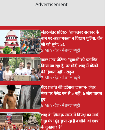
Advertisement
जंतर-मंतर प्रोटेस्ट- 'ताकतवर सरकार के
नाम पर आक्रामकता न दिखाए पुलिस, जेन
जी को सुने': SC
5 Min
•
देश
•
नेशनल ब्यूरो
जंतर मंतर प्रोटेस्ट: 'युवाओं को प्रताड़ित
किया जा रहा है, पर मोदी-शाह में बोलने
की हिम्मत नहीं'- राहुल
7 Min
•
देश
•
नेशनल ब्यूरो
पेंटर प्रशांत की दर्दनाक दास्तान- जंतर
मंतर पर पैलेट गन से 5 नहीं, 6 लोग घायल
हुए
6 Min
•
देश
•
नेशनल ब्यूरो
शाह के ख़िलाफ़ संसद में विपक्ष का मार्च,
'गृह मंत्री मुंह छुपा रहे हैं क्योंकि वो छात्रों
के गुनहगार हैं'