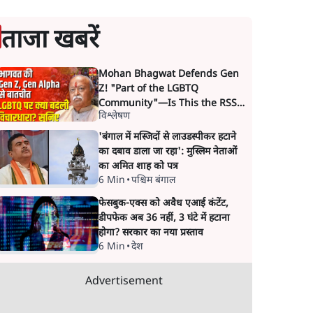
ताजा खबरें
Mohan Bhagwat Defends Gen
Z! "Part of the LGBTQ
Community"—Is This the RSS's
विश्लेषण
New Move?
'बंगाल में मस्जिदों से लाउडस्पीकर हटाने
का दबाव डाला जा रहा': मुस्लिम नेताओं
का अमित शाह को पत्र
6 Min
•
पश्चिम बंगाल
फेसबुक-एक्स को अवैध एआई कंटेंट,
डीपफेक अब 36 नहीं, 3 घंटे में हटाना
होगा? सरकार का नया प्रस्ताव
6 Min
•
देश
Advertisement