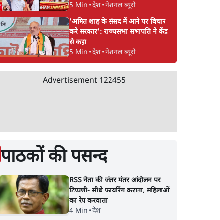
5 Min
•
देश
•
नेशनल ब्यूरो
 |
दिल्ली दंगा मामला: अंकित
Narrative Building
रू हुई
शर्मा हत्याकांड में पूर्व AAP
फेल होगी? Ashutosh
'अमित शाह के संसद में आने पर विचार
करे सरकार': राज्यसभा सभापति ने केंद्र
day
पार्षद ताहिर हुसैन को उम्रकैद
बड़ा दावा- Amit Shah
से कहा
बच पाएंगे
5 Min
•
देश
•
नेशनल ब्यूरो
Advertisement
122455
पाठकों की पसन्द
RSS नेता की जंतर मंतर आंदोलन पर
टिप्पणी- सीधे फायरिंग कराता, महिलाओं
का रेप करवाता
4 Min
•
देश