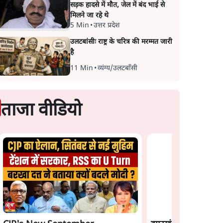
सड़क हादसे में मौत, जेल में बंद भाई से
मिलने जा रहे थे
5 Min
•
उत्तर प्रदेश
उलटबांसीः राष्ट्र के चरित्र की मरम्मत जारी
है
11 Min
•
व्यंग्य/उलटबाँसी
ताजा वीडियो
Press
Urmilesh Exposes
CJP's New Septem
 का
Voter List Plan: क्या
Campaign! Barkh
'
पिछड़ों और दलितों का वोट
Dutt Exposes Mod
लड़ेगी
काट देगी BJP?
Govt's Panic! |