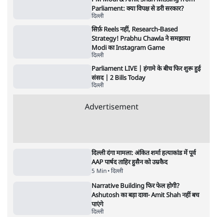
धर्मेन्द्र प्रधान का इस्तीफ़ा: उड़ गए मोदी की छवि के
परखचे।
6 Min
•
वक़्त-बेवक़्त
राहुल गांधी ने कहा- अमित शाह ने ही छात्रों पर पैलेट
गन चलवाई, सरकार का आरोपों से इंकार
11 Min
•
देश
Advertisement
1224333
दिल्ली
PM Modi & Amit Shah Missing from