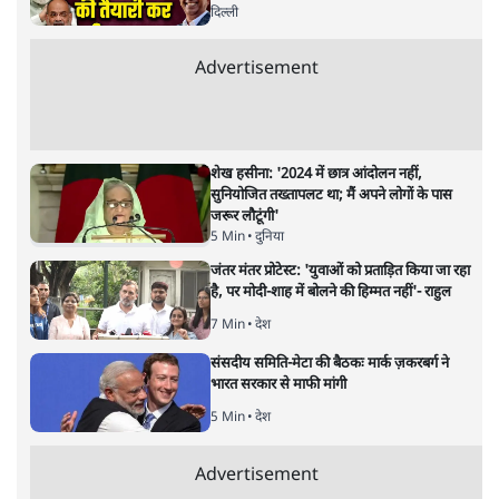
अगली खबर लोड हो रही है...
ताजा खबरें
शेख हसीना की प्रेस कॉन्फ्रेंस में शामिल हुए क्रिकेटर
शाकिब अल हसन के घर पर पेट्रोल बम से हमला
5 Min
•
दुनिया
गैस भंडार बढ़ाने के लिए क्या उपभोक्ताओं पर सरकार
लगाएगी नई लेवी, रायटर्स की रिपोर्ट
5 Min
•
देश
PM Modi & Amit Shah Missing from
Parliament: क्या विपक्ष से डरी सरकार?
दिल्ली