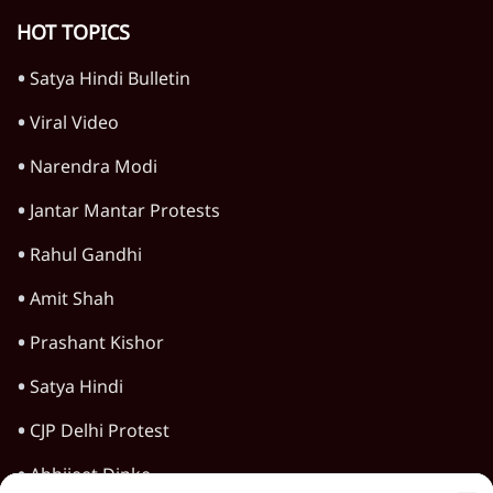
देश
वीडियो
दुनिया
विचार
उत्तर प्रदेश
न्यूज़ बुलेटिन
महाराष्ट्र
राजनीति
विश्लेषण
दिल्ली
बिहार
अर्थतंत्र
मध्य प्रदेश
पश्चिम बंगाल
पंजाब
कर्नाटक
राजस्थान
जम्मू कश्मीर
खेल
वक़्त-बेवक़्त