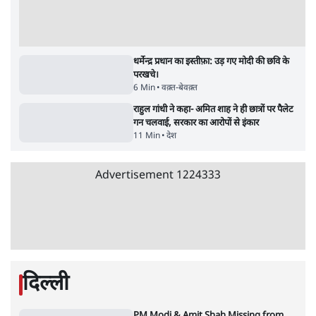
इंस्टाग्राम पर आरक्षण हटाओ आंदोलन का शिगूफा,
क्या Gen Z एकता तोड़ने की मुहिम?
7 Min
•
देश
Advertisement
क्या 95 साल पुराने भारतीय सांख्यिकी संस्थान की
स्वायत्तता पर भी अब मंडरा रहा ख़तरा?
8 Min
•
विश्लेषण
जंतर-मंतर पर युवा आक्रोश के बाद संघ की बेचैनी
क्यों बढ़ी? प्रो. अपूर्वानंद ने बताईं 5 बड़ी वजहें
7 Min
•
विश्लेषण
'महाराष्ट्र में गैर बीजेपी वोटरों के नामों को काटने की
बड़ी साज़िश'- रोहित पवार का आरोप
4 Min
•
महाराष्ट्र
Advertisement