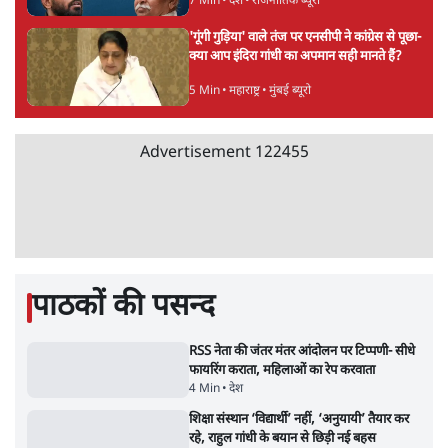
Advertisement
सरकार ने डाबर शहद, गाय के घी और कई अन्य
उत्पाद की बिक्री पर रोक लगाई
3 Min
•
देश
•
नेशनल ब्यूरो
'महाराष्ट्र में गैर बीजेपी वोटरों के नामों को काटने की
बड़ी साज़िश'- रोहित पवार का आरोप
4 Min
•
महाराष्ट्र
•
मुंबई ब्यूरो
E20 विवादः आप के पीएम आवास मार्च को रोका,
धरने पर बैठे केजरीवाल-सिसोदिया
5 Min
•
देश
•
नेशनल ब्यूरो
RSS जेन अल्फा संवादः दिपके ने कहा- 70-80 साल
के बुजुर्ग से जेन जी को क्या मिलेगा
7 Min
•
देश
•
राजनीतिक ब्यूरो