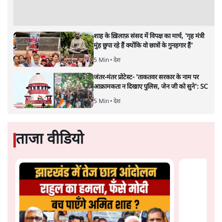
Advertisement
शेख हसीना: '2024 में छात्र आंदोलन नहीं,
सुनियोजित तख्तापलट था; मैं अपने लोगों के पास
जरूर लौटूंगी'
5 Min
•
दुनिया
जंतर मंतर प्रोटेस्ट: 'युवाओं को प्रताड़ित किया जा रहा
है, पर मोदी-शाह में बोलने की हिम्मत नहीं'- राहुल
7 Min
•
देश
संसदीय समिति-मेटा की बैठकः मार्क ज़करबर्ग ने
भारत सरकार से माफी मांगी
5 Min
•
देश
Advertisement