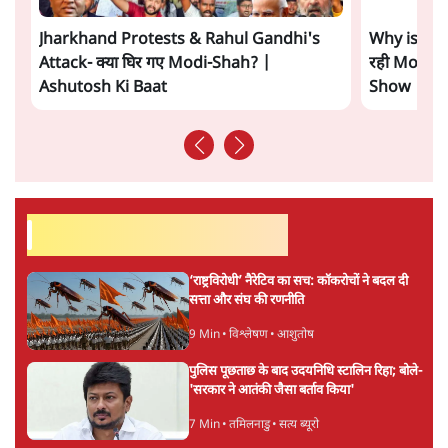
शाह के ख़िलाफ़ संसद में विपक्ष का मार्च, 'गृह मंत्री
मुंह छुपा रहे हैं क्योंकि वो छात्रों के गुनहगार हैं'
5 Min
•
देश
जंतर-मंतर प्रोटेस्ट- 'ताकतवर सरकार के नाम पर
आक्रामकता न दिखाए पुलिस, जेन जी को सुने': SC
5 Min
•
देश
ताजा वीडियो