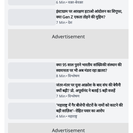
'गूंगी गुड़िया' वाले तंज पर एनसीपी ने कांग्रेस से पूछा-
क्या आप इंदिरा गांधी का अपमान सही मानते हैं?
5 Min
•
महाराष्ट्र
•
मुंबई ब्यूरो
Advertisement
122455
पाठकों की पसन्द
RSS नेता की जंतर मंतर आंदोलन पर टिप्पणी- सीधे
फायरिंग कराता, महिलाओं का रेप करवाता
4 Min
•
देश
शिक्षा संस्थान ‘विद्यार्थी’ नहीं, ‘अनुयायी’ तैयार कर
रहे, राहुल गांधी के बयान से छिड़ी नई बहस
6 Min
•
वक़्त-बेवक़्त