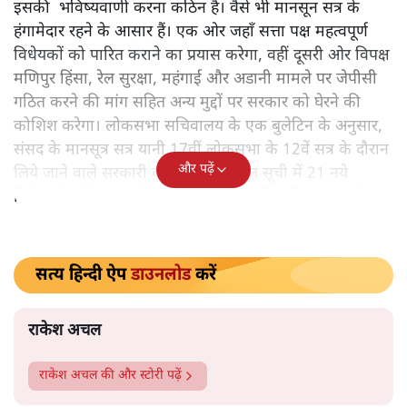
देश की संसद में मानसून कल यानी 20 जुलाई से आएगा और 11
अगस्त तक बरसेगा। मौजूदा सरकार का ये आखिरी मानसून सत्र
होगा। इस सत्र में सरकार कितनी भीगेगी या विपक्ष को कितना
भिगोएगी, ये देखना दिलचस्प होगा, क्योंकि विपक्ष अब एक नए
नाम के साथ संसद में उपस्थित होने जा रहा है। संसद के इस
महत्वपूर्ण और रोचक सत्र में एनडीए के बादल इंडिया के बादलों का
मुकाबला करेंगे। संसद के मानसून सत्र की गड़गड़ाहट संसद के
बाहर तो आप सुन ही रहे थे, अब भीतर भी सुनेंगे।
देश में मानसून को चातुर्मास कहते हैं लेकिन संसद में ये मानसून को
कुछ नहीं कहते। इस बार संसद का मानसून सत्र केवल 17 दिन का
है। इन सत्रह दिनों में कितने दिन काम होगा और कितने दिन हंगामा
इसकी भविष्यवाणी करना कठिन है। वैसे भी मानसून सत्र के
हंगामेदार रहने के आसार हैं। एक ओर जहाँ सत्ता पक्ष महत्वपूर्ण
विधेयकों को पारित कराने का प्रयास करेगा, वहीं दूसरी ओर विपक्ष
मण‍िपुर हिंसा, रेल सुरक्षा, महंगाई और अडानी मामले पर जेपीसी