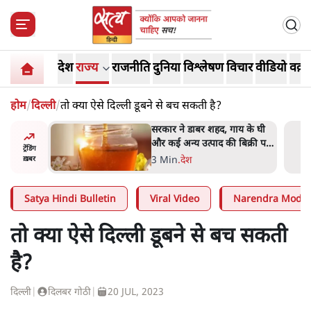
देश
राज्य
राजनीति
दुनिया
विश्लेषण
विचार
वीडियो
वक़्त
होम
/
दिल्ली
/
तो क्या ऐसे दिल्ली डूबने से बच सकती है?
ाय के घी
'महाराष्ट्र में गैर बीजेपी वोटरों के
बिक्री पर
नामों को काटने की बड़ी साज़िश'-
ट्रेंडिंग
रोहित पवार का आरोप
4 Min
.
महाराष्ट्र
ख़बर
Satya Hindi Bulletin
Viral Video
Narendra Modi
तो क्या ऐसे दिल्ली डूबने से बच सकती
है?
दिल्ली
|
दिलबर गोठी
|
20 JUL, 2023