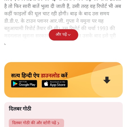
है तो फिर सारी बातें भुला दी जाती हैं, उसी तरह वह रिपोर्ट भी अब
कहीं फाइलों की धूल चाट रही होगी। बाढ़ के बाद उस समय
डी.डी.ए. के टाउन प्लानर आर.जी. गुप्ता ने यमुना पर यह
बहुआयामी रिपोर्ट तैयार की थी। उस रिपोर्ट की चर्चा 1993 की
और पढ़ें
मदनलाल खुराना सरकार तक तो थी लेकिन उसके बाद इसे पूरी
तरह भुला दिया गया।
सत्य हिन्दी ऐप
डाउनलोड
करें
दिलबर गोठी
दिलबर गोठी
की और स्टोरी पढ़ें