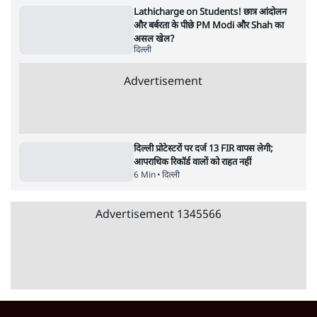
Parliament: क्या विपक्ष से डरी सरकार?
दिल्ली
सिर्फ़ Reels नहीं, Research-Based
Strategy! Prabhu Chawla ने समझाया
Modi का Instagram Game
दिल्ली
Parliament LIVE | हंगामे के बीच फिर शुरू हुई
संसद | 2 Bills Today
दिल्ली
Advertisement
दिल्ली दंगा मामला: अंकित शर्मा हत्याकांड में पूर्व
AAP पार्षद ताहिर हुसैन को उम्रकैद
5 Min
•
दिल्ली
Narrative Building फिर फेल होगी?
Ashutosh का बड़ा दावा- Amit Shah नहीं बच
पाएंगे
दिल्ली