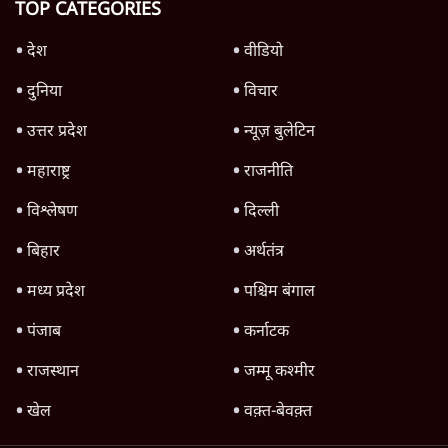
Lathicharge on Students! छात्र आंदोलन
और बर्बरता के पीछे PM Modi और Shah का
असल खेल?
दिल्ली
Advertisement
दिल्ली प्रोटेस्टरों पर दर्ज 13 FIR वापस लेगी;
आपराधिक रिकॉर्ड वालों को राहत नहीं
6 Min
•
दिल्ली
Advertisement
1345566
TOP CATEGORIES