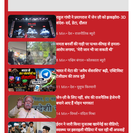
विधानसभा, कड़ी सुरक्षा, JPSC सदस्यों के इस्तीफे
4 Min
•
देश
बीजेपी-अकाली गठबंधन हुआ तो ये पुराने गठबंधन
की वापसी के बजाय क्यों होगा नया राजनीतिक
प्रयोग?
7 Min
•
पंजाब
उमर खालिद की किताब पर चर्चा के लिए
ऑडिटोरियम की बुकिंग JNU ने रद्द की, कहा- 'अधूरी
जानकारी दी'
6 Min
•
देश
Advertisement
झारखंड प्रोटेस्ट: JPSC परीक्षा रद्द होगी, लेकिन छात्र
CBI जांच की मांग पर अड़े; धरना-प्रदर्शन जारी
8 Min
•
झारखंड
ममता बनर्जी की गाड़ी पर पत्थर-कीचड़ से हमला-