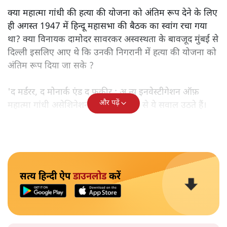
क्या महात्मा गांधी की हत्या की योजना को अंतिम रूप देने के लिए
ही अगस्त 1947 में हिन्दू महासभा की बैठक का स्वांग रचा गया
था? क्या विनायक दामोदर सावरकर अस्वस्थता के बावजूद मुंबई से
दिल्ली इसलिए आए थे कि उनकी निगरानी में हत्या की योजना को
अंतिम रूप दिया जा सके ?
'द मर्डरर, द मोनार्क एंड द फ़कीर : अ न्यू इनवेस्टीगेशन ऑफ़
और पढ़ें
महात्मा गांधी असेशिनेशन' नामक किताब से ये सवाल उठते हैं।
सत्य हिन्दी ऐप
डाउनलोड
करें