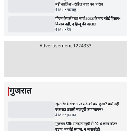
झारखंड में छात्र नेताओं और सरकार की बातचीत
बेनतीजा, आंदोलन जारी
5 Min
•
देश
•
सत्य ब्यूरो
जंतर मंतर से गायब ABVP रांची में छात्रों के लिए क्यों
प्रोटेस्ट कर रही है
6 Min
•
देश
•
सत्य ब्यूरो
Advertisement
राहुल गांधी ने प्रयागराज में जेन ज़ी को झकझोरा- 3D
संदेश- दर्द, डेटा, दौलत
6 Min
•
देश
•
राजनीतिक ब्यूरो
ममता बनर्जी की गाड़ी पर पत्थर-कीचड़ से हमला-
आरोप लगाया, 'मेरी जान भी जा सकती थी'