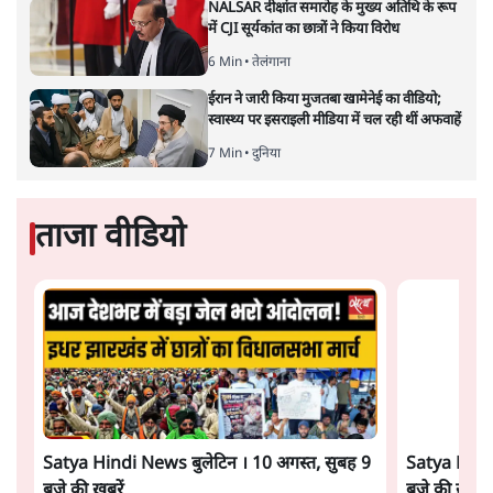
भारत-यूरोपीय संघ मुक्त व्यापार समझौताः क्या यूरोप की ओर भारत
का झुकाव एक लंबा रणनीतिक नज़रिया है या वैश्विक दबावों और
अमेरिकी अनिश्चितता की वजह से उठाया गया एक कदम है? वरिष्ठ
पत्रकार सतीश झा का आकलनः
कूटनीति में समय ही सबसे
बड़ा कारक होता है। भारत का यूरोप की
ओर ताज़ा झुकाव—जिसका ठोस रूप हाल ही में संपन्न भारत–
यूरोपीय संघ मुक्त व्यापार समझौते (एफ़टीए) में दिखाई देता है—
किसी दीर्घकालिक रणनीतिक दूरदृष्टि की पराकाष्ठा कम, और
परिस्थितियों के दबाव में लिया गया एक तेज़ निर्णय अधिक लगता
और पढ़ें
है।
सत्य हिन्दी ऐप
डाउनलोड
करें