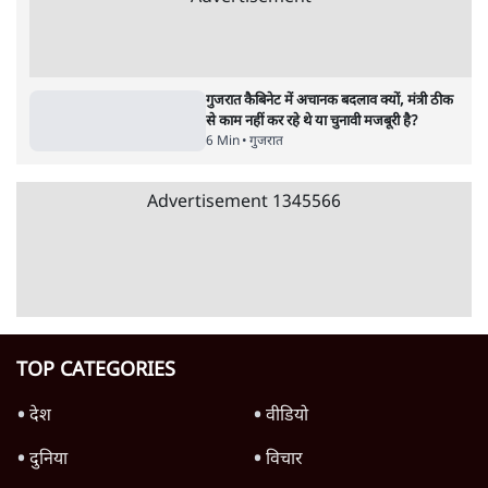
पाठकों की पसन्द
जनता का 2.32 करोड़ रोज़ाना खर्चः योगी सरकार ने
विज्ञापनों पर उड़ाने में मोदी 3.0 को भी पीछे छोड़ा
7 Min
•
उत्तर प्रदेश
शिक्षा संस्थान ‘विद्यार्थी’ नहीं, ‘अनुयायी’ तैयार कर
रहे, राहुल गांधी के बयान से छिड़ी नई बहस
6 Min
•
वक़्त-बेवक़्त
क्या 95 साल पुराने भारतीय सांख्यिकी संस्थान की
स्वायत्तता पर भी अब मंडरा रहा ख़तरा?
8 Min
•
विश्लेषण
Advertisement
उलटबांसीः राष्ट्र के चरित्र की मरम्मत जारी है
11 Min
•
व्यंग्य/उलटबाँसी