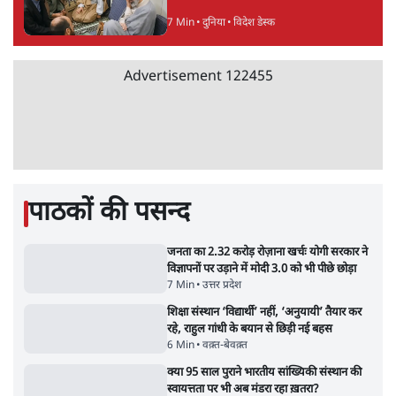
आरोप लगाया, 'मेरी जान भी जा सकती थी'
8 Min
•
पश्चिम बंगाल
अगस्त क्रांति आंदोलन में जनता की एकजुटता कायम
रहती तो देश का विभाजन संभव नहीं था!
16 Min
•
विचार
Advertisement
NALSAR दीक्षांत समारोह के मुख्य अतिथि के रूप
में CJI सूर्यकांत का छात्रों ने किया विरोध
6 Min
•
तेलंगाना
ईरान ने जारी किया मुजतबा खामेनेई का वीडियो;
स्वास्थ्य पर इसराइली मीडिया में चल रही थीं अफवाहें
7 Min
•
दुनिया