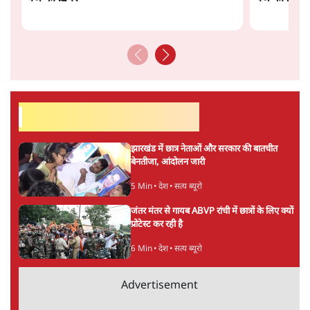
सतीश झा
सतीश झा समकालीन भारतीय भाषाई लेखन के सबसे सूक्ष्म,
विश्लेषणात्मक और मानवीय स्वरों में से एक हैं। शिक्षा, समाज,
संस्कृति और भाषा पर उनकी दृष्टि गहरी और साफ़ है। उनकी शैली—
सरल भाषा में जटिल प्रश्नों को खोलने की—उन्हें आज के
हिंदी‑हिंदुस्तानी लेखन में एक विशिष्ट स्थान देती है।
सतीश झा
की और स्टोरी पढ़ें
अगली खबर लोड हो रही है...
ताजा खबरें
Live झारखंड के आंदोलनकारी छात्र आज घेरेंगे