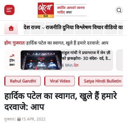
देश
राज्य
राजनीति
दुनिया
विश्लेषण
विचार
वीडियो
वक़्त
होम
/
गुजरात
/
हार्दिक पटेल का स्वागत, खुले हैं हमारे दरवाजे: आप
में जेन ज़ी
ममता बनर्जी की गाड़ी पर पत्थर-
र्द, डेटा,
कीचड़ से हमला- आरोप लगाया,
ट्रेंडिंग
'मेरी जान भी जा सकती थी'
8 Min
.
पश्चिम बंगाल
ख़बर
Rahul Gandhi
Viral Video
Satya Hindi Bulletin
हार्दिक पटेल का स्वागत, खुले हैं हमारे
दरवाजे: आप
गुजरात
|
15 APR, 2022