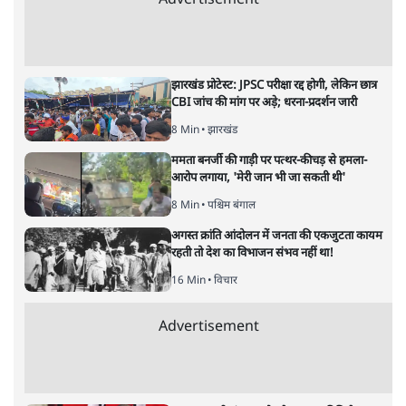
भारत–यूरोप संवाद: दूरदर्शी रणनीति या
हालात से उपजा मोड़?
विश्लेषण
|
सतीश झा
|
29 JAN, 2026
भारत ईयू मुक्त व्यापार समझौताः ईयू अध्यक्ष उर्सुला वॉन डेर लेयेन और
पीएम मोदी
सतीश झा