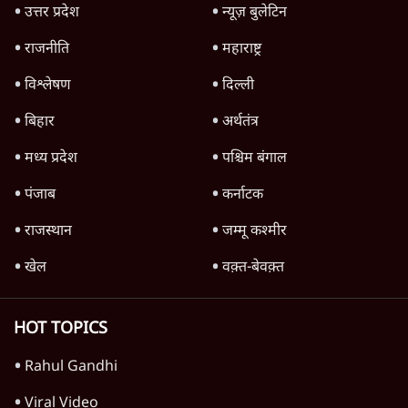
Parliament LIVE | हंगामे के बीच फिर शुरू हुई
संसद | 2 Bills Today
दिल्ली
मैं अपने सारे सर्टिफिकेट दिखाने को तैयार, मोदी जी
भी अपनी डिग्री दिखाएंः दिपके
4 Min
•
देश
Advertisement
'महाराष्ट्र में गैर बीजेपी वोटरों के नामों को काटने की
बड़ी साज़िश'- रोहित पवार का आरोप
4 Min
•
महाराष्ट्र
पीएम केयर्स फंडः मार्च 2023 के बाद कोई हिसाब-
किताब नहीं, द हिन्दू की पड़ताल
4 Min
•
देश
Advertisement
1224333