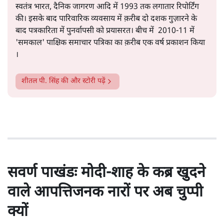
सत्य हिन्दी ऐप
डाउनलोड
करें
शीतल पी. सिंह
1984 से अमर उजाला, चौथी दुनिया, इंडिया टुडे, समय सूत्रधार,
स्वतंत्र भारत, दैनिक जागरण आदि में 1993 तक लगातार रिपोर्टिंग
की। इसके बाद पारिवारिक व्यवसाय में क़रीब दो दशक गुज़ारने के
बाद पत्रकारिता में पुनर्वापसी को प्रयासरत। बीच में 2010-11 में
'समकाल' पाक्षिक समाचार पत्रिका का क़रीब एक वर्ष प्रकाशन किया
।
शीतल पी. सिंह
की और स्टोरी पढ़ें