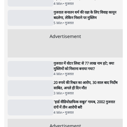
8 Min
•
पश्चिम बंगाल
•
कोलकाता ब्यूरो
भारत में मेटा की 'अवैध सेंसरशिप' बढ़ी, एक्टिविस्ट
टेलीग्राम की तरफ मुड़े
11 Min
•
देश
•
यूसुफ किरमानी
जेन-ज़ी के लिए नहीं, संघ की राजनैतिक हेजेमनी
बचाने आए हैं मोहन भागवत!
14 Min
•
विमर्श
•
वंदिता मिश्रा
ईरान ने जारी किया मुजतबा खामेनेई का वीडियो;
स्वास्थ्य पर इसराइली मीडिया में चल रही थीं अफवाहें
7 Min
•
दुनिया
•
विदेश डेस्क
Advertisement
122455