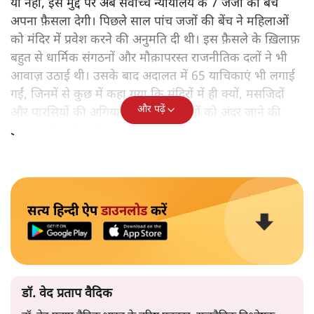
या नहीं, इस मुद्दे पर अब सर्वोच्च न्यायालय के 7 जजों की बेंच
अपना फ़ैसला देगी। पिछले साल पांच जजों की बेंच ने महिलाओं
को मंदिर में प्रवेश करने की अनुमति दी थी। इस फ़ैसले के ख़िलाफ़
बहुत से धार्मिक संगठनों और मौक़ापरस्त राजनीतिक दलों ने भी
आवाज़ उठाई थी। उसके बाद अदालत में 65 याचिकाएं भी लगाई
गईं, जिनमें से कुछ में कहा गया कि मंदिरों में ही क्यों, मसजिदों
और पढ़ें
और पारसियों की अगियारी में भी महिलाओं को अंदर जाने की
इजाजत मिलनी चाहिए।
सत्य हिन्दी ऐप
डाउनलोड
करें
डॉ. वेद प्रताप वैदिक