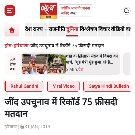
देश
राज्य
राजनीति
दुनिया
विश्लेषण
विचार
वीडियो
वक़्त
होम
/
हरियाणा
/
जींद उपचुनाव में रिकॉर्ड 75 फ़ीसदी मतदान
 आने पर
शाह के ख़िलाफ़ संसद में विपक्ष का
ज्यसभा
मार्च, 'गृह मंत्री मुंह छुपा रहे हैं
ट्रेंडिंग
क्योंकि वो छात्रों के गुनहगार हैं'
5 Min
.
देश
ख़बर
Rahul Gandhi
Viral Video
Satya Hindi Bulletin
जींद उपचुनाव में रिकॉर्ड 75 फ़ीसदी
मतदान
हरियाणा
|
31 JAN, 2019