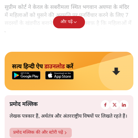
सुप्रीम कोर्ट ने केरल के सबरीमला स्थित भगवान अयप्पा के मंदिर
में महिलाओं को घुसने की अनुमति पर पुनर्विचार करने के लिए 7
और पढ़ें
सदस्यों के खंडपीठ बनाने को कहा। इससे साफ़ है कि महिलाओं में
मंदिर जाने के फ़ैसले पर सरकार ने रोक नहीं लगाई है।
सत्य हिन्दी ऐप
डाउनलोड
करें
प्रमोद मल्लिक
लेखक पत्रकार हैं, अर्थतंत्र और अंतरराष्ट्रीय विषयों पर लिखते रहते हैं।
प्रमोद मल्लिक
की और स्टोरी पढ़ें