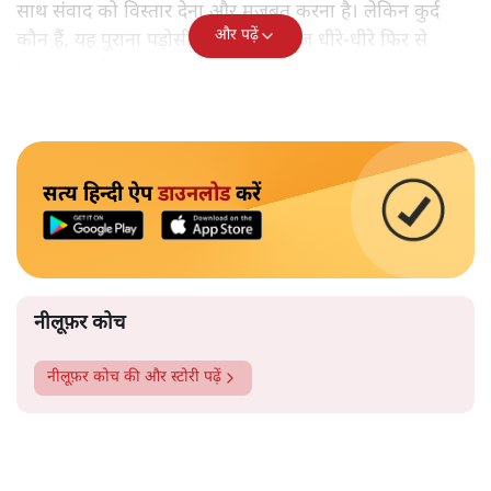
साथ संवाद को विस्तार देना और मजबूत करना है। लेकिन कुर्द
और पढ़ें
कौन हैं, यह पुराना पड़ोसी जिसे भारत आज धीरे-धीरे फिर से
पहचान रहा है?
सत्य हिन्दी ऐप
डाउनलोड
करें
नीलूफ़र कोच
नीलूफ़र कोच
की और स्टोरी पढ़ें