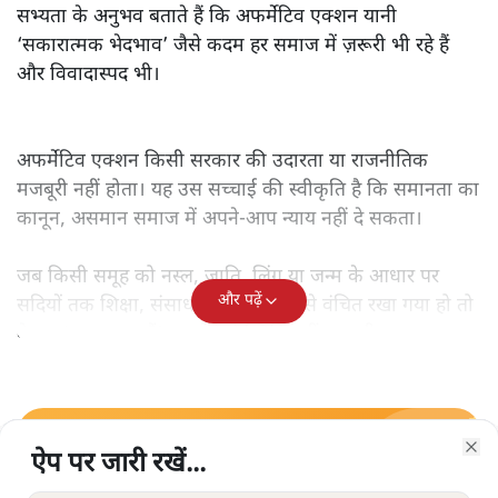
सभ्यता के अनुभव बताते हैं कि अफर्मेटिव एक्शन यानी
‘सकारात्मक भेदभाव’ जैसे कदम हर समाज में ज़रूरी भी रहे हैं
और विवादास्पद भी।
अफर्मेटिव एक्शन किसी सरकार की उदारता या राजनीतिक
मजबूरी नहीं होता। यह उस सच्चाई की स्वीकृति है कि समानता का
कानून, असमान समाज में अपने-आप न्याय नहीं दे सकता।
जब किसी समूह को नस्ल, जाति, लिंग या जन्म के आधार पर
और पढ़ें
सदियों तक शिक्षा, संसाधनों और सम्मान से वंचित रखा गया हो तो
केवल ‘सब बराबर हैं’ कह देने से स्थिति नहीं बदलती।
ऐप पर जारी रखें...
ऐप पर जारी रखें...
ऐप पर जारी रखें...
ऐप पर जारी रखें...
ऐप पर जारी रखें...
ऐप पर जारी रखें...
ऐप पर जारी रखें...
सत्य हिन्दी ऐप
डाउनलोड
करें
Clo
Clo
Clo
Clo
Clo
Clo
Clo