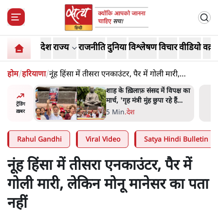
देश
राज्य
राजनीति
दुनिया
विश्लेषण
विचार
वीडियो
वक़्त
होम
/
हरियाणा
/
नूंह हिंसा में तीसरा एनकाउंटर, पैर में गोली मारी,
लेकिन मोनू मानेसर का पता नहीं
 आने पर
शाह के ख़िलाफ़ संसद में विपक्ष का
ज्यसभा
मार्च, 'गृह मंत्री मुंह छुपा रहे हैं
ट्रेंडिंग
क्योंकि वो छात्रों के गुनहगार हैं'
5 Min
.
देश
ख़बर
Rahul Gandhi
Viral Video
Satya Hindi Bulletin
नूंह हिंसा में तीसरा एनकाउंटर, पैर में
गोली मारी, लेकिन मोनू मानेसर का पता
नहीं