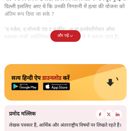
दिल्ली इसलिए आए थे कि उनकी निगरानी में हत्या की योजना को
अंतिम रूप दिया जा सके ?
'द मर्डरर, द मोनार्क एंड द फ़कीर : अ न्यू इनवेस्टीगेशन ऑफ़
और पढ़ें
महात्मा गांधी असेशिनेशन' नामक किताब से ये सवाल उठते हैं।
सत्य हिन्दी ऐप
डाउनलोड
करें
प्रमोद मल्लिक
लेखक पत्रकार हैं, आर्थिक और अंतरराष्ट्रीय विषयों पर लिखते रहते हैं।