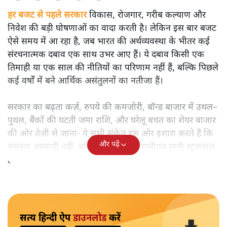
हर बजट से पहले सरकार
विकास, रोजगार, गरीब कल्याण और
निवेश की बड़ी घोषणाओं का वादा करती है। लेकिन इस बार बजट
ऐसे समय में आ रहा है, जब भारत की अर्थव्यवस्था के भीतर कई
संरचनात्मक दबाव एक साथ उभर आए हैं। ये दबाव किसी एक
तिमाही या एक साल की नीतियों का परिणाम नहीं हैं, बल्कि पिछले
कई वर्षों में बने आर्थिक असंतुलनों का नतीजा हैं।
सरकार का बढ़ता कर्ज़, रुपये की कमजोरी, बॉन्ड बाजार में उथल–
पुथल, बैंकों की घटती जमा राशि, और घरेलू बचत का शेयर बाजार
की ओर तेज़ी से जाना- ये सभी संकेत इस ओर इशारा करते हैं कि
और पढ़ें
समस्या अस्थायी नहीं, बल्कि गहरी और प्रणालीगत यानी स्ट्रक्चरल
है।
सत्य हिन्दी ऐप
डाउनलोड
करें