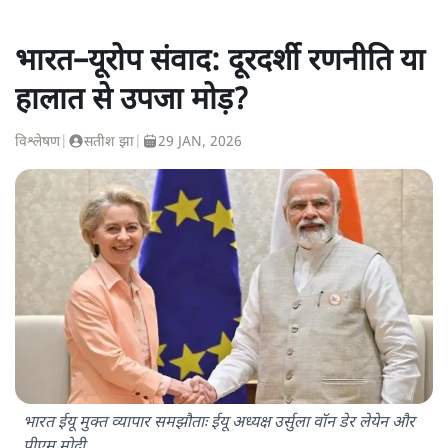
भारत–यूरोप संवाद: दूरदर्शी रणनीति या
हालात से उपजा मोड़?
विश्लेषण
|
सतीश झा
|
29 JAN, 2026
भारत ईयू मुक्त व्यापार समझौताः ईयू अध्यक्ष उर्सुला वॉन डेर लेयेन और
पीएम मोदी