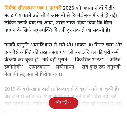
निर्मला सीतारमण जब 1 फ़रवरी
2026 को अपना नौवाँ केंद्रीय
बजट पेश करने उठीं तो वे आसानी से रिकॉर्ड बुक में दर्ज हो गईं।
लेकिन उसके बाद जो आया, उसने साफ़ दिखा दिया कि बिना
नएपन के सिर्फ़ सहनशक्ति कितनी दूर तक ले जा सकती है।
उनकी प्रस्तुति आत्मविश्वास से भरी थी। भाषण 90 मिनट चला और
एक ऐसे व्यक्ति की तरह बहता गया जो बजट‑दिवस की पूरी रस्में
कंठस्थ कर चुका हो। नारे वही पुराने—“विकसित भारत”, “ऑरेंज
इकोनॉमी”, “उत्पादकता”, “लचीलापन”—सब कुछ एक अनुभवी
नेता की सहजता से पिरोया गया।
2019 के बही‑खाता वाले प्रतीकवाद से वे बहुत आगे आ चुकी हैं।
अब वे नार्थ ब्लॉक के हर गलियारे को जानने वाली वित्त मंत्री की
और पढ़ें
तरह बोलती हैं। लेकिन इस आत्मविश्वास के नीचे जो सामग्री है, वह
उतनी ही अनुमानित और दोहराव भरी।