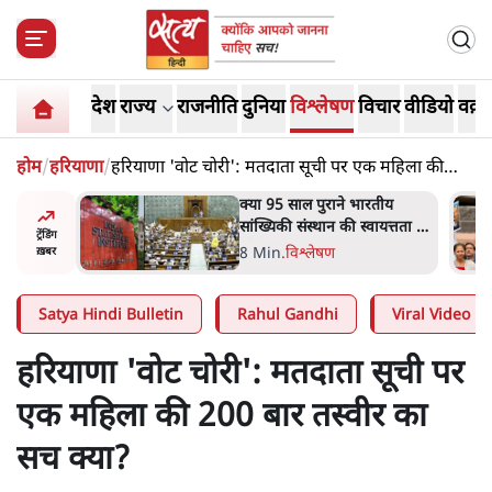
देश
राज्य
राजनीति
दुनिया
विश्लेषण
विचार
वीडियो
वक़्त
होम
/
हरियाणा
/
हरियाणा 'वोट चोरी': मतदाता सूची पर एक महिला की
200 बार तस्वीर का सच क्या?
रतीय
शाह के ख़िलाफ़ संसद में विपक्ष का
वायत्तता पर
मार्च, 'गृह मंत्री मुंह छुपा रहे हैं
ट्रेंडिंग
ा?
क्योंकि वो छात्रों के गुनहगार हैं'
5 Min
.
देश
ख़बर
Satya Hindi Bulletin
Rahul Gandhi
Viral Video
हरियाणा 'वोट चोरी': मतदाता सूची पर
एक महिला की 200 बार तस्वीर का
सच क्या?