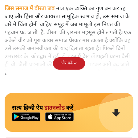
जिस समाज में वीरता जब
मात्र एक व्यक्ति का गुण बन कर रह
जाए और हिंसा और कायरता सामूहिक स्वभाव हो, उस समाज के
बारे में चिंता होनी चाहिए।समूह में जब मामूली इंसानियत की
पहचान घट जाती है, वीरता की ज़रूरत महसूस होने लगती है।एक
अकेले वीर को पूरा कायर समाज घेरकर मार डालता है क्योंकि वह
उसे उसकी अमानवीयता की याद दिलाता रहता है। पिछले दिनों
उत्तराखंड के कोटद्वार में हुई दो घटनाएँ देख लें।पहली घटना वैसी
और पढ़ें
ही थी, जैसी घटनाओं की खबर हम रोज़ाना पढ़कर आगे बढ़ जाते
हैं।भारत के तक़रीबन हर हिस्से से ऐसी खबर आती ही रहती है।
सत्य हिन्दी ऐप
डाउनलोड
करें