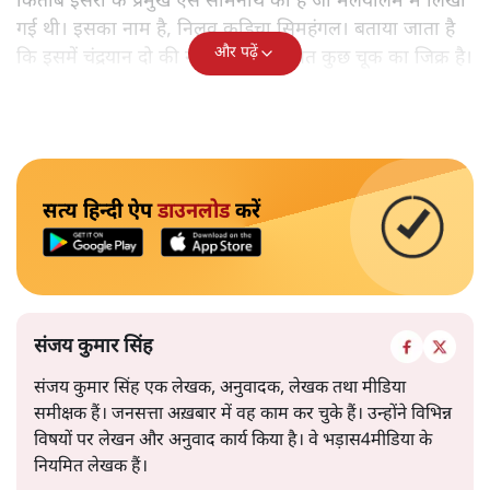
किताब इसरो के प्रमुख एस सोमनाथ की है जो मलयालम में लिखी
गई थी। इसका नाम है, निलवु कुडिचा सिमहंगल। बताया जाता है
और पढ़ें
कि इसमें चंद्रयान दो की नाकामी से संबंधित कुछ चूक का जिक्र है।
सत्य हिन्दी ऐप
डाउनलोड
करें
संजय कुमार सिंह
संजय कुमार सिंह एक लेखक, अनुवादक, लेखक तथा मीडिया
समीक्षक हैं। जनसत्ता अख़बार में वह काम कर चुके हैं। उन्होंने विभिन्न
विषयों पर लेखन और अनुवाद कार्य किया है। वे भड़ास4मीडिया के
नियमित लेखक हैं।