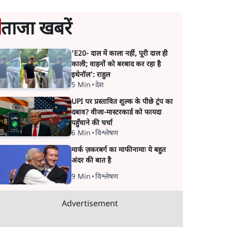
ताजा खबरें
'E20- दाल में काला नहीं, पूरी दाल ही
काली; वाहनों को बरबाद कर रहा है
इथेनॉल': राहुल
5 Min
•
देश
UPI पर प्रस्तावित शुल्क के पीछे ट्रंप का
दबाव? वीजा-मास्टरकार्ड को फायदा
पहुँचाने की चर्चा
6 Min
•
विश्लेषण
मार्क ज़करबर्ग का माफीनामाः ये बहुत
अंदर की बात है
9 Min
•
विश्लेषण
Advertisement