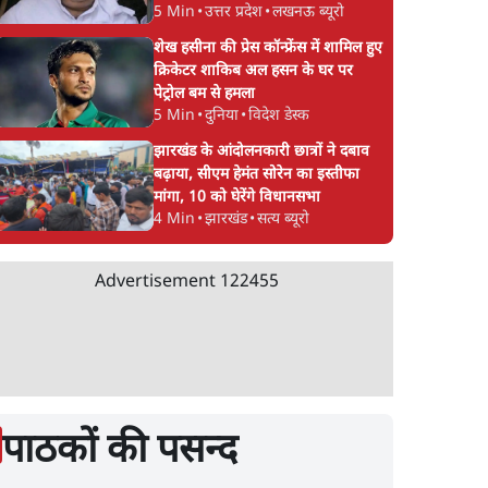
5 Min
•
उत्तर प्रदेश
•
लखनऊ ब्यूरो
शेख हसीना की प्रेस कॉन्फ्रेंस में शामिल हुए
क्रिकेटर शाकिब अल हसन के घर पर
पेट्रोल बम से हमला
5 Min
•
दुनिया
•
विदेश डेस्क
झारखंड के आंदोलनकारी छात्रों ने दबाव
बढ़ाया, सीएम हेमंत सोरेन का इस्तीफा
मांगा, 10 को घेरेंगे विधानसभा
4 Min
•
झारखंड
•
सत्य ब्यूरो
Advertisement
122455
पाठकों की पसन्द