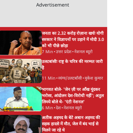
Advertisement
जनता का 2.32 करोड़ रोज़ाना खर्चः योगी
सरकार ने विज्ञापनों पर उड़ाने में मोदी 3.0
को भी पीछे छोड़ा
7 Min
•
उत्तर प्रदेश
•
नेशनल ब्यूरो
उलटबांसीः राष्ट्र के चरित्र की मरम्मत जारी
है
11 Min
•
व्यंग्य/उलटबाँसी
•
मुकेश कुमार
भागवत बोले- 'जेन ज़ी पर आँख मूंदकर
भरोसा, आंदोलन देश-विरोधी नहीं'; अतुल
लिमये बोले थे- 'एंटी नेशनल'
6 Min
•
देश
•
नेशनल ब्यूरो
अतीक अहमद के बेटे अबान अहमद की
सड़क हादसे में मौत, जेल में बंद भाई से
मिलने जा रहे थे