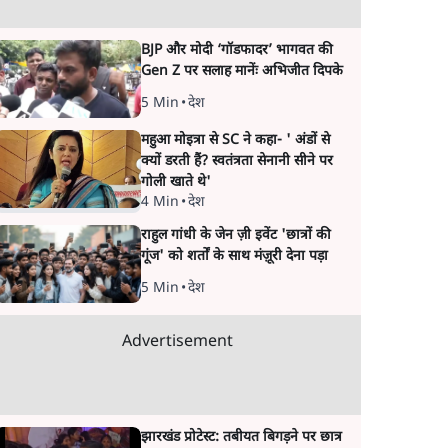
BJP और मोदी ‘गॉडफादर’ भागवत की
Gen Z पर सलाह मानेंः अभिजीत दिपके
5 Min
•
देश
महुआ मोइत्रा से SC ने कहा- ' अंडों से
क्यों डरती हैं? स्वतंत्रता सेनानी सीने पर
गोली खाते थे'
4 Min
•
देश
राहुल गांधी के जेन ज़ी इवेंट 'छात्रों की
गूंज' को शर्तों के साथ मंज़ूरी देना पड़ा
5 Min
•
देश
Advertisement
झारखंड प्रोटेस्ट: तबीयत बिगड़ने पर छात्र