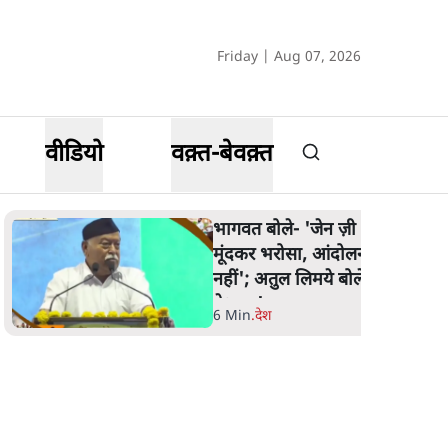
Friday | Aug 07, 2026
वीडियो
वक़्त-बेवक़्त
भागवत बोले- 'जेन ज़ी पर आँख
मूंदकर भरोसा, आंदोलन देश-विरोधी
नहीं'; अतुल लिमये बोले थे- 'एंटी
नेशनल'
6 Min
.
देश