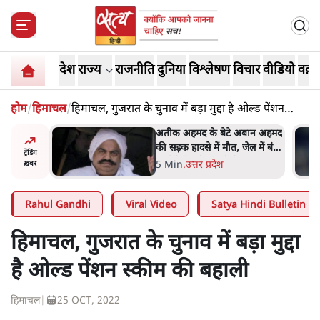
देश
राज्य
राजनीति
दुनिया
विश्लेषण
विचार
वीडियो
वक़्त
होम
/
हिमाचल
/
हिमाचल, गुजरात के चुनाव में बड़ा मुद्दा है ओल्ड पेंशन
स्कीम की बहाली
 पर आँख
अतीक अहमद के बेटे अबान अहमद
 देश-
की सड़क हादसे में मौत, जेल में बंद
ट्रेंडिंग
ये बोले थे-
भाई से मिलने जा रहे थे
5 Min
.
उत्तर प्रदेश
ख़बर
Rahul Gandhi
Viral Video
Satya Hindi Bulletin
हिमाचल, गुजरात के चुनाव में बड़ा मुद्दा
है ओल्ड पेंशन स्कीम की बहाली
हिमाचल
|
25 OCT, 2022