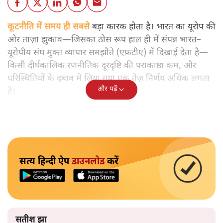
कूटनीति में समय ही सबसे
बड़ा कारक होता है। भारत का यूरोप की
ओर ताज़ा झुकाव—जिसका ठोस रूप हाल ही में संपन्न भारत–
यूरोपीय संघ मुक्त व्यापार समझौते (एफ़टीए) में दिखाई देता है—
किसी दीर्घकालिक रणनीतिक दूरदृष्टि की पराकाष्ठा कम, और
परिस्थितियों के दबाव में लिया गया एक तेज़ निर्णय अधिक लगता
और पढ़ें
है।
सत्य हिन्दी ऐप
डाउनलोड
करें
सतीश झा