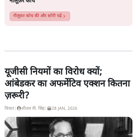
नीलूफ़र कोच
नीलूफ़र कोच
की और स्टोरी पढ़ें
यूजीसी नियमों का विरोध क्यों;
आंबेडकर का अफर्मेटिव एक्शन कितना
ज़रूरी?
विचार
|
शीतल पी. सिंह
|
28 JAN, 2026