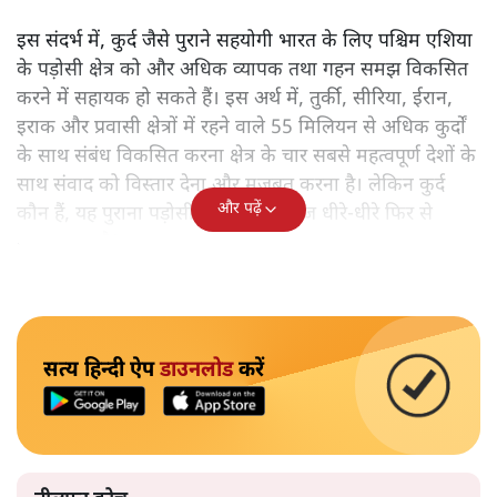
इस संदर्भ में, कुर्द जैसे पुराने सहयोगी भारत के लिए पश्चिम एशिया
के पड़ोसी क्षेत्र को और अधिक व्यापक तथा गहन समझ विकसित
करने में सहायक हो सकते हैं। इस अर्थ में, तुर्की, सीरिया, ईरान,
इराक और प्रवासी क्षेत्रों में रहने वाले 55 मिलियन से अधिक कुर्दों
के साथ संबंध विकसित करना क्षेत्र के चार सबसे महत्वपूर्ण देशों के
साथ संवाद को विस्तार देना और मजबूत करना है। लेकिन कुर्द
और पढ़ें
कौन हैं, यह पुराना पड़ोसी जिसे भारत आज धीरे-धीरे फिर से
पहचान रहा है?
सत्य हिन्दी ऐप
डाउनलोड
करें