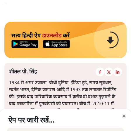
केवल ‘सब बराबर हैं’ कह देने से स्थिति नहीं बदलती।
सत्य हिन्दी ऐप
डाउनलोड
करें
शीतल पी. सिंह
1984 से अमर उजाला, चौथी दुनिया, इंडिया टुडे, समय सूत्रधार,
स्वतंत्र भारत, दैनिक जागरण आदि में 1993 तक लगातार रिपोर्टिंग
की। इसके बाद पारिवारिक व्यवसाय में क़रीब दो दशक गुज़ारने के
बाद पत्रकारिता में पुनर्वापसी को प्रयासरत। बीच में 2010-11 में
'समकाल' पाक्षिक समाचार पत्रिका का क़रीब एक वर्ष प्रकाशन किया
।
ऐप पर जारी रखें...
ऐप पर जारी रखें...
ऐप पर जारी रखें...
ऐप पर जारी रखें...
ऐप पर जारी रखें...
ऐप पर जारी रखें...
ऐप पर जारी रखें...
Clo
Clo
Clo
Clo
Clo
Clo
Clo