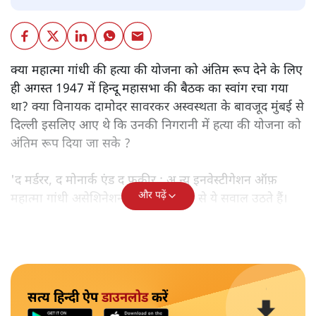
क्या महात्मा गांधी की हत्या की योजना को अंतिम रूप देने के लिए
ही अगस्त 1947 में हिन्दू महासभा की बैठक का स्वांग रचा गया
था? क्या विनायक दामोदर सावरकर अस्वस्थता के बावजूद मुंबई से
दिल्ली इसलिए आए थे कि उनकी निगरानी में हत्या की योजना को
अंतिम रूप दिया जा सके ?
'द मर्डरर, द मोनार्क एंड द फ़कीर : अ न्यू इनवेस्टीगेशन ऑफ़
और पढ़ें
महात्मा गांधी असेशिनेशन' नामक किताब से ये सवाल उठते हैं।
सत्य हिन्दी ऐप
डाउनलोड
करें