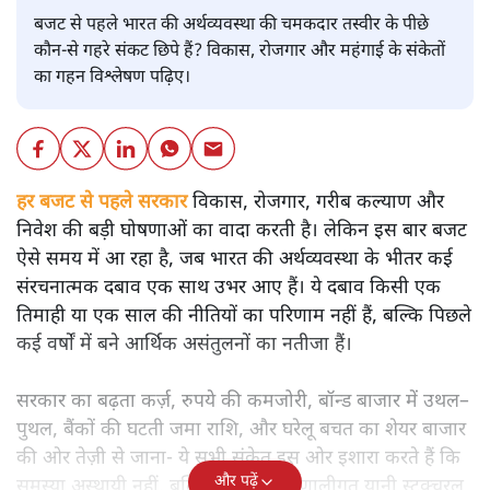
बजट से पहले भारत की अर्थव्यवस्था की चमकदार तस्वीर के पीछे
कौन-से गहरे संकट छिपे हैं? विकास, रोजगार और महंगाई के संकेतों
का गहन विश्लेषण पढ़िए।
हर बजट से पहले सरकार
विकास, रोजगार, गरीब कल्याण और
निवेश की बड़ी घोषणाओं का वादा करती है। लेकिन इस बार बजट
ऐसे समय में आ रहा है, जब भारत की अर्थव्यवस्था के भीतर कई
संरचनात्मक दबाव एक साथ उभर आए हैं। ये दबाव किसी एक
तिमाही या एक साल की नीतियों का परिणाम नहीं हैं, बल्कि पिछले
कई वर्षों में बने आर्थिक असंतुलनों का नतीजा हैं।
सरकार का बढ़ता कर्ज़, रुपये की कमजोरी, बॉन्ड बाजार में उथल–
पुथल, बैंकों की घटती जमा राशि, और घरेलू बचत का शेयर बाजार
की ओर तेज़ी से जाना- ये सभी संकेत इस ओर इशारा करते हैं कि
और पढ़ें
समस्या अस्थायी नहीं, बल्कि गहरी और प्रणालीगत यानी स्ट्रक्चरल