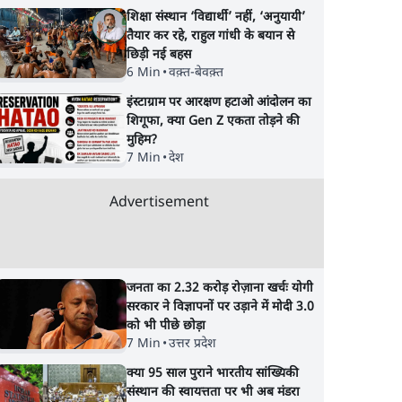
शिक्षा संस्थान ‘विद्यार्थी’ नहीं, ‘अनुयायी’
तैयार कर रहे, राहुल गांधी के बयान से
छिड़ी नई बहस
6 Min
•
वक़्त-बेवक़्त
इंस्टाग्राम पर आरक्षण हटाओ आंदोलन का
शिगूफा, क्या Gen Z एकता तोड़ने की
मुहिम?
7 Min
•
देश
Advertisement
जनता का 2.32 करोड़ रोज़ाना खर्चः योगी
सरकार ने विज्ञापनों पर उड़ाने में मोदी 3.0
को भी पीछे छोड़ा
7 Min
•
उत्तर प्रदेश
क्या 95 साल पुराने भारतीय सांख्यिकी
संस्थान की स्वायत्तता पर भी अब मंडरा