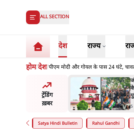
ALL SECTION
देश
राज्य
रा
होम
देश
पीएम मोदी और गोयल के पास 24 घंटे, चावल
/
/
-मंतर प्रोटेस्ट- 'ताकतवर सरकार
नाम पर आक्रामकता न दिखाए
ट्रेंडिंग
स, जेन जी को सुने': SC
ख़बर
in
.
देश
Satya Hindi Bulletin
Rahul Gandhi