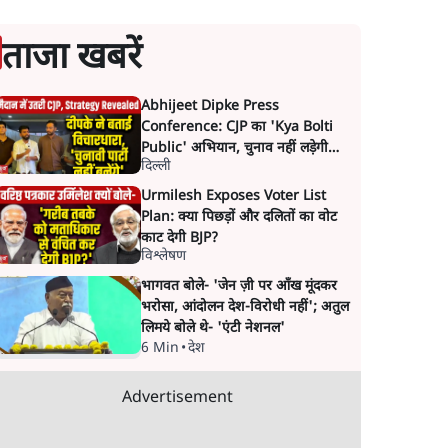
ताजा खबरें
Abhijeet Dipke Press
Conference: CJP का 'Kya Bolti
Public' अभियान, चुनाव नहीं लड़ेगी
दिल्ली
CJP!
Urmilesh Exposes Voter List
Plan: क्या पिछड़ों और दलितों का वोट
काट देगी BJP?
विश्लेषण
भागवत बोले- 'जेन ज़ी पर आँख मूंदकर
भरोसा, आंदोलन देश-विरोधी नहीं'; अतुल
लिमये बोले थे- 'एंटी नेशनल'
6 Min
•
देश
Advertisement