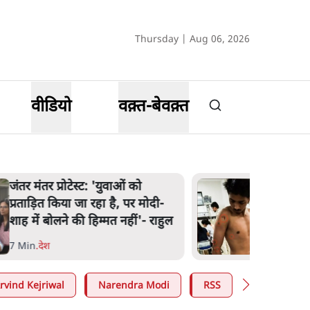
Thursday | Aug 06, 2026
वीडियो
वक़्त-बेवक़्त
पेंटर प्रशांत की दर्दनाक दास्तान- जंतर
मंतर पर पैलेट गन से 5 नहीं, 6 लोग
घायल हुए
6 Min
.
देश
rvind Kejriwal
Narendra Modi
RSS
E20 Petrol 