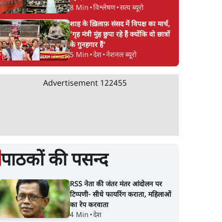
8 Min
•
विश्लेषण
•
सत्य ब्यूरो
शाह के ख़िलाफ़ संसद में विपक्ष का मार्च,
'गृह मंत्री मुंह छुपा रहे हैं क्योंकि वो छात्रों
के गुनहगार हैं'
5 Min
•
देश
•
नेशनल ब्यूरो
Advertisement
122455
पाठकों की पसन्द
RSS नेता की जंतर मंतर आंदोलन पर
टिप्पणी- सीधे फायरिंग कराता, महिलाओं
का रेप करवाता
4 Min
•
देश