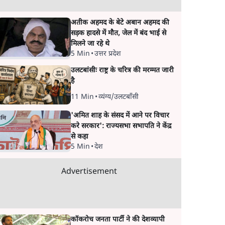
अतीक अहमद के बेटे अबान अहमद की
सड़क हादसे में मौत, जेल में बंद भाई से
मिलने जा रहे थे
5 Min
•
उत्तर प्रदेश
उलटबांसीः राष्ट्र के चरित्र की मरम्मत जारी
है
11 Min
•
व्यंग्य/उलटबाँसी
'अमित शाह के संसद में आने पर विचार
करे सरकार': राज्यसभा सभापति ने केंद्र
से कहा
5 Min
•
देश
Advertisement
कॉकरोच जनता पार्टी ने की देशव्यापी