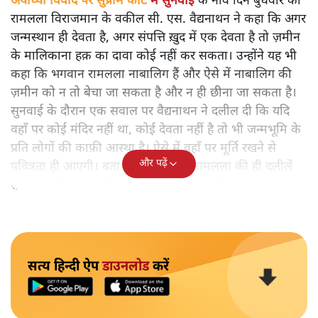
अयोध्या विवाद पर
सुप्रीम कोर्ट
में सुनवाई
के नौवें दिन बुधवार को
रामलला विराजमान के वकील सी. एस. वैद्यनाथन ने कहा कि अगर
जन्मस्थान ही देवता है, अगर संपत्ति ख़ुद में एक देवता है तो ज़मीन
के मालिकाना हक़ का दावा कोई नहीं कर सकता। उन्होंने यह भी
कहा कि भगवान रामलला नाबालिग हैं और ऐसे में नाबालिग की
ज़मीन को न तो बेचा जा सकता है और न ही छीना जा सकता है।
सुनवाई के दौरान एक सवाल पर वैद्यनाथन ने दलील दी कि यदि
वहाँ पर कोई मंदिर नहीं था, कोई देवता नहीं है तो भी जन्मभूमि के
प्रति लोगों की काफ़ी आस्था है। ऐसे में वहाँ पर मूर्ति रखने से
और पढ़ें
पवित्रता ही आएगी। बता दें कि फ़िलहाल रामलला की ही दलीलें
सुनी जा रही हैं। बाद में दूसरे पक्ष की दलीलें सुनी जाएँगी।
सत्य हिन्दी ऐप
डाउनलोड
करें