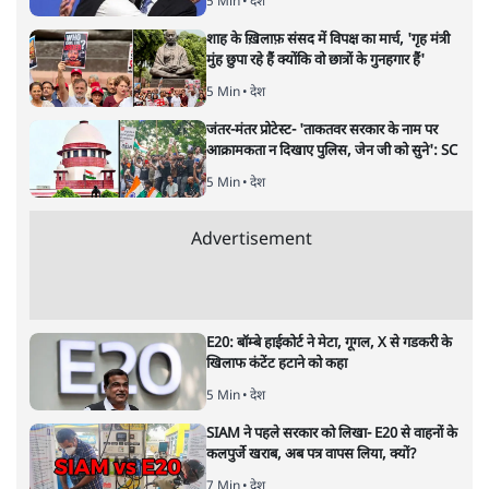
है, पर मोदी-शाह में बोलने की हिम्मत नहीं'- राहुल
7 Min
•
देश
Advertisement
संसदीय समिति-मेटा की बैठकः मार्क ज़करबर्ग ने
भारत सरकार से माफी मांगी
5 Min
•
देश
शाह के ख़िलाफ़ संसद में विपक्ष का मार्च, 'गृह मंत्री
मुंह छुपा रहे हैं क्योंकि वो छात्रों के गुनहगार हैं'
5 Min
•
देश
जंतर-मंतर प्रोटेस्ट- 'ताकतवर सरकार के नाम पर
आक्रामकता न दिखाए पुलिस, जेन जी को सुने': SC
5 Min
•
देश