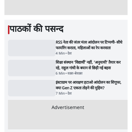
7 Min
•
देश
•
राजनीतिक ब्यूरो
'गूंगी गुड़िया' वाले तंज पर एनसीपी ने कांग्रेस से पूछा-
क्या आप इंदिरा गांधी का अपमान सही मानते हैं?
5 Min
•
महाराष्ट्र
•
मुंबई ब्यूरो
Advertisement
122455
पाठकों की पसन्द
RSS नेता की जंतर मंतर आंदोलन पर टिप्पणी- सीधे
फायरिंग कराता, महिलाओं का रेप करवाता
4 Min
•
देश
शिक्षा संस्थान ‘विद्यार्थी’ नहीं, ‘अनुयायी’ तैयार कर