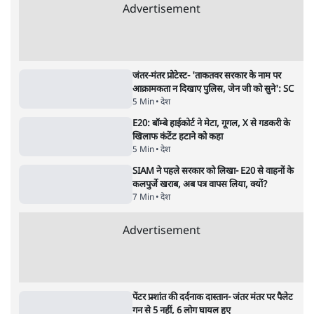
जंतर मंतर प्रोटेस्ट: 'युवाओं को प्रताड़ित किया जा रहा
है, पर मोदी-शाह में बोलने की हिम्मत नहीं'- राहुल
7 Min
•
देश
संसदीय समिति-मेटा की बैठकः मार्क ज़करबर्ग ने
भारत सरकार से माफी मांगी
5 Min
•
देश
शाह के ख़िलाफ़ संसद में विपक्ष का मार्च, 'गृह मंत्री
मुंह छुपा रहे हैं क्योंकि वो छात्रों के गुनहगार हैं'
5 Min
•
देश
Advertisement
जंतर-मंतर प्रोटेस्ट- 'ताकतवर सरकार के नाम पर
आक्रामकता न दिखाए पुलिस, जेन जी को सुने': SC
5 Min
•
देश
E20: बॉम्बे हाईकोर्ट ने मेटा, गूगल, X से गडकरी के
खिलाफ कंटेंट हटाने को कहा