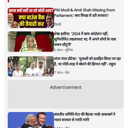
अगली खबर लोड हो रही है...
ताजा खबरें
PM Modi & Amit Shah Missing from
Parliament: क्या विपक्ष से डरी सरकार?
दिल्ली
शेख हसीना: '2024 में छात्र आंदोलन नहीं,
सुनियोजित तख्तापलट था; मैं अपने लोगों के पास
जरूर लौटूंगी'
5 Min
•
दुनिया
जंतर मंतर प्रोटेस्ट: 'युवाओं को प्रताड़ित किया जा रहा