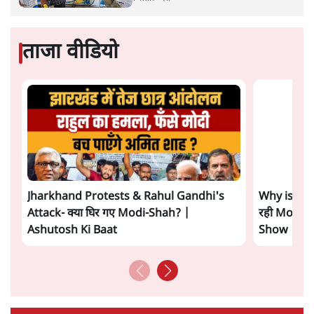
Advertisement
E20: बॉम्बे हाईकोर्ट ने मेटा, गूगल, X से गडकरी के
खिलाफ कंटेंट हटाने को कहा
5 Min
•
देश
SIAM ने पहले सरकार को लिखा- E20 से वाहनों के
कलपुर्जे खराब, अब पत्र वापस लिया, क्यों?
7 Min
•
देश
ताजा वीडियो