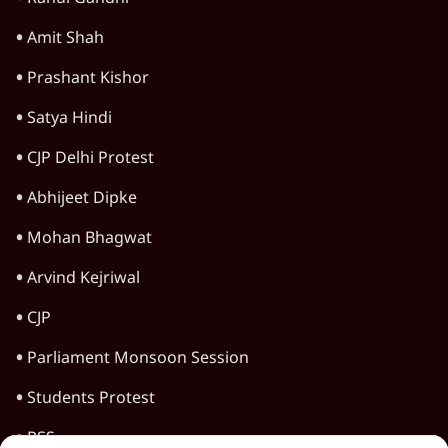
HOT TOPICS
Satya Hindi Bulletin
Viral Video
Jantar Mantar Protests
Narendra Modi
Rahul Gandhi
Amit Shah
Prashant Kishor
Satya Hindi
CJP Delhi Protest
Abhijeet Dipke