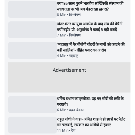
रहे, राहुल गांधी के बयान से छिड़ी नई बहस
6 Min
•
वक़्त-बेवक़्त
इंस्टाग्राम पर आरक्षण हटाओ आंदोलन का शिगूफा,
क्या Gen Z एकता तोड़ने की मुहिम?
7 Min
•
देश
Advertisement
क्या 95 साल पुराने भारतीय सांख्यिकी संस्थान की
स्वायत्तता पर भी अब मंडरा रहा ख़तरा?
8 Min
•
विश्लेषण
जंतर-मंतर पर युवा आक्रोश के बाद संघ की बेचैनी
क्यों बढ़ी? प्रो. अपूर्वानंद ने बताईं 5 बड़ी वजहें
7 Min
•
विश्लेषण
'महाराष्ट्र में गैर बीजेपी वोटरों के नामों को काटने की
बड़ी साज़िश'- रोहित पवार का आरोप
4 Min
•
महाराष्ट्र