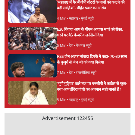
7 Min
•
तमिलनाडु
•
सत्य ब्यूरो
Advertisement
सरकार ने डाबर शहद, गाय के घी और कई अन्य
उत्पाद की बिक्री पर रोक लगाई
3 Min
•
देश
•
नेशनल ब्यूरो
'महाराष्ट्र में गैर बीजेपी वोटरों के नामों को काटने की
बड़ी साज़िश'- रोहित पवार का आरोप
4 Min
•
महाराष्ट्र
•
मुंबई ब्यूरो
E20 विवादः आप के पीएम आवास मार्च को रोका,
धरने पर बैठे केजरीवाल-सिसोदिया
5 Min
•
देश
•
नेशनल ब्यूरो
RSS जेन अल्फा संवादः दिपके ने कहा- 70-80 साल
के बुजुर्ग से जेन जी को क्या मिलेगा