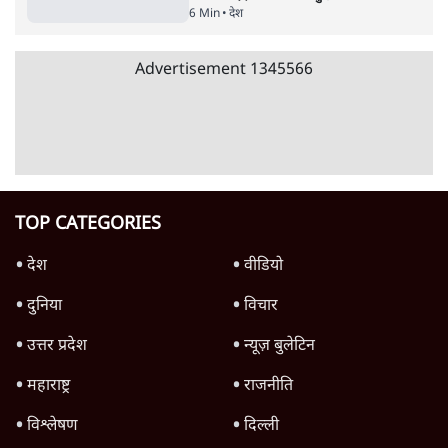
5 Min
•
देश
SIAM ने पहले सरकार को लिखा- E20 से वाहनों के
कलपुर्जे खराब, अब पत्र वापस लिया, क्यों?
7 Min
•
देश
Advertisement
पेंटर प्रशांत की दर्दनाक दास्तान- जंतर मंतर पर पैलेट
गन से 5 नहीं, 6 लोग घायल हुए
6 Min
•
देश
Advertisement
1345566