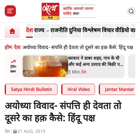
देश
राज्य
राजनीति
दुनिया
विश्लेषण
विचार
वीडियो
वक़्त
होम
/
देश
/
अयोध्या विवाद- संपत्ति ही देवता तो दूसरे का हक़ कैसे: हिंदू पक्ष
र शहद, गाय के घी
'महाराष्ट्र में गैर बीजेपी वोटरों के
त्पाद की बिक्री पर
नामों को काटने की बड़ी साज़िश'-
ट्रेंडिंग
रोहित पवार का आरोप
4 Min
.
महाराष्ट्र
ख़बर
Satya Hindi Bulletin
Viral Video
Jantar Mantar Pr
अयोध्या विवाद- संपत्ति ही देवता तो
दूसरे का हक़ कैसे: हिंदू पक्ष
देश
|
21 AUG, 2019