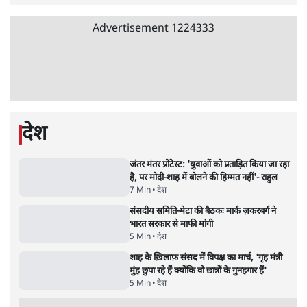
Advertisement
धर्मेन्द्र प्रधान का इस्तीफ़ा: उड़ गए मोदी की छवि के
परखचे।
6 Min
•
वक़्त-बेवक़्त
राहुल गांधी ने कहा- अमित शाह ने ही छात्रों पर पैलेट
गन चलवाई, सरकार का आरोपों से इंकार
11 Min
•
देश
Advertisement
1224333
देश