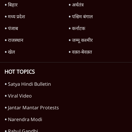
TOP CATEGORIES
देश
वीडियो
दुनिया
विचार
उत्तर प्रदेश
न्यूज़ बुलेटिन
महाराष्ट्र
राजनीति
विश्लेषण
दिल्ली
बिहार
अर्थतंत्र
मध्य प्रदेश
पश्चिम बंगाल
पंजाब
कर्नाटक
राजस्थान
जम्मू कश्मीर
खेल
वक़्त-बेवक़्त