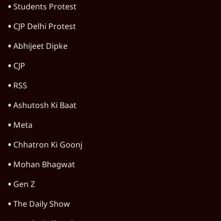
Advertisement
संसद में क्या FCRA बिल पेश कर सकते हैं शाह?
कांग्रेस ने अपने सांसदों के लिए जारी किया व्हिप
6 Min
•
देश
'E20- दाल में काला नहीं, पूरी दाल ही काली; वाहनों
को बरबाद कर रहा है इथेनॉल': राहुल
5 Min
•
देश
BJP और मोदी ‘गॉडफादर’ भागवत की Gen Z पर
सलाह मानेंः अभिजीत दिपके
5 Min
•
देश
Advertisement
महुआ मोइत्रा से SC ने कहा- ' अंडों से क्यों डरती हैं?