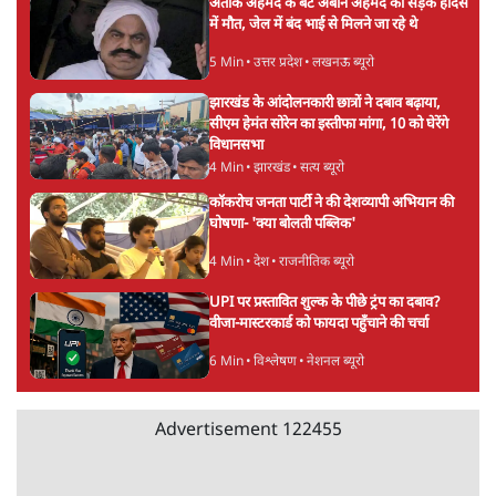
पहले बीजेपी-अकाली दल गठबंधन की अटकलें तेज
6 Min
•
पंजाब
संसद में क्या FCRA बिल पेश कर सकते हैं शाह?
कांग्रेस ने अपने सांसदों के लिए जारी किया व्हिप
6 Min
•
देश
'E20- दाल में काला नहीं, पूरी दाल ही काली; वाहनों
को बरबाद कर रहा है इथेनॉल': राहुल
5 Min
•
देश
Advertisement
UPI पर प्रस्तावित शुल्क के पीछे ट्रंप का दबाव?
वीजा-मास्टरकार्ड को फायदा पहुँचाने की चर्चा
6 Min
•
विश्लेषण
मार्क ज़करबर्ग का माफीनामाः ये बहुत अंदर की बात
है