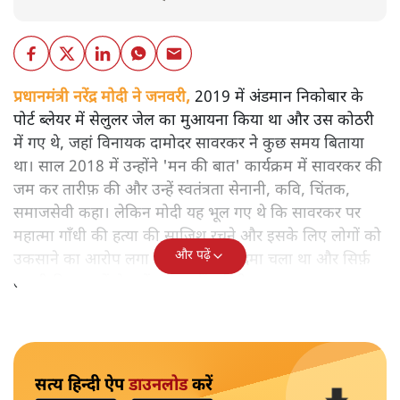
प्रधानमंत्री नरेंद्र मोदी ने जनवरी,
2019 में अंडमान निकोबार के
पोर्ट ब्लेयर में सेलुलर जेल का मुआयना किया था और उस कोठरी
में गए थे, जहां विनायक दामोदर सावरकर ने कुछ समय बिताया
था। साल 2018 में उन्होंने 'मन की बात' कार्यक्रम में सावरकर की
जम कर तारीफ़ की और उन्हें स्वतंत्रता सेनानी, कवि, चिंतक,
समाजसेवी कहा। लेकिन मोदी यह भूल गए थे कि सावरकर पर
महात्मा गाँधी की हत्या की साजिश रचने और इसके लिए लोगों को
और पढ़ें
उकसाने का आरोप लगा था, उन पर मुक़दमा चला था और सिर्फ़
तकनीकी कारणों से उन्हें सज़ा नहीं हुई थी।
सत्य हिन्दी ऐप
डाउनलोड
करें