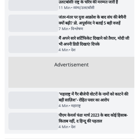
सर्वाधिक पढ़ी गयी खबरें
'अमित शाह के संसद में आने पर विचार करे सरकार':
राज्यसभा सभापति ने केंद्र से कहा
5 Min
•
देश
•
नेशनल ब्यूरो
उलटबांसीः राष्ट्र के चरित्र की मरम्मत जारी है
11 Min
•
व्यंग्य/उलटबाँसी
•
मुकेश कुमार
Advertisement
भागवत बोले- 'जेन ज़ी पर आँख मूंदकर भरोसा,
आंदोलन देश-विरोधी नहीं'; अतुल लिमये बोले थे-
'एंटी नेशनल'