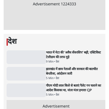
6 Min
•
देश
•
नेशनल ब्यूरो
अतीक अहमद के बेटे अबान अहमद की सड़क हादसे
में मौत, जेल में बंद भाई से मिलने जा रहे थे
5 Min
•
उत्तर प्रदेश
•
लखनऊ ब्यूरो
झारखंड के आंदोलनकारी छात्रों ने दबाव बढ़ाया,
सीएम हेमंत सोरेन का इस्तीफा मांगा, 10 को घेरेंगे
विधानसभा
4 Min
•
झारखंड
•
सत्य ब्यूरो
कॉकरोच जनता पार्टी ने की देशव्यापी अभियान की
घोषणा- 'क्या बोलती पब्लिक'
4 Min
•
देश
•
राजनीतिक ब्यूरो
UPI पर प्रस्तावित शुल्क के पीछे ट्रंप का दबाव?
वीजा-मास्टरकार्ड को फायदा पहुँचाने की चर्चा
6 Min
•
विश्लेषण
•
नेशनल ब्यूरो
Advertisement
122455