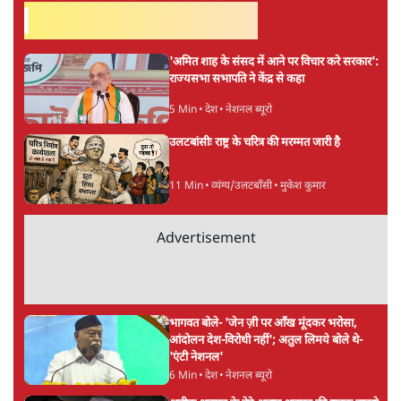
ताजा खबरें
भारत में मेटा की 'अवैध सेंसरशिप' बढ़ी, एक्टिविस्ट
टेलीग्राम की तरफ मुड़े
9 Min
•
देश
झारखंड में छात्र नेताओं और सरकार की बातचीत
बेनतीजा, आंदोलन जारी
5 Min
•
देश
पीएम मोदी लाल किले से बताएं पैलेट गन चलाने का
आदेश किसका था, जंतर मंतर हमाराः CJP
5 Min
•
देश
Advertisement
सुखबीर बादल और पीएम मोदी मिले, पंजाब चुनाव से