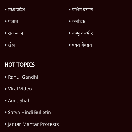
Advertisement
1224333
देश
भारत में मेटा की 'अवैध सेंसरशिप' बढ़ी, एक्टिविस्ट
टेलीग्राम की तरफ मुड़े
9 Min
•
देश
झारखंड में छात्र नेताओं और सरकार की बातचीत
बेनतीजा, आंदोलन जारी
5 Min
•
देश
पीएम मोदी लाल किले से बताएं पैलेट गन चलाने का
आदेश किसका था, जंतर मंतर हमाराः CJP
5 Min
•
देश