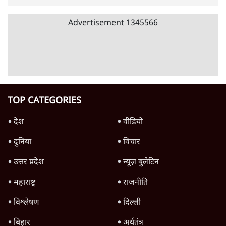
उलटबांसीः राष्ट्र के चरित्र की मरम्मत जारी है
11 Min
•
व्यंग्य/उलटबाँसी
जंतर-मंतर पर युवा आक्रोश के बाद संघ की बेचैनी
क्यों बढ़ी? प्रो. अपूर्वानंद ने बताईं 5 बड़ी वजहें
7 Min
•
विश्लेषण
मैं अपने सारे सर्टिफिकेट दिखाने को तैयार, मोदी जी
भी अपनी डिग्री दिखाएंः दिपके
4 Min
•
देश
Advertisement
'महाराष्ट्र में गैर बीजेपी वोटरों के नामों को काटने की
बड़ी साज़िश'- रोहित पवार का आरोप
4 Min
•
महाराष्ट्र
पीएम केयर्स फंडः मार्च 2023 के बाद कोई हिसाब-
किताब नहीं, द हिन्दू की पड़ताल
4 Min
•
देश