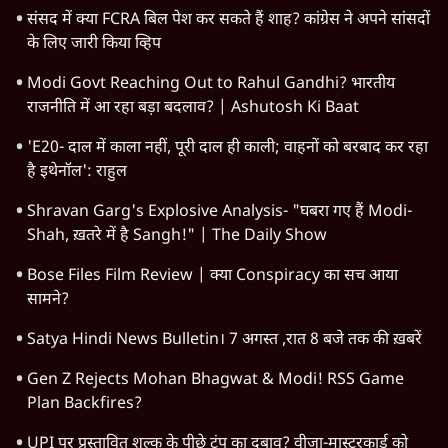
बिहार
अर्थतंत्र
मध्य प्रदेश
पश्चिम बंगाल
पंजाब
कर्नाटक
राजस्थान
जम्मू कश्मीर
खेल
वक़्त-बेवक़्त
HOT TOPICS
Rahul Gandhi
Viral Video
Amit Shah
Satya Hindi Bulletin