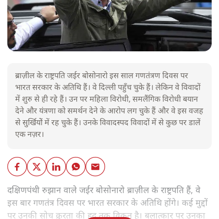
ब्राज़ील के राष्ट्रपति जईर बोसोनारो इस साल गणतंत्रण दिवस पर
भारत सरकार के अतिथि हैं। वे दिल्ली पहुँच चुके हैं। लेकिन वे विवादों
में शुरु से ही रहे हैं। उन पर महिला विरोधी, समलैंगिक विरोधी बयान
देने और यंत्रणा को समर्थन देने के आरोप लग चुके हैं और वे इस वजह
से सुर्खियोें में रह चुके हैं। उनके विवादस्पद विवादों में से कुछ पर डालें
एक नज़र।
दक्षिणपंथी रुझान वाले जईर बोसोनारो ब्राज़ील के राष्ट्रपति हैं, वे
इस बार गणतंत्र दिवस पर भारत सरकार के अतिथि होंगे। कई मुद्दों
पर उनकी सोच क्रूरता की हद तक विकृत है। बलात्कार पर उनका