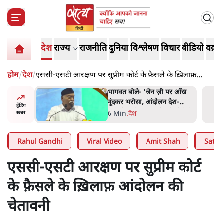
देश
राज्य
राजनीति
दुनिया
विश्लेषण
विचार
वीडियो
वक़्त
होम
/
देश
/
एससी-एसटी आरक्षण पर सुप्रीम कोर्ट के फ़ैसले के ख़िलाफ़
आंदोलन की चेतावनी
्र की मरम्मत
भागवत बोले- 'जेन ज़ी पर आँख
मूंदकर भरोसा, आंदोलन देश-
ट्रेंडिंग
विरोधी नहीं'; अतुल लिमये बोले थे-
सी
6 Min
.
देश
ख़बर
'एंटी नेशनल'
Rahul Gandhi
Viral Video
Amit Shah
Satya
एससी-एसटी आरक्षण पर सुप्रीम कोर्ट
के फ़ैसले के ख़िलाफ़ आंदोलन की
चेतावनी