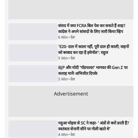
पाठकों की पसन्द
जनता का 2.32 करोड़ रोज़ाना खर्चः योगी सरकार ने
विज्ञापनों पर उड़ाने में मोदी 3.0 को भी पीछे छोड़ा
7 Min
•
उत्तर प्रदेश
शिक्षा संस्थान ‘विद्यार्थी’ नहीं, ‘अनुयायी’ तैयार कर
रहे, राहुल गांधी के बयान से छिड़ी नई बहस
6 Min
•
वक़्त-बेवक़्त
क्या 95 साल पुराने भारतीय सांख्यिकी संस्थान की
स्वायत्तता पर भी अब मंडरा रहा ख़तरा?
8 Min
•
विश्लेषण
Advertisement