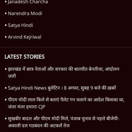
स्वतंत्रता सेनानी सीने पर गोली खाते थे'
4 Min
•
देश
Advertisement
1345566
TOP CATEGORIES
देश
वीडियो
दुनिया
विचार
उत्तर प्रदेश
न्यूज़ बुलेटिन
महाराष्ट्र
राजनीति
विश्लेषण
दिल्ली