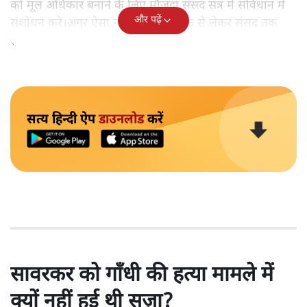
को मूल अधिकार बनाने के लिए मौजूदा संसद सत्र में संविधान में
और पढ़ें
संशोधन करे।अगर ऐसा नहीं होगा तो सड़क से लेकर संसद तक
संग्राम होगा।’
सत्य हिन्दी ऐप
डाउनलोड
करें
सावरकर को गाँधी की हत्या मामले में
क्यों नहीं हुई थी सज़ा?