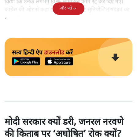
किया कि उनके लगभग 80% नामांकन फॉर्म रद्द कर दिए गए।
और पढ़ें
कांग्रेस की ओर से कहा गया है कि यह एक सुनियोजित षड्यंत्र का
हिस्सा है।
सत्य हिन्दी ऐप
डाउनलोड
करें
मोदी सरकार क्यों डरी, जनरल नरवणे
की किताब पर ‘अघोषित’ रोक क्यों?