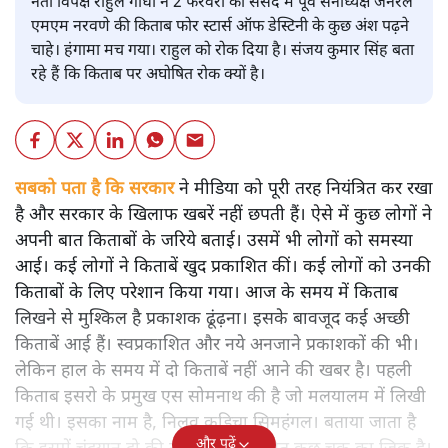
नेता विपक्ष राहुल गांधी ने 2 फरवरी को संसद में पूर्व सेनाध्यक्ष जनरल
एमएम नरवणे की किताब फोर स्टार्स ऑफ डेस्टिनी के कुछ अंश पढ़ने
चाहे। हंगामा मच गया। राहुल को रोक दिया है। संजय कुमार सिंह बता
रहे हैं कि किताब पर अघोषित रोक क्यों है।
सबको पता है कि सरकार
ने मीडिया को पूरी तरह नियंत्रित कर रखा
है और सरकार के खिलाफ खबरें नहीं छपती हैं। ऐसे में कुछ लोगों ने
अपनी बात किताबों के जरिये बताई। उसमें भी लोगों को समस्या
आई। कई लोगों ने किताबें खुद प्रकाशित कीं। कई लोगों को उनकी
किताबों के लिए परेशान किया गया। आज के समय में किताब
लिखने से मुश्किल है प्रकाशक ढूंढ़ना। इसके बावजूद कई अच्छी
किताबें आई हैं। स्वप्रकाशित और नये अनजाने प्रकाशकों की भी।
लेकिन हाल के समय में दो किताबें नहीं आने की खबर है। पहली
किताब इसरो के प्रमुख एस सोमनाथ की है जो मलयालम में लिखी
गई थी। इसका नाम है, निलवु कुडिचा सिमहंगल। बताया जाता है
और पढ़ें