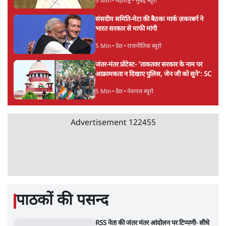
विश्लेषण
जनता का 2.32 करोड़ रोज़ाना खर्चः योगी सरकार ने
विज्ञापनों पर उड़ाने में मोदी 3.0 को भी पीछे छोड़ा
7 Min
•
उत्तर प्रदेश
Advertisement
शेख हसीना की प्रेस कॉन्फ्रेंस में शामिल हुए क्रिकेटर
शाकिब अल हसन के घर पर पेट्रोल बम से हमला
5 Min
•
दुनिया
गैस भंडार बढ़ाने के लिए क्या उपभोक्ताओं पर सरकार
लगाएगी नई लेवी, रायटर्स की रिपोर्ट
5 Min
•
देश
PM Modi & Amit Shah Missing from
Parliament: क्या विपक्ष से डरी सरकार?
दिल्ली