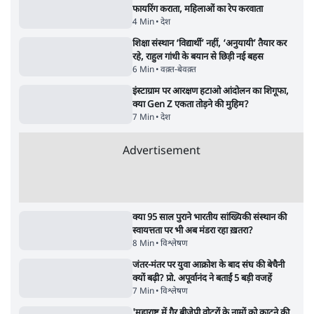
Advertisement
शेख हसीना: '2024 में छात्र आंदोलन नहीं,
सुनियोजित तख्तापलट था; मैं अपने लोगों के पास
जरूर लौटूंगी'
5 Min
•
दुनिया
जंतर मंतर प्रोटेस्ट: 'युवाओं को प्रताड़ित किया जा रहा
है, पर मोदी-शाह में बोलने की हिम्मत नहीं'- राहुल
7 Min
•
देश
ताजा वीडियो