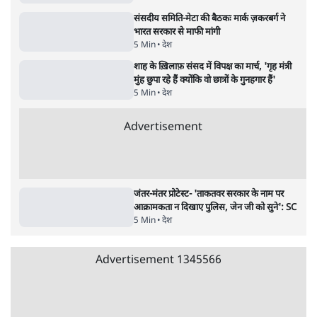
संसदीय समिति-मेटा की बैठकः मार्क ज़करबर्ग ने
भारत सरकार से माफी मांगी
5 Min
•
देश
•
राजनीतिक ब्यूरो
जंतर-मंतर प्रोटेस्ट- 'ताकतवर सरकार के नाम पर
आक्रामकता न दिखाए पुलिस, जेन जी को सुने': SC
5 Min
•
देश
•
नेशनल ब्यूरो
Advertisement
122455
पाठकों की पसन्द
RSS नेता की जंतर मंतर आंदोलन पर टिप्पणी- सीधे
फायरिंग कराता, महिलाओं का रेप करवाता