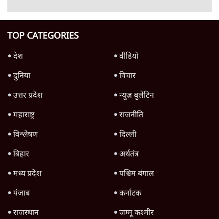
4 Min
•
देश
शिक्षा संस्थान ‘विद्यार्थी’ नहीं, ‘अनुयायी’ तैयार कर
रहे, राहुल गांधी के बयान से छिड़ी नई बहस
6 Min
•
वक़्त-बेवक़्त
इंस्टाग्राम पर आरक्षण हटाओ आंदोलन का शिगूफा,
क्या Gen Z एकता तोड़ने की मुहिम?
7 Min
•
देश
Advertisement
क्या 95 साल पुराने भारतीय सांख्यिकी संस्थान की
स्वायत्तता पर भी अब मंडरा रहा ख़तरा?
8 Min
•
विश्लेषण
जंतर-मंतर पर युवा आक्रोश के बाद संघ की बेचैनी
क्यों बढ़ी? प्रो. अपूर्वानंद ने बताईं 5 बड़ी वजहें
7 Min
•
विश्लेषण
'महाराष्ट्र में गैर बीजेपी वोटरों के नामों को काटने की
बड़ी साज़िश'- रोहित पवार का आरोप