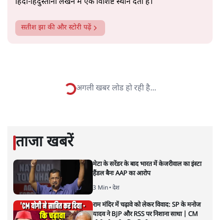
सत्य हिन्दी ऐप
डाउनलोड
करें
सतीश झा
सतीश झा समकालीन भारतीय भाषाई लेखन के सबसे सूक्ष्म,
विश्लेषणात्मक और मानवीय स्वरों में से एक हैं। शिक्षा, समाज,
संस्कृति और भाषा पर उनकी दृष्टि गहरी और साफ़ है। उनकी शैली—
सरल भाषा में जटिल प्रश्नों को खोलने की—उन्हें आज के
हिंदी‑हिंदुस्तानी लेखन में एक विशिष्ट स्थान देती है।
सतीश झा
की और स्टोरी पढ़ें