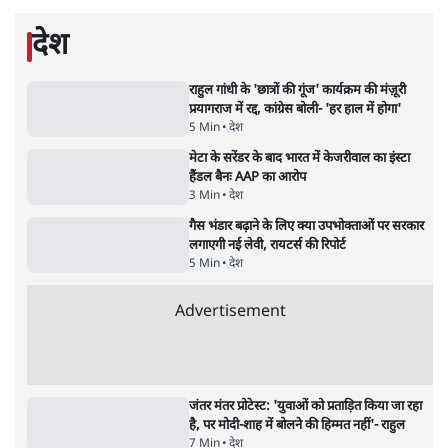
बड़ी साज़िश'- रोहित पवार का आरोप
4 Min
•
महाराष्ट्र
•
मुंबई ब्यूरो
Advertisement
E20 विवादः आप के पीएम आवास मार्च को रोका,
धरने पर बैठे केजरीवाल-सिसोदिया
5 Min
•
देश
•
नेशनल ब्यूरो
RSS जेन अल्फा संवादः दिपके ने कहा- 70-80 साल
के बुजुर्ग से जेन जी को क्या मिलेगा
7 Min
•
देश
•
राजनीतिक ब्यूरो
'गूंगी गुड़िया' वाले तंज पर एनसीपी ने कांग्रेस से पूछा-
क्या आप इंदिरा गांधी का अपमान सही मानते हैं?
5 Min
•
महाराष्ट्र
•
मुंबई ब्यूरो