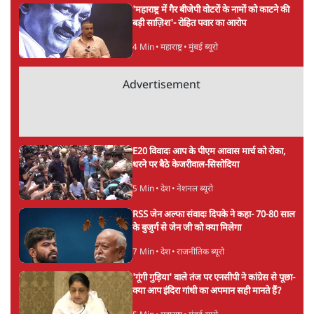
अनन्त मित्तल
की और स्टोरी पढ़ें
अगली खबर लोड हो रही है...
ताजा खबरें
मेटा के सरेंडर के बाद भारत में केजरीवाल का इंस्टा
हैंडल बैनः AAP का आरोप
3 Min
•
देश
राम मंदिर में चढ़ावे को लेकर विवाद: SP के मनोज
यादव ने BJP और RSS पर निशाना साधा | CM
योगी को क्लीन चिट मिली