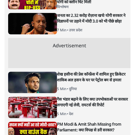
नतीजों पर परदे डालता घोषणा प्रधान
बजट!
अर्थतंत्र
|
अनन्त मित्तल
|
1 FEB, 2026
अनन्त मित्तल
यह बजट नीतिगत नतीजों से ज़्यादा घोषणाओं पर टिका क्यों दिखता
है? आंकड़ों, ज़मीनी हकीकत और वादों के बीच घोषणा-प्रधान बजट
की आलोचनात्मक पड़ताल।