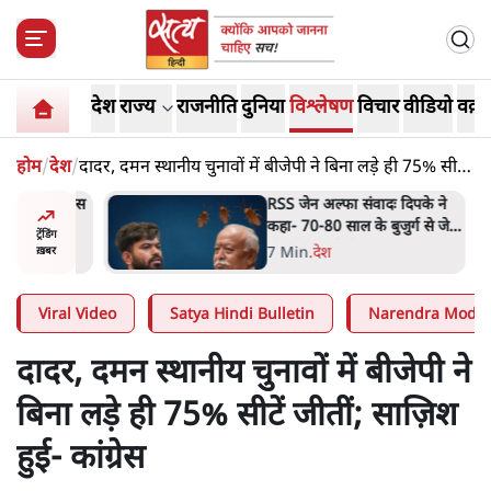
देश
राज्य
राजनीति
दुनिया
विश्लेषण
विचार
वीडियो
वक़्त
होम
/
देश
/
दादर, दमन स्थानीय चुनावों में बीजेपी ने बिना लड़े ही 75% सीटें
जीतीं; साज़िश हुई- कांग्रेस
ीएम आवास
RSS जेन अल्फा संवादः दिपके ने
बैठे
कहा- 70-80 साल के बुजुर्ग से जेन
ट्रेंडिंग
जी को क्या मिलेगा
7 Min
.
देश
ख़बर
Viral Video
Satya Hindi Bulletin
Narendra Modi
दादर, दमन स्थानीय चुनावों में बीजेपी ने
बिना लड़े ही 75% सीटें जीतीं; साज़िश
हुई- कांग्रेस