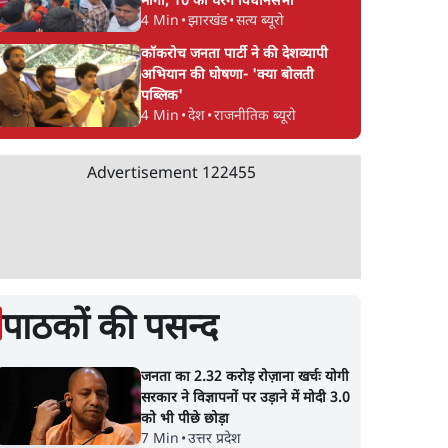
मांगा, 10 को घेरेंगे विधानसभा
4 Min
•
झारखंड
•
सत्य ब्यूरो
कॉकरोच जनता पार्टी ने की देशव्यापी
अभियान की घोषणा- 'क्या बोलती
पब्लिक'
4 Min
•
देश
•
राजनीतिक ब्यूरो
Advertisement
122455
पाठकों की पसन्द
जनता का 2.32 करोड़ रोज़ाना खर्चः योगी
सरकार ने विज्ञापनों पर उड़ाने में मोदी 3.0
को भी पीछे छोड़ा
7 Min
•
उत्तर प्रदेश