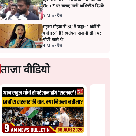
Gen Z पर सलाह मानेंः अभिजीत दिपके
5 Min
•
देश
महुआ मोइत्रा से SC ने कहा- ' अंडों से
क्यों डरती हैं? स्वतंत्रता सेनानी सीने पर
गोली खाते थे'
4 Min
•
देश
ताजा वीडियो