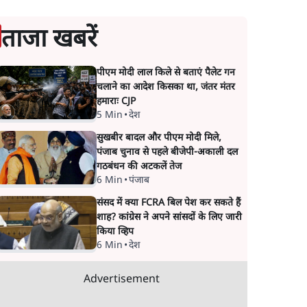
ताजा खबरें
पीएम मोदी लाल किले से बताएं पैलेट गन
चलाने का आदेश किसका था, जंतर मंतर
हमाराः CJP
5 Min
•
देश
सुखबीर बादल और पीएम मोदी मिले,
पंजाब चुनाव से पहले बीजेपी-अकाली दल
गठबंधन की अटकलें तेज
6 Min
•
पंजाब
संसद में क्या FCRA बिल पेश कर सकते हैं
शाह? कांग्रेस ने अपने सांसदों के लिए जारी
किया व्हिप
6 Min
•
देश
Advertisement