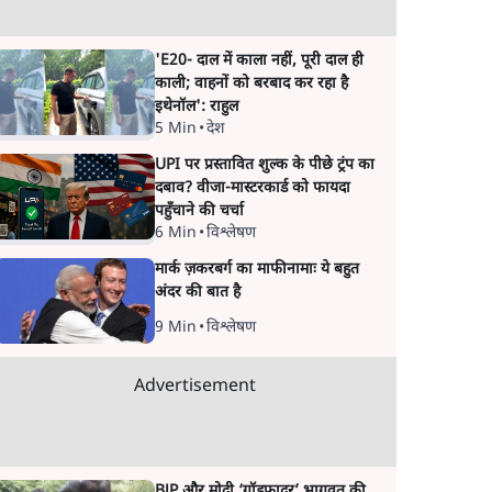
'E20- दाल में काला नहीं, पूरी दाल ही
काली; वाहनों को बरबाद कर रहा है
इथेनॉल': राहुल
5 Min
•
देश
UPI पर प्रस्तावित शुल्क के पीछे ट्रंप का
दबाव? वीजा-मास्टरकार्ड को फायदा
पहुँचाने की चर्चा
6 Min
•
विश्लेषण
मार्क ज़करबर्ग का माफीनामाः ये बहुत
अंदर की बात है
9 Min
•
विश्लेषण
Advertisement
BJP और मोदी ‘गॉडफादर’ भागवत की