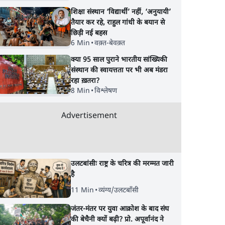
शिक्षा संस्थान ‘विद्यार्थी’ नहीं, ‘अनुयायी’
तैयार कर रहे, राहुल गांधी के बयान से
छिड़ी नई बहस
6 Min
•
वक़्त-बेवक़्त
क्या 95 साल पुराने भारतीय सांख्यिकी
संस्थान की स्वायत्तता पर भी अब मंडरा
रहा ख़तरा?
8 Min
•
विश्लेषण
Advertisement
उलटबांसीः राष्ट्र के चरित्र की मरम्मत जारी
है
11 Min
•
व्यंग्य/उलटबाँसी
जंतर-मंतर पर युवा आक्रोश के बाद संघ
की बेचैनी क्यों बढ़ी? प्रो. अपूर्वानंद ने