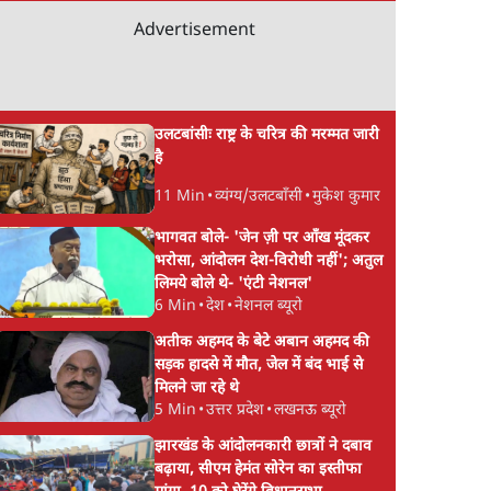
 जारी
भारतीय राजनीति में आ रहा
बरबाद कर रहा है इथेनॉ
Advertisement
बड़ा बदलाव? | Ashutosh
राहुल
Ki Baat
उलटबांसीः राष्ट्र के चरित्र की मरम्मत जारी
है
11 Min
•
व्यंग्य/उलटबाँसी
•
मुकेश कुमार
भागवत बोले- 'जेन ज़ी पर आँख मूंदकर
भरोसा, आंदोलन देश-विरोधी नहीं'; अतुल
लिमये बोले थे- 'एंटी नेशनल'
6 Min
•
देश
•
नेशनल ब्यूरो
अतीक अहमद के बेटे अबान अहमद की
सड़क हादसे में मौत, जेल में बंद भाई से
मिलने जा रहे थे
5 Min
•
उत्तर प्रदेश
•
लखनऊ ब्यूरो
झारखंड के आंदोलनकारी छात्रों ने दबाव
बढ़ाया, सीएम हेमंत सोरेन का इस्तीफा