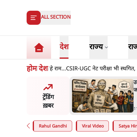
ALL SECTION
देश
राज्य
रा
होम
देश
हे राम...CSIR-UGC नेट परीक्षा भी स्थगि
/
/
त शाह के संसद में आने पर
उ
र करे सरकार': राज्यसभा
ज
ट्रेंडिंग
ि ने केंद्र से कहा
ख़बर
n
.
देश
1
Rahul Gandhi
Viral Video
Satya Hin