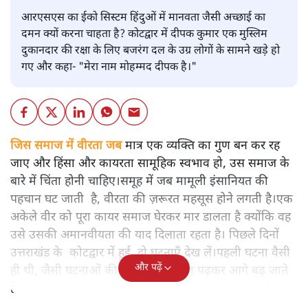
आरएसएस का ईको सिस्टम हिंदुओं में मानवता जैसी अच्छाई का
दमन क्यों करना चाहता है? कोटद्वार में दीपक कुमार एक मुस्लिम
दुकानदार की रक्षा के लिए बजरंग दल के उग्र लोगों के सामने खड़े हो
गए और कहा- "मेरा नाम मोहम्मद दीपक है।"
जिस समाज में वीरता जब
मात्र एक व्यक्ति का गुण बन कर रह
जाए और हिंसा और कायरता सामूहिक स्वभाव हो, उस समाज के
बारे में चिंता होनी चाहिए।समूह में जब मामूली इंसानियत की
पहचान घट जाती है, वीरता की ज़रूरत महसूस होने लगती है।एक
अकेले वीर को पूरा कायर समाज घेरकर मार डालता है क्योंकि वह
उसे उसकी अमानवीयता की याद दिलाता रहता है। पिछले दिनों
उत्तराखंड के कोटद्वार में हुई दो घटनाएँ देख लें।पहली घटना वैसी
और पढ़ें
ही थी, जैसी घटनाओं की खबर हम रोज़ाना पढ़कर आगे बढ़ जाते
हैं।भारत के तक़रीबन हर हिस्से से ऐसी खबर आती ही रहती है।