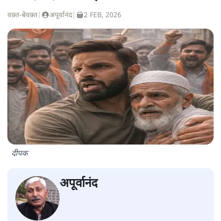
वक़्त-बेवक़्त
|
अपूर्वानंद
|
2 FEB, 2026
दीपक
अपूर्वानंद