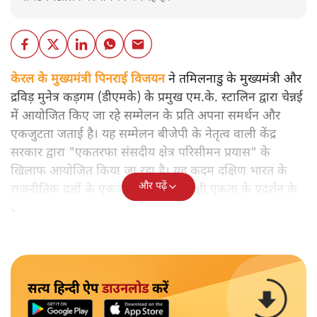
केरल के मुख्यमंत्री पिनराई विजयन
ने तमिलनाडु के मुख्यमंत्री और
द्रविड़ मुनेत्र कड़गम (डीएमके) के प्रमुख एम.के. स्टालिन द्वारा चेन्नई
में आयोजित किए जा रहे सम्मेलन के प्रति अपना समर्थन और
एकजुटता जताई है। यह सम्मेलन बीजेपी के नेतृत्व वाली केंद्र
सरकार द्वारा "एकतरफा संसदीय क्षेत्र परिसीमन प्रयास" के
खिलाफ आयोजित किया जा रहा है। यह कदम दक्षिण भारत के
और पढ़ें
राजनीतिक दलों के एकजुट होने और विपक्षी एकता के प्रदर्शन के
रूप में भी देखा जा रहा है।
सत्य हिन्दी ऐप
डाउनलोड
करें