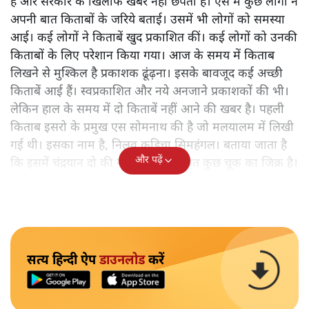
है और सरकार के खिलाफ खबरें नहीं छपती हैं। ऐसे में कुछ लोगों ने
अपनी बात किताबों के जरिये बताई। उसमें भी लोगों को समस्या
आई। कई लोगों ने किताबें खुद प्रकाशित कीं। कई लोगों को उनकी
किताबों के लिए परेशान किया गया। आज के समय में किताब
लिखने से मुश्किल है प्रकाशक ढूंढ़ना। इसके बावजूद कई अच्छी
किताबें आई हैं। स्वप्रकाशित और नये अनजाने प्रकाशकों की भी।
लेकिन हाल के समय में दो किताबें नहीं आने की खबर है। पहली
किताब इसरो के प्रमुख एस सोमनाथ की है जो मलयालम में लिखी
गई थी। इसका नाम है, निलवु कुडिचा सिमहंगल। बताया जाता है
और पढ़ें
कि इसमें चंद्रयान दो की नाकामी से संबंधित कुछ चूक का जिक्र है।
सत्य हिन्दी ऐप
डाउनलोड
करें