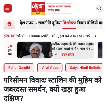
देश
राज्य
राजनीति
दुनिया
विश्लेषण
विचार
वीडियो
वक़्त
होम
/
देश
/
परिसीमन विवादः स्टालिन की मुहिम को जबरदस्त समर्थन, क्यों
खड़ा हुआ दक्षिण?
 पर आँख
अतीक अहमद के बेटे अबान अहमद
 देश-
की सड़क हादसे में मौत, जेल में बंद
ट्रेंडिंग
ये बोले थे-
भाई से मिलने जा रहे थे
5 Min
.
उत्तर प्रदेश
ख़बर
Rahul Gandhi
Viral Video
Satya Hindi Bulletin
परिसीमन विवादः स्टालिन की मुहिम को
जबरदस्त समर्थन, क्यों खड़ा हुआ
दक्षिण?