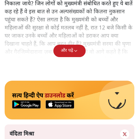
निकाला जाये? जिन लोगों को मुख्यमंत्री संबोधित करते हुए ये बातें
कह रहे हैं वे इस बात से उन अल्पसंख्यकों को कितना नुकसान
पहुंचा सकते हैं? ऐसा लगता है कि मुख्यमंत्री को बच्चों और
महिलाओं की सुरक्षा से कोई मतलब नहीं है, रात 12 बजे किसी के
घर जाकर उनके बच्चों और महिलाओं को डराकर आप क्या
दिखाना चाहते हैं, कि आप बहुत वीर हैं? मुख्यमंत्री सरमा की घृणा
और पढ़ें
और गैरजिम्मेदाराना ज़बान यहीं नहीं रुकती वो आगे कहते हैं कि
"अगर रिक्शा का किराया 5 रुपये है, तो उन्हें 4 रुपये दो।"
सत्य हिन्दी ऐप
डाउनलोड
करें
वंदिता मिश्रा