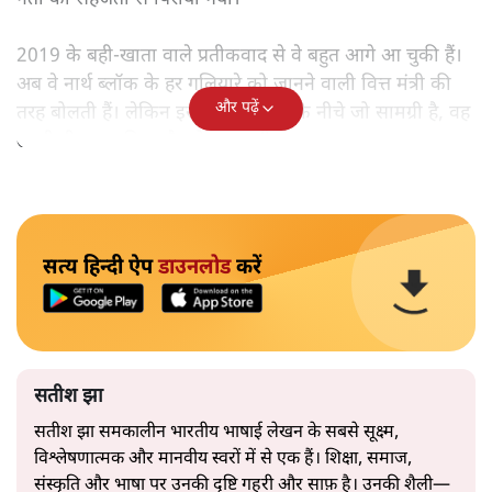
2019 के बही‑खाता वाले प्रतीकवाद से वे बहुत आगे आ चुकी हैं।
अब वे नार्थ ब्लॉक के हर गलियारे को जानने वाली वित्त मंत्री की
और पढ़ें
तरह बोलती हैं। लेकिन इस आत्मविश्वास के नीचे जो सामग्री है, वह
उतनी ही अनुमानित और दोहराव भरी।
सत्य हिन्दी ऐप
डाउनलोड
करें
सतीश झा
सतीश झा समकालीन भारतीय भाषाई लेखन के सबसे सूक्ष्म,
विश्लेषणात्मक और मानवीय स्वरों में से एक हैं। शिक्षा, समाज,
संस्कृति और भाषा पर उनकी दृष्टि गहरी और साफ़ है। उनकी शैली—