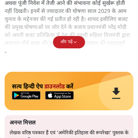
अथवा पूंजी निवेश में तेजी आने की संभावना कोई सुर्खरू होती
नहीं दिखती। इनमें से ज्यादातर की घोषणा साल 2029 के आम
चुनाव के मद्देनजर की गई प्रतीत हो रही है। शायद इसीलिए बजट
की प्रमुख घोषणाओं पर जोर देने के बजाय प्रधानमंत्री नरेंद्र मोदी
को अपनी बजट प्रतिक्रिया में देश की पहली महिला वित्तमंत्री द्वारा
और पढ़ें
लगातार नौवें बजट की प्रस्तुति को अपनी सरकार की महत्वपूर्ण
उपलब्धि बताने पर मजबूर होना पड़ा।
सत्य हिन्दी ऐप
डाउनलोड
करें
अनन्त मित्तल
लेखक वरिष्ठ पत्रकार हैं एवं 'अमेरिकी इतिहास की रूपरेखा' पुस्तक के