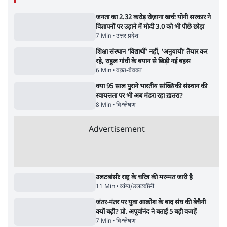
9 Min
•
विश्लेषण
•
शीतल पी. सिंह
महुआ मोइत्रा से SC ने कहा- ' अंडों से क्यों डरती हैं?
स्वतंत्रता सेनानी सीने पर गोली खाते थे'
4 Min
•
देश
•
नेशनल ब्यूरो
झारखंड में छात्र नेताओं और सरकार की बातचीत
बेनतीजा, आंदोलन जारी
5 Min
•
देश
•
सत्य ब्यूरो
राहुल गांधी के जेन ज़ी इवेंट 'छात्रों की गूंज' को शर्तों
के साथ मंज़ूरी देना पड़ा
5 Min
•
देश
•
राजनीतिक ब्यूरो
Advertisement
122455