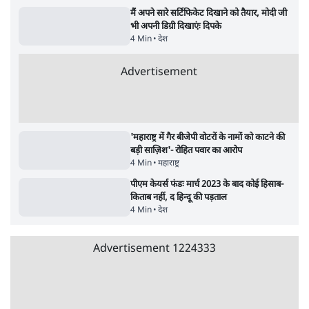
पाठकों की पसन्द
जनता का 2.32 करोड़ रोज़ाना खर्चः योगी सरकार ने
विज्ञापनों पर उड़ाने में मोदी 3.0 को भी पीछे छोड़ा
7 Min
•
उत्तर प्रदेश
शिक्षा संस्थान ‘विद्यार्थी’ नहीं, ‘अनुयायी’ तैयार कर
रहे, राहुल गांधी के बयान से छिड़ी नई बहस
6 Min
•
वक़्त-बेवक़्त
क्या 95 साल पुराने भारतीय सांख्यिकी संस्थान की
स्वायत्तता पर भी अब मंडरा रहा ख़तरा?
8 Min
•
विश्लेषण
Advertisement
उलटबांसीः राष्ट्र के चरित्र की मरम्मत जारी है
11 Min
•
व्यंग्य/उलटबाँसी