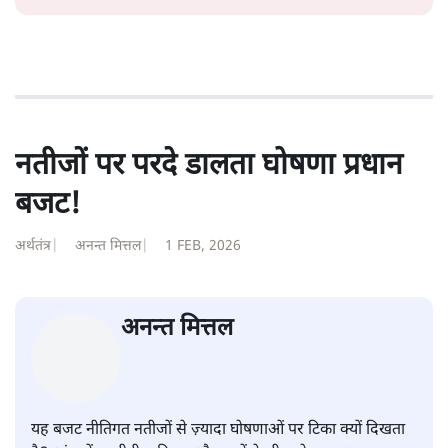
सतीश झा
सतीश झा समकालीन भारतीय भाषाई लेखन के सबसे सूक्ष्म,
विश्लेषणात्मक और मानवीय स्वरों में से एक हैं। शिक्षा, समाज,
संस्कृति और भाषा पर उनकी दृष्टि गहरी और साफ़ है। उनकी शैली—
सरल भाषा में जटिल प्रश्नों को खोलने की—उन्हें आज के
हिंदी‑हिंदुस्तानी लेखन में एक विशिष्ट स्थान देती है।
सतीश झा
की और स्टोरी पढ़ें
नतीजों पर परदे डालता घोषणा प्रधान
बजट!