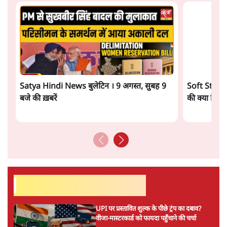
संदेश- दर्द, डेटा, दौलत
6 Min
•
देश
"40 करोड़ युवाओं की ताकत!" Prayagraj में
Rahul Gandhi ने क्यों कही दर्द, डाटा, दौलत की
बात?
1 Min
•
उत्तर प्रदेश
Advertisement
'Chhatron Ki Goonj' Political War! Ajay
Rai, Tarun Chugh & Shatrughan on
Rahul Gandhi
1 Min
•
उत्तर प्रदेश
Amit Shah कब आएंगे Parliament?
Shravan Garg का बड़ा दावा
1 Min
•
दिल्ली