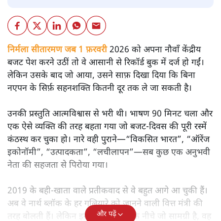
सतीश झा
मोदी सरकार का बजट 2026 बड़े बदलाव का वादा करता दिखता है,
लेकिन क्या वह देहलीज़ पार कर पाया? नीतिगत झिझक, अधूरे सुधार
और ठहरे फैसलों के बीच बजट की आलोचनात्मक समीक्षा पढ़िए।
निर्मला सीतारमण जब 1 फ़रवरी
2026 को अपना नौवाँ केंद्रीय
बजट पेश करने उठीं तो वे आसानी से रिकॉर्ड बुक में दर्ज हो गईं।
लेकिन उसके बाद जो आया, उसने साफ़ दिखा दिया कि बिना
नएपन के सिर्फ़ सहनशक्ति कितनी दूर तक ले जा सकती है।
उनकी प्रस्तुति आत्मविश्वास से भरी थी। भाषण 90 मिनट चला और