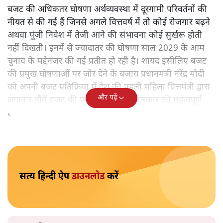
है? आंकड़ों, ज़मीनी हकीकत और वादों के बीच घोषणा-प्रधान बजट
की आलोचनात्मक पड़ताल।
केंद्रीय वित्तमंत्री निर्मला सीतारमण द्वारा
संसद में प्रस्तुत साल
2026—27 का केंद्रीय बजट बीजेपी और प्रधानमंत्री नरेंद्र मोदी
द्वारा साल 2014 में जारी घोषणा पत्र की तरह वायदों का पुलिंदा
है। बजट में अधिकांश योजनाओं का साल—दो साल में तो
अर्थव्यवस्था पर कोई असर दिखता प्रतीत नहीं होता। इसकी वजह
दुर्लभ खनिज गलियारे से लेकर नए जलमार्गों के विकास तक
लगभग सभी बड़ी परियोजनाओं के लागू होने की अवधि खासी लंबी
होना है। इसी तरह रोजगार संवर्धन के दावे वाली पर्यटन सुविधाओं
के विस्तार एवं उनके लिए टूरिस्ट गाइड आदि के प्रशिक्षण एवं पैरा
मेडिकल सेवाओं के लिए प्रशिक्षण सुविधाओं की स्थापना अथवा
विस्तार एवं क्लाउड कंप्यूटिंग नेटवर्क के विस्तार के लिए स्वदेशी
डेटा सेंटरों की स्थापना संबंधी घोषणाओं के लागू होने में लंबा समय