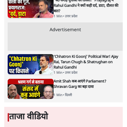
'Chhatron Ki Goonj' कार्यक्रम में उमड़ी युवाओं
की भारी भीड़
1 Min
•
विश्लेषण
UPI नागरिकों के लिए रहेगा मुफ्त, बड़े व्यापारियों पर
लग सकता है मामूली चार्ज: केंद्र
9 Min
•
अर्थतंत्र
चीन के अतिक्रमण के दावों को अरुणाचल के सीएम
पेमा खांडू ने किया खारिज
3 Min
•
अरुणाचल प्रदेश
Advertisement
अयोध्या राम मंदिर चढ़ावा चोरी मामले की जांच पूरी,
अगले महीने दाखिल होगी चार्जशीट
3 Min
•
देश
राहुल गांधी ने प्रयागराज में जेन ज़ी को झकझोरा- 3D