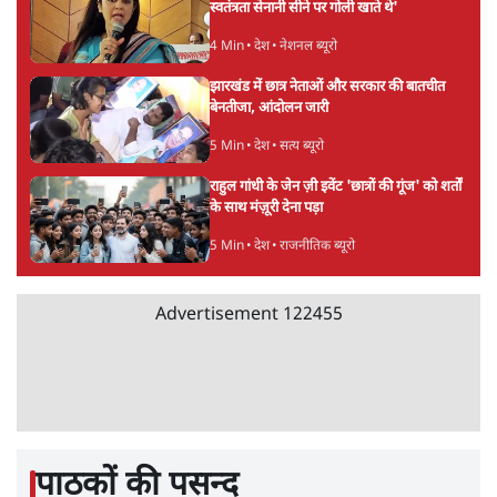
UPI पर प्रस्तावित शुल्क के पीछे ट्रंप का दबाव?
वीजा-मास्टरकार्ड को फायदा पहुँचाने की चर्चा
6 Min
•
विश्लेषण
•
नेशनल ब्यूरो
'E20- दाल में काला नहीं, पूरी दाल ही काली; वाहनों
को बरबाद कर रहा है इथेनॉल': राहुल
5 Min
•
देश
•
नेशनल ब्यूरो
Advertisement
BJP और मोदी ‘गॉडफादर’ भागवत की Gen Z पर
सलाह मानेंः अभिजीत दिपके
5 Min
•
देश
•
राजनीतिक ब्यूरो
मार्क ज़करबर्ग का माफीनामाः ये बहुत अंदर की बात
है