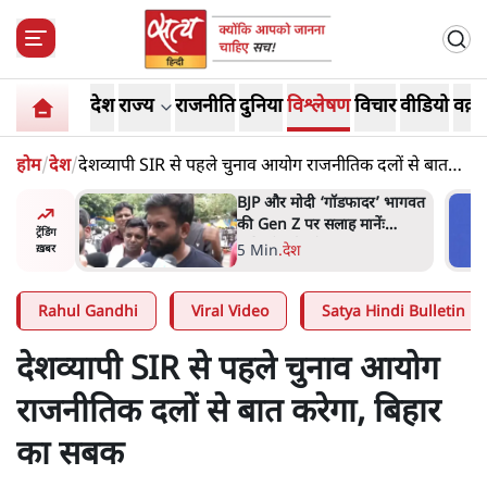
देश
राज्य
राजनीति
दुनिया
विश्लेषण
विचार
वीडियो
वक़्त
होम
/
देश
/
देशव्यापी SIR से पहले चुनाव आयोग राजनीतिक दलों से बात
करेगा, बिहार का सबक
र’ भागवत
मार्क ज़करबर्ग का माफीनामाः ये
ेंः
बहुत अंदर की बात है
ट्रेंडिंग
9 Min
.
विश्लेषण
ख़बर
Rahul Gandhi
Viral Video
Satya Hindi Bulletin
देशव्यापी SIR से पहले चुनाव आयोग
राजनीतिक दलों से बात करेगा, बिहार
का सबक