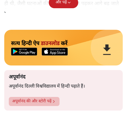
और पढ़ें
ही थी, जैसी घटनाओं की खबर हम रोज़ाना पढ़कर आगे बढ़ जाते
हैं।भारत के तक़रीबन हर हिस्से से ऐसी खबर आती ही रहती है।
सत्य हिन्दी ऐप
डाउनलोड
करें
अपूर्वानंद
अपूर्वानंद दिल्ली विश्वविद्यालय में हिन्दी पढ़ाते हैं।
अपूर्वानंद
की और स्टोरी पढ़ें