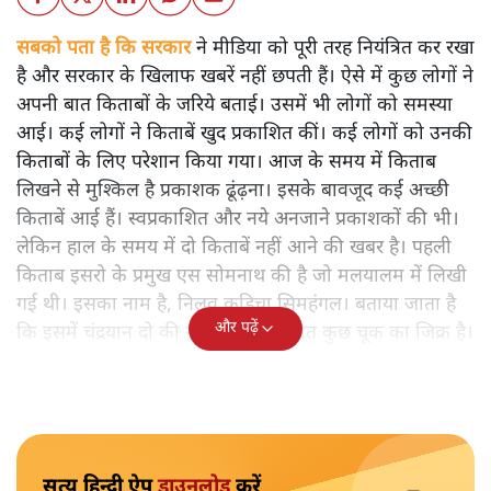
सबको पता है कि सरकार
ने मीडिया को पूरी तरह नियंत्रित कर रखा
है और सरकार के खिलाफ खबरें नहीं छपती हैं। ऐसे में कुछ लोगों ने
अपनी बात किताबों के जरिये बताई। उसमें भी लोगों को समस्या
आई। कई लोगों ने किताबें खुद प्रकाशित कीं। कई लोगों को उनकी
किताबों के लिए परेशान किया गया। आज के समय में किताब
लिखने से मुश्किल है प्रकाशक ढूंढ़ना। इसके बावजूद कई अच्छी
किताबें आई हैं। स्वप्रकाशित और नये अनजाने प्रकाशकों की भी।
लेकिन हाल के समय में दो किताबें नहीं आने की खबर है। पहली
किताब इसरो के प्रमुख एस सोमनाथ की है जो मलयालम में लिखी
गई थी। इसका नाम है, निलवु कुडिचा सिमहंगल। बताया जाता है
और पढ़ें
कि इसमें चंद्रयान दो की नाकामी से संबंधित कुछ चूक का जिक्र है।
सत्य हिन्दी ऐप
डाउनलोड
करें