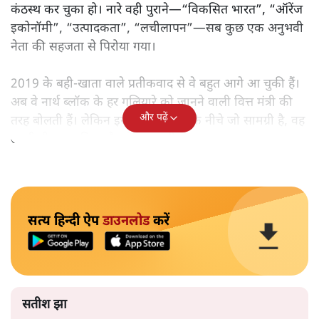
कंठस्थ कर चुका हो। नारे वही पुराने—“विकसित भारत”, “ऑरेंज
इकोनॉमी”, “उत्पादकता”, “लचीलापन”—सब कुछ एक अनुभवी
नेता की सहजता से पिरोया गया।
2019 के बही‑खाता वाले प्रतीकवाद से वे बहुत आगे आ चुकी हैं।
अब वे नार्थ ब्लॉक के हर गलियारे को जानने वाली वित्त मंत्री की
और पढ़ें
तरह बोलती हैं। लेकिन इस आत्मविश्वास के नीचे जो सामग्री है, वह
उतनी ही अनुमानित और दोहराव भरी।
सत्य हिन्दी ऐप
डाउनलोड
करें
सतीश झा