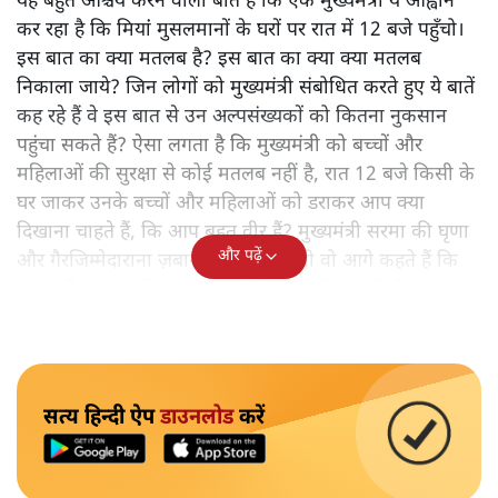
यह बहुत आश्चर्य करने वाली बात है कि एक मुख्यमंत्री ये आह्वान
कर रहा है कि मियांं मुसलमानों के घरों पर रात में 12 बजे पहुँचो।
इस बात का क्या मतलब है? इस बात का क्या क्या मतलब
निकाला जाये? जिन लोगों को मुख्यमंत्री संबोधित करते हुए ये बातें
कह रहे हैं वे इस बात से उन अल्पसंख्यकों को कितना नुकसान
पहुंचा सकते हैं? ऐसा लगता है कि मुख्यमंत्री को बच्चों और
महिलाओं की सुरक्षा से कोई मतलब नहीं है, रात 12 बजे किसी के
घर जाकर उनके बच्चों और महिलाओं को डराकर आप क्या
दिखाना चाहते हैं, कि आप बहुत वीर हैं? मुख्यमंत्री सरमा की घृणा
और पढ़ें
और गैरजिम्मेदाराना ज़बान यहीं नहीं रुकती वो आगे कहते हैं कि
"अगर रिक्शा का किराया 5 रुपये है, तो उन्हें 4 रुपये दो।"
सत्य हिन्दी ऐप
डाउनलोड
करें