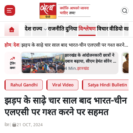
देश
राज्य
राजनीति
दुनिया
विश्लेषण
विचार
वीडियो
वक़्त
होम
/
देश
/
झड़प के साढ़े चार साल बाद भारत-चीन एलएसी पर गश्त करने
पर सहमत
अबान अहमद
झारखंड के आंदोलनकारी छात्रों ने
ेल में बंद
दबाव बढ़ाया, सीएम हेमंत सोरेन का
ट्रेंडिंग
इस्तीफा मांगा, 10 को घेरेंगे
4 Min
.
झारखंड
ख़बर
विधानसभा
Rahul Gandhi
Viral Video
Satya Hindi Bulletin
झड़प के साढ़े चार साल बाद भारत-चीन
एलएसी पर गश्त करने पर सहमत
देश
|
21 OCT, 2024