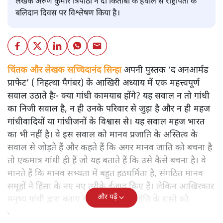
लेखक अरुण कुमार त्रिपाठी ने दो किताबों के हवाले से राष्ट्रपिता के
बलिदान दिवस पर विश्लेषण किया है।
चिंतक और लेखक सच्चिदानंद सिन्हा
अपनी पुस्तक ‘द अनआर्मड
प्राफेट’ ( निहत्था पैगंबर) के आखिरी अध्याय में एक महत्त्वपूर्ण
सवाल उठाते हैः- क्या गांधी कामयाब होंगे? यह सवाल न तो गांधी
का निजी सवाल है, न ही उनके परिवार से जुड़ा है और न ही महज
गांधीवादियों या गांधीजनों के विश्वास से। यह सवाल महज भारत
का भी नहीं है। वे इस सवाल को मानव प्रजाति के अस्तित्व के
सवाल से जोड़ते हैं और कहते हैं कि अगर मानव जाति को बचना है
तो एकमात्र गांधी ही हैं जो यह बताते हैं कि उसे कैसे बचना है। वे
मानते हैं कि मानव सभ्यता में बहुत हठधर्मिता है, संगठित मानव
समूहों ने हिंसा के नए नए तरीके ईजाद किए हैं। लेकिन आखिरकार
और पढ़ें
मनुष्य गांधी द्वारा बताए गए अहिंसा और शांति के रास्ते को
अपनाएगा।