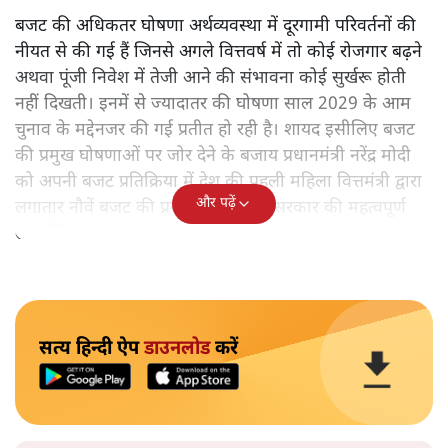
बजट की अधिकतर घोषणा अर्थव्यवस्था में दूरगामी परिवर्तनों की
नीयत से की गई हैं जिनसे अगले वित्तवर्ष में तो कोई रोजगार बढ़ने
अथवा पूंजी निवेश में तेजी आने की संभावना कोई सुर्खरू होती
नहीं दिखती। इनमें से ज्यादातर की घोषणा साल 2029 के आम
चुनाव के मद्देनजर की गई प्रतीत हो रही है। शायद इसीलिए बजट
की प्रमुख घोषणाओं पर जोर देने के बजाय प्रधानमंत्री नरेंद्र मोदी
को अपनी बजट प्रतिक्रिया में देश की पहली महिला वित्तमंत्री द्वारा
और पढ़ें
लगातार नौवें बजट की प्रस्तुति को अपनी सरकार की महत्वपूर्ण
उपलब्धि बताने पर मजबूर होना पड़ा।
सत्य हिन्दी ऐप
डाउनलोड
करें