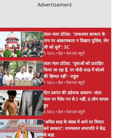
Advertisement
t
'बंगाल में मस्जिदों से
फेसबुक-एक्स को अवैध
"Part
लाउडस्पीकर हटाने का दबाव
एआई कंटेंट, डीपफेक 
डाला जा रहा': मुस्लिम
36 नहीं, 3 घंटे में हटाना
 This
नेताओं का अमित शाह को
होगा? सरकार का नया
जंतर-मंतर प्रोटेस्ट- 'ताकतवर सरकार के
नाम पर आक्रामकता न दिखाए पुलिस, जेन
Move?
पत्र
प्रस्ताव
जी को सुने': SC
5 Min
•
देश
•
नेशनल ब्यूरो
जंतर मंतर प्रोटेस्ट: 'युवाओं को प्रताड़ित
किया जा रहा है, पर मोदी-शाह में बोलने
की हिम्मत नहीं'- राहुल
7 Min
•
देश
•
नेशनल ब्यूरो
पेंटर प्रशांत की दर्दनाक दास्तान- जंतर
मंतर पर पैलेट गन से 5 नहीं, 6 लोग घायल
हुए
6 Min
•
देश
•
नेशनल ब्यूरो
'अमित शाह के संसद में आने पर विचार
करे सरकार': राज्यसभा सभापति ने केंद्र
से कहा