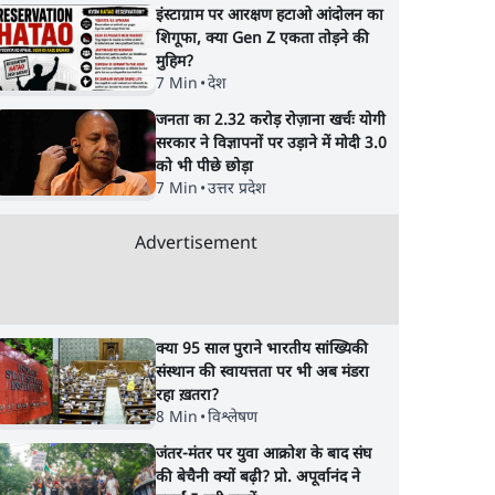
इंस्टाग्राम पर आरक्षण हटाओ आंदोलन का
शिगूफा, क्या Gen Z एकता तोड़ने की
मुहिम?
7 Min
•
देश
जनता का 2.32 करोड़ रोज़ाना खर्चः योगी
सरकार ने विज्ञापनों पर उड़ाने में मोदी 3.0
को भी पीछे छोड़ा
7 Min
•
उत्तर प्रदेश
Advertisement
क्या 95 साल पुराने भारतीय सांख्यिकी
संस्थान की स्वायत्तता पर भी अब मंडरा
रहा ख़तरा?
8 Min
•
विश्लेषण
जंतर-मंतर पर युवा आक्रोश के बाद संघ
की बेचैनी क्यों बढ़ी? प्रो. अपूर्वानंद ने