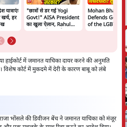
 यात्राएंः
"छात्रों से डर गई Yogi
Mohan Bhagwa
 खर्च, हर
Govt!" AISA President
Defends Gen Z! 
लाख
का खुला ऐलान, Rahul
of the LGBTQ
Gandhi से घबराई UP
Community"—Is
Govt?
the RSS's New 
ोर्ट या हाईकोर्ट में जमानत याचिका दायर करने की अनुमति
 विशेष कोर्ट में मुकदमे में देरी के कारण बाबू को लंबे
जा भोंसले की डिवीजन बेंच ने जमानत याचिका को मंजूर