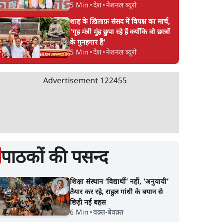
5 Min
•
देश
•
नेशनल ब्यूरो
शाह के ख़िलाफ़ संसद में विपक्ष का मार्च,
'गृह मंत्री मुंह छुपा रहे हैं क्योंकि वो छात्रों
के गुनहगार हैं'
5 Min
•
देश
•
नेशनल ब्यूरो
Advertisement
122455
पाठकों की पसन्द
शिक्षा संस्थान ‘विद्यार्थी’ नहीं, ‘अनुयायी’
तैयार कर रहे, राहुल गांधी के बयान से
छिड़ी नई बहस
6 Min
•
वक़्त-बेवक़्त