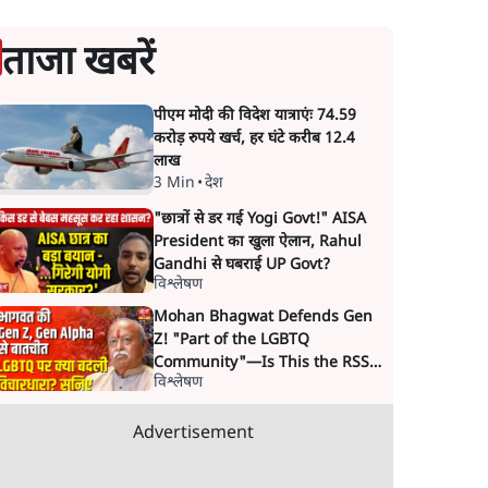
ताजा खबरें
पीएम मोदी की विदेश यात्राएंः 74.59
करोड़ रुपये खर्च, हर घंटे करीब 12.4
लाख
3 Min
•
देश
"छात्रों से डर गई Yogi Govt!" AISA
President का खुला ऐलान, Rahul
Gandhi से घबराई UP Govt?
विश्लेषण
Mohan Bhagwat Defends Gen
Z! "Part of the LGBTQ
Community"—Is This the RSS's
विश्लेषण
New Move?
Advertisement