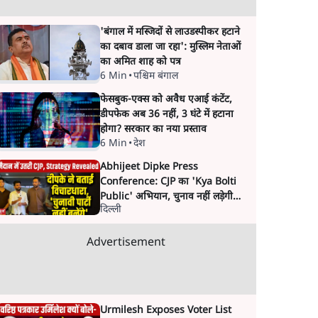
'बंगाल में मस्जिदों से लाउडस्पीकर हटाने
का दबाव डाला जा रहा': मुस्लिम नेताओं
का अमित शाह को पत्र
6 Min
•
पश्चिम बंगाल
फेसबुक-एक्स को अवैध एआई कंटेंट,
डीपफेक अब 36 नहीं, 3 घंटे में हटाना
होगा? सरकार का नया प्रस्ताव
6 Min
•
देश
Abhijeet Dipke Press
Conference: CJP का 'Kya Bolti
Public' अभियान, चुनाव नहीं लड़ेगी
दिल्ली
CJP!
Advertisement
Urmilesh Exposes Voter List