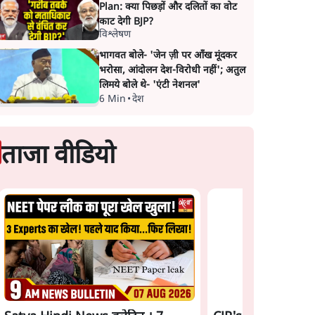
Plan: क्या पिछड़ों और दलितों का वोट
काट देगी BJP?
विश्लेषण
भागवत बोले- 'जेन ज़ी पर आँख मूंदकर
भरोसा, आंदोलन देश-विरोधी नहीं'; अतुल
लिमये बोले थे- 'एंटी नेशनल'
6 Min
•
देश
ताजा वीडियो