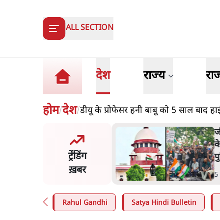
ALL SECTION
देश
राज्य
रा
होम
देश
डीयू के प्रोफेसर हनी बाबू को 5 साल बाद हाई
/
/
य समिति-मेटा की बैठकः मार्क
ज
र्ग ने भारत सरकार से माफी
क
ट्रेंडिंग
प
ख़बर
n
.
देश
5
Rahul Gandhi
Satya Hindi Bulletin