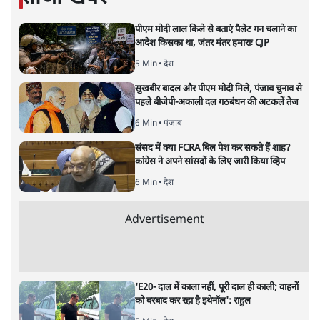
संजीव श्रीवास्तव
की और स्टोरी पढ़ें
भारत-चीन मुठभेड़: भारत सरकार की
कोई दो-टूक प्रतिक्रिया क्यों नहीं आई?
विचार
|
डॉ. वेद प्रताप वैदिक
|
17 JUN, 2020
डॉ. वेद प्रताप वैदिक