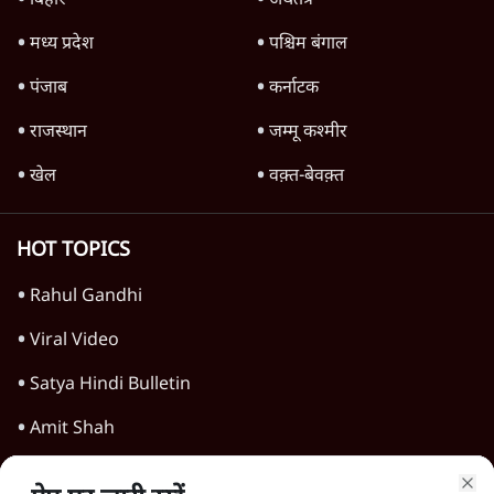
गन चलवाई, सरकार का आरोपों से इंकार
11 Min
•
देश
Advertisement
1224333
देश
पीएम मोदी लाल किले से बताएं पैलेट गन चलाने का
आदेश किसका था, जंतर मंतर हमाराः CJP
5 Min
•
देश
संसद में क्या FCRA बिल पेश कर सकते हैं शाह?
कांग्रेस ने अपने सांसदों के लिए जारी किया व्हिप
6 Min
•
देश
'E20- दाल में काला नहीं, पूरी दाल ही काली; वाहनों
को बरबाद कर रहा है इथेनॉल': राहुल