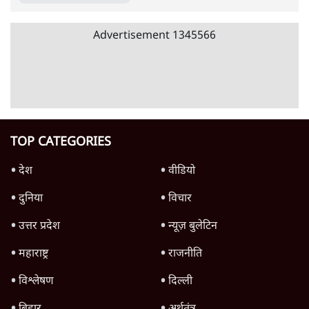
उलटबांसीः राष्ट्र के चरित्र की मरम्मत जारी है
11 Min
•
व्यंग्य/उलटबाँसी
जंतर-मंतर पर युवा आक्रोश के बाद संघ की बेचैनी
क्यों बढ़ी? प्रो. अपूर्वानंद ने बताईं 5 बड़ी वजहें
7 Min
•
विश्लेषण
मैं अपने सारे सर्टिफिकेट दिखाने को तैयार, मोदी जी
भी अपनी डिग्री दिखाएंः दिपके
4 Min
•
देश
Advertisement
'महाराष्ट्र में गैर बीजेपी वोटरों के नामों को काटने की
बड़ी साज़िश'- रोहित पवार का आरोप
4 Min
•
महाराष्ट्र
राहुल गांधी ने कहा- अमित शाह ने ही छात्रों पर पैलेट