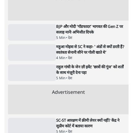
Advertisement
122455
पाठकों की पसन्द
जनता का 2.32 करोड़ रोज़ाना खर्चः योगी सरकार ने
विज्ञापनों पर उड़ाने में मोदी 3.0 को भी पीछे छोड़ा
7 Min
•
उत्तर प्रदेश
शिक्षा संस्थान ‘विद्यार्थी’ नहीं, ‘अनुयायी’ तैयार कर
रहे, राहुल गांधी के बयान से छिड़ी नई बहस
6 Min
•
वक़्त-बेवक़्त
क्या 95 साल पुराने भारतीय सांख्यिकी संस्थान की
स्वायत्तता पर भी अब मंडरा रहा ख़तरा?
8 Min
•
विश्लेषण
Advertisement