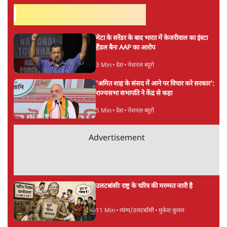
ताजा खबरें
पीएम मोदी लाल किले से बताएं पैलेट गन चलाने का
आदेश किसका था, जंतर मंतर हमाराः CJP
5 Min
•
देश
सुखबीर बादल और पीएम मोदी मिले, पंजाब चुनाव से
पहले बीजेपी-अकाली दल गठबंधन की अटकलें तेज
6 Min
•
पंजाब
संसद में क्या FCRA बिल पेश कर सकते हैं शाह?
कांग्रेस ने अपने सांसदों के लिए जारी किया व्हिप
6 Min
•
देश
Advertisement