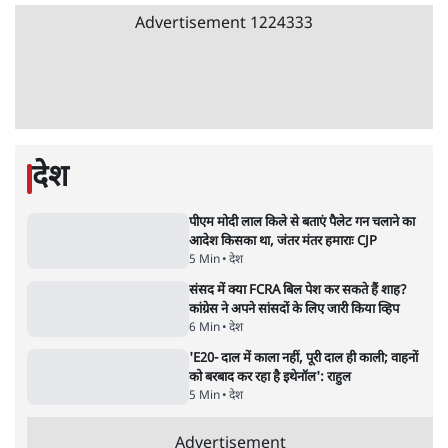
11 Min
•
व्यंग्य/उलटबाँसी
•
मुकेश कुमार
भागवत बोले- 'जेन ज़ी पर आँख मूंदकर भरोसा,
आंदोलन देश-विरोधी नहीं'; अतुल लिमये बोले थे-
'एंटी नेशनल'
6 Min
•
देश
•
नेशनल ब्यूरो
अतीक अहमद के बेटे अबान अहमद की सड़क हादसे
में मौत, जेल में बंद भाई से मिलने जा रहे थे
5 Min
•
उत्तर प्रदेश
•
लखनऊ ब्यूरो
झारखंड के आंदोलनकारी छात्रों ने दबाव बढ़ाया,
सीएम हेमंत सोरेन का इस्तीफा मांगा, 10 को घेरेंगे
विधानसभा
4 Min
•
झारखंड
•
सत्य ब्यूरो
कॉकरोच जनता पार्टी ने की देशव्यापी अभियान की
घोषणा- 'क्या बोलती पब्लिक'
4 Min
•
देश
•
राजनीतिक ब्यूरो