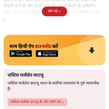
विदेशी बाज़ारों और कच्चे माल की तलाश करता है। इसीलिए
और पढ़ें
इंग्लैंड ने भारत पर विजय प्राप्त की और फ्रांस ने अल्जीरिया और
वियतनाम पर।
सत्य हिन्दी ऐप
डाउनलोड
करें
जस्टिस मार्कंडेय काटजू
जस्टिस मार्कंडेय काटजू भारत के सर्वोच्च न्यायालय के पूर्व न्यायाधीश
हैं।
जस्टिस मार्कंडेय काटजू
की और स्टोरी पढ़ें