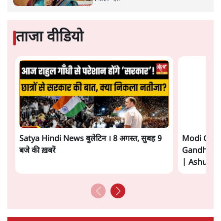
सत्य हिन्दी ऐप
डाउनलोड
करें
डॉ. वेद प्रताप वैदिक
डॉ. वेद प्रताप वैदिक भारत के वरिष्ठ पत्रकार, राजनैतिक विश्लेषक
एवं हिंदीप्रेमी हैं। डॉ. वैदिक अनेक भारतीय व विदेशी शोध-संस्थानों
एवं विश्वविद्यालयों में विज़िटिंग प्रोफ़ेसर रहे हैं।
डॉ. वेद प्रताप वैदिक
की और स्टोरी पढ़ें
अगली खबर लोड हो रही है...