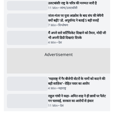
सर्वाधिक पढ़ी गयी खबरें
मेटा के सरेंडर के बाद भारत में केजरीवाल का इंस्टा
हैंडल बैनः AAP का आरोप
3 Min
•
देश
•
नेशनल ब्यूरो
'अमित शाह के संसद में आने पर विचार करे सरकार':
राज्यसभा सभापति ने केंद्र से कहा
5 Min
•
देश
•
नेशनल ब्यूरो
Advertisement
उलटबांसीः राष्ट्र के चरित्र की मरम्मत जारी है