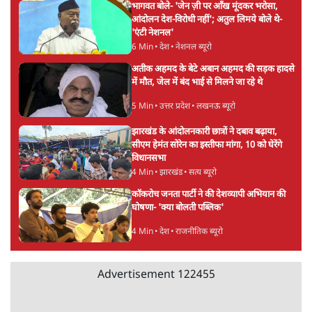
'E20- दाल में काला नहीं, पूरी दाल ही काली; वाहनों
को बरबाद कर रहा है इथेनॉल': राहुल
5 Min
•
देश
UPI पर प्रस्तावित शुल्क के पीछे ट्रंप का दबाव?
वीजा-मास्टरकार्ड को फायदा पहुँचाने की चर्चा
6 Min
•
विश्लेषण
मार्क ज़करबर्ग का माफीनामाः ये बहुत अंदर की बात
है
9 Min
•
विश्लेषण
Advertisement
BJP और मोदी ‘गॉडफादर’ भागवत की Gen Z पर
सलाह मानेंः अभिजीत दिपके
5 Min
•
देश