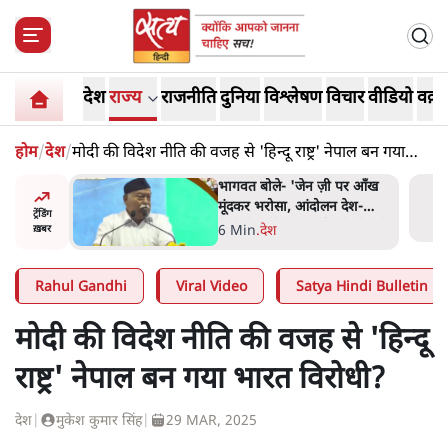
देश
राज्य
राजनीति
दुनिया
विश्लेषण
विचार
वीडियो
वक़्त
होम
/
देश
/
मोदी की विदेश नीति की वजह से 'हिन्दू राष्ट्र' नेपाल बन गया
भारत विरोधी?
्र की मरम्मत
भागवत बोले- 'जेन ज़ी पर आँख
मूंदकर भरोसा, आंदोलन देश-
ट्रेंडिंग
विरोधी नहीं'; अतुल लिमये बोले थे-
सी
6 Min
.
देश
ख़बर
'एंटी नेशनल'
Rahul Gandhi
Viral Video
Satya Hindi Bulletin
मोदी की विदेश नीति की वजह से 'हिन्दू
राष्ट्र' नेपाल बन गया भारत विरोधी?
देश
|
मुकेश कुमार सिंह
|
29 MAR, 2025