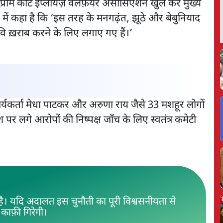
सुप्रीम कोर्ट इंप्लॉयज़ वेलफ़ेयर असोसिएशन खुल कर मुख्य
 में कहा है कि ‘इस तरह के मनगढ़ंत, झूठे और बेबुनियाद
वि ख़राब करने के लिए लगाए गए हैं।’
्यकर्ता मेधा पाटकर और अरुणा राय जैसे 33 मशहूर लोगों
श पर लगे आरोपों की निष्पक्ष जाँच के लिए स्वतंत्र कमेटी
ै। यदि अदालत इस चुनौती का पूरी विश्वसनीयता से
ाफ़ी गिरेगी।