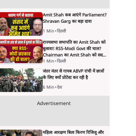
Amit Shah कब आएंगे Parliament?
Shravan Garg का बड़ा दावा
1 Min
•
दिल्ली
राज्यसभा सभापति का Amit Shah को
बुलावा! RSS-Modi Govt की चाल?
Chairman का Amit Shah को सदन
1 Min
•
दिल्ली
में बयान देने का संकेत क्यों? Senior
journalist Vinod Agnihotri ने इसे
जंतर मंतर से गायब ABVP रांची में छात्रों
Modi Government और RSS की
के लिए क्यों प्रोटेस्ट कर रही है
संभावित strategy से जोड़कर बड़ा
सवाल उठाया है।
6 Min
•
देश
Advertisement
महिला आरक्षण बिलः किरण रिजिजू और