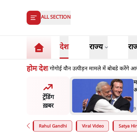
ALL SECTION
देश
राज्य
रा
होम
देश
गोगोई यौन उत्पीड़न मामले में बोबडे करेंगे आ
/
/
और मोदी ‘गॉडफादर’ भागवत
म
en Z पर सलाह मानेंः अभिजीत
अ
ट्रेंडिंग
े
ख़बर
n
.
देश
9
Rahul Gandhi
Viral Video
Satya Hin