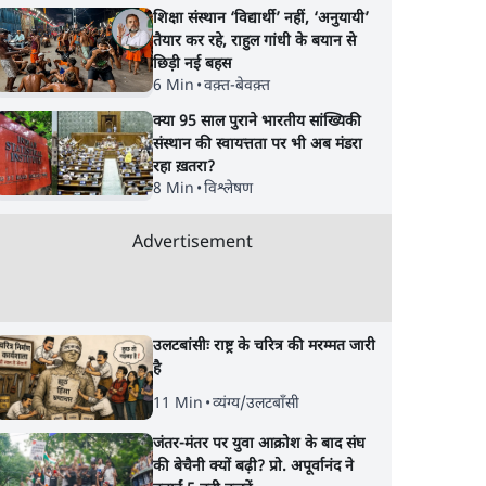
शिक्षा संस्थान ‘विद्यार्थी’ नहीं, ‘अनुयायी’
तैयार कर रहे, राहुल गांधी के बयान से
छिड़ी नई बहस
6 Min
•
वक़्त-बेवक़्त
क्या 95 साल पुराने भारतीय सांख्यिकी
संस्थान की स्वायत्तता पर भी अब मंडरा
रहा ख़तरा?
8 Min
•
विश्लेषण
Advertisement
उलटबांसीः राष्ट्र के चरित्र की मरम्मत जारी
है
11 Min
•
व्यंग्य/उलटबाँसी
जंतर-मंतर पर युवा आक्रोश के बाद संघ
की बेचैनी क्यों बढ़ी? प्रो. अपूर्वानंद ने