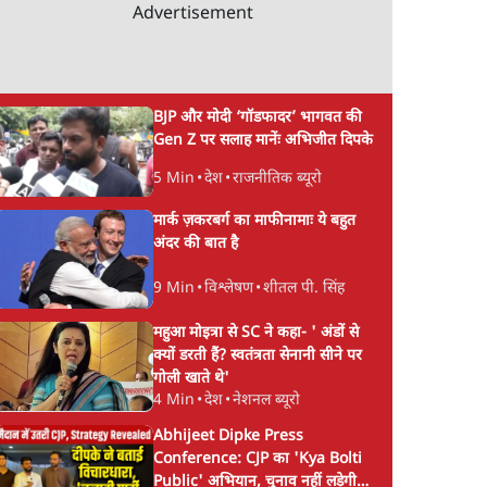
Advertisement
BJP और मोदी ‘गॉडफादर’ भागवत की
Gen Z पर सलाह मानेंः अभिजीत दिपके
5 Min
•
देश
•
राजनीतिक ब्यूरो
मार्क ज़करबर्ग का माफीनामाः ये बहुत
अंदर की बात है
9 Min
•
विश्लेषण
•
शीतल पी. सिंह
महुआ मोइत्रा से SC ने कहा- ' अंडों से
क्यों डरती हैं? स्वतंत्रता सेनानी सीने पर
गोली खाते थे'
4 Min
•
देश
•
नेशनल ब्यूरो
Abhijeet Dipke Press
Conference: CJP का 'Kya Bolti
Public' अभियान, चुनाव नहीं लड़ेगी