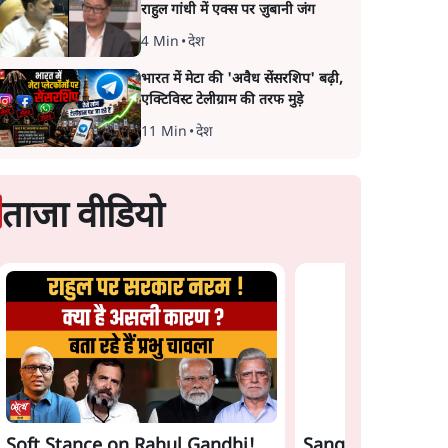
राहुल गांधी में एक्स पर ज़ुबानी जंग
4 Min
•
देश
भारत में मेटा की 'अवैध सेंसरशिप' बढ़ी,
एक्टिविस्ट टेलीग्राम की तरफ मुड़े
11 Min
•
देश
ताजा वीडियो
Soft Stance on Rahul Gandhi!
Sangh Parivar Ri