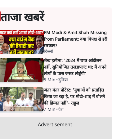
ताजा खबरें
PM Modi & Amit Shah Missing
from Parliament: क्या विपक्ष से डरी
सरकार?
दिल्ली
शेख हसीना: '2024 में छात्र आंदोलन
नहीं, सुनियोजित तख्तापलट था; मैं अपने
लोगों के पास जरूर लौटूंगी'
5 Min
•
दुनिया
जंतर मंतर प्रोटेस्ट: 'युवाओं को प्रताड़ित
किया जा रहा है, पर मोदी-शाह में बोलने
की हिम्मत नहीं'- राहुल
7 Min
•
देश
Advertisement