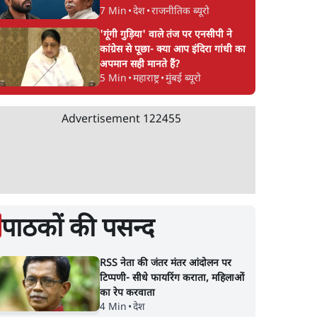
7 Min
•
देश
•
राजनीतिक ब्यूरो
'गूंगी गुड़िया' वाले तंज पर एनसीपी ने
कांग्रेस से पूछा- क्या आप इंदिरा गांधी का
अपमान सही मानते हैं?
5 Min
•
महाराष्ट्र
•
मुंबई ब्यूरो
Advertisement
122455
पाठकों की पसन्द
RSS नेता की जंतर मंतर आंदोलन पर
टिप्पणी- सीधे फायरिंग कराता, महिलाओं
का रेप करवाता
4 Min
•
देश