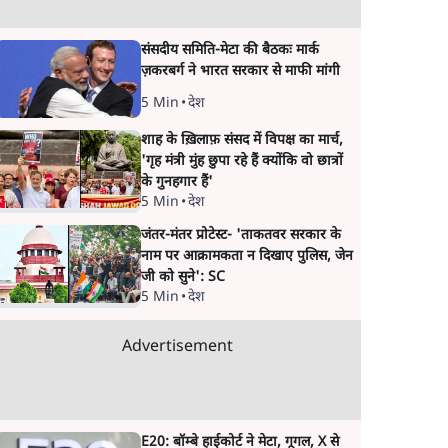
संसदीय समिति-मेटा की बैठकः मार्क
ज़करबर्ग ने भारत सरकार से माफी मांगी
5 Min
•
देश
शाह के ख़िलाफ़ संसद में विपक्ष का मार्च,
'गृह मंत्री मुंह छुपा रहे हैं क्योंकि वो छात्रों
के गुनहगार हैं'
5 Min
•
देश
जंतर-मंतर प्रोटेस्ट- 'ताकतवर सरकार के
नाम पर आक्रामकता न दिखाए पुलिस, जेन
जी को सुने': SC
5 Min
•
देश
Advertisement
E20: बॉम्बे हाईकोर्ट ने मेटा, गूगल, X से