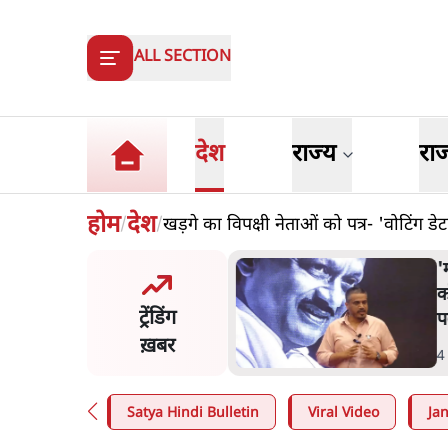
ALL SECTION
देश
राज्य
रा
होम
देश
खड़गे का विपक्षी नेताओं को पत्र- 'वोटिंग 
/
/
र ने डाबर शहद, गाय के घी और
'म
्य उत्पाद की बिक्री पर रोक
क
ट्रेंडिंग
प
ख़बर
n
.
देश
4
Satya Hindi Bulletin
Viral Video
Ja