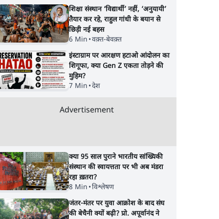
शिक्षा संस्थान ‘विद्यार्थी’ नहीं, ‘अनुयायी’
तैयार कर रहे, राहुल गांधी के बयान से
छिड़ी नई बहस
6 Min
•
वक़्त-बेवक़्त
इंस्टाग्राम पर आरक्षण हटाओ आंदोलन का
शिगूफा, क्या Gen Z एकता तोड़ने की
मुहिम?
7 Min
•
देश
Advertisement
क्या 95 साल पुराने भारतीय सांख्यिकी
संस्थान की स्वायत्तता पर भी अब मंडरा
रहा ख़तरा?
8 Min
•
विश्लेषण
जंतर-मंतर पर युवा आक्रोश के बाद संघ
'ताकतवर
E20: बॉम्बे हाईकोर्ट ने मेटा,
SIAM ने पहले सरकार 
की बेचैनी क्यों बढ़ी? प्रो. अपूर्वानंद ने