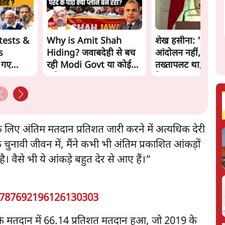
tests &
Why is Amit Shah
शेख हसीना: '2024 में
s
Hiding? जवाबदेही से बच
आंदोलन नहीं, सुनिय
 गए
रही Modi Govt या कोई
तख्तापलट था; मैं अपन
नई चाल? | The Daily
के पास जरूर लौटूंगी'
aat
Show
के लिए अंतिम मतदान प्रतिशत जारी करने में अत्यधिक देरी
 चुनावी जीवन में, मैंने कभी भी अंतिम प्रकाशित आंकड़ों
है। वैसे भी ये आंकड़े बहुत देर से आए हैं।“
1787692196126130303
े मतदान में 66.14 प्रतिशत मतदान हुआ, जो 2019 के