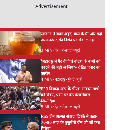
Advertisement
सरकार ने डाबर शहद, गाय के घी और कई
अन्य उत्पाद की बिक्री पर रोक लगाई
3 Min
•
देश
•
नेशनल ब्यूरो
'महाराष्ट्र में गैर बीजेपी वोटरों के नामों को
काटने की बड़ी साज़िश'- रोहित पवार का
आरोप
4 Min
•
महाराष्ट्र
•
मुंबई ब्यूरो
E20 विवादः आप के पीएम आवास मार्च
को रोका, धरने पर बैठे केजरीवाल-
सिसोदिया
5 Min
•
देश
•
नेशनल ब्यूरो
RSS जेन अल्फा संवादः दिपके ने कहा-
70-80 साल के बुजुर्ग से जेन जी को क्या
मिलेगा