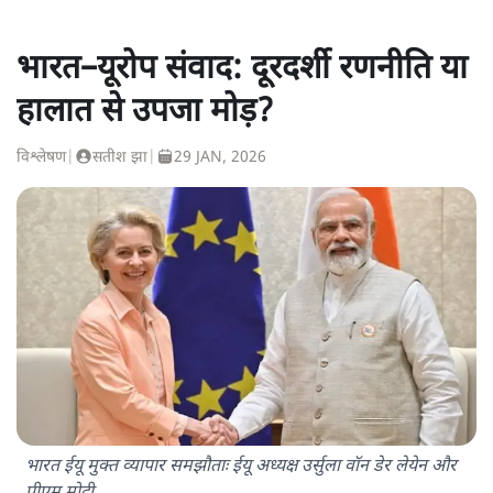
भारत–यूरोप संवाद: दूरदर्शी रणनीति या
हालात से उपजा मोड़?
विश्लेषण
|
सतीश झा
|
29 JAN, 2026
भारत ईयू मुक्त व्यापार समझौताः ईयू अध्यक्ष उर्सुला वॉन डेर लेयेन और