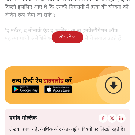
दिल्ली इसलिए आए थे कि उनकी निगरानी में हत्या की योजना को
अंतिम रूप दिया जा सके ?
'द मर्डरर, द मोनार्क एंड द फ़कीर : अ न्यू इनवेस्टीगेशन ऑफ़
और पढ़ें
महात्मा गांधी असेशिनेशन' नामक किताब से ये सवाल उठते हैं।
सत्य हिन्दी ऐप
डाउनलोड
करें
प्रमोद मल्लिक
लेखक पत्रकार हैं, आर्थिक और अंतरराष्ट्रीय विषयों पर लिखते रहते हैं।