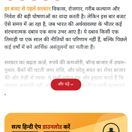
हर बजट से पहले सरकार
विकास, रोजगार, गरीब कल्याण और
निवेश की बड़ी घोषणाओं का वादा करती है। लेकिन इस बार बजट
ऐसे समय में आ रहा है, जब भारत की अर्थव्यवस्था के भीतर कई
संरचनात्मक दबाव एक साथ उभर आए हैं। ये दबाव किसी एक
तिमाही या एक साल की नीतियों का परिणाम नहीं हैं, बल्कि पिछले
कई वर्षों में बने आर्थिक असंतुलनों का नतीजा हैं।
सरकार का बढ़ता कर्ज़, रुपये की कमजोरी, बॉन्ड बाजार में उथल–
पुथल, बैंकों की घटती जमा राशि, और घरेलू बचत का शेयर बाजार
की ओर तेज़ी से जाना- ये सभी संकेत इस ओर इशारा करते हैं कि
और पढ़ें
समस्या अस्थायी नहीं, बल्कि गहरी और प्रणालीगत यानी स्ट्रक्चरल
है।
सत्य हिन्दी ऐप
डाउनलोड
करें