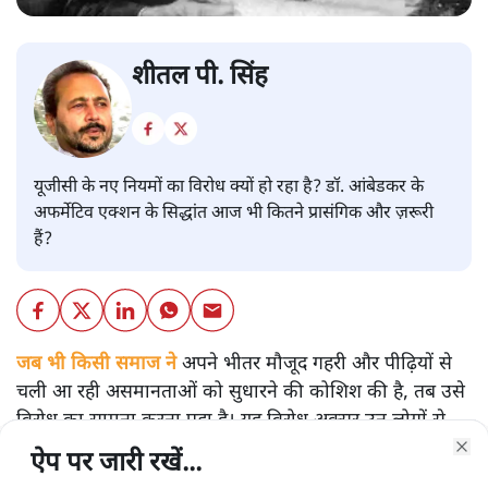
शीतल पी. सिंह
यूजीसी के नए नियमों का विरोध क्यों हो रहा है? डॉ. आंबेडकर के
अफर्मेटिव एक्शन के सिद्धांत आज भी कितने प्रासंगिक और ज़रूरी
हैं?
जब भी किसी समाज ने
अपने भीतर मौजूद गहरी और पीढ़ियों से
चली आ रही असमानताओं को सुधारने की कोशिश की है, तब उसे
विरोध का सामना करना पड़ा है। यह विरोध अक्सर उन लोगों से
आया है, जिन्हें उस असमान व्यवस्था से लाभ मिलता रहा है। यह न
ऐप पर जारी रखें...
ऐप पर जारी रखें...
ऐप पर जारी रखें...
ऐप पर जारी रखें...
ऐप पर जारी रखें...
ऐप पर जारी रखें...
ऐप पर जारी रखें...
Clo
Clo
Clo
Clo
Clo
Clo
Clo
तो नई बात है और न ही केवल भारत तक सीमित है। पूरी मानव