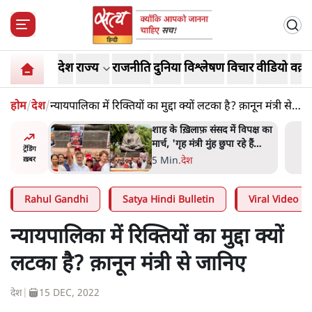
देश
राज्य
राजनीति
दुनिया
विश्लेषण
विचार
वीडियो
वक़्त
होम
/
देश
/
न्यायपालिका में रिक्तियों का मुद्दा क्यों लटका है? क़ानून मंत्री से
जानिए
 आने पर
शाह के ख़िलाफ़ संसद में विपक्ष का
ज्यसभा
मार्च, 'गृह मंत्री मुंह छुपा रहे हैं
ट्रेंडिंग
क्योंकि वो छात्रों के गुनहगार हैं'
5 Min
.
देश
ख़बर
Rahul Gandhi
Satya Hindi Bulletin
Viral Video
न्यायपालिका में रिक्तियों का मुद्दा क्यों
लटका है? क़ानून मंत्री से जानिए
देश
|
15 DEC, 2022