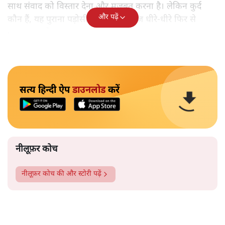
साथ संवाद को विस्तार देना और मजबूत करना है। लेकिन कुर्द
और पढ़ें
कौन हैं, यह पुराना पड़ोसी जिसे भारत आज धीरे-धीरे फिर से
पहचान रहा है?
सत्य हिन्दी ऐप
डाउनलोड
करें
नीलूफ़र कोच
नीलूफ़र कोच
की और स्टोरी पढ़ें