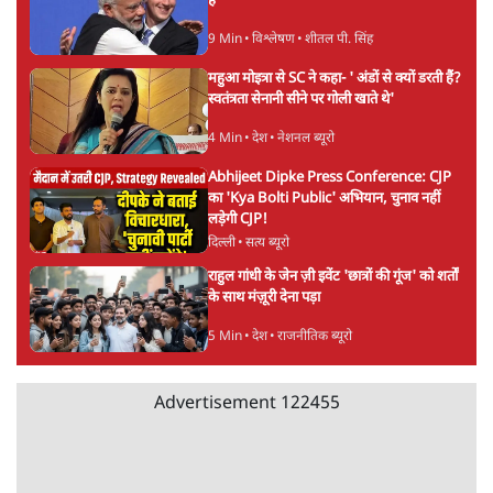
सर्वाधिक पढ़ी गयी खबरें
UPI पर प्रस्तावित शुल्क के पीछे ट्रंप का दबाव?
वीजा-मास्टरकार्ड को फायदा पहुँचाने की चर्चा
6 Min
•
विश्लेषण
•
नेशनल ब्यूरो
'E20- दाल में काला नहीं, पूरी दाल ही काली; वाहनों
को बरबाद कर रहा है इथेनॉल': राहुल
5 Min
•
देश
•
नेशनल ब्यूरो
Advertisement
BJP और मोदी ‘गॉडफादर’ भागवत की Gen Z पर
सलाह मानेंः अभिजीत दिपके