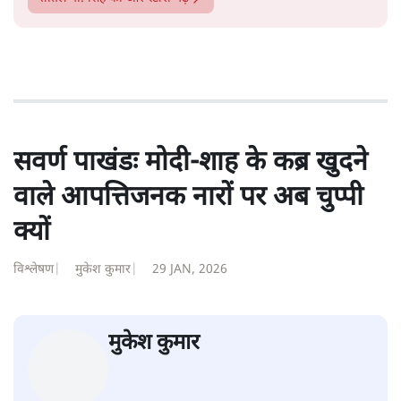
शीतल पी. सिंह
1984 से अमर उजाला, चौथी दुनिया, इंडिया टुडे, समय सूत्रधार,
स्वतंत्र भारत, दैनिक जागरण आदि में 1993 तक लगातार रिपोर्टिंग
की। इसके बाद पारिवारिक व्यवसाय में क़रीब दो दशक गुज़ारने के
बाद पत्रकारिता में पुनर्वापसी को प्रयासरत। बीच में 2010-11 में
'समकाल' पाक्षिक समाचार पत्रिका का क़रीब एक वर्ष प्रकाशन किया
।
शीतल पी. सिंह
की और स्टोरी पढ़ें
सवर्ण पाखंडः मोदी-शाह के कब्र खुदने