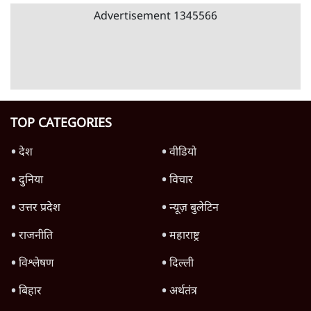
Advertisement
झारखंड में छात्र नेताओं और सरकार की बातचीत
बेनतीजा, आंदोलन जारी
5 Min
•
देश
पीएम मोदी लाल किले से बताएं पैलेट गन चलाने का
आदेश किसका था, जंतर मंतर हमाराः CJP
5 Min
•
देश
संसद में क्या FCRA बिल पेश कर सकते हैं शाह?
कांग्रेस ने अपने सांसदों के लिए जारी किया व्हिप
6 Min
•
देश
Advertisement
'E20- दाल में काला नहीं, पूरी दाल ही काली; वाहनों