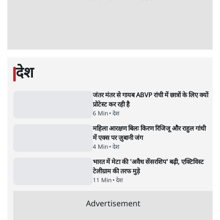
उलटबांसीः राष्ट्र के चरित्र की मरम्मत जारी है
11 Min
•
व्यंग्य/उलटबाँसी
जंतर-मंतर पर युवा आक्रोश के बाद संघ की बेचैनी
क्यों बढ़ी? प्रो. अपूर्वानंद ने बताईं 5 बड़ी वजहें
7 Min
•
विश्लेषण
मैं अपने सारे सर्टिफिकेट दिखाने को तैयार, मोदी जी
भी अपनी डिग्री दिखाएंः दिपके
4 Min
•
देश
Advertisement
'महाराष्ट्र में गैर बीजेपी वोटरों के नामों को काटने की
बड़ी साज़िश'- रोहित पवार का आरोप
4 Min
•
महाराष्ट्र
पीएम केयर्स फंडः मार्च 2023 के बाद कोई हिसाब-
किताब नहीं, द हिन्दू की पड़ताल