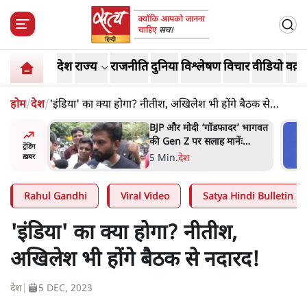
देश
राज्य
राजनीति
दुनिया
विश्लेषण
विचार
वीडियो
वक़्त
होम
/
देश
/
'इंडिया' का क्या होगा? नीतीश, अखिलेश भी होंगे बैठक से
नदारद!
र’ भागवत
मार्क ज़करबर्ग का माफीनामाः ये
ेंः
बहुत अंदर की बात है
ट्रेंडिंग
9 Min
.
विश्लेषण
ख़बर
Rahul Gandhi
Viral Video
Satya Hindi Bulletin
'इंडिया' का क्या होगा? नीतीश,
अखिलेश भी होंगे बैठक से नदारद!
देश
|
5 DEC, 2023