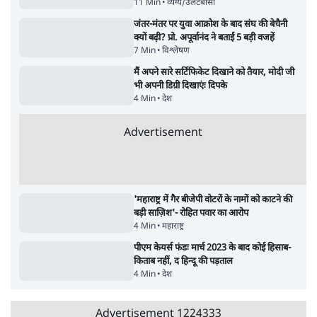
पाठकों की पसन्द
जनता का 2.32 करोड़ रोज़ाना खर्चः योगी सरकार ने
विज्ञापनों पर उड़ाने में मोदी 3.0 को भी पीछे छोड़ा
7 Min
•
उत्तर प्रदेश
शिक्षा संस्थान ‘विद्यार्थी’ नहीं, ‘अनुयायी’ तैयार कर
रहे, राहुल गांधी के बयान से छिड़ी नई बहस
6 Min
•
वक़्त-बेवक़्त
क्या 95 साल पुराने भारतीय सांख्यिकी संस्थान की
स्वायत्तता पर भी अब मंडरा रहा ख़तरा?
8 Min
•
विश्लेषण
Advertisement