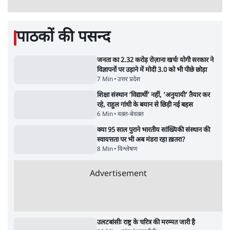
5 Min
•
देश
•
राजनीतिक ब्यूरो
मार्क ज़करबर्ग का माफीनामाः ये बहुत अंदर की बात
है
9 Min
•
विश्लेषण
•
शीतल पी. सिंह
महुआ मोइत्रा से SC ने कहा- ' अंडों से क्यों डरती हैं?
स्वतंत्रता सेनानी सीने पर गोली खाते थे'
4 Min
•
देश
•
नेशनल ब्यूरो
Abhijeet Dipke Press Conference: CJP
का 'Kya Bolti Public' अभियान, चुनाव नहीं
लड़ेगी CJP!
दिल्ली
•
सत्य ब्यूरो
राहुल गांधी के जेन ज़ी इवेंट 'छात्रों की गूंज' को शर्तों
के साथ मंज़ूरी देना पड़ा
5 Min
•
देश
•
राजनीतिक ब्यूरो
Advertisement
122455