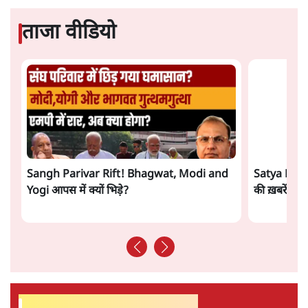
में एक्स पर ज़ुबानी जंग
4 Min
•
देश
भारत में मेटा की 'अवैध सेंसरशिप' बढ़ी, एक्टिविस्ट
टेलीग्राम की तरफ मुड़े
11 Min
•
देश
झारखंड में छात्र नेताओं और सरकार की बातचीत
बेनतीजा, आंदोलन जारी
5 Min
•
देश
Advertisement
पीएम मोदी लाल किले से बताएं पैलेट गन चलाने का
आदेश किसका था, जंतर मंतर हमाराः CJP
5 Min
•
देश
सुखबीर बादल और पीएम मोदी मिले, पंजाब चुनाव से