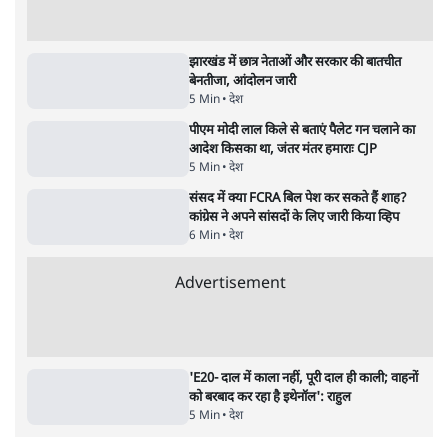
4 Min
•
देश
Advertisement
1224333
देश
जंतर मंतर से गायब ABVP रांची में छात्रों के लिए क्यों
प्रोटेस्ट कर रही है
6 Min
•
देश
महिला आरक्षण बिलः किरण रिजिजू और राहुल गांधी
में एक्स पर ज़ुबानी जंग
4 Min
•
देश
भारत में मेटा की 'अवैध सेंसरशिप' बढ़ी, एक्टिविस्ट
टेलीग्राम की तरफ मुड़े
11 Min
•
देश