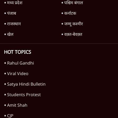
को बरबाद कर रहा है इथेनॉल': राहुल
5 Min
•
देश
Advertisement
1345566
TOP CATEGORIES
देश
वीडियो
दुनिया
विचार
उत्तर प्रदेश
न्यूज़ बुलेटिन
राजनीति
महाराष्ट्र
विश्लेषण
दिल्ली