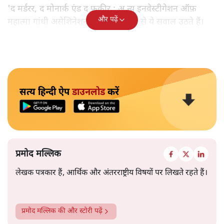
'द मर्डरर, द मोनार्क एंड द फ़कीर : अ न्यू इनवेस्टीगेशन ऑफ़
और पढ़ें
महात्मा गांधी असेशिनेशन' नामक किताब से ये सवाल उठते हैं।
सत्य हिन्दी ऐप
डाउनलोड
करें
प्रमोद मल्लिक
लेखक पत्रकार हैं, आर्थिक और अंतरराष्ट्रीय विषयों पर लिखते रहते हैं।
प्रमोद मल्लिक
की और स्टोरी पढ़ें