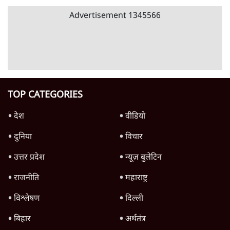
3 Min
•
देश
राहुल गांधी ने प्रयागराज में जेन ज़ी को झकझोरा- 3D
संदेश- दर्द, डेटा, दौलत
6 Min
•
देश
Advertisement
जंतर मंतर से गायब ABVP रांची में छात्रों के लिए क्यों
प्रोटेस्ट कर रही है
6 Min
•
देश
Advertisement
1345566