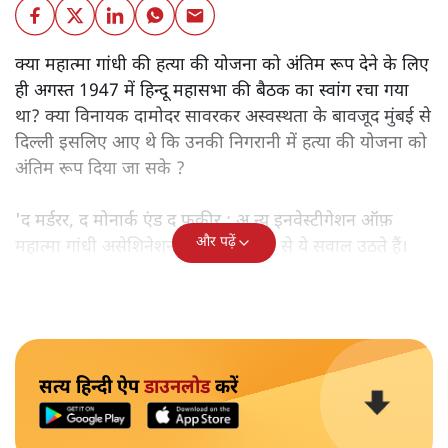
क्या महात्मा गांधी की हत्या की योजना को अंतिम रूप देने के लिए
ही अगस्त 1947 में हिन्दू महासभा की बैठक का स्वांग रचा गया
था? क्या विनायक दामोदर सावरकर अस्वस्थता के बावजूद मुंबई से
दिल्ली इसलिए आए थे कि उनकी निगरानी में हत्या की योजना को
अंतिम रूप दिया जा सके ?
'द मर्डरर, द मोनार्क एंड द फ़कीर : अ न्यू इनवेस्टीगेशन ऑफ़
और पढ़ें
महात्मा गांधी असेशिनेशन' नामक किताब से ये सवाल उठते हैं।
सत्य हिन्दी ऐप
डाउनलोड
करें