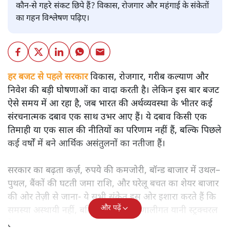
कौन-से गहरे संकट छिपे हैं? विकास, रोजगार और महंगाई के संकेतों
का गहन विश्लेषण पढ़िए।
हर बजट से पहले सरकार
विकास, रोजगार, गरीब कल्याण और
निवेश की बड़ी घोषणाओं का वादा करती है। लेकिन इस बार बजट
ऐसे समय में आ रहा है, जब भारत की अर्थव्यवस्था के भीतर कई
संरचनात्मक दबाव एक साथ उभर आए हैं। ये दबाव किसी एक
तिमाही या एक साल की नीतियों का परिणाम नहीं हैं, बल्कि पिछले
कई वर्षों में बने आर्थिक असंतुलनों का नतीजा हैं।
सरकार का बढ़ता कर्ज़, रुपये की कमजोरी, बॉन्ड बाजार में उथल–
पुथल, बैंकों की घटती जमा राशि, और घरेलू बचत का शेयर बाजार
की ओर तेज़ी से जाना- ये सभी संकेत इस ओर इशारा करते हैं कि
और पढ़ें
समस्या अस्थायी नहीं, बल्कि गहरी और प्रणालीगत यानी स्ट्रक्चरल
है।