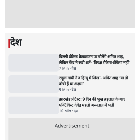
Advertisement
'महाराष्ट्र में गैर बीजेपी वोटरों के नामों को काटने की
बड़ी साज़िश'- रोहित पवार का आरोप
4 Min
•
महाराष्ट्र
जंतर-मंतर प्रदर्शन को RSS ने बताया 'राष्ट्रविरोधी',
अतुल लिमये बोले- इसकी 'केस स्टडी' हो
5 Min
•
देश
Advertisement
1224333
देश