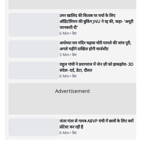
दिल्ली प्रोटेस्ट क्रैकडाउन पर बोलेंगे अमित शाह,
लेकिन केंद्र ने रखी शर्त- 'विपक्ष रोकेगा-टोकेगा नहीं'
7 Min
•
देश
राहुल गांधी ने द हिन्दू में लिखा- अमित शाह ‘या तो
दोषी हैं या अक्षम’
9 Min
•
देश
झारखंड प्रोटेस्ट: 9 दिन की भूख हड़ताल के बाद
एक्टिविस्ट देवेंद्र महतो अस्पताल में भर्ती
10 Min
•
देश
Advertisement
उमर खालिद की किताब पर चर्चा के लिए
ऑडिटोरियम की बुकिंग JNU ने रद्द की, कहा- 'अधूरी
जानकारी दी'
6 Min
•
देश
अयोध्या राम मंदिर चढ़ावा चोरी मामले की जांच पूरी,
अगले महीने दाखिल होगी चार्जशीट