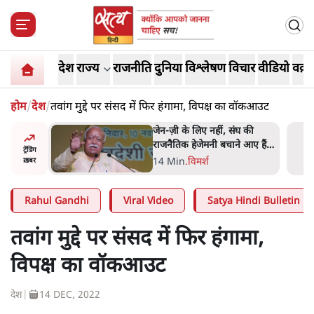
देश
राज्य
राजनीति
दुनिया
विश्लेषण
विचार
वीडियो
वक़्त
होम
/
देश
/
तवांग मुद्दे पर संसद में फिर हंगामा, विपक्ष का वॉकआउट
ंघ की
ईरान ने जारी किया मुजतबा
े आए हैं
खामेनेई का वीडियो; स्वास्थ्य पर
ट्रेंडिंग
इसराइली मीडिया में चल रही थीं
7 Min
.
दुनिया
ख़बर
अफवाहें
Rahul Gandhi
Viral Video
Satya Hindi Bulletin
तवांग मुद्दे पर संसद में फिर हंगामा,
विपक्ष का वॉकआउट
देश
|
14 DEC, 2022