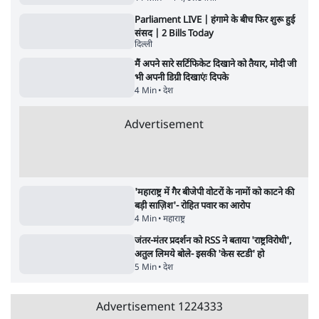
शिक्षा संस्थान ‘विद्यार्थी’ नहीं, ‘अनुयायी’ तैयार कर
रहे, राहुल गांधी के बयान से छिड़ी नई बहस
6 Min
•
वक़्त-बेवक़्त
क्या 95 साल पुराने भारतीय सांख्यिकी संस्थान की
स्वायत्तता पर भी अब मंडरा रहा ख़तरा?
8 Min
•
विश्लेषण
Advertisement
उलटबांसीः राष्ट्र के चरित्र की मरम्मत जारी है
11 Min
•
व्यंग्य/उलटबाँसी
Parliament LIVE | हंगामे के बीच फिर शुरू हुई
संसद | 2 Bills Today
दिल्ली
मैं अपने सारे सर्टिफिकेट दिखाने को तैयार, मोदी जी
भी अपनी डिग्री दिखाएंः दिपके
4 Min
•
देश