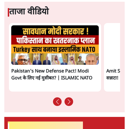
Advertisement
आरएसएस जितना घोर जातिवाद तो कहीं नहीं,
भागवत की हिन्दू एकता हवाहवाई
7 Min
•
वक़्त-बेवक़्त
सरकारी जेन जी बनो और मौज़ करो!
9 Min
•
व्यंग्य/उलटबाँसी
ताजा वीडियो