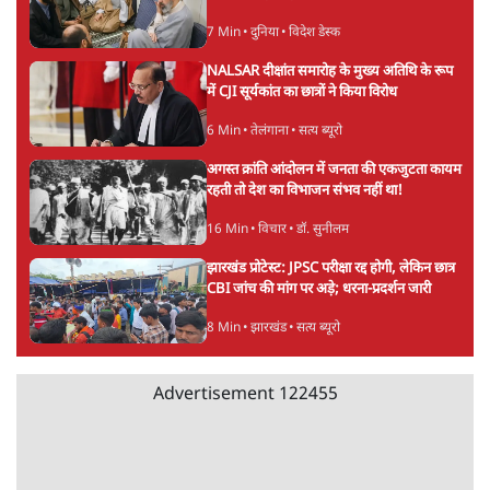
8 Min
•
पश्चिम बंगाल
•
कोलकाता ब्यूरो
Advertisement
जेन-ज़ी के लिए नहीं, संघ की राजनैतिक हेजेमनी
बचाने आए हैं मोहन भागवत!
14 Min
•
विमर्श
•
वंदिता मिश्रा
ईरान ने जारी किया मुजतबा खामेनेई का वीडियो;
स्वास्थ्य पर इसराइली मीडिया में चल रही थीं अफवाहें
7 Min
•
दुनिया
•
विदेश डेस्क
NALSAR दीक्षांत समारोह के मुख्य अतिथि के रूप
में CJI सूर्यकांत का छात्रों ने किया विरोध
6 Min
•
तेलंगाना
•
सत्य ब्यूरो
अगस्त क्रांति आंदोलन में जनता की एकजुटता कायम