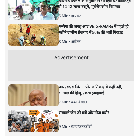
को कटघरे में खड़ा किया:- ‘छात्रों पर बल प्रयोग
गलत’
8 Min
•
राजनीति
Advertisement
दिल्ली प्रोटेस्ट क्रैकडाउन पर बोलेंगे अमित शाह,
लेकिन केंद्र ने रखी शर्त- 'विपक्ष रोकेगा-टोकेगा नहीं'
7 Min
•
देश
झारखंड पेपर लीक अनुमान से भी बड़ाः 67 कैंडिडेट्स
से 12-12 लाख वसूले, पूर्व चेयरमैन गिरफ्तार
5 Min
•
झारखंड
मनरेगा की जगह आए VB G-RAM-G में पहले ही
महीने ग्रामीण रोजगार में 50% की भारी गिरावट
8 Min
•
अर्थतंत्र