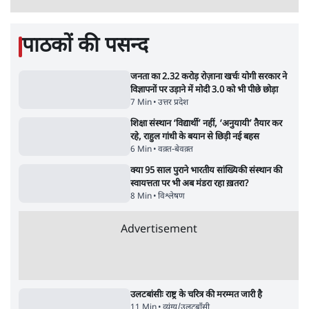
रहती तो देश का विभाजन संभव नहीं था!
16 Min
•
विचार
•
डॉ. सुनीलम
झारखंड प्रोटेस्ट: JPSC परीक्षा रद्द होगी, लेकिन छात्र
CBI जांच की मांग पर अड़े; धरना-प्रदर्शन जारी
8 Min
•
झारखंड
•
सत्य ब्यूरो
Advertisement
122455
पाठकों की पसन्द
जनता का 2.32 करोड़ रोज़ाना खर्चः योगी सरकार ने
विज्ञापनों पर उड़ाने में मोदी 3.0 को भी पीछे छोड़ा
7 Min
•
उत्तर प्रदेश