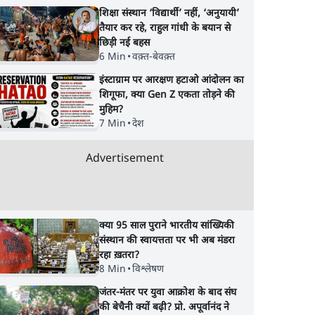
शिक्षा संस्थान ‘विद्यार्थी’ नहीं, ‘अनुयायी’
तैयार कर रहे, राहुल गांधी के बयान से
छिड़ी नई बहस
6 Min
•
वक़्त-बेवक़्त
इंस्टाग्राम पर आरक्षण हटाओ आंदोलन का
शिगूफा, क्या Gen Z एकता तोड़ने की
मुहिम?
7 Min
•
देश
Advertisement
क्या 95 साल पुराने भारतीय सांख्यिकी
संस्थान की स्वायत्तता पर भी अब मंडरा
रहा ख़तरा?
8 Min
•
विश्लेषण
जंतर-मंतर पर युवा आक्रोश के बाद संघ
की बेचैनी क्यों बढ़ी? प्रो. अपूर्वानंद ने