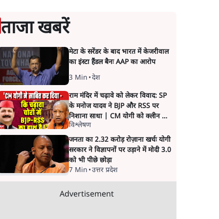
ताजा खबरें
मेटा के सरेंडर के बाद भारत में केजरीवाल
का इंस्टा हैंडल बैनः AAP का आरोप
3 Min
•
देश
राम मंदिर में चढ़ावे को लेकर विवाद: SP
के मनोज यादव ने BJP और RSS पर
निशाना साधा | CM योगी को क्लीन चिट
विश्लेषण
मिली
जनता का 2.32 करोड़ रोज़ाना खर्चः योगी
सरकार ने विज्ञापनों पर उड़ाने में मोदी 3.0
को भी पीछे छोड़ा
7 Min
•
उत्तर प्रदेश
Advertisement