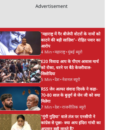
Advertisement
'महाराष्ट्र में गैर बीजेपी वोटरों के नामों को
काटने की बड़ी साज़िश'- रोहित पवार का
आरोप
4 Min
•
महाराष्ट्र
•
मुंबई ब्यूरो
E20 विवादः आप के पीएम आवास मार्च
को रोका, धरने पर बैठे केजरीवाल-
सिसोदिया
5 Min
•
देश
•
नेशनल ब्यूरो
RSS जेन अल्फा संवादः दिपके ने कहा-
70-80 साल के बुजुर्ग से जेन जी को क्या
मिलेगा
7 Min
•
देश
•
राजनीतिक ब्यूरो
'गूंगी गुड़िया' वाले तंज पर एनसीपी ने
कांग्रेस से पूछा- क्या आप इंदिरा गांधी का
अपमान सही मानते हैं?