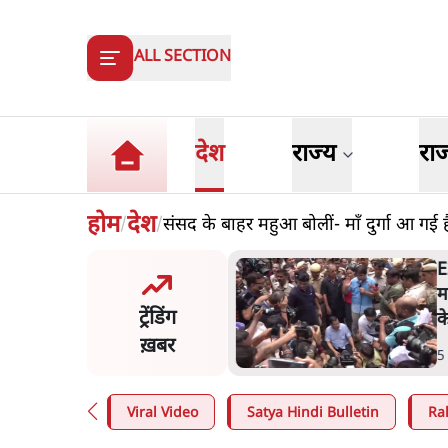
ALL SECTION
देश
राज्य
रा
होम
देश
संसद के बाहर महुआ बोलीं- माँ दुर्गा आ गई है
/
/
ष्ट्र में गैर बीजेपी वोटरों के नामों
E
टने की बड़ी साज़िश'- रोहित
म
ट्रेंडिंग
 का आरोप
क
ख़बर
n
.
महाराष्ट्र
5
Viral Video
Satya Hindi Bulletin
Ra