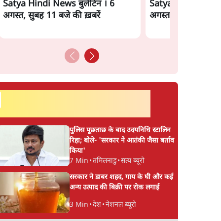
Satya Hindi News बुलेटिन । 6
Satya Hindi News 
s
जनता का 2.32 करोड़
शेख हसीना की प्रेस कॉन्फ्
अगस्त, सुबह 11 बजे की ख़बरें
अगस्त, सुबह 9 बजे की
सुबह 9
रोज़ाना खर्चः योगी सरकार ने
में शामिल हुए क्रिकेटर
विज्ञापनों पर उड़ाने में मोदी
शाकिब अल हसन के घर
3.0 को भी पीछे छोड़ा
पेट्रोल बम से हमला
सर्वाधिक पढ़ी गयी खबरें
पुलिस पूछताछ के बाद उदयनिधि स्टालिन
रिहा; बोले- 'सरकार ने आतंकी जैसा बर्ताव
किया'
7 Min
•
तमिलनाडु
•
सत्य ब्यूरो
सरकार ने डाबर शहद, गाय के घी और कई
अन्य उत्पाद की बिक्री पर रोक लगाई
3 Min
•
देश
•
नेशनल ब्यूरो