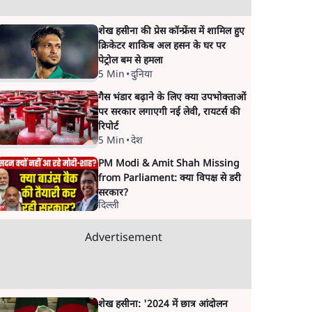
शेख हसीना की प्रेस कॉन्फ्रेंस में शामिल हुए
क्रिकेटर शाकिब अल हसन के घर पर
पेट्रोल बम से हमला
5 Min
•
दुनिया
गैस भंडार बढ़ाने के लिए क्या उपभोक्ताओं
पर सरकार लगाएगी नई लेवी, रायटर्स की
रिपोर्ट
5 Min
•
देश
PM Modi & Amit Shah Missing
from Parliament: क्या विपक्ष से डरी
सरकार?
दिल्ली
Advertisement
शेख हसीना: '2024 में छात्र आंदोलन