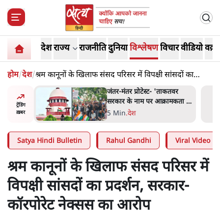
देश
राज्य
राजनीति
दुनिया
विश्लेषण
विचार
वीडियो
वक़्त
होम
/
देश
/
श्रम कानूनों के खिलाफ संसद परिसर में विपक्षी सांसदों का
प्रदर्शन, सरकार-कॉरपोरेट नेक्सस का आरोप
ाकतवर
जंतर मंतर प्रोटेस्ट: 'युवाओं को
रामकता न
प्रताड़ित किया जा रहा है, पर मोदी-
ट्रेंडिंग
ो सुने':
शाह में बोलने की हिम्मत नहीं'-
7 Min
.
देश
ख़बर
राहुल
Satya Hindi Bulletin
Rahul Gandhi
Viral Video
श्रम कानूनों के खिलाफ संसद परिसर में
विपक्षी सांसदों का प्रदर्शन, सरकार-
कॉरपोरेट नेक्सस का आरोप