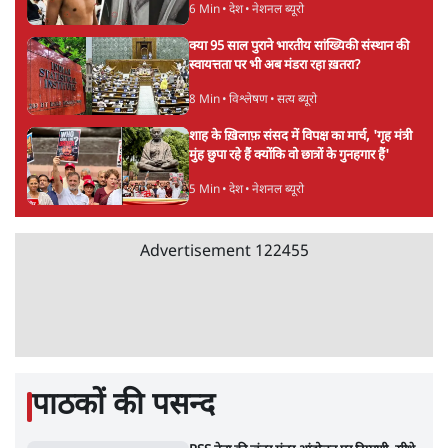
अतीक अहमद के बेटे अबान अहमद की सड़क हादसे
में मौत, जेल में बंद भाई से मिलने जा रहे थे
5 Min
•
उत्तर प्रदेश
उलटबांसीः राष्ट्र के चरित्र की मरम्मत जारी है
11 Min
•
व्यंग्य/उलटबाँसी
'अमित शाह के संसद में आने पर विचार करे सरकार':
राज्यसभा सभापति ने केंद्र से कहा
5 Min
•
देश
Advertisement
कॉकरोच जनता पार्टी ने की देशव्यापी अभियान की
घोषणा- 'क्या बोलती पब्लिक'
4 Min
•
देश