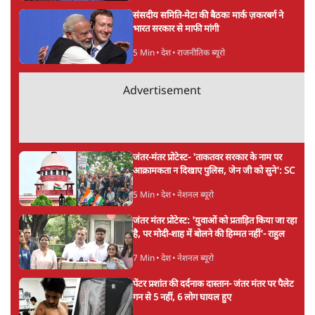
ताजा खबरें
Abhijeet Dipke Press Conference: CJP
का 'Kya Bolti Public' अभियान, चुनाव नहीं
लड़ेगी CJP!
दिल्ली
Urmilesh Exposes Voter List Plan: क्या
पिछड़ों और दलितों का वोट काट देगी BJP?
विश्लेषण
भागवत बोले- 'जेन ज़ी पर आँख मूंदकर भरोसा,
आंदोलन देश-विरोधी नहीं'; अतुल लिमये बोले थे-
'एंटी नेशनल'
6 Min
•
देश
Advertisement