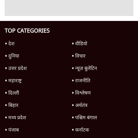
Advertisement
जनता का 2.32 करोड़ रोज़ाना खर्चः योगी सरकार ने
विज्ञापनों पर उड़ाने में मोदी 3.0 को भी पीछे छोड़ा
7 Min
•
उत्तर प्रदेश
क्या 95 साल पुराने भारतीय सांख्यिकी संस्थान की
स्वायत्तता पर भी अब मंडरा रहा ख़तरा?
8 Min
•
विश्लेषण
जंतर-मंतर पर युवा आक्रोश के बाद संघ की बेचैनी
क्यों बढ़ी? प्रो. अपूर्वानंद ने बताईं 5 बड़ी वजहें
7 Min
•
विश्लेषण
Advertisement
'महाराष्ट्र में गैर बीजेपी वोटरों के नामों को काटने की
बड़ी साज़िश'- रोहित पवार का आरोप