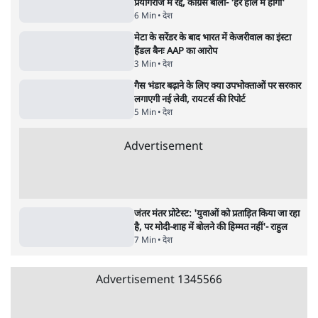
Advertisement
122455
पाठकों की पसन्द
RSS नेता की जंतर मंतर आंदोलन पर टिप्पणी- सीधे
फायरिंग कराता, महिलाओं का रेप करवाता
4 Min
•
देश
शिक्षा संस्थान ‘विद्यार्थी’ नहीं, ‘अनुयायी’ तैयार कर
रहे, राहुल गांधी के बयान से छिड़ी नई बहस
6 Min
•
वक़्त-बेवक़्त
इंस्टाग्राम पर आरक्षण हटाओ आंदोलन का शिगूफा,
क्या Gen Z एकता तोड़ने की मुहिम?
7 Min
•
देश