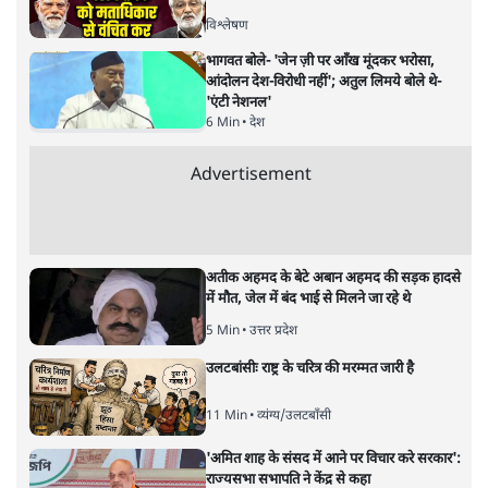
नतीजों पर परदे डालता घोषणा प्रधान
बजट!
अर्थतंत्र
|
अनन्त मित्तल
|
1 FEB, 2026
अनन्त मित्तल
यह बजट नीतिगत नतीजों से ज़्यादा घोषणाओं पर टिका क्यों दिखता
है? आंकड़ों, ज़मीनी हकीकत और वादों के बीच घोषणा-प्रधान बजट
की आलोचनात्मक पड़ताल।
केंद्रीय वित्तमंत्री निर्मला सीतारमण द्वारा
संसद में प्रस्तुत साल
2026—27 का केंद्रीय बजट बीजेपी और प्रधानमंत्री नरेंद्र मोदी
द्वारा साल 2014 में जारी घोषणा पत्र की तरह वायदों का पुलिंदा