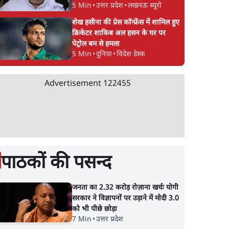
5 Min
•
उत्तर प्रदेश
•
लखनऊ ब्यूरो
शेख हसीना की प्रेस कॉन्फ्रेंस में शामिल हुए
क्रिकेटर शाकिब अल हसन के घर पर
पेट्रोल बम से हमला
5 Min
•
दुनिया
•
विदेश डेस्क
Advertisement
122455
पाठकों की पसन्द
जनता का 2.32 करोड़ रोज़ाना खर्चः योगी
सरकार ने विज्ञापनों पर उड़ाने में मोदी 3.0
को भी पीछे छोड़ा
7 Min
•
उत्तर प्रदेश