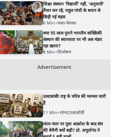
शिक्षा संस्थान ‘विद्यार्थी’ नहीं, ‘अनुयायी’
तैयार कर रहे, राहुल गांधी के बयान से
छिड़ी नई बहस
6 Min
•
वक़्त-बेवक़्त
क्या 95 साल पुराने भारतीय सांख्यिकी
संस्थान की स्वायत्तता पर भी अब मंडरा
रहा ख़तरा?
8 Min
•
विश्लेषण
Advertisement
उलटबांसीः राष्ट्र के चरित्र की मरम्मत जारी
है
11 Min
•
व्यंग्य/उलटबाँसी
जंतर-मंतर पर युवा आक्रोश के बाद संघ
की बेचैनी क्यों बढ़ी? प्रो. अपूर्वानंद ने