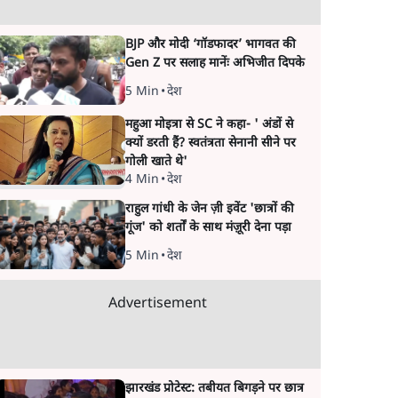
BJP और मोदी ‘गॉडफादर’ भागवत की
Gen Z पर सलाह मानेंः अभिजीत दिपके
5 Min
•
देश
महुआ मोइत्रा से SC ने कहा- ' अंडों से
क्यों डरती हैं? स्वतंत्रता सेनानी सीने पर
गोली खाते थे'
4 Min
•
देश
राहुल गांधी के जेन ज़ी इवेंट 'छात्रों की
गूंज' को शर्तों के साथ मंज़ूरी देना पड़ा
5 Min
•
देश
Advertisement
झारखंड प्रोटेस्ट: तबीयत बिगड़ने पर छात्र