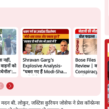
ा नहीं,
Shravan Garg's
Bose Files Film
 वाहनों को
Explosive Analysis-
Review | क्या
इथेनॉल':
"घबरा गए हैं Modi-Shah,
Conspiracy का स
ख़तरे में है Sangh!" | The
सामने?
Daily Show
मदन बी. लोकुर, जस्टिस कुरियन जोसेफ ने प्रेस कॉन्फ्रेन्स