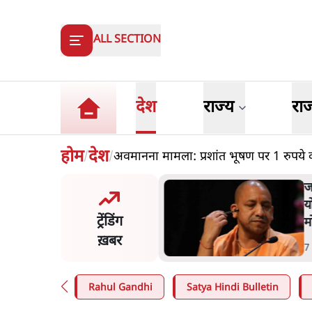
ALL SECTION
देश
राज्य
रा
होम
देश
अवमानना मामला: प्रशांत भूषण पर 1 रुपये क
/
/
का 2.32 करोड़ रोज़ाना खर्चः
उ
सरकार ने विज्ञापनों पर उड़ाने में
ज
ट्रेंडिंग
3.0 को भी पीछे छोड़ा
ख़बर
n
.
उत्तर प्रदेश
1
Rahul Gandhi
Satya Hindi Bulletin