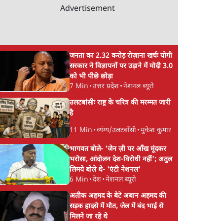
Advertisement
जनता का 2.32 करोड़ रोज़ाना खर्चः योगी
सरकार ने विज्ञापनों पर उड़ाने में मोदी 3.0
को भी पीछे छोड़ा
7 Min
•
उत्तर प्रदेश
•
नेशनल ब्यूरो
उलटबांसीः राष्ट्र के चरित्र की मरम्मत जारी
है
11 Min
•
व्यंग्य/उलटबाँसी
•
मुकेश कुमार
भागवत बोले- 'जेन ज़ी पर आँख मूंदकर
भरोसा, आंदोलन देश-विरोधी नहीं'; अतुल
लिमये बोले थे- 'एंटी नेशनल'
6 Min
•
देश
•
नेशनल ब्यूरो
अतीक अहमद के बेटे अबान अहमद की
सड़क हादसे में मौत, जेल में बंद भाई से
मिलने जा रहे थे