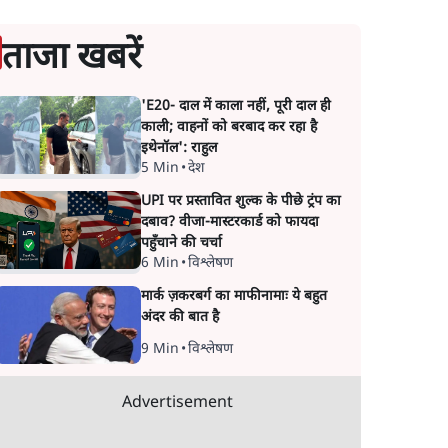
ताजा खबरें
'E20- दाल में काला नहीं, पूरी दाल ही
काली; वाहनों को बरबाद कर रहा है
इथेनॉल': राहुल
5 Min
•
देश
UPI पर प्रस्तावित शुल्क के पीछे ट्रंप का
दबाव? वीजा-मास्टरकार्ड को फायदा
पहुँचाने की चर्चा
6 Min
•
विश्लेषण
मार्क ज़करबर्ग का माफीनामाः ये बहुत
अंदर की बात है
9 Min
•
विश्लेषण
Advertisement