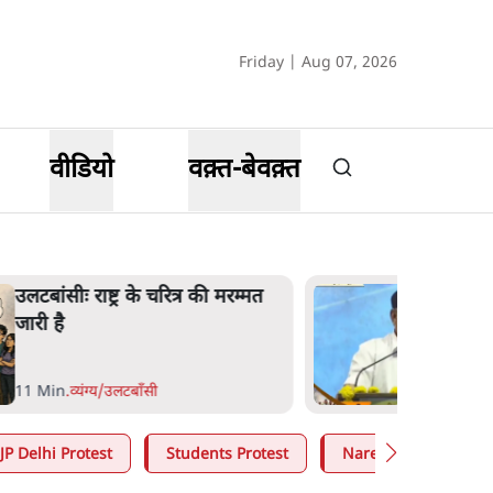
Friday | Aug 07, 2026
वीडियो
वक़्त-बेवक़्त
भागवत बोले- 'जेन ज़ी पर आँख
मूंदकर भरोसा, आंदोलन देश-विरोधी
नहीं'; अतुल लिमये बोले थे- 'एंटी
नेशनल'
6 Min
.
देश
JP Delhi Protest
Students Protest
Narendra Modi