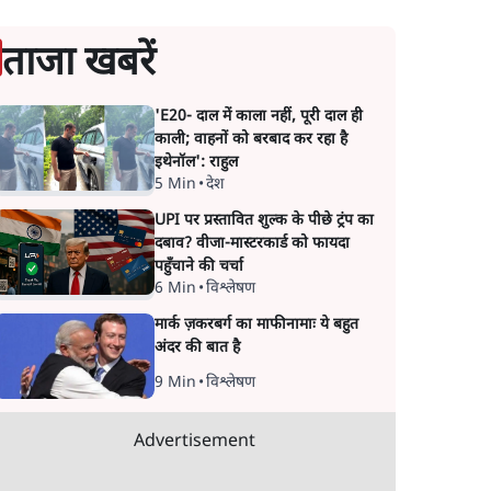
ताजा खबरें
'E20- दाल में काला नहीं, पूरी दाल ही
काली; वाहनों को बरबाद कर रहा है
इथेनॉल': राहुल
5 Min
•
देश
UPI पर प्रस्तावित शुल्क के पीछे ट्रंप का
दबाव? वीजा-मास्टरकार्ड को फायदा
पहुँचाने की चर्चा
6 Min
•
विश्लेषण
मार्क ज़करबर्ग का माफीनामाः ये बहुत
अंदर की बात है
9 Min
•
विश्लेषण
Advertisement