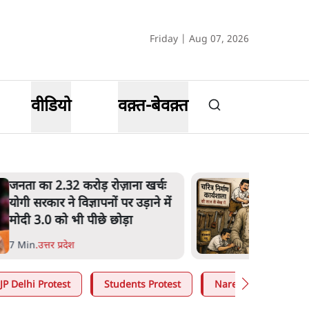
Friday | Aug 07, 2026
वीडियो
वक़्त-बेवक़्त
उलटबांसीः राष्ट्र के चरित्र की मरम्मत
जारी है
11 Min
.
व्यंग्य/उलटबाँसी
JP Delhi Protest
Students Protest
Narendra Modi