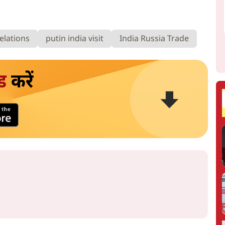
elations
putin india visit
India Russia Trade
ड
करें