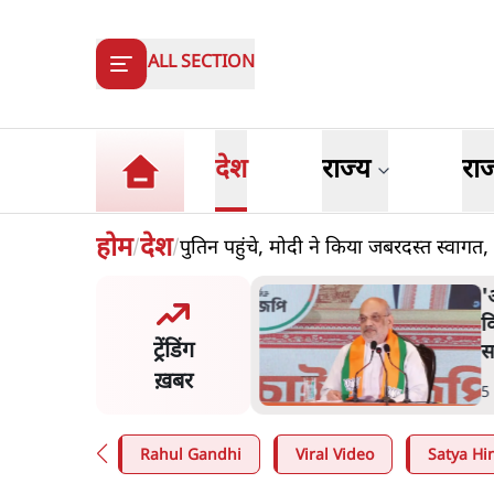
ALL SECTION
देश
राज्य
रा
होम
देश
पुतिन पहुंचे, मोदी ने किया जबरदस्त स्वागत
/
/
त शाह के संसद में आने पर
ज
र करे सरकार': राज्यसभा
य
ट्रेंडिंग
ि ने केंद्र से कहा
म
ख़बर
n
.
देश
7
Rahul Gandhi
Viral Video
Satya Hin