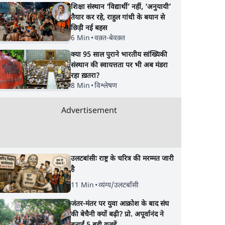
शिक्षा संस्थान ‘विद्यार्थी’ नहीं, ‘अनुयायी’
तैयार कर रहे, राहुल गांधी के बयान से
छिड़ी नई बहस
6 Min
•
वक़्त-बेवक़्त
क्या 95 साल पुराने भारतीय सांख्यिकी
संस्थान की स्वायत्तता पर भी अब मंडरा
रहा ख़तरा?
8 Min
•
विश्लेषण
Advertisement
उलटबांसीः राष्ट्र के चरित्र की मरम्मत जारी
है
11 Min
•
व्यंग्य/उलटबाँसी
जंतर-मंतर पर युवा आक्रोश के बाद संघ
की बेचैनी क्यों बढ़ी? प्रो. अपूर्वानंद ने