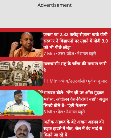
Advertisement
जनता का 2.32 करोड़ रोज़ाना खर्चः योगी
सरकार ने विज्ञापनों पर उड़ाने में मोदी 3.0
को भी पीछे छोड़ा
7 Min
•
उत्तर प्रदेश
•
नेशनल ब्यूरो
उलटबांसीः राष्ट्र के चरित्र की मरम्मत जारी
है
11 Min
•
व्यंग्य/उलटबाँसी
•
मुकेश कुमार
भागवत बोले- 'जेन ज़ी पर आँख मूंदकर
भरोसा, आंदोलन देश-विरोधी नहीं'; अतुल
लिमये बोले थे- 'एंटी नेशनल'
6 Min
•
देश
•
नेशनल ब्यूरो
अतीक अहमद के बेटे अबान अहमद की
सड़क हादसे में मौत, जेल में बंद भाई से
मिलने जा रहे थे