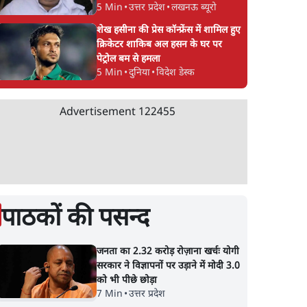
5 Min
•
उत्तर प्रदेश
•
लखनऊ ब्यूरो
शेख हसीना की प्रेस कॉन्फ्रेंस में शामिल हुए
क्रिकेटर शाकिब अल हसन के घर पर
पेट्रोल बम से हमला
5 Min
•
दुनिया
•
विदेश डेस्क
Advertisement
122455
पाठकों की पसन्द
जनता का 2.32 करोड़ रोज़ाना खर्चः योगी
सरकार ने विज्ञापनों पर उड़ाने में मोदी 3.0
को भी पीछे छोड़ा
7 Min
•
उत्तर प्रदेश