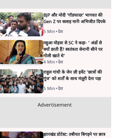
BJP और मोदी ‘गॉडफादर’ भागवत की
Gen Z पर सलाह मानेंः अभिजीत दिपके
5 Min
•
देश
महुआ मोइत्रा से SC ने कहा- ' अंडों से
क्यों डरती हैं? स्वतंत्रता सेनानी सीने पर
गोली खाते थे'
4 Min
•
देश
राहुल गांधी के जेन ज़ी इवेंट 'छात्रों की
गूंज' को शर्तों के साथ मंज़ूरी देना पड़ा
5 Min
•
देश
Advertisement
झारखंड प्रोटेस्ट: तबीयत बिगड़ने पर छात्र