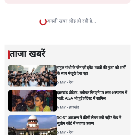
भारत-यूरोपीय संघ मुक्त व्यापार समझौताः क्या यूरोप की ओर भारत
का झुकाव एक लंबा रणनीतिक नज़रिया है या वैश्विक दबावों और
अमेरिकी अनिश्चितता की वजह से उठाया गया एक कदम है? वरिष्ठ
पत्रकार सतीश झा का आकलनः
कूटनीति में समय ही सबसे
बड़ा कारक होता है। भारत का यूरोप की
ओर ताज़ा झुकाव—जिसका ठोस रूप हाल ही में संपन्न भारत–
यूरोपीय संघ मुक्त व्यापार समझौते (एफ़टीए) में दिखाई देता है—
किसी दीर्घकालिक रणनीतिक दूरदृष्टि की पराकाष्ठा कम, और
परिस्थितियों के दबाव में लिया गया एक तेज़ निर्णय अधिक लगता
और पढ़ें
है।