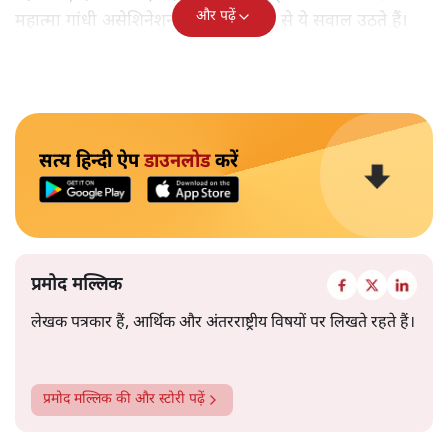
और पढ़ें
महात्मा गांधी असेशिनेशन' नामक किताब से ये सवाल उठते हैं।
सत्य हिन्दी ऐप
डाउनलोड
करें
प्रमोद मल्लिक
लेखक पत्रकार हैं, आर्थिक और अंतरराष्ट्रीय विषयों पर लिखते रहते हैं।
प्रमोद मल्लिक
की और स्टोरी पढ़ें