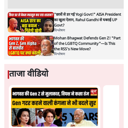
अगली खबर लोड हो रही है...
ताजा खबरें
राहुल गांधी के जेन ज़ी इवेंट 'छात्रों की गूंज' को शर्तों
के साथ मंज़ूरी देना पड़ा
5 Min
•
देश
झारखंड प्रोटेस्ट: तबीयत बिगड़ने पर छात्र अस्पताल में
भर्ती; AISA भी हुई प्रोटेस्ट में शामिल
6 Min
•
झारखंड
SC-ST आरक्षण में क्रीमी लेयर क्यों नहीं? केंद्र ने
सुप्रीम कोर्ट में बताया कारण
5 Min
•
देश