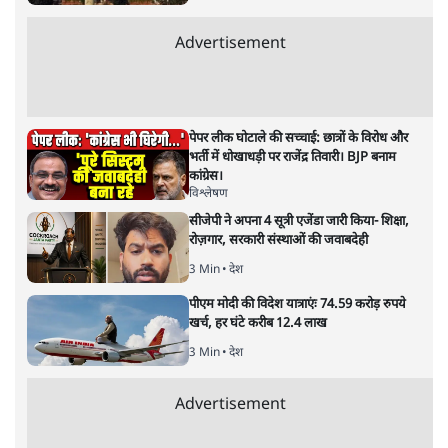
सत्य हिन्दी ऐप
डाउनलोड
करें
सतीश झा
सतीश झा समकालीन भारतीय भाषाई लेखन के सबसे सूक्ष्म,
विश्लेषणात्मक और मानवीय स्वरों में से एक हैं। शिक्षा, समाज,
संस्कृति और भाषा पर उनकी दृष्टि गहरी और साफ़ है। उनकी शैली—
सरल भाषा में जटिल प्रश्नों को खोलने की—उन्हें आज के
हिंदी‑हिंदुस्तानी लेखन में एक विशिष्ट स्थान देती है।
सतीश झा
की और स्टोरी पढ़ें