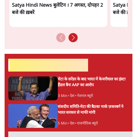
Advertisement
पेपर लीक घोटाले की सच्चाई: छात्रों के विरोध और
भर्ती में धोखाधड़ी पर राजेंद्र तिवारी। BJP बनाम
कांग्रेस।
विश्लेषण
सीजेपी ने अपना 4 सूत्री एजेंडा जारी किया- शिक्षा,
रोज़गार, सरकारी संस्थाओं की जवाबदेही
3 Min
•
देश
पीएम मोदी की विदेश यात्राएंः 74.59 करोड़ रुपये
खर्च, हर घंटे करीब 12.4 लाख
3 Min
•
देश
Advertisement