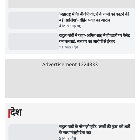
11 Min
•
व्यंग्य/उलटबाँसी
•
मुकेश कुमार
Advertisement
122455
पाठकों की पसन्द
शिक्षा संस्थान ‘विद्यार्थी’ नहीं, ‘अनुयायी’ तैयार कर
रहे, राहुल गांधी के बयान से छिड़ी नई बहस
6 Min
•
वक़्त-बेवक़्त
इंस्टाग्राम पर आरक्षण हटाओ आंदोलन का शिगूफा,
क्या Gen Z एकता तोड़ने की मुहिम?
7 Min
•
देश
जनता का 2.32 करोड़ रोज़ाना खर्चः योगी सरकार ने