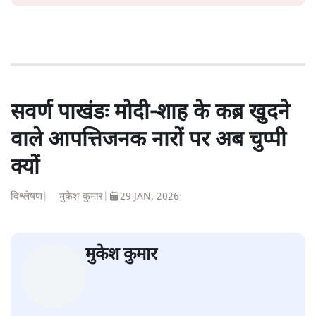
शीतल पी. सिंह
1984 से अमर उजाला, चौथी दुनिया, इंडिया टुडे, समय सूत्रधार,
स्वतंत्र भारत, दैनिक जागरण आदि में 1993 तक लगातार रिपोर्टिंग
की। इसके बाद पारिवारिक व्यवसाय में क़रीब दो दशक गुज़ारने के
बाद पत्रकारिता में पुनर्वापसी को प्रयासरत। बीच में 2010-11 में
'समकाल' पाक्षिक समाचार पत्रिका का क़रीब एक वर्ष प्रकाशन किया
।
शीतल पी. सिंह
की और स्टोरी पढ़ें
सवर्ण पाखंडः मोदी-शाह के कब्र खुदने
वाले आपत्तिजनक नारों पर अब चुप्पी