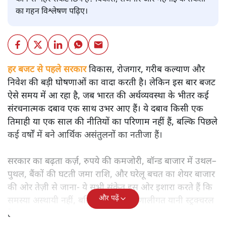
बजट
शीतल पी. सिंह
बजट से पहले भारत की अर्थव्यवस्था की चमकदार तस्वीर के पीछे
कौन-से गहरे संकट छिपे हैं? विकास, रोजगार और महंगाई के संकेतों
का गहन विश्लेषण पढ़िए।
हर बजट से पहले सरकार
विकास, रोजगार, गरीब कल्याण और
निवेश की बड़ी घोषणाओं का वादा करती है। लेकिन इस बार बजट
ऐसे समय में आ रहा है, जब भारत की अर्थव्यवस्था के भीतर कई