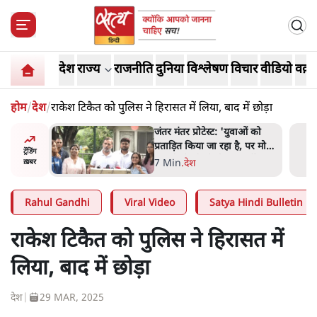
देश
राज्य
राजनीति
दुनिया
विश्लेषण
विचार
वीडियो
वक़्त
होम
/
देश
/
राकेश टिकैत को पुलिस ने हिरासत में लिया, बाद में छोड़ा
 बैठकः
जंतर मंतर प्रोटेस्ट: 'युवाओं को
 सरकार से
प्रताड़ित किया जा रहा है, पर मोदी-
ट्रेंडिंग
शाह में बोलने की हिम्मत नहीं'-
7 Min
.
देश
ख़बर
राहुल
Rahul Gandhi
Viral Video
Satya Hindi Bulletin
राकेश टिकैत को पुलिस ने हिरासत में
लिया, बाद में छोड़ा
देश
|
29 MAR, 2025