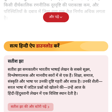
विश्लेषण
|
सतीश झा
|
29 JAN, 2026
भारत ईयू मुक्त व्यापार समझौताः ईयू अध्यक्ष उर्सुला वॉन डेर लेयेन और
पीएम मोदी
सतीश झा