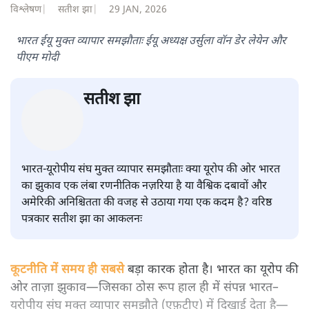
सत्य हिन्दी ऐप
डाउनलोड
करें
मुकेश कुमार
लेखक सत्यहिंदी के संपादक हैं।
मुकेश कुमार
की और स्टोरी पढ़ें
भारत–यूरोप संवाद: दूरदर्शी रणनीति या
हालात से उपजा मोड़?