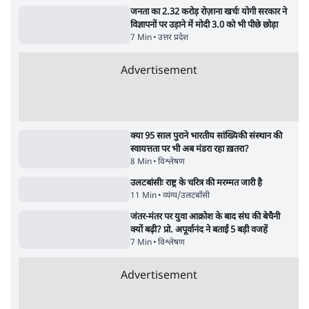
जंतर मंतर प्रोटेस्ट: 'युवाओं को प्रताड़ित किया जा रहा
है, पर मोदी-शाह में बोलने की हिम्मत नहीं'- राहुल
7 Min
•
देश
•
नेशनल ब्यूरो
'अमित शाह के संसद में आने पर विचार करे सरकार':
राज्यसभा सभापति ने केंद्र से कहा
5 Min
•
देश
•
नेशनल ब्यूरो
शाह के ख़िलाफ़ संसद में विपक्ष का मार्च, 'गृह मंत्री
मुंह छुपा रहे हैं क्योंकि वो छात्रों के गुनहगार हैं'
5 Min
•
देश
•
नेशनल ब्यूरो
जनता का 2.32 करोड़ रोज़ाना खर्चः योगी सरकार ने
विज्ञापनों पर उड़ाने में मोदी 3.0 को भी पीछे छोड़ा
7 Min
•
उत्तर प्रदेश
•
नेशनल ब्यूरो
उलटबांसीः राष्ट्र के चरित्र की मरम्मत जारी है