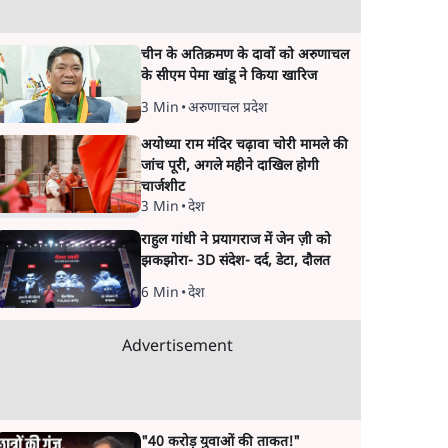
चीन के अतिक्रमण के दावों को अरुणाचल
के सीएम पेमा खांडू ने किया खारिज
3 Min
•
अरुणाचल प्रदेश
अयोध्या राम मंदिर चढ़ावा चोरी मामले की
जांच पूरी, अगले महीने दाखिल होगी
चार्जशीट
3 Min
•
देश
राहुल गांधी ने प्रयागराज में जेन ज़ी को
झकझोरा- 3D संदेश- दर्द, डेटा, दौलत
6 Min
•
देश
Advertisement
"40 करोड़ युवाओं की ताकत!"