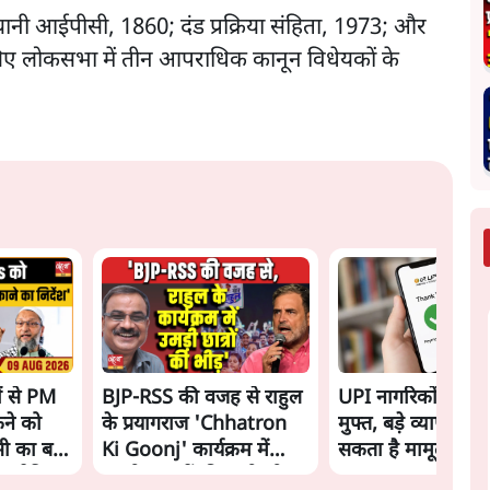
ता यानी आईपीसी, 1860; दंड प्रक्रिया संहिता, 1973; और
िए लोकसभा में तीन आपराधिक कानून विधेयकों के
ों से PM
BJP-RSS की वजह से राहुल
UPI नागरिकों के लिए
कने को
के प्रयागराज 'Chhatron
मुफ्त, बड़े व्यापारियो
ी का बड़ा
Ki Goonj' कार्यक्रम में
सकता है मामूली चार्ज: 
 बुलेटिन
उमड़ी युवाओं की भारी भीड़