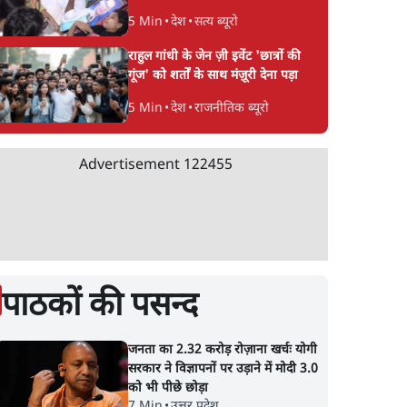
5 Min
•
देश
•
सत्य ब्यूरो
राहुल गांधी के जेन ज़ी इवेंट 'छात्रों की
गूंज' को शर्तों के साथ मंज़ूरी देना पड़ा
5 Min
•
देश
•
राजनीतिक ब्यूरो
Advertisement
122455
पाठकों की पसन्द
जनता का 2.32 करोड़ रोज़ाना खर्चः योगी
सरकार ने विज्ञापनों पर उड़ाने में मोदी 3.0
को भी पीछे छोड़ा
7 Min
•
उत्तर प्रदेश