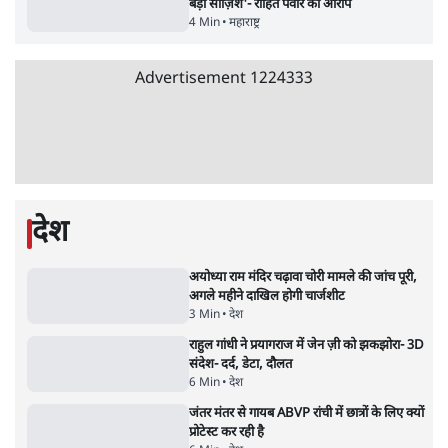
क्यों बढ़ी? प्रो. अपूर्वानंद ने बताईं 5 बड़ी वजहें
7 Min
•
विश्लेषण
Advertisement
मैं अपने सारे सर्टिफिकेट दिखाने को तैयार, मोदी जी
भी अपनी डिग्री दिखाएंः दिपके
4 Min
•
देश
'महाराष्ट्र में गैर बीजेपी वोटरों के नामों को काटने की
बड़ी साज़िश'- रोहित पवार का आरोप
4 Min
•
महाराष्ट्र
Advertisement
1224333