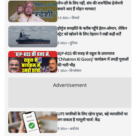
में CJI सूर्यकांत का छात्रों ने किया विरोध
6 Min
•
तेलंगाना
ईरान ने जारी किया मुजतबा खामेनेई का वीडियो;
स्वास्थ्य पर इसराइली मीडिया में चल रही थीं अफवाहें
7 Min
•
दुनिया
Advertisement
जेन-ज़ी के लिए नहीं, संघ की राजनैतिक हेजेमनी
बचाने आए हैं मोहन भागवत!
14 Min
•
विमर्श
होर्मुज समझौते के करीब पहुँचे ईरान-ओमान, लेकिन
स्ट्रेट को खोलने के लिए तेहरान ने रखी कड़ी शर्तें
8 Min
•
दुनिया
BJP-RSS की वजह से राहुल के प्रयागराज
'Chhatron Ki Goonj' कार्यक्रम में उमड़ी युवाओं