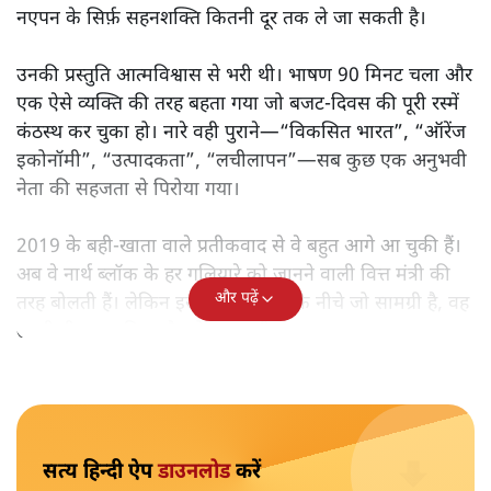
मोदी सरकार का बजट 2026 बड़े बदलाव का वादा करता दिखता है,
लेकिन क्या वह देहलीज़ पार कर पाया? नीतिगत झिझक, अधूरे सुधार
और ठहरे फैसलों के बीच बजट की आलोचनात्मक समीक्षा पढ़िए।
निर्मला सीतारमण जब 1 फ़रवरी
2026 को अपना नौवाँ केंद्रीय
बजट पेश करने उठीं तो वे आसानी से रिकॉर्ड बुक में दर्ज हो गईं।
लेकिन उसके बाद जो आया, उसने साफ़ दिखा दिया कि बिना
नएपन के सिर्फ़ सहनशक्ति कितनी दूर तक ले जा सकती है।
उनकी प्रस्तुति आत्मविश्वास से भरी थी। भाषण 90 मिनट चला और
एक ऐसे व्यक्ति की तरह बहता गया जो बजट‑दिवस की पूरी रस्में
कंठस्थ कर चुका हो। नारे वही पुराने—“विकसित भारत”, “ऑरेंज
इकोनॉमी”, “उत्पादकता”, “लचीलापन”—सब कुछ एक अनुभवी
नेता की सहजता से पिरोया गया।