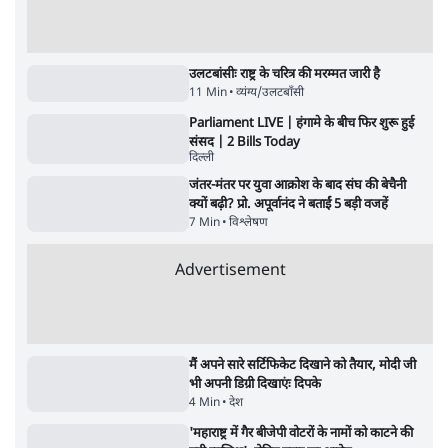
जनता का 2.32 करोड़ रोज़ाना खर्चः योगी सरकार ने
विज्ञापनों पर उड़ाने में मोदी 3.0 को भी पीछे छोड़ा
7 Min
•
उत्तर प्रदेश
शिक्षा संस्थान ‘विद्यार्थी’ नहीं, ‘अनुयायी’ तैयार कर
रहे, राहुल गांधी के बयान से छिड़ी नई बहस
6 Min
•
वक़्त-बेवक़्त
क्या 95 साल पुराने भारतीय सांख्यिकी संस्थान की
स्वायत्तता पर भी अब मंडरा रहा ख़तरा?
8 Min
•
विश्लेषण
Advertisement
उलटबांसीः राष्ट्र के चरित्र की मरम्मत जारी है
11 Min
•
व्यंग्य/उलटबाँसी
Parliament LIVE | हंगामे के बीच फिर शुरू हुई
संसद | 2 Bills Today
दिल्ली
जंतर-मंतर पर युवा आक्रोश के बाद संघ की बेचैनी