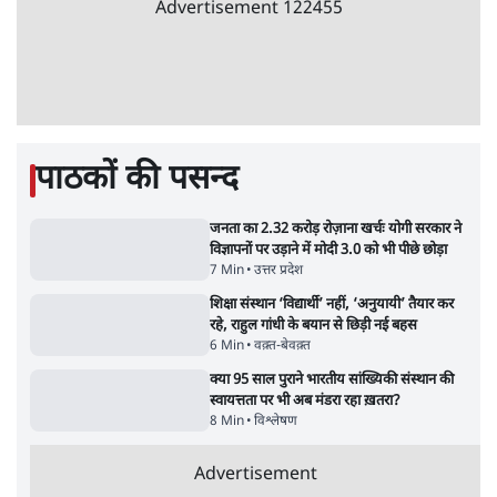
6 Min
•
देश
•
सत्य ब्यूरो
सुखबीर बादल और पीएम मोदी मिले, पंजाब चुनाव से
पहले बीजेपी-अकाली दल गठबंधन की अटकलें तेज
6 Min
•
पंजाब
•
सत्य ब्यूरो
राहुल गांधी ने प्रयागराज में जेन ज़ी को झकझोरा- 3D
संदेश- दर्द, डेटा, दौलत
6 Min
•
देश
•
राजनीतिक ब्यूरो
Advertisement
122455
पाठकों की पसन्द