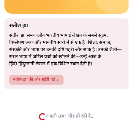
2019 के बही‑खाता वाले प्रतीकवाद से वे बहुत आगे आ चुकी हैं।
अब वे नार्थ ब्लॉक के हर गलियारे को जानने वाली वित्त मंत्री की
और पढ़ें
तरह बोलती हैं। लेकिन इस आत्मविश्वास के नीचे जो सामग्री है, वह
उतनी ही अनुमानित और दोहराव भरी।
सत्य हिन्दी ऐप
डाउनलोड
करें
सतीश झा
सतीश झा समकालीन भारतीय भाषाई लेखन के सबसे सूक्ष्म,
विश्लेषणात्मक और मानवीय स्वरों में से एक हैं। शिक्षा, समाज,
संस्कृति और भाषा पर उनकी दृष्टि गहरी और साफ़ है। उनकी शैली—
सरल भाषा में जटिल प्रश्नों को खोलने की—उन्हें आज के