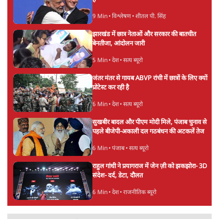
'E20- दाल में काला नहीं, पूरी दाल ही काली; वाहनों
को बरबाद कर रहा है इथेनॉल': राहुल
5 Min
•
देश
•
नेशनल ब्यूरो
Advertisement
मार्क ज़करबर्ग का माफीनामाः ये बहुत अंदर की बात
है
9 Min
•
विश्लेषण
•
शीतल पी. सिंह
झारखंड में छात्र नेताओं और सरकार की बातचीत
बेनतीजा, आंदोलन जारी
5 Min
•
देश
•
सत्य ब्यूरो
जंतर मंतर से गायब ABVP रांची में छात्रों के लिए क्यों
प्रोटेस्ट कर रही है