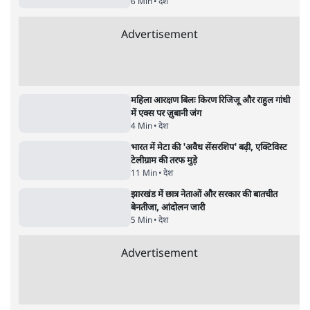
देश
अयोध्या राम मंदिर चढ़ावा चोरी मामले की जांच पूरी,
अगले महीने दाखिल होगी चार्जशीट
3 Min
•
देश
राहुल गांधी ने प्रयागराज में जेन ज़ी को झकझोरा- 3D
संदेश- दर्द, डेटा, दौलत
6 Min
•
देश
जंतर मंतर से गायब ABVP रांची में छात्रों के लिए क्यों
प्रोटेस्ट कर रही है
6 Min
•
देश
Advertisement
महिला आरक्षण बिलः किरण रिजिजू और राहुल गांधी
में एक्स पर ज़ुबानी जंग
4 Min
•
देश