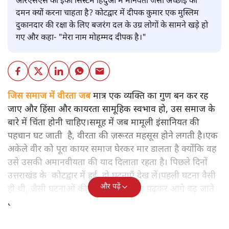
आरएसएस का ईको सिस्टम हिंदुओं में मानवता जैसी अच्छाई का
दमन क्यों करना चाहता है? कोटद्वार में दीपक कुमार एक मुस्लिम
दुकानदार की रक्षा के लिए बजरंग दल के उग्र लोगों के सामने खड़े हो
गए और कहा- "मेरा नाम मोहम्मद दीपक है।"
जिस समाज में वीरता जब
मात्र एक व्यक्ति का गुण बन कर रह
जाए और हिंसा और कायरता सामूहिक स्वभाव हो, उस समाज के
बारे में चिंता होनी चाहिए।समूह में जब मामूली इंसानियत की
पहचान घट जाती है, वीरता की ज़रूरत महसूस होने लगती है।एक
अकेले वीर को पूरा कायर समाज घेरकर मार डालता है क्योंकि वह
उसे उसकी अमानवीयता की याद दिलाता रहता है। पिछले दिनों
उत्तराखंड के कोटद्वार में हुई दो घटनाएँ देख लें।पहली घटना वैसी
और पढ़ें
ही थी, जैसी घटनाओं की खबर हम रोज़ाना पढ़कर आगे बढ़ जाते
हैं।भारत के तक़रीबन हर हिस्से से ऐसी खबर आती ही रहती है।