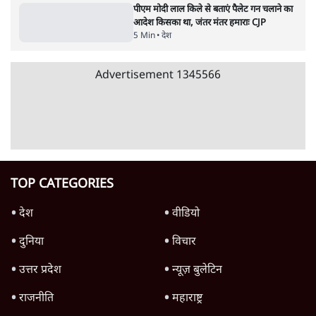
भारत में मेटा की 'अवैध सेंसरशिप' बढ़ी, एक्टिविस्ट
टेलीग्राम की तरफ मुड़े
11 Min
•
देश
झारखंड में छात्र नेताओं और सरकार की बातचीत
बेनतीजा, आंदोलन जारी
5 Min
•
देश
Advertisement
पीएम मोदी लाल किले से बताएं पैलेट गन चलाने का
आदेश किसका था, जंतर मंतर हमाराः CJP
5 Min
•
देश
Advertisement
1345566