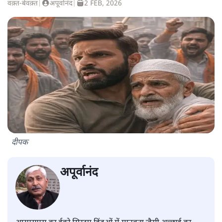
वक़्त-बेवक़्त
|
अपूर्वानंद
|
2 FEB, 2026
दीपक
अपूर्वानंद