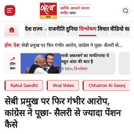
देश
राज्य
राजनीति
दुनिया
विश्लेषण
विचार
वीडियो
वक़्त
होम
/
देश
/
सेबी प्रमुख पर फिर गंभीर आरोप, कांग्रेस ने पूछा- सैलरी से
ज्यादा पेंशन कैसे
नामाः ये
झारखंड में छात्र नेताओं और
सरकार की बातचीत बेनतीजा,
ट्रेंडिंग
आंदोलन जारी
5 Min
.
देश
ख़बर
Rahul Gandhi
Viral Video
Chhatron Ki Goonj
सेबी प्रमुख पर फिर गंभीर आरोप,
कांग्रेस ने पूछा- सैलरी से ज्यादा पेंशन
कैसे