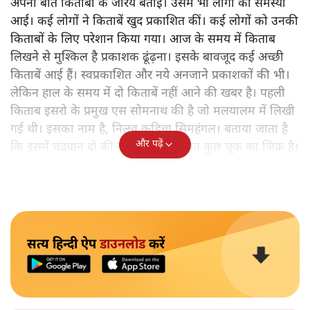
अपनी बात किताबों के जरिये बताई। उसमें भी लोगों को समस्या
आई। कई लोगों ने किताबें खुद प्रकाशित कीं। कई लोगों को उनकी
किताबों के लिए परेशान किया गया। आज के समय में किताब
लिखने से मुश्किल है प्रकाशक ढूंढ़ना। इसके बावजूद कई अच्छी
किताबें आई हैं। स्वप्रकाशित और नये अनजाने प्रकाशकों की भी।
लेकिन हाल के समय में दो किताबें नहीं आने की खबर है। पहली
किताब इसरो के प्रमुख एस सोमनाथ की है जो मलयालम में लिखी
गई थी। इसका नाम है, निलवु कुडिचा सिमहंगल। बताया जाता है
और पढ़ें
कि इसमें चंद्रयान दो की नाकामी से संबंधित कुछ चूक का जिक्र है।
सत्य हिन्दी ऐप
डाउनलोड
करें