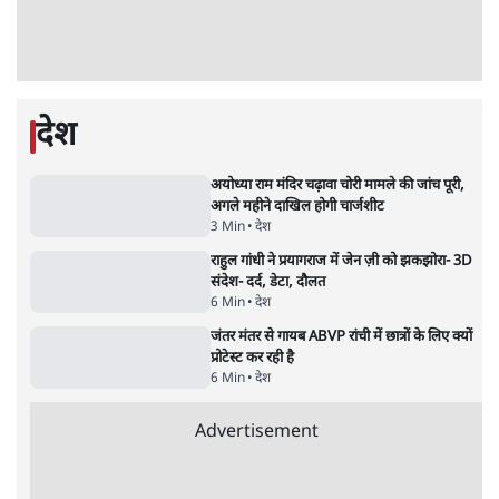
5 Min
•
देश
•
राजनीतिक ब्यूरो
मार्क ज़करबर्ग का माफीनामाः ये बहुत अंदर की बात
है
9 Min
•
विश्लेषण
•
शीतल पी. सिंह
महुआ मोइत्रा से SC ने कहा- ' अंडों से क्यों डरती हैं?
स्वतंत्रता सेनानी सीने पर गोली खाते थे'
4 Min
•
देश
•
नेशनल ब्यूरो
झारखंड में छात्र नेताओं और सरकार की बातचीत
बेनतीजा, आंदोलन जारी
5 Min
•
देश
•
सत्य ब्यूरो
राहुल गांधी के जेन ज़ी इवेंट 'छात्रों की गूंज' को शर्तों
के साथ मंज़ूरी देना पड़ा
5 Min
•
देश
•
राजनीतिक ब्यूरो
Advertisement
122455