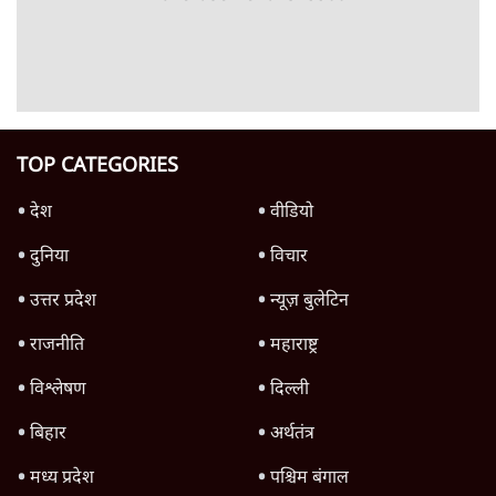
उलटबांसीः राष्ट्र के चरित्र की मरम्मत जारी है
11 Min
•
व्यंग्य/उलटबाँसी
Parliament LIVE | हंगामे के बीच फिर शुरू हुई
संसद | 2 Bills Today
दिल्ली
जंतर-मंतर पर युवा आक्रोश के बाद संघ की बेचैनी
क्यों बढ़ी? प्रो. अपूर्वानंद ने बताईं 5 बड़ी वजहें
7 Min
•
विश्लेषण
Advertisement
मैं अपने सारे सर्टिफिकेट दिखाने को तैयार, मोदी जी
भी अपनी डिग्री दिखाएंः दिपके
4 Min
•
देश
'महाराष्ट्र में गैर बीजेपी वोटरों के नामों को काटने की
बड़ी साज़िश'- रोहित पवार का आरोप