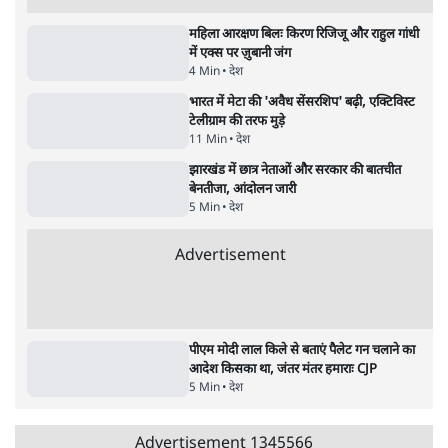
पाठकों की पसन्द
जनता का 2.32 करोड़ रोज़ाना खर्चः योगी सरकार ने
विज्ञापनों पर उड़ाने में मोदी 3.0 को भी पीछे छोड़ा
7 Min
•
उत्तर प्रदेश
शिक्षा संस्थान ‘विद्यार्थी’ नहीं, ‘अनुयायी’ तैयार कर
रहे, राहुल गांधी के बयान से छिड़ी नई बहस
6 Min
•
वक़्त-बेवक़्त
क्या 95 साल पुराने भारतीय सांख्यिकी संस्थान की
स्वायत्तता पर भी अब मंडरा रहा ख़तरा?
8 Min
•
विश्लेषण
Advertisement