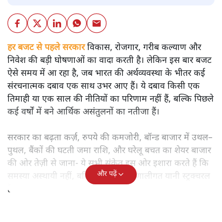
हर बजट से पहले सरकार
विकास, रोजगार, गरीब कल्याण और
निवेश की बड़ी घोषणाओं का वादा करती है। लेकिन इस बार बजट
ऐसे समय में आ रहा है, जब भारत की अर्थव्यवस्था के भीतर कई
संरचनात्मक दबाव एक साथ उभर आए हैं। ये दबाव किसी एक
तिमाही या एक साल की नीतियों का परिणाम नहीं हैं, बल्कि पिछले
कई वर्षों में बने आर्थिक असंतुलनों का नतीजा हैं।
सरकार का बढ़ता कर्ज़, रुपये की कमजोरी, बॉन्ड बाजार में उथल–
पुथल, बैंकों की घटती जमा राशि, और घरेलू बचत का शेयर बाजार
की ओर तेज़ी से जाना- ये सभी संकेत इस ओर इशारा करते हैं कि
और पढ़ें
समस्या अस्थायी नहीं, बल्कि गहरी और प्रणालीगत यानी स्ट्रक्चरल
है।