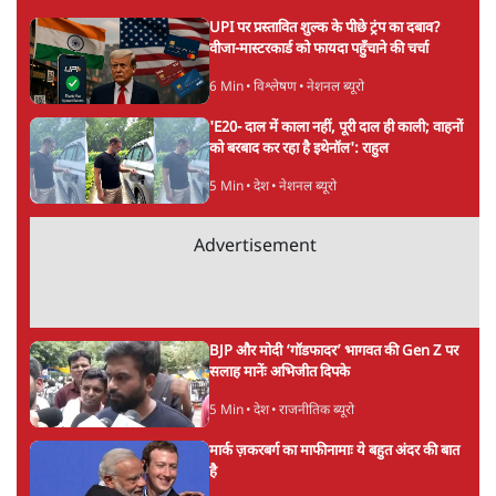
ताजा खबरें
NALSAR दीक्षांत समारोह के मुख्य अतिथि के रूप
में CJI सूर्यकांत का छात्रों ने किया विरोध
6 Min
•
तेलंगाना
ईरान ने जारी किया मुजतबा खामेनेई का वीडियो;
स्वास्थ्य पर इसराइली मीडिया में चल रही थीं अफवाहें
7 Min
•
दुनिया
जेन-ज़ी के लिए नहीं, संघ की राजनैतिक हेजेमनी
बचाने आए हैं मोहन भागवत!
14 Min
•
विमर्श
Advertisement