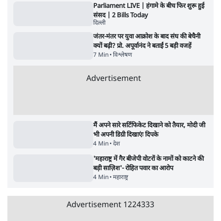
सर्वाधिक पढ़ी गयी खबरें
UPI पर प्रस्तावित शुल्क के पीछे ट्रंप का दबाव?
वीजा-मास्टरकार्ड को फायदा पहुँचाने की चर्चा
6 Min
•
विश्लेषण
•
नेशनल ब्यूरो
'E20- दाल में काला नहीं, पूरी दाल ही काली; वाहनों
को बरबाद कर रहा है इथेनॉल': राहुल
5 Min
•
देश
•
नेशनल ब्यूरो
Advertisement
BJP और मोदी ‘गॉडफादर’ भागवत की Gen Z पर
सलाह मानेंः अभिजीत दिपके