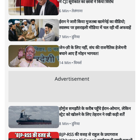
भारत–यूरोप संवाद: दूरदर्शी रणनीति या
हालात से उपजा मोड़?
विश्लेषण
|
सतीश झा
|
29 JAN, 2026
भारत ईयू मुक्त व्यापार समझौताः ईयू अध्यक्ष उर्सुला वॉन डेर लेयेन और
पीएम मोदी
सतीश झा
भारत-यूरोपीय संघ मुक्त व्यापार समझौताः क्या यूरोप की ओर भारत