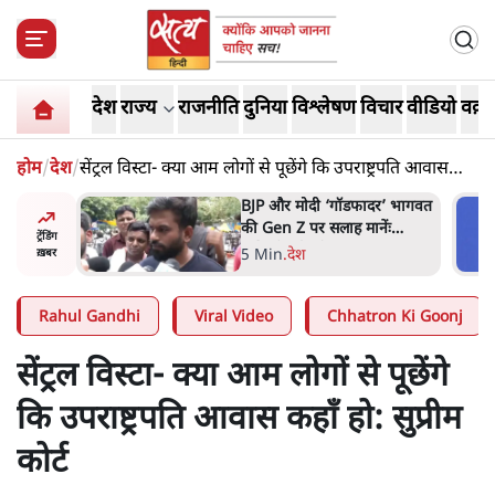
देश
राज्य
राजनीति
दुनिया
विश्लेषण
विचार
वीडियो
वक़्त
होम
/
देश
/
सेंट्रल विस्टा- क्या आम लोगों से पूछेंगे कि उपराष्ट्रपति आवास
कहाँ हो: सुप्रीम कोर्ट
दाल
BJP और मोदी ‘गॉडफादर’ भागवत
की Gen Z पर सलाह मानेंः
ट्रेंडिंग
अभिजीत दिपके
5 Min
.
देश
ख़बर
Rahul Gandhi
Viral Video
Chhatron Ki Goonj
सेंट्रल विस्टा- क्या आम लोगों से पूछेंगे
कि उपराष्ट्रपति आवास कहाँ हो: सुप्रीम
कोर्ट