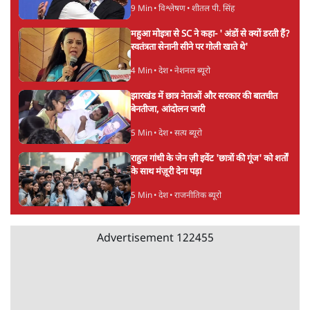
होर्मुज समझौते के करीब पहुँचे ईरान-ओमान, लेकिन
स्ट्रेट को खोलने के लिए तेहरान ने रखी कड़ी शर्तें
8 Min
•
दुनिया
BJP-RSS की वजह से राहुल के प्रयागराज
'Chhatron Ki Goonj' कार्यक्रम में उमड़ी युवाओं
की भारी भीड़
1 Min
•
विश्लेषण
UPI नागरिकों के लिए रहेगा मुफ्त, बड़े व्यापारियों पर
लग सकता है मामूली चार्ज: केंद्र
9 Min
•
अर्थतंत्र
Advertisement
चीन के अतिक्रमण के दावों को अरुणाचल के सीएम
पेमा खांडू ने किया खारिज
3 Min
•
अरुणाचल प्रदेश