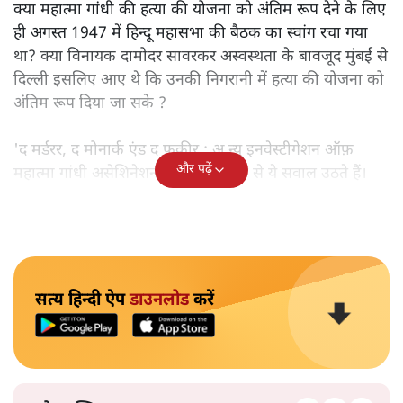
क्या महात्मा गांधी की हत्या की योजना को अंतिम रूप देने के लिए
ही अगस्त 1947 में हिन्दू महासभा की बैठक का स्वांग रचा गया
था? क्या विनायक दामोदर सावरकर अस्वस्थता के बावजूद मुंबई से
दिल्ली इसलिए आए थे कि उनकी निगरानी में हत्या की योजना को
अंतिम रूप दिया जा सके ?
'द मर्डरर, द मोनार्क एंड द फ़कीर : अ न्यू इनवेस्टीगेशन ऑफ़
और पढ़ें
महात्मा गांधी असेशिनेशन' नामक किताब से ये सवाल उठते हैं।
सत्य हिन्दी ऐप
डाउनलोड
करें