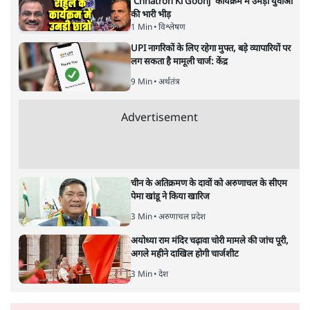
का झुकाव एक लंबा रणनीतिक नज़रिया है या वैश्विक दबावों और
अमेरिकी अनिश्चितता की वजह से उठाया गया एक कदम है? वरिष्ठ
पत्रकार सतीश झा का आकलनः
कूटनीति में समय ही सबसे
बड़ा कारक होता है। भारत का यूरोप की
ओर ताज़ा झुकाव—जिसका ठोस रूप हाल ही में संपन्न भारत–
यूरोपीय संघ मुक्त व्यापार समझौते (एफ़टीए) में दिखाई देता है—
किसी दीर्घकालिक रणनीतिक दूरदृष्टि की पराकाष्ठा कम, और
परिस्थितियों के दबाव में लिया गया एक तेज़ निर्णय अधिक लगता
और पढ़ें
है।
सत्य हिन्दी ऐप
डाउनलोड
करें