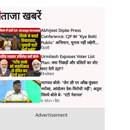
ताजा खबरें
Abhijeet Dipke Press
Conference: CJP का 'Kya Bolti
Public' अभियान, चुनाव नहीं लड़ेगी
दिल्ली
CJP!
Urmilesh Exposes Voter List
Plan: क्या पिछड़ों और दलितों का वोट
काट देगी BJP?
विश्लेषण
भागवत बोले- 'जेन ज़ी पर आँख मूंदकर
भरोसा, आंदोलन देश-विरोधी नहीं'; अतुल
लिमये बोले थे- 'एंटी नेशनल'
6 Min
•
देश
Advertisement