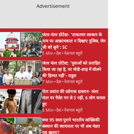
Advertisement
जंतर-मंतर प्रोटेस्ट- 'ताकतवर सरकार के
नाम पर आक्रामकता न दिखाए पुलिस, जेन
जी को सुने': SC
5 Min
•
देश
•
नेशनल ब्यूरो
जंतर मंतर प्रोटेस्ट: 'युवाओं को प्रताड़ित
किया जा रहा है, पर मोदी-शाह में बोलने
की हिम्मत नहीं'- राहुल
7 Min
•
देश
•
नेशनल ब्यूरो
पेंटर प्रशांत की दर्दनाक दास्तान- जंतर
मंतर पर पैलेट गन से 5 नहीं, 6 लोग घायल
हुए
6 Min
•
देश
•
नेशनल ब्यूरो
क्या 95 साल पुराने भारतीय सांख्यिकी
संस्थान की स्वायत्तता पर भी अब मंडरा
रहा ख़तरा?