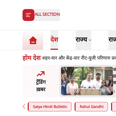
ALL SECTION
देश
राज्य
रा
होम
देश
शहर-वार और केंद्र-वार नीट-यूजी परिणाम प
/
/
मंतर प्रोटेस्ट- 'ताकतवर सरकार
ज
ाम पर आक्रामकता न दिखाए
प
ट्रेंडिंग
, जेन जी को सुने': SC
श
ख़बर
n
.
देश
7
Satya Hindi Bulletin
Rahul Gandhi