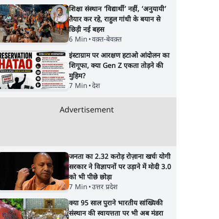
 की
मेटा के सरेंडर के बाद भारत
गैस भंडार बढ़ाने के लिए
शिक्षा संस्थान ‘विद्यार्थी’ नहीं, ‘अनुयायी’
ूरी
में केजरीवाल का इंस्टा हैंडल
उपभोक्ताओं पर सरकार
तैयार कर रहे, राहुल गांधी के बयान से
ेस
बैनः AAP का आरोप
लगाएगी नई लेवी, रायटर
छिड़ी नई बहस
गा'
रिपोर्ट
6 Min
•
वक़्त-बेवक़्त
इंस्टाग्राम पर आरक्षण हटाओ आंदोलन का
शिगूफा, क्या Gen Z एकता तोड़ने की
मुहिम?
7 Min
•
देश
Advertisement
जनता का 2.32 करोड़ रोज़ाना खर्चः योगी
सरकार ने विज्ञापनों पर उड़ाने में मोदी 3.0
को भी पीछे छोड़ा
7 Min
•
उत्तर प्रदेश
क्या 95 साल पुराने भारतीय सांख्यिकी
संस्थान की स्वायत्तता पर भी अब मंडरा