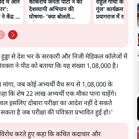
द में आने
कॉकरोच जनता पार्टी ने की
राहुल गांधी के 'छात्रों
ार':
देशव्यापी अभियान की
गूंज' कार्यक्रम की मंज़
 केंद्र से
घोषणा- 'क्या बोलती
प्रयागराज में रद्द, कांग्र
पब्लिक'
बोली- 'हर हाल में हो
र हुड्डा से देश भर के सरकारी और निजी मेडिकल कॉलेजों में
 अधिवक्ता ने पीठ को बताया कि यह संख्या 1,08,000 है।
जवाब मांगा, जब कोई अभ्यर्थी वैध रूप से 1,08,000 के
कहा कि शेष 22 लाख अभ्यर्थी एक मौका पाना चाहेंगे।
केवल इसलिए दोबारा परीक्षा का आदेश नहीं दे सकते
हो सकता है जब परीक्षा की पवित्रता प्रभावित हुई हो।'
ग का विरोध करते हुए कहा कि कथित कदाचार और