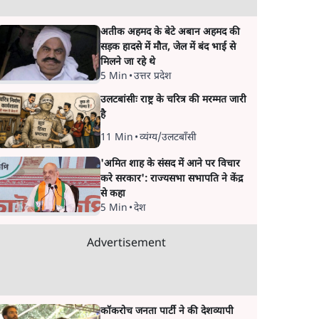
अतीक अहमद के बेटे अबान अहमद की
सड़क हादसे में मौत, जेल में बंद भाई से
मिलने जा रहे थे
5 Min
•
उत्तर प्रदेश
उलटबांसीः राष्ट्र के चरित्र की मरम्मत जारी
है
11 Min
•
व्यंग्य/उलटबाँसी
'अमित शाह के संसद में आने पर विचार
करे सरकार': राज्यसभा सभापति ने केंद्र
से कहा
5 Min
•
देश
Advertisement
कॉकरोच जनता पार्टी ने की देशव्यापी