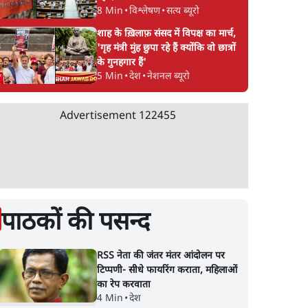
8 Min
•
विश्लेषण
•
सत्य ब्यूरो
शाह के ख़िलाफ़ संसद में विपक्ष का मार्च,
'गृह मंत्री मुंह छुपा रहे हैं क्योंकि वो छात्रों
के गुनहगार हैं'
5 Min
•
देश
•
नेशनल ब्यूरो
Advertisement
122455
पाठकों की पसन्द
RSS नेता की जंतर मंतर आंदोलन पर
टिप्पणी- सीधे फायरिंग कराता, महिलाओं
का रेप करवाता
4 Min
•
देश