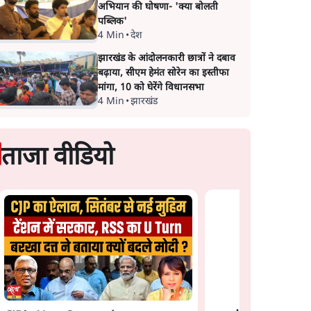
अभियान की घोषणा- 'क्या बोलती
पब्लिक'
4 Min
•
देश
झारखंड के आंदोलनकारी छात्रों ने दबाव
बढ़ाया, सीएम हेमंत सोरेन का इस्तीफा
मांगा, 10 को घेरेंगे विधानसभा
4 Min
•
झारखंड
ताजा वीडियो
न: फँस
भागवत बोले- 'जेन ज़ी पर
प्रयागराज छात्रों की गूंज: