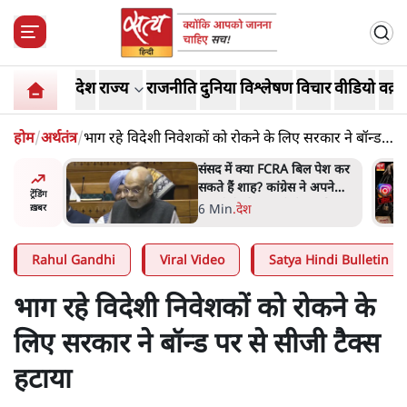
देश
राज्य
राजनीति
दुनिया
विश्लेषण
विचार
वीडियो
वक़्त
होम
/
अर्थतंत्र
/
भाग रहे विदेशी निवेशकों को रोकने के लिए सरकार ने बॉन्ड
पर से सीजी टैक्स हटाया
ल पेश कर
भारत में मेटा की 'अवैध सेंसरशिप'
े अपने
बढ़ी, एक्टिविस्ट टेलीग्राम की तरफ
ट्रेंडिंग
या व्हिप
मुड़े
11 Min
.
देश
ख़बर
Rahul Gandhi
Viral Video
Satya Hindi Bulletin
भाग रहे विदेशी निवेशकों को रोकने के
लिए सरकार ने बॉन्ड पर से सीजी टैक्स
हटाया