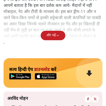
आपमें बताता है कि इस बार दर्शक कम आये- मैदानों में नहीं
मोबाइल, नेट और टीवी के माध्यम से। इस बार ड्रीम-11 और न
जाने किन-किन नामों से हल्की सट्टेबाजी वाली कंपनियों पर पाबंदी
का असर दिखा जिनके चलते नौजवान हर गेंद और हर खिलाड़ी ही
नहीं मैच से जुड़ी हर बात पर नजर रखते थे और बोली लगाते थे-
और पढ़ें
भले उसमें काफी डाटा खपता हो और किसी रेस्तरां मे भोजन के
बिल पर हल्की रियायत भर का लाभ हो।
सत्य हिन्दी ऐप
डाउनलोड
करें
अरविंद मोहन