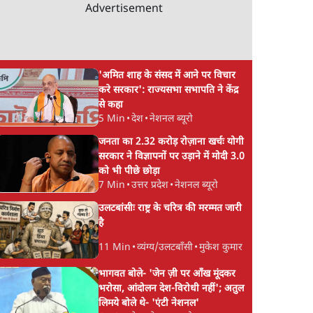
Advertisement
'अमित शाह के संसद में आने पर विचार
करे सरकार': राज्यसभा सभापति ने केंद्र
से कहा
5 Min
•
देश
•
नेशनल ब्यूरो
जनता का 2.32 करोड़ रोज़ाना खर्चः योगी
सरकार ने विज्ञापनों पर उड़ाने में मोदी 3.0
को भी पीछे छोड़ा
7 Min
•
उत्तर प्रदेश
•
नेशनल ब्यूरो
उलटबांसीः राष्ट्र के चरित्र की मरम्मत जारी
है
11 Min
•
व्यंग्य/उलटबाँसी
•
मुकेश कुमार
भागवत बोले- 'जेन ज़ी पर आँख मूंदकर
भरोसा, आंदोलन देश-विरोधी नहीं'; अतुल
लिमये बोले थे- 'एंटी नेशनल'