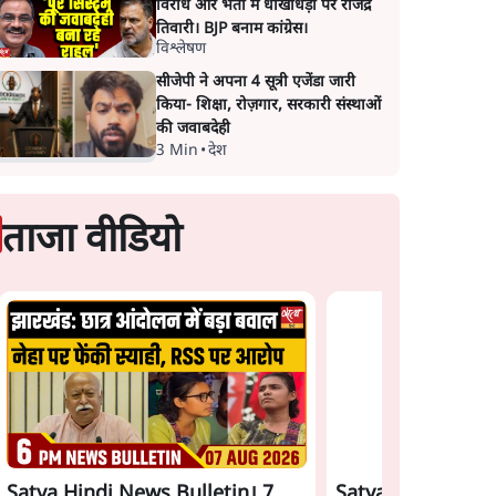
विरोध और भर्ती में धोखाधड़ी पर राजेंद्र
तिवारी। BJP बनाम कांग्रेस।
विश्लेषण
सीजेपी ने अपना 4 सूत्री एजेंडा जारी
किया- शिक्षा, रोज़गार, सरकारी संस्थाओं
की जवाबदेही
3 Min
•
देश
ताजा वीडियो
Satya Hindi News Bulletin। 7
Satya Hindi News 