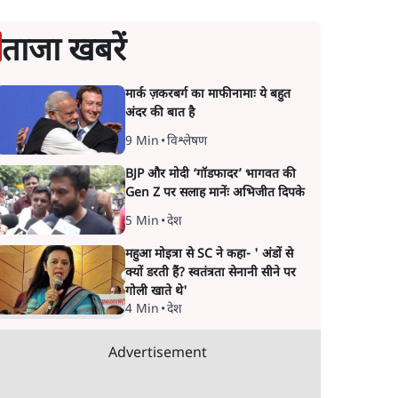
ताजा खबरें
मार्क ज़करबर्ग का माफीनामाः ये बहुत
अंदर की बात है
9 Min
•
विश्लेषण
BJP और मोदी ‘गॉडफादर’ भागवत की
Gen Z पर सलाह मानेंः अभिजीत दिपके
5 Min
•
देश
महुआ मोइत्रा से SC ने कहा- ' अंडों से
क्यों डरती हैं? स्वतंत्रता सेनानी सीने पर
गोली खाते थे'
4 Min
•
देश
Advertisement