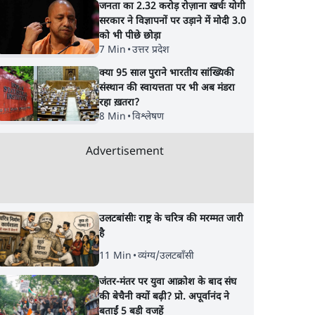
जनता का 2.32 करोड़ रोज़ाना खर्चः योगी
सरकार ने विज्ञापनों पर उड़ाने में मोदी 3.0
को भी पीछे छोड़ा
7 Min
•
उत्तर प्रदेश
क्या 95 साल पुराने भारतीय सांख्यिकी
संस्थान की स्वायत्तता पर भी अब मंडरा
रहा ख़तरा?
8 Min
•
विश्लेषण
Advertisement
उलटबांसीः राष्ट्र के चरित्र की मरम्मत जारी
है
11 Min
•
व्यंग्य/उलटबाँसी
जंतर-मंतर पर युवा आक्रोश के बाद संघ
की बेचैनी क्यों बढ़ी? प्रो. अपूर्वानंद ने
बताईं 5 बड़ी वजहें