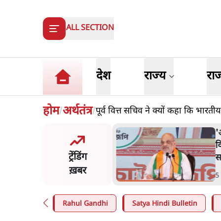
ALL SECTION
देश
राज्य
रा
होम
अर्थतंत्र
पूर्व वित्त सचिव ने क्यों कहा कि भारती
/
/
मंतर प्रोटेस्ट: 'युवाओं को
'
ड़ित किया जा रहा है, पर मोदी-
व
ट्रेंडिंग
ें बोलने की हिम्मत नहीं'- राहुल
स
ख़बर
n
.
देश
5
Rahul Gandhi
Satya Hindi Bulletin