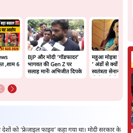
ews
BJP और मोदी ‘गॉडफादर’
महुआ मोइत्रा से SC 
्त ,शाम 6
भागवत की Gen Z पर
' अंडों से क्यों डरती है
सलाह मानेंः अभिजीत दिपके
स्वतंत्रता सेनानी सीने
गोली खाते थे'
च देशों को ‘फ्रेजाइल फाइव’ कहा गया था। मोदी सरकार के