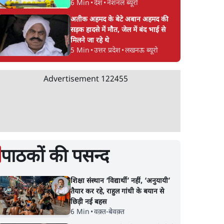
6 Min
•
देश
•
नेशनल ब्यूरो
अतीक अहमद के बेटे अबान अहमद की
सड़क हादसे में मौत, जेल में बंद भाई से
मिलने जा रहे थे
5 Min
•
उत्तर प्रदेश
•
लखनऊ ब्यूरो
Advertisement
122455
पाठकों की पसन्द
शिक्षा संस्थान ‘विद्यार्थी’ नहीं, ‘अनुयायी’
तैयार कर रहे, राहुल गांधी के बयान से
छिड़ी नई बहस
6 Min
•
वक़्त-बेवक़्त