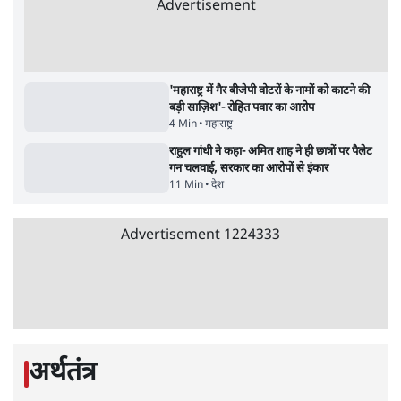
शिक्षा संस्थान ‘विद्यार्थी’ नहीं, ‘अनुयायी’ तैयार कर
रहे, राहुल गांधी के बयान से छिड़ी नई बहस
6 Min
•
वक़्त-बेवक़्त
इंस्टाग्राम पर आरक्षण हटाओ आंदोलन का शिगूफा,
क्या Gen Z एकता तोड़ने की मुहिम?
7 Min
•
देश
जनता का 2.32 करोड़ रोज़ाना खर्चः योगी सरकार ने
विज्ञापनों पर उड़ाने में मोदी 3.0 को भी पीछे छोड़ा
7 Min
•
उत्तर प्रदेश
Advertisement
क्या 95 साल पुराने भारतीय सांख्यिकी संस्थान की
स्वायत्तता पर भी अब मंडरा रहा ख़तरा?
8 Min
•
विश्लेषण
उलटबांसीः राष्ट्र के चरित्र की मरम्मत जारी है
11 Min
•
व्यंग्य/उलटबाँसी
जंतर-मंतर पर युवा आक्रोश के बाद संघ की बेचैनी