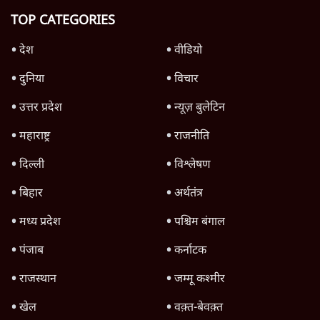
4 Min
•
अर्थतंत्र
पूर्व वित्त सचिव ने क्यों कहा कि भारतीय अर्थव्यवस्था
अब ‘नाज़ुक’ हालत में पहुँच गई?
6 Min
•
अर्थतंत्र
बेतहाशा क्यों गिर रहा है रुपया और क्यों यह झाड़-
फूँक से नहीं सुधरेगा
6 Min
•
अर्थतंत्र
Advertisement
चीन ने भारत के इलेक्ट्रानिक्स निर्यात को दिया
झटका, नए नियम से मैन्युफैक्चरिंग पर कसी नकेल!
6 Min
•
अर्थतंत्र
Advertisement
1345566