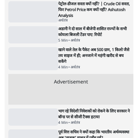
क्यों बढ़ी? प्रो. अपूर्वानंद ने बताईं 5 बड़ी वजहें
7 Min
•
विश्लेषण
Advertisement
'महाराष्ट्र में गैर बीजेपी वोटरों के नामों को काटने की
बड़ी साज़िश'- रोहित पवार का आरोप
4 Min
•
महाराष्ट्र
राहुल गांधी ने कहा- अमित शाह ने ही छात्रों पर पैलेट
गन चलवाई, सरकार का आरोपों से इंकार
11 Min
•
देश
Advertisement
1224333