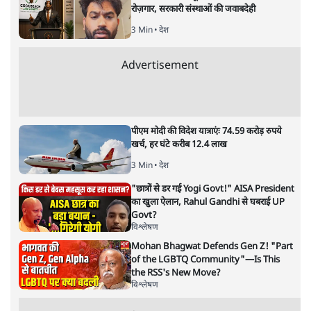
समी अहमद
समी अहमद
की और स्टोरी पढ़ें
अगली खबर लोड हो रही है...
ताजा खबरें
SC-ST आरक्षण में क्रीमी लेयर क्यों नहीं? केंद्र ने
सुप्रीम कोर्ट में बताया कारण
5 Min
•
देश
पेपर लीक घोटाले की सच्चाई: छात्रों के विरोध और
भर्ती में धोखाधड़ी पर राजेंद्र तिवारी। BJP बनाम