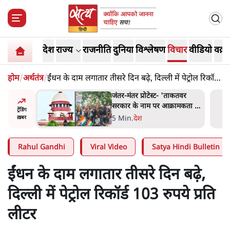
देश
राज्य
राजनीति
दुनिया
विश्लेषण
विचार
वीडियो
वक़्त
होम
/
अर्थतंत्र
/
ईंधन के दाम लगातार तीसरे दिन बढ़े, दिल्ली में पेट्रोल रिकॉर्ड
103 रुपये प्रति लीटर
ाकतवर
जंतर मंतर प्रोटेस्ट: 'युवाओं को
रामकता न
प्रताड़ित किया जा रहा है, पर मोदी-
ट्रेंडिंग
ो सुने':
शाह में बोलने की हिम्मत नहीं'-
7 Min
.
देश
ख़बर
राहुल
Rahul Gandhi
Viral Video
Satya Hindi Bulletin
ईंधन के दाम लगातार तीसरे दिन बढ़े,
दिल्ली में पेट्रोल रिकॉर्ड 103 रुपये प्रति
लीटर