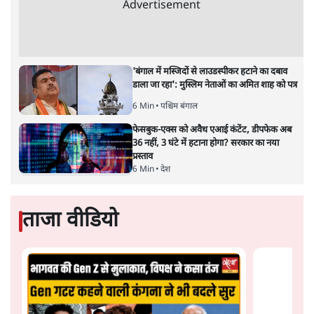
कांग्रेस।
विश्लेषण
सीजेपी ने अपना 4 सूत्री एजेंडा जारी किया- शिक्षा,
रोज़गार, सरकारी संस्थाओं की जवाबदेही
3 Min
•
देश
Advertisement
पीएम मोदी की विदेश यात्राएंः 74.59 करोड़ रुपये
खर्च, हर घंटे करीब 12.4 लाख
3 Min
•
देश
"छात्रों से डर गई Yogi Govt!" AISA President
का खुला ऐलान, Rahul Gandhi से घबराई UP
Govt?
विश्लेषण
Mohan Bhagwat Defends Gen Z! "Part
of the LGBTQ Community"—Is This