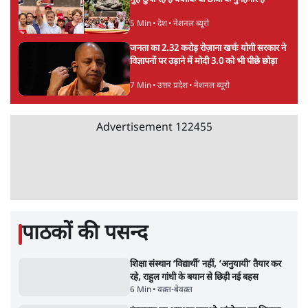
संसदीय समिति-मेटा की बैठकः मार्क ज़करबर्ग ने
भारत सरकार से माफी मांगी
5 Min
•
देश
•
राजनीतिक ब्यूरो
Advertisement
जंतर-मंतर प्रोटेस्ट- 'ताकतवर सरकार के नाम पर
आक्रामकता न दिखाए पुलिस, जेन जी को सुने': SC
5 Min
•
देश
•
नेशनल ब्यूरो
जंतर मंतर प्रोटेस्ट: 'युवाओं को प्रताड़ित किया जा रहा
है, पर मोदी-शाह में बोलने की हिम्मत नहीं'- राहुल
7 Min
•
देश
•
नेशनल ब्यूरो
'अमित शाह के संसद में आने पर विचार करे सरकार':
राज्यसभा सभापति ने केंद्र से कहा