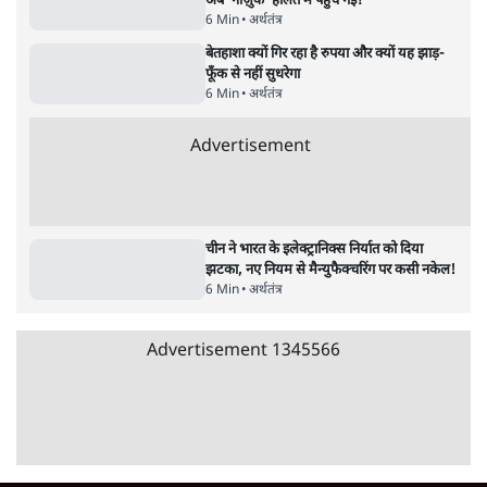
अर्थतंत्र
पेट्रोल-डीजल सस्ता क्यों नहीं? | Crude Oil सस्ता,
फिर Petrol Price कम क्यों नहीं? Ashutosh
Analysis
अर्थतंत्र
अडानी ने दो साल में बीजेपी शासित राज्यों के सभी
कोयला बिजली टेंडर पाए: रिपोर्ट
5 Min
•
अर्थतंत्र
खाने वाले तेल के पैकेट अब 500 ग्राम, 1 किलो जैसे
तय साइज में ही; अनजाने में महंगी खरीद से बच
सकेंगे
4 Min
•
अर्थतंत्र
Advertisement
भाग रहे विदेशी निवेशकों को रोकने के लिए सरकार ने
बॉन्ड पर से सीजी टैक्स हटाया