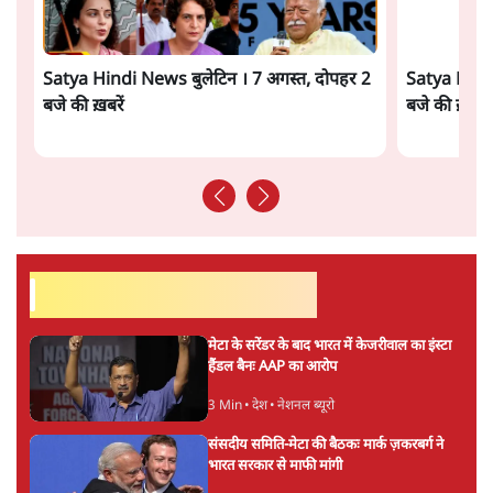
the RSS's New Move?
विश्लेषण
Advertisement
'बंगाल में मस्जिदों से लाउडस्पीकर हटाने का दबाव
डाला जा रहा': मुस्लिम नेताओं का अमित शाह को पत्र
6 Min
•
पश्चिम बंगाल
फेसबुक-एक्स को अवैध एआई कंटेंट, डीपफेक अब
36 नहीं, 3 घंटे में हटाना होगा? सरकार का नया
प्रस्ताव
6 Min
•
देश
ताजा वीडियो