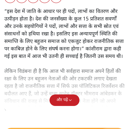
“इस देश में जाति के आधार पर ही पदों, लाभों का वितरण और
उत्पीड़न होता है। देश की जनसँख्या के कुल 15 प्रतिशत सवर्णों
और उनके सहयोगियों ने पदों, लाभों और सत्ता के सभी स्रोत एवं
संसाधनों को हथिया रखा है। इसलिए इस अन्यायपूर्ण स्थिति की
समाप्ति के लिए बहुजन समाज को एकजुट होकर राजनीतिक सत्ता
पर काबिज़ होने के लिए संघर्ष करना होगा।” कांशीराम द्वारा कही
गई इस बात में आज भी उतनी ही सच्चाई है जितनी उस समय थी।
लेकिन विडंबना ही है कि आज भी सर्वहारा समाज अपने हितों की
रक्षा के लिए उन बहुजन नेताओं की ओर टकटकी लगाए देखता
रहता है जो राजनीतिक सत्ता में सिर्फ उस पॉलिटिकल रिजर्वेशन की
बदौलत आए हैं, जो उन्हें बाबा साहेब डॉक्टर भीमराव आंबेडकर के
और पढ़ें
संविधान की वजह से मिला। ऐसे बहुत कम नेता होंगे जो अपने
समाज के मुद्दों को विधानसभाओं में और संसद में उठाते हैं।