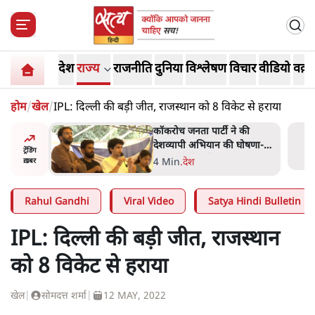
देश
राज्य
राजनीति
दुनिया
विश्लेषण
विचार
वीडियो
वक़्त
होम
/
खेल
/
IPL: दिल्ली की बड़ी जीत, राजस्थान को 8 विकेट से हराया
ात्रों ने
कॉकरोच जनता पार्टी ने की
त सोरेन का
देशव्यापी अभियान की घोषणा-
ट्रेंडिंग
ंगे
'क्या बोलती पब्लिक'
4 Min
.
देश
ख़बर
Rahul Gandhi
Viral Video
Satya Hindi Bulletin
IPL: दिल्ली की बड़ी जीत, राजस्थान
को 8 विकेट से हराया
खेल
|
सोमदत्त शर्मा
|
12 MAY, 2022