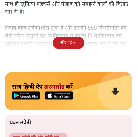
साथ ही खुफिया महकमे और पंजाब को समझने वालों की चिंताएं
बढ़ा दी हैं।
पंजाब बेहद संवेदनशील सूबा है और इसकी 550 किलोमीटर की
लंबी सीमा पड़ोसी देश पाकिस्तान से लगती है। पाकिस्तान की
और पढ़ें
खुफिया एजेंसी आईएसआई पर यह आरोप लगता रहा है कि वह
पंजाब का माहौल खराब करने में जुटी रहती है।
सत्य हिन्दी ऐप
डाउनलोड
करें
पवन उप्रेती