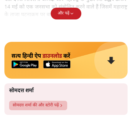
14 मई को एक जनसभा को संबोधित करने वाले हैं जिसमें महाराष्ट्र
और पढ़ें
के ताजा घटनाक्रम पर बात करेंगे।
सत्य हिन्दी ऐप
डाउनलोड
करें
सोमदत्त शर्मा
सोमदत्त शर्मा
की और स्टोरी पढ़ें