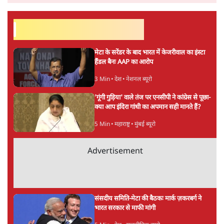
ताजा खबरें
भागवत बोले- 'जेन ज़ी पर आँख मूंदकर भरोसा,
आंदोलन देश-विरोधी नहीं'; अतुल लिमये बोले थे-
'एंटी नेशनल'
6 Min
•
देश
अतीक अहमद के बेटे अबान अहमद की सड़क हादसे
में मौत, जेल में बंद भाई से मिलने जा रहे थे
5 Min
•
उत्तर प्रदेश
उलटबांसीः राष्ट्र के चरित्र की मरम्मत जारी है
11 Min
•
व्यंग्य/उलटबाँसी
Advertisement