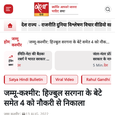
देश
राज्य
राजनीति
दुनिया
विश्लेषण
विचार
वीडियो
वक़्त
जम्मू
होम
/
/
जम्मू-कश्मीर: हिज्बुल सरगना के बेटे समेत 4 को नौकरी
कश्मीर
से निकाला
 बैठकः
जंतर-मंतर प्रोटेस्ट- 'ताकतवर
 सरकार से
सरकार के नाम पर आक्रामकता न
ट्रेंडिंग
दिखाए पुलिस, जेन जी को सुने':
5 Min
.
देश
ख़बर
SC
Satya Hindi Bulletin
Viral Video
Rahul Gandhi
जम्मू-कश्मीर: हिज्बुल सरगना के बेटे
समेत 4 को नौकरी से निकाला
जम्मू कश्मीर
|
13 AUG, 2022