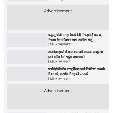
Advertisement
122455
पाठकों की पसन्द
RSS नेता की जंतर मंतर आंदोलन पर टिप्पणी- सीधे
फायरिंग कराता, महिलाओं का रेप करवाता
4 Min
•
देश
शिक्षा संस्थान ‘विद्यार्थी’ नहीं, ‘अनुयायी’ तैयार कर
रहे, राहुल गांधी के बयान से छिड़ी नई बहस
6 Min
•
वक़्त-बेवक़्त
इंस्टाग्राम पर आरक्षण हटाओ आंदोलन का शिगूफा,
क्या Gen Z एकता तोड़ने की मुहिम?
7 Min
•
देश
Advertisement