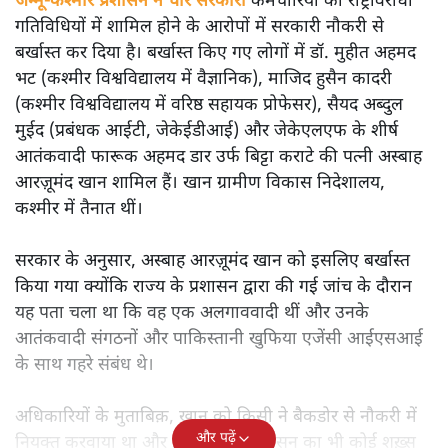
जम्मू-कश्मीर प्रशासन ने चार सरकारी कर्मचारियों को राष्ट्रविरोधी
गतिविधियों में शामिल होने के आरोपों में सरकारी नौकरी से
बर्खास्त कर दिया है। बर्खास्त किए गए लोगों में डॉ. मुहीत अहमद
भट (कश्मीर विश्वविद्यालय में वैज्ञानिक), माजिद हुसैन कादरी
(कश्मीर विश्वविद्यालय में वरिष्ठ सहायक प्रोफेसर), सैयद अब्दुल
मुईद (प्रबंधक आईटी, जेकेईडीआई) और जेकेएलएफ के शीर्ष
आतंकवादी फारूक अहमद डार उर्फ ​​बिट्टा कराटे की पत्नी अस्बाह
आरज़ूमंद खान शामिल हैं। खान ग्रामीण विकास निदेशालय,
कश्मीर में तैनात थीं।
सरकार के अनुसार, अस्बाह आरज़ूमंद खान को इसलिए बर्खास्त
किया गया क्योंकि राज्य के प्रशासन द्वारा की गई जांच के दौरान
यह पता चला था कि वह एक अलगाववादी थीं और उनके
आतंकवादी संगठनों और पाकिस्तानी खुफिया एजेंसी आईएसआई
के साथ गहरे संबंध थे।
अधिकारियों के मुताबिक़, खान को किसी ने बैकडोर से नौकरी में
और पढ़ें
नियुक्त करवाया था और इस काम में प्रशासन का भी कोई शख़्स