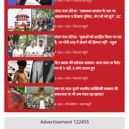
'अमित शाह के संसद में आने पर विचार करे सरकार':
राज्यसभा सभापति ने केंद्र से कहा
5 Min
•
देश
कॉकरोच जनता पार्टी ने की देशव्यापी अभियान की
घोषणा- 'क्या बोलती पब्लिक'
4 Min
•
देश
झारखंड के आंदोलनकारी छात्रों ने दबाव बढ़ाया,
सीएम हेमंत सोरेन का इस्तीफा मांगा, 10 को घेरेंगे
विधानसभा
4 Min
•
झारखंड
Advertisement
तरुण तेजपाल को 2013 के रेप केस में 10 साल की
जेल, बॉम्बे हाई कोर्ट ने सुनाई सजा
6 Min
•
महाराष्ट्र