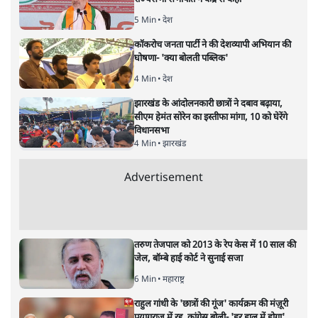
सतीश झा
भारत-यूरोपीय संघ मुक्त व्यापार समझौताः क्या यूरोप की ओर भारत
का झुकाव एक लंबा रणनीतिक नज़रिया है या वैश्विक दबावों और
अमेरिकी अनिश्चितता की वजह से उठाया गया एक कदम है? वरिष्ठ
पत्रकार सतीश झा का आकलनः
कूटनीति में समय ही सबसे
बड़ा कारक होता है। भारत का यूरोप की
ओर ताज़ा झुकाव—जिसका ठोस रूप हाल ही में संपन्न भारत–
यूरोपीय संघ मुक्त व्यापार समझौते (एफ़टीए) में दिखाई देता है—
किसी दीर्घकालिक रणनीतिक दूरदृष्टि की पराकाष्ठा कम, और
परिस्थितियों के दबाव में लिया गया एक तेज़ निर्णय अधिक लगता
और पढ़ें
है।