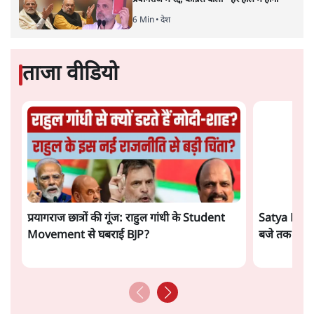
सत्य हिन्दी ऐप
डाउनलोड
करें
सतीश झा
सतीश झा समकालीन भारतीय भाषाई लेखन के सबसे सूक्ष्म,
विश्लेषणात्मक और मानवीय स्वरों में से एक हैं। शिक्षा, समाज,
संस्कृति और भाषा पर उनकी दृष्टि गहरी और साफ़ है। उनकी शैली—
सरल भाषा में जटिल प्रश्नों को खोलने की—उन्हें आज के
हिंदी‑हिंदुस्तानी लेखन में एक विशिष्ट स्थान देती है।
सतीश झा
की और स्टोरी पढ़ें
अगली खबर लोड हो रही है...