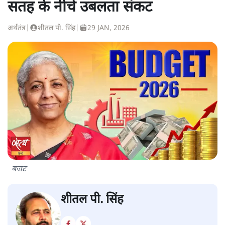
सतह के नीचे उबलता संकट
अर्थतंत्र
|
शीतल पी. सिंह
|
29 JAN, 2026
बजट
शीतल पी. सिंह