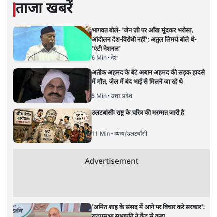
लेखक सत्यहिंदी के संपादक हैं।
मुकेश कुमार
की और स्टोरी पढ़ें
भारत–यूरोप संवाद: दूरदर्शी रणनीति या
हालात से उपजा मोड़?
विश्लेषण
|
सतीश झा
|
29 JAN, 2026
भारत ईयू मुक्त व्यापार समझौताः ईयू अध्यक्ष उर्सुला वॉन डेर लेयेन और
पीएम मोदी