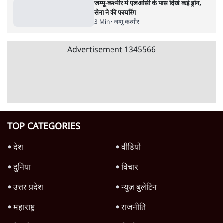
जनता का 2.32 करोड़ रोज़ाना खर्चः योगी सरकार ने
विज्ञापनों पर उड़ाने में मोदी 3.0 को भी पीछे छोड़ा
7 Min
•
उत्तर प्रदेश
क्या 95 साल पुराने भारतीय सांख्यिकी संस्थान की
स्वायत्तता पर भी अब मंडरा रहा ख़तरा?
8 Min
•
विश्लेषण
जंतर-मंतर पर युवा आक्रोश के बाद संघ की बेचैनी
क्यों बढ़ी? प्रो. अपूर्वानंद ने बताईं 5 बड़ी वजहें
7 Min
•
विश्लेषण
Advertisement
'महाराष्ट्र में गैर बीजेपी वोटरों के नामों को काटने की
बड़ी साज़िश'- रोहित पवार का आरोप
4 Min
•
महाराष्ट्र