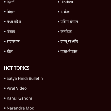
राहुल गांधी ने कहा- अमित शाह ने ही छात्रों पर पैलेट
गन चलवाई, सरकार का आरोपों से इंकार
11 Min
•
देश
Advertisement
1224333
जम्मू कश्मीर
हाई अलर्ट के बावजूद कश्मीर में 10 दिनों में दूसरा
आतंकी हमला, 2 प्रवासी मज़दूरों सहित 3 मरे
2 Min
•
जम्मू कश्मीर
'विधायक खरीद-फरोख्त' आरोप पर बीजेपी ने भेजा
100 करोड़ का नोटिस; उमर बोले- यह 'लव लेटर' है
5 Min
•
जम्मू कश्मीर
हमारे विधायकों को 30 करोड़ का ऑफर- उमर;