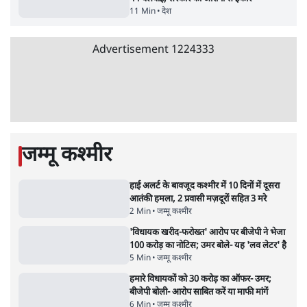
5 Min
•
देश
•
राजनीतिक ब्यूरो
जंतर-मंतर प्रोटेस्ट- 'ताकतवर सरकार के नाम पर
आक्रामकता न दिखाए पुलिस, जेन जी को सुने': SC
5 Min
•
देश
•
नेशनल ब्यूरो
जंतर मंतर प्रोटेस्ट: 'युवाओं को प्रताड़ित किया जा रहा
है, पर मोदी-शाह में बोलने की हिम्मत नहीं'- राहुल
7 Min
•
देश
•
नेशनल ब्यूरो
पेंटर प्रशांत की दर्दनाक दास्तान- जंतर मंतर पर पैलेट
गन से 5 नहीं, 6 लोग घायल हुए
6 Min
•
देश
•
नेशनल ब्यूरो
क्या 95 साल पुराने भारतीय सांख्यिकी संस्थान की
स्वायत्तता पर भी अब मंडरा रहा ख़तरा?
8 Min
•
विश्लेषण
•
सत्य ब्यूरो