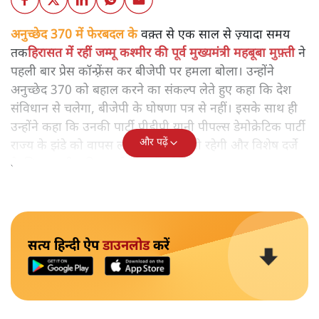
अनुच्छेद 370
में फेरबदल के वक़्त से एक साल से ज़्यादा समय
तक
हिरासत में रहीं जम्मू कश्मीर की पूर्व मुख्यमंत्री महबूबा मुफ़्ती
ने पहली बार प्रेस कॉन्फ़्रेंस कर बीजेपी पर हमला बोला। उन्होंने
अनुच्छेद 370 को बहाल करने का संकल्प लेते हुए कहा कि देश
संविधान से चलेगा, बीजेपी के घोषणा पत्र से नहीं। इसके साथ ही
उन्होंने कहा कि उनकी पार्टी पीडीपी यानी पीपल्स डेमोक्रेटिक पार्टी
और पढ़ें
राज्य के झंडे को वापस लाने के लिए लड़ती रहेगी और विशेष दर्जे
के लिए कश्मीर की लड़ाई को नहीं छोड़ेगी।
सत्य हिन्दी ऐप
डाउनलोड
करें