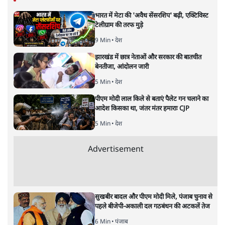
शंभुनाथ शुक्ल
शंभुनाथ शुक्ल
की और स्टोरी पढ़ें
उर्दू को लेकर फरेब और नीतीश की छवि
चमकाने की ऐसी कोशिश क्यों?
बिहार
|
समी अहमद
|
29 MAR, 2025
सीएम नीतीश कुमार
समी अहमद