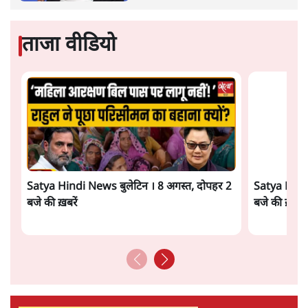
सत्य हिन्दी ऐप
डाउनलोड
करें
समी अहमद
समी अहमद
की और स्टोरी पढ़ें
अगली खबर लोड हो रही है...
ताजा खबरें