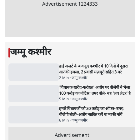
अतीक अहमद के बेटे अबान अहमद की सड़क हादसे
में मौत, जेल में बंद भाई से मिलने जा रहे थे
5 Min
•
उत्तर प्रदेश
•
लखनऊ ब्यूरो
झारखंड के आंदोलनकारी छात्रों ने दबाव बढ़ाया,
सीएम हेमंत सोरेन का इस्तीफा मांगा, 10 को घेरेंगे
विधानसभा
4 Min
•
झारखंड
•
सत्य ब्यूरो
कॉकरोच जनता पार्टी ने की देशव्यापी अभियान की
घोषणा- 'क्या बोलती पब्लिक'
4 Min
•
देश
•
राजनीतिक ब्यूरो
UPI पर प्रस्तावित शुल्क के पीछे ट्रंप का दबाव?
वीजा-मास्टरकार्ड को फायदा पहुँचाने की चर्चा
6 Min
•
विश्लेषण
•
नेशनल ब्यूरो
Advertisement
122455