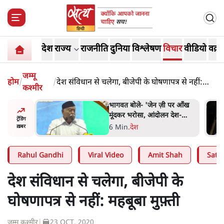
देश
राज्य
राजनीति
दुनिया
विश्लेषण
विचार
वीडियो
वक़्त
जम्मू
होम
/
/
देश संविधान से चलेगा, बीजेपी के घोषणापत्र से नहीं:
कश्मीर
महबूबा मुफ़्ती
 पर आँख
अतीक अहमद के बेटे अबान अहमद
 देश-
की सड़क हादसे में मौत, जेल में बंद
ट्रेंडिंग
ये बोले थे-
भाई से मिलने जा रहे थे
5 Min
.
उत्तर प्रदेश
ख़बर
Rahul Gandhi
Viral Video
Amit Shah
Satya
देश संविधान से चलेगा, बीजेपी के
घोषणापत्र से नहीं: महबूबा मुफ़्ती
जम्मू कश्मीर
|
23 OCT, 2020