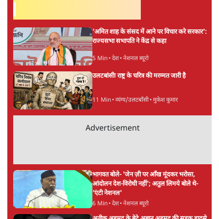
भारत में मेटा की 'अवैध सेंसरशिप' बढ़ी, एक्टिविस्ट
टेलीग्राम की तरफ मुड़े
9 Min
•
देश
झारखंड में छात्र नेताओं और सरकार की बातचीत
बेनतीजा, आंदोलन जारी
5 Min
•
देश
पीएम मोदी लाल किले से बताएं पैलेट गन चलाने का
आदेश किसका था, जंतर मंतर हमाराः CJP
5 Min
•
देश
Advertisement
सुखबीर बादल और पीएम मोदी मिले, पंजाब चुनाव से
पहले बीजेपी-अकाली दल गठबंधन की अटकलें तेज
6 Min
•
पंजाब