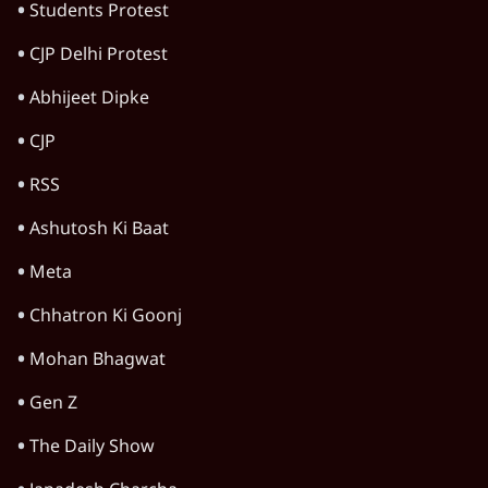
श्रद्धालु चांदी समझ वैष्णो देवी में चढ़ाते हैं चढ़ावा,
निकला कैंसर फैलाने वाला जहरीला धातु!
5 Min
•
जम्मू कश्मीर
जानलेवा हमले में बाल-बाल बचे फारूक अब्दुल्ला,
इतने करीब कैसे पहुंचा हमलावर?
3 Min
•
जम्मू कश्मीर
ख़ामेनेई की मौत पर मुस्लिम वर्ल्ड में प्रोटेस्ट; कराची
में 12 मरे, कश्मीर में सड़कों पर उतरे
5 Min
•
जम्मू कश्मीर
Advertisement
जम्मू-कश्मीर में एलओसी के पास दिखे कई ड्रोन,
सेना ने की फायरिंग
3 Min
•
जम्मू कश्मीर