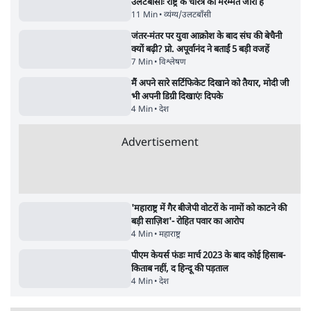
सर्वाधिक पढ़ी गयी खबरें
'अमित शाह के संसद में आने पर विचार करे सरकार':
राज्यसभा सभापति ने केंद्र से कहा
5 Min
•
देश
•
नेशनल ब्यूरो
उलटबांसीः राष्ट्र के चरित्र की मरम्मत जारी है
11 Min
•
व्यंग्य/उलटबाँसी
•
मुकेश कुमार
Advertisement
भागवत बोले- 'जेन ज़ी पर आँख मूंदकर भरोसा,
आंदोलन देश-विरोधी नहीं'; अतुल लिमये बोले थे-
'एंटी नेशनल'
6 Min
•
देश
•
नेशनल ब्यूरो