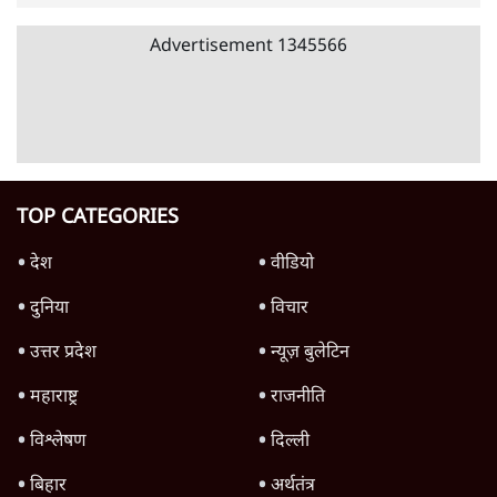
उलटबांसीः राष्ट्र के चरित्र की मरम्मत जारी है
11 Min
•
व्यंग्य/उलटबाँसी
जंतर-मंतर पर युवा आक्रोश के बाद संघ की बेचैनी
क्यों बढ़ी? प्रो. अपूर्वानंद ने बताईं 5 बड़ी वजहें
7 Min
•
विश्लेषण
मैं अपने सारे सर्टिफिकेट दिखाने को तैयार, मोदी जी
भी अपनी डिग्री दिखाएंः दिपके
4 Min
•
देश
Advertisement
'महाराष्ट्र में गैर बीजेपी वोटरों के नामों को काटने की
बड़ी साज़िश'- रोहित पवार का आरोप
4 Min
•
महाराष्ट्र
पीएम केयर्स फंडः मार्च 2023 के बाद कोई हिसाब-
किताब नहीं, द हिन्दू की पड़ताल
4 Min
•
देश