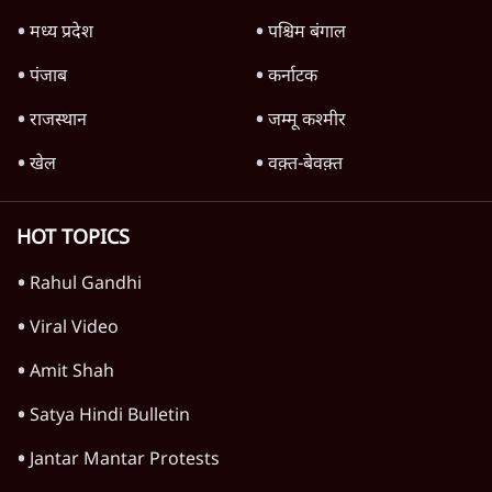
Advertisement
1224333
जम्मू कश्मीर
हाई अलर्ट के बावजूद कश्मीर में 10 दिनों में दूसरा
आतंकी हमला, 2 प्रवासी मज़दूरों सहित 3 मरे
2 Min
•
जम्मू कश्मीर
'विधायक खरीद-फरोख्त' आरोप पर बीजेपी ने भेजा
100 करोड़ का नोटिस; उमर बोले- यह 'लव लेटर' है
5 Min
•
जम्मू कश्मीर
हमारे विधायकों को 30 करोड़ का ऑफर- उमर;
बीजेपी बोली- आरोप साबित करें या माफी मांगें
6 Min
•
जम्मू कश्मीर
Advertisement