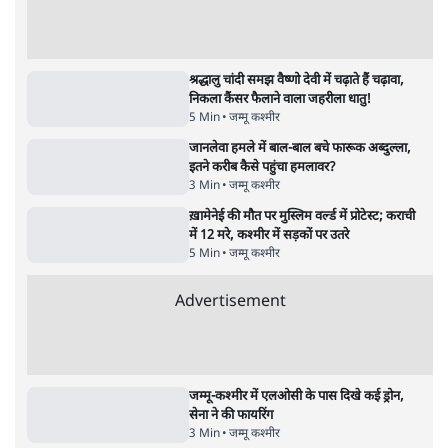
पाठकों की पसन्द
जनता का 2.32 करोड़ रोज़ाना खर्चः योगी सरकार ने
विज्ञापनों पर उड़ाने में मोदी 3.0 को भी पीछे छोड़ा
7 Min
•
उत्तर प्रदेश
शिक्षा संस्थान ‘विद्यार्थी’ नहीं, ‘अनुयायी’ तैयार कर
रहे, राहुल गांधी के बयान से छिड़ी नई बहस
6 Min
•
वक़्त-बेवक़्त
क्या 95 साल पुराने भारतीय सांख्यिकी संस्थान की
स्वायत्तता पर भी अब मंडरा रहा ख़तरा?
8 Min
•
विश्लेषण
Advertisement