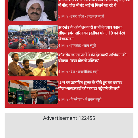
संसद में क्या FCRA बिल पेश कर सकते हैं शाह?
कांग्रेस ने अपने सांसदों के लिए जारी किया व्हिप
6 Min
•
देश
'E20- दाल में काला नहीं, पूरी दाल ही काली; वाहनों
को बरबाद कर रहा है इथेनॉल': राहुल
5 Min
•
देश
Advertisement
UPI पर प्रस्तावित शुल्क के पीछे ट्रंप का दबाव?
वीजा-मास्टरकार्ड को फायदा पहुँचाने की चर्चा
6 Min
•
विश्लेषण
मार्क ज़करबर्ग का माफीनामाः ये बहुत अंदर की बात
है
9 Min
•
विश्लेषण