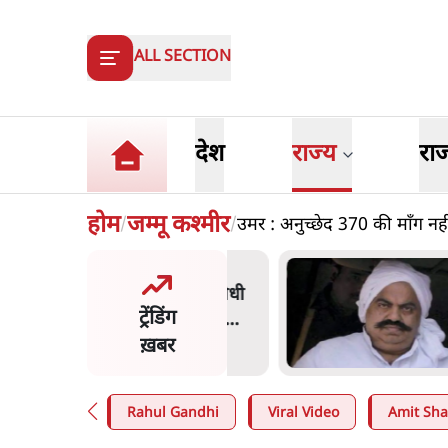
ALL SECTION
देश
राज्य
रा
होम
जम्मू कश्मीर
उमर : अनुच्छेद 370 की माँग नह
/
/
त बोले- 'जेन ज़ी पर आँख
अ
कर भरोसा, आंदोलन देश-विरोधी
क
ट्रेंडिंग
; अतुल लिमये बोले थे- 'एंटी
भ
ल'
ख़बर
n
.
देश
5
Rahul Gandhi
Viral Video
Amit Sh