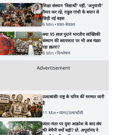
शिक्षा संस्थान ‘विद्यार्थी’ नहीं, ‘अनुयायी’
तैयार कर रहे, राहुल गांधी के बयान से
छिड़ी नई बहस
6 Min
•
वक़्त-बेवक़्त
क्या 95 साल पुराने भारतीय सांख्यिकी
संस्थान की स्वायत्तता पर भी अब मंडरा
रहा ख़तरा?
8 Min
•
विश्लेषण
Advertisement
उलटबांसीः राष्ट्र के चरित्र की मरम्मत जारी
है
11 Min
•
व्यंग्य/उलटबाँसी
जंतर-मंतर पर युवा आक्रोश के बाद संघ
की बेचैनी क्यों बढ़ी? प्रो. अपूर्वानंद ने