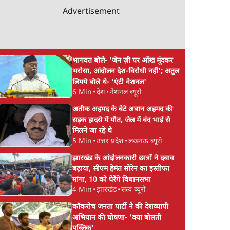
Advertisement
भागवत बोले- 'जेन ज़ी पर आँख मूंदकर
भरोसा, आंदोलन देश-विरोधी नहीं'; अतुल
लिमये बोले थे- 'एंटी नेशनल'
6 Min
•
देश
•
नेशनल ब्यूरो
अतीक अहमद के बेटे अबान अहमद की
सड़क हादसे में मौत, जेल में बंद भाई से
मिलने जा रहे थे
5 Min
•
उत्तर प्रदेश
•
लखनऊ ब्यूरो
झारखंड के आंदोलनकारी छात्रों ने दबाव
बढ़ाया, सीएम हेमंत सोरेन का इस्तीफा
मांगा, 10 को घेरेंगे विधानसभा
4 Min
•
झारखंड
•
सत्य ब्यूरो
कॉकरोच जनता पार्टी ने की देशव्यापी
अभियान की घोषणा- 'क्या बोलती
पब्लिक'