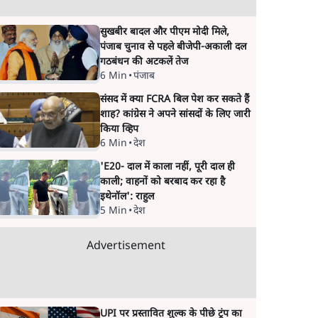
सुखबीर बादल और पीएम मोदी मिले,
पंजाब चुनाव से पहले बीजेपी-अकाली दल
गठबंधन की अटकलें तेज
6 Min
•
पंजाब
संसद में क्या FCRA बिल पेश कर सकते हैं
शाह? कांग्रेस ने अपने सांसदों के लिए जारी
किया व्हिप
6 Min
•
देश
'E20- दाल में काला नहीं, पूरी दाल ही
काली; वाहनों को बरबाद कर रहा है
इथेनॉल': राहुल
5 Min
•
देश
Advertisement
UPI पर प्रस्तावित शुल्क के पीछे ट्रंप का