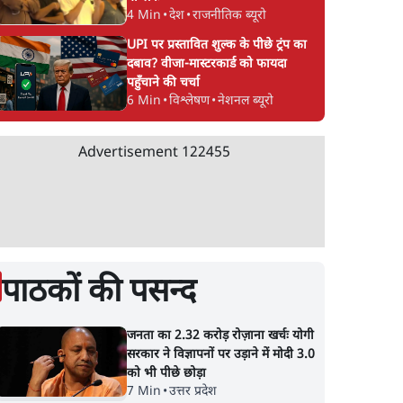
4 Min
•
देश
•
राजनीतिक ब्यूरो
UPI पर प्रस्तावित शुल्क के पीछे ट्रंप का
दबाव? वीजा-मास्टरकार्ड को फायदा
पहुँचाने की चर्चा
6 Min
•
विश्लेषण
•
नेशनल ब्यूरो
Advertisement
122455
पाठकों की पसन्द
जनता का 2.32 करोड़ रोज़ाना खर्चः योगी
सरकार ने विज्ञापनों पर उड़ाने में मोदी 3.0
को भी पीछे छोड़ा
7 Min
•
उत्तर प्रदेश