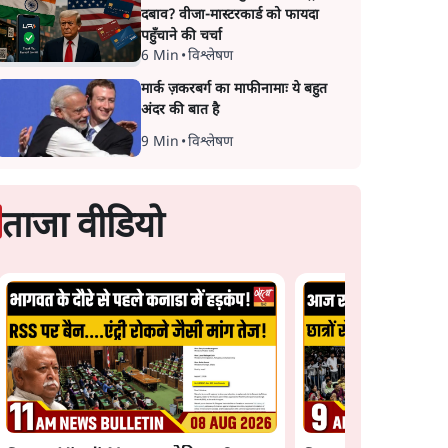
दबाव? वीजा-मास्टरकार्ड को फायदा
पहुँचाने की चर्चा
6 Min
•
विश्लेषण
मार्क ज़करबर्ग का माफीनामाः ये बहुत
अंदर की बात है
9 Min
•
विश्लेषण
ताजा वीडियो
s
पीएम मोदी लाल किले से
सुखबीर बादल और पीए
सुबह 9
बताएं पैलेट गन चलाने का
मोदी मिले, पंजाब चुनाव
आदेश किसका था, जंतर
पहले बीजेपी-अकाली द
मंतर हमाराः CJP
गठबंधन की अटकलें ते