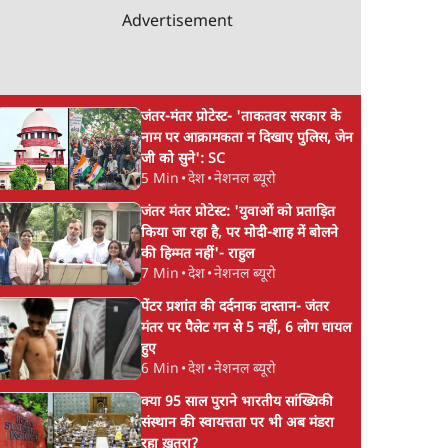
Advertisement
जंतर-मंतर प्रोटेस्ट- 'ताकतवर सरकार के
नाम पर आक्रामकता न दिखाए पुलिस, जेन
जी को सुने': SC
5 Min
•
देश
•
नेशनल ब्यूरो
जंतर मंतर प्रोटेस्ट: 'युवाओं को प्रताड़ित
किया जा रहा है, पर मोदी-शाह में बोलने
की हिम्मत नहीं'- राहुल
7 Min
•
देश
•
नेशनल ब्यूरो
पेंटर प्रशांत की दर्दनाक दास्तान- जंतर
मंतर पर पैलेट गन से 5 नहीं, 6 लोग घायल
हुए
6 Min
•
देश
•
नेशनल ब्यूरो
क्या 95 साल पुराने भारतीय सांख्यिकी
संस्थान की स्वायत्तता पर भी अब मंडरा
रहा ख़तरा?