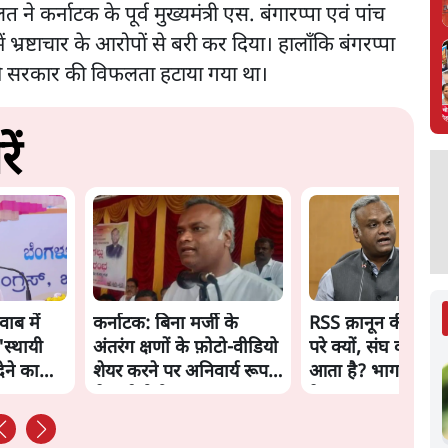
त ने कर्नाटक के पूर्व मुख्यमंत्री एस. बंगारप्पा एवं पांच
 भ्रष्टाचार के आरोपों से बरी कर दिया। हालाँकि बंगरप्पा
ं उनकी सरकार की विफलता हटाया गया था।
ें
ाब में
कर्नाटक: बिना मर्जी के
RSS क़ानून की पड़ता
'स्थायी
अंतरंग क्षणों के फ़ोटो-वीडियो
परे क्यों, संघ का पैसा
देने का
शेयर करने पर अनिवार्य रूप
आता है? भागवत से प्
से दर्ज होगी FIR
के सवाल