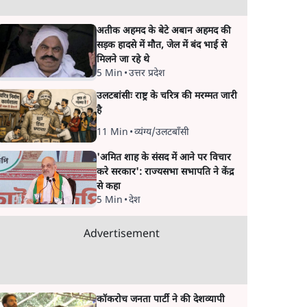
अतीक अहमद के बेटे अबान अहमद की
सड़क हादसे में मौत, जेल में बंद भाई से
मिलने जा रहे थे
5 Min
•
उत्तर प्रदेश
उलटबांसीः राष्ट्र के चरित्र की मरम्मत जारी
है
11 Min
•
व्यंग्य/उलटबाँसी
'अमित शाह के संसद में आने पर विचार
करे सरकार': राज्यसभा सभापति ने केंद्र
से कहा
5 Min
•
देश
Advertisement
कॉकरोच जनता पार्टी ने की देशव्यापी