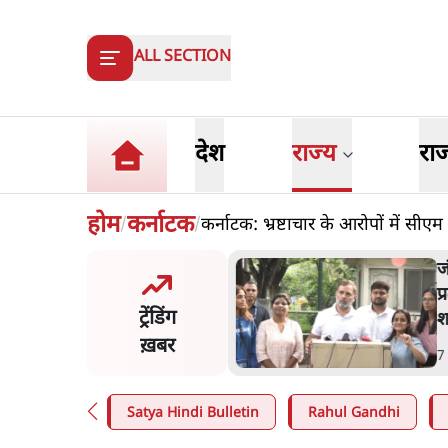
ALL SECTION
देश
राज्य
रा
होम
कर्नाटक
कर्नाटक: भ्रष्टाचार के आरोपों में सीएम 
/
/
मंतर प्रोटेस्ट- 'ताकतवर सरकार
ज
ाम पर आक्रामकता न दिखाए
प
ट्रेंडिंग
, जेन जी को सुने': SC
श
ख़बर
n
.
देश
7
Satya Hindi Bulletin
Rahul Gandhi