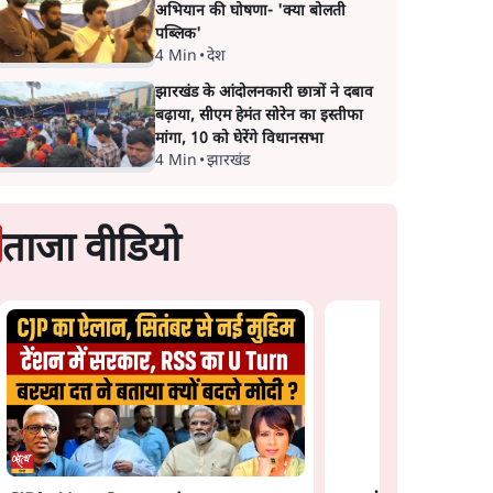
अभियान की घोषणा- 'क्या बोलती
पब्लिक'
4 Min
•
देश
झारखंड के आंदोलनकारी छात्रों ने दबाव
बढ़ाया, सीएम हेमंत सोरेन का इस्तीफा
मांगा, 10 को घेरेंगे विधानसभा
4 Min
•
झारखंड
ताजा वीडियो
प्रयागराज छात्रों की गूंज:
राहुल गांधी के Studen
Movement से घबराई
BJP?
न: फँस
भागवत बोले- 'जेन ज़ी पर
झौता
आँख मूंदकर भरोसा,
आंदोलन देश-विरोधी नहीं';