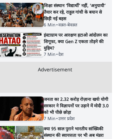
शिक्षा संस्थान ‘विद्यार्थी’ नहीं, ‘अनुयायी’
तैयार कर रहे, राहुल गांधी के बयान से
छिड़ी नई बहस
6 Min
•
वक़्त-बेवक़्त
इंस्टाग्राम पर आरक्षण हटाओ आंदोलन का
शिगूफा, क्या Gen Z एकता तोड़ने की
मुहिम?
7 Min
•
देश
Advertisement
जनता का 2.32 करोड़ रोज़ाना खर्चः योगी
सरकार ने विज्ञापनों पर उड़ाने में मोदी 3.0
को भी पीछे छोड़ा
7 Min
•
उत्तर प्रदेश
क्या 95 साल पुराने भारतीय सांख्यिकी
संस्थान की स्वायत्तता पर भी अब मंडरा