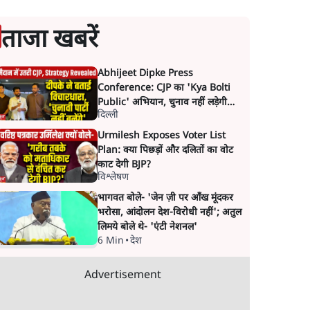
ताजा खबरें
Abhijeet Dipke Press
Conference: CJP का 'Kya Bolti
Public' अभियान, चुनाव नहीं लड़ेगी
दिल्ली
CJP!
Urmilesh Exposes Voter List
Plan: क्या पिछड़ों और दलितों का वोट
काट देगी BJP?
विश्लेषण
भागवत बोले- 'जेन ज़ी पर आँख मूंदकर
भरोसा, आंदोलन देश-विरोधी नहीं'; अतुल
लिमये बोले थे- 'एंटी नेशनल'
6 Min
•
देश
Advertisement