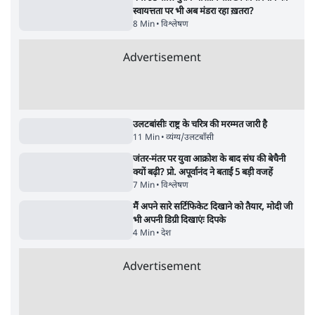
महिला आरक्षण बिलः किरण रिजिजू और राहुल गांधी
में एक्स पर ज़ुबानी जंग
4 Min
•
देश
भारत में मेटा की 'अवैध सेंसरशिप' बढ़ी, एक्टिविस्ट
टेलीग्राम की तरफ मुड़े
11 Min
•
देश
ताजा वीडियो