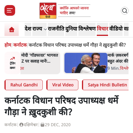
देश
राज्य
राजनीति
दुनिया
विश्लेषण
विचार
वीडियो
वक़्त
होम
/
कर्नाटक
/
कर्नाटक विधान परिषद उपाध्यक्ष धर्मे गौड़ा ने ख़ुदकुशी की?
र’ भागवत
मार्क ज़करबर्ग का माफीनामाः ये
ेंः
बहुत अंदर की बात है
ट्रेंडिंग
9 Min
.
विश्लेषण
ख़बर
Rahul Gandhi
Viral Video
Satya Hindi Bulletin
कर्नाटक विधान परिषद उपाध्यक्ष धर्मे
गौड़ा ने ख़ुदकुशी की?
कर्नाटक
|
दक्षिणेश्वर
|
29 DEC, 2020