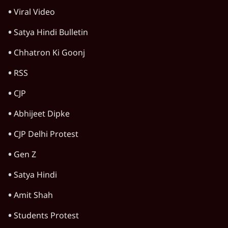
'महाराष्ट्र में गैर बीजेपी वोटरों के नामों को काटने की
बड़ी साज़िश'- रोहित पवार का आरोप
4 Min
•
महाराष्ट्र
पीएम केयर्स फंडः मार्च 2023 के बाद कोई हिसाब-
किताब नहीं, द हिन्दू की पड़ताल
4 Min
•
देश
Advertisement
1224333
कर्नाटक
कर्नाटक मंत्रिमंडल विस्तार: कांग्रेस में बवाल, इस्तीफ़ों