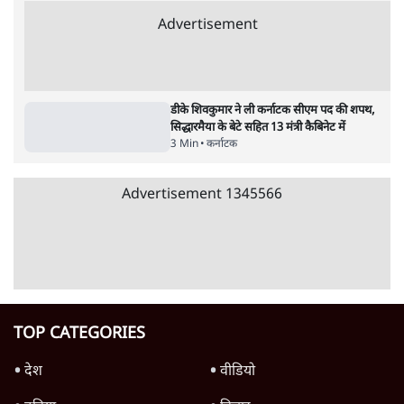
दिल्ली
•
सत्य ब्यूरो
झारखंड में छात्र नेताओं और सरकार की बातचीत
बेनतीजा, आंदोलन जारी
5 Min
•
देश
•
सत्य ब्यूरो
Advertisement
122455
पाठकों की पसन्द
जनता का 2.32 करोड़ रोज़ाना खर्चः योगी सरकार ने
विज्ञापनों पर उड़ाने में मोदी 3.0 को भी पीछे छोड़ा
7 Min
•
उत्तर प्रदेश
शिक्षा संस्थान ‘विद्यार्थी’ नहीं, ‘अनुयायी’ तैयार कर
रहे, राहुल गांधी के बयान से छिड़ी नई बहस