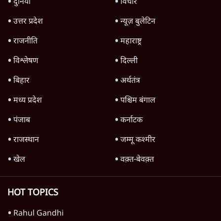
6 Min
•
वक़्त-बेवक़्त
क्या 95 साल पुराने भारतीय सांख्यिकी संस्थान की
स्वायत्तता पर भी अब मंडरा रहा ख़तरा?
8 Min
•
विश्लेषण
Advertisement
उलटबांसीः राष्ट्र के चरित्र की मरम्मत जारी है
11 Min
•
व्यंग्य/उलटबाँसी
जंतर-मंतर पर युवा आक्रोश के बाद संघ की बेचैनी
क्यों बढ़ी? प्रो. अपूर्वानंद ने बताईं 5 बड़ी वजहें
7 Min
•
विश्लेषण
मैं अपने सारे सर्टिफिकेट दिखाने को तैयार, मोदी जी
भी अपनी डिग्री दिखाएंः दिपके
4 Min
•
देश
Advertisement