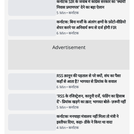
Advertisement
BJP और मोदी ‘गॉडफादर’ भागवत की Gen Z पर
सलाह मानेंः अभिजीत दिपके
5 Min
•
देश
•
राजनीतिक ब्यूरो
मार्क ज़करबर्ग का माफीनामाः ये बहुत अंदर की बात
है
9 Min
•
विश्लेषण
•
शीतल पी. सिंह
महुआ मोइत्रा से SC ने कहा- ' अंडों से क्यों डरती हैं?
स्वतंत्रता सेनानी सीने पर गोली खाते थे'
4 Min
•
देश
•
नेशनल ब्यूरो
Abhijeet Dipke Press Conference: CJP
का 'Kya Bolti Public' अभियान, चुनाव नहीं
लड़ेगी CJP!