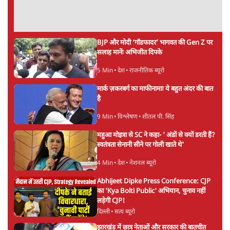
अगली खबर लोड हो रही है...
ताजा खबरें
राहुल गांधी ने प्रयागराज में जेन ज़ी को झकझोरा- 3D
संदेश- दर्द, डेटा, दौलत
6 Min
•
देश
"40 करोड़ युवाओं की ताकत!" Prayagraj में
Rahul Gandhi ने क्यों कही दर्द, डाटा, दौलत की
बात?
1 Min
•
उत्तर प्रदेश
'Chhatron Ki Goonj' Political War! Ajay
Rai, Tarun Chugh & Shatrughan on